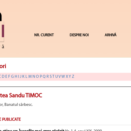
NR. CURENT
DESPRE NOI
ARHIVĂ
ori
C
D
E
F
G
H
I
J
K
L
M
N
O
P
Q
R
S
T
U
V
W
X
Y
Z
stea Sandu TIMOC
tor, Banatul sârbesc.
E PUBLICATE