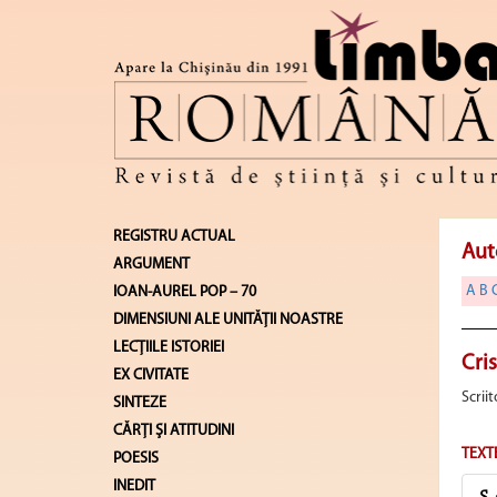
REGISTRU ACTUAL
Aut
ARGUMENT
A
B
IOAN-AUREL POP – 70
DIMENSIUNI ALE UNITĂŢII NOASTRE
LECŢIILE ISTORIEI
Cri
EX CIVITATE
Scrii
SINTEZE
CĂRŢI ŞI ATITUDINI
TEXT
POESIS
INEDIT