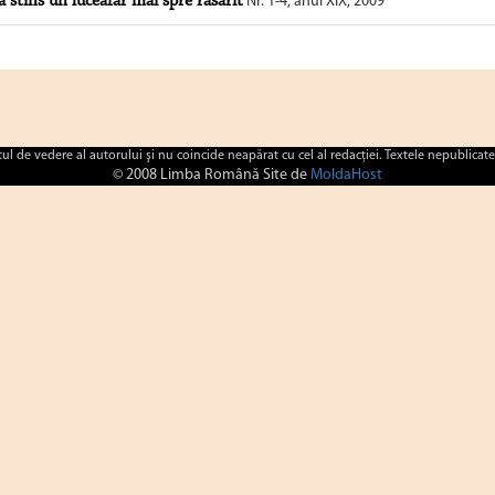
a stins un luceafăr mai spre răsărit
Nr. 1-4, anul XIX, 2009
ctul de vedere al autorului şi nu coincide neapărat cu cel al redacţiei. Textele nepublicate
© 2008 Limba Română Site de
MoldaHost