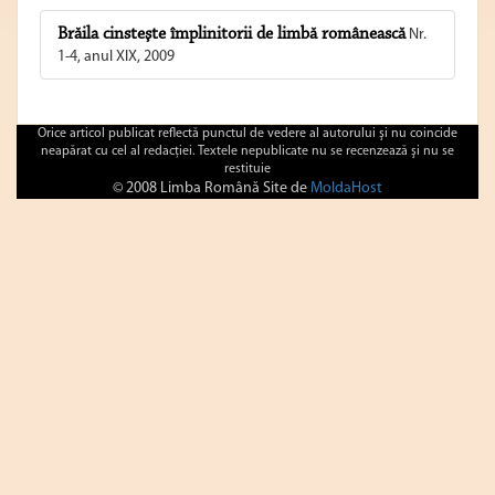
Brăila cinsteşte împlinitorii de limbă românească
Nr.
1-4, anul XIX, 2009
Orice articol publicat reflectă punctul de vedere al autorului şi nu coincide
neapărat cu cel al redacţiei. Textele nepublicate nu se recenzează şi nu se
restituie
© 2008 Limba Română Site de
MoldaHost