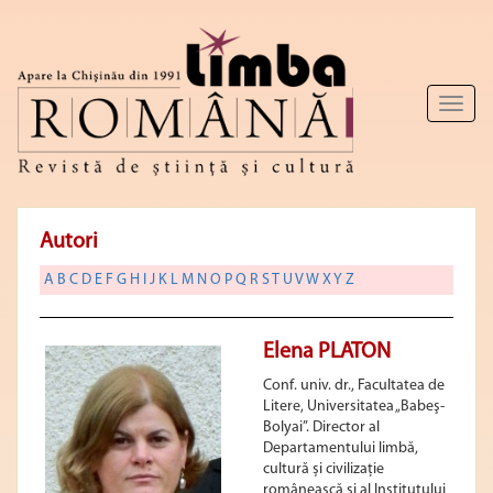
Toggl
naviga
Autori
A
B
C
D
E
F
G
H
I
J
K
L
M
N
O
P
Q
R
S
T
U
V
W
X
Y
Z
Elena PLATON
Conf. univ. dr., Facultatea de
Litere, Universitatea „Babeş-
Bolyai”. Director al
Departamentului limbă,
cultură și civilizație
românească și al Institutului