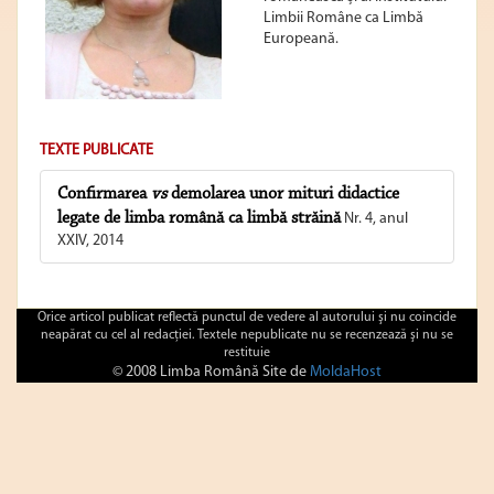
Limbii Române ca Limbă
Europeană.
TEXTE PUBLICATE
Confirmarea
vs
demolarea unor mituri didactice
legate de limba română ca limbă străină
Nr. 4, anul
XXIV, 2014
Orice articol publicat reflectă punctul de vedere al autorului şi nu coincide
neapărat cu cel al redacţiei. Textele nepublicate nu se recenzează şi nu se
restituie
© 2008 Limba Română Site de
MoldaHost