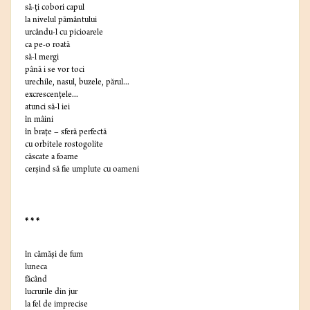
să-ţi cobori capul
la nivelul pământului
urcându-l cu picioarele
ca pe-o roată
să-l mergi
până i se vor toci
urechile, nasul, buzele, părul...
excrescenţele...
atunci să-l iei
în mâini
în braţe – sferă perfectă
cu orbitele rostogolite
căscate a foame
cerşind să fie umplute cu oameni
* * *
în cămăşi de fum
luneca
făcând
lucrurile din jur
la fel de imprecise