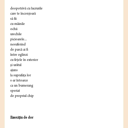
deopotrivă cu lucrurile
care te înconjoară
să fii
cu mâinile
ochii
urechile
picioarele...
nesuferind
de parcă ai fi
între oglinzi
cu feţele în exterior
şi urâtul
ajuns
la suprafaţa lor
s-ar întoarce
ca un bumerang
speriat
de propriul chip
Exerciţiu de dor