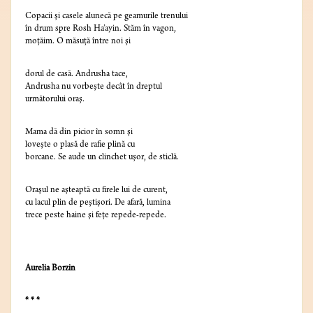
Copacii şi casele alunecă pe geamurile trenului
în drum spre Rosh Ha’ayin. Stăm în vagon,
moţăim. O măsuţă între noi şi
dorul de casă. Andrusha tace,
Andrusha nu vorbeşte decât în dreptul
următorului oraş.
Mama dă din picior în somn şi
loveşte o plasă de rafie plină cu
borcane. Se aude un clinchet uşor, de sticlă.
Oraşul ne aşteaptă cu firele lui de curent,
cu lacul plin de peştişori. De afară, lumina
trece peste haine şi feţe repede-repede.
Aurelia Borzin
* * *