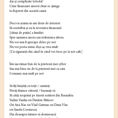
dar şi complicate totodat’
Crize financiare uneori chiar se ajunge
la depresii din această cauză
Deci eu acuma m-am dezis de internet
Să contribui şi eu la revenirea financiară
[câtuşi de puţin] a familiei
Spre uşurarea unora sau nefericirea altora:
Nu voi mai fi aproape deloc pe net
Nu voi posta nimic deşi aş vrea mult
[Cu siguranţă din când în când voi trece pe la net-cafe]
Îmi iau rămas bun de la prietenii mei cyber
Sau mai bine zis de la prietenii mei cu care
Comunic mai mult pe net
Să fiţi liniştiţi cu toţii / cuminţi
Priviţi frumos viitorul / bucuraţi-vă
Să citiţi neapărat pe tinerii scriitori din Basarabia
Vadim Vasiliu ori Dmitrie Miticov
Ori Ana Nas ori Vlad Gatman ori Daria Vlas
ori Sandu Cosmescu
Dar deasupra tuturor să domnească