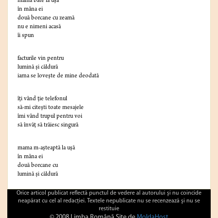
mama bate la uşă
în mâna ei
două borcane cu zeamă
nu e nimeni acasă
îi spun
facturile vin pentru
lumină şi căldură
iarna se loveşte de mine deodată
îţi vând ţie telefonul
să-mi citeşti toate mesajele
îmi vând trupul pentru voi
să învăţ să trăiesc singură
mama m-aşteaptă la uşă
în mâna ei
două borcane cu
lumină şi căldură
Orice articol publicat reflectă punctul de vedere al autorului şi nu coincide
neapărat cu cel al redacţiei. Textele nepublicate nu se recenzează şi nu se
restituie
© 2008 Limba Română Site de
MoldaHost