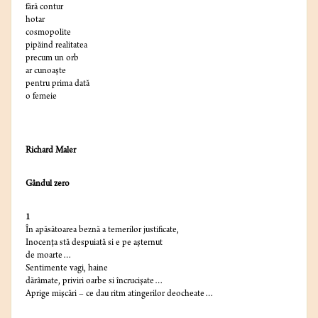
fără contur
hotar
cosmopolite
pipăind realitatea
precum un orb
ar cunoaşte
pentru prima dată
o femeie
Richard Maler
Gândul zero
1
În apăsătoarea beznă a temerilor justificate,
Inocenţa stă despuiată si e pe aşternut
de moarte…
Sentimente vagi, haine
dărâmate, priviri oarbe si încrucişate…
Aprige mişcări – ce dau ritm atingerilor deocheate…