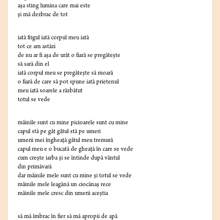
aşa sting lumina care mai este
şi mă dezbrac de tot
iată frigul iată corpul meu iată
tot ce am astăzi
de nu ar fi aşa de urât o fiară se pregăteşte
să sară din el
iată corpul meu se pregăteşte să moară
o fiară de care să pot spune iată prietenul
meu iată soarele a răzbătut
totul se vede
mâinile sunt cu mine picioarele sunt cu mine
capul stă pe gât gâtul stă pe umeri
umerii mei îngheaţă gâtul meu tremură
capul meu e o bucată de gheaţă în care se vede
cum creşte iarba şi se întinde după vântul
din primăvară
dar mâinile mele sunt cu mine şi totul se vede
mâinile mele leagănă un ciocănaş rece
mâinile mele cresc din umerii aceştia
să mă îmbrac în fier să mă apropii de apă