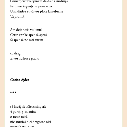
Gamarţ cu înverşunare da da da Andruşa
Pe tineri îi găsiţi pe poezie.ro
Unii dintre ei vă vor place la nebunie
Vă promit
Am deja scris volumul
Către aprilie sper să apară
Şi sper să ne mai auzim
cu drag
al vostru hose pablo
Corina Ajder
* * *
să învăţ să trăiesc singură
4 pereţi şi cu mine
o masă mică
nici muzică nici dragoste nici