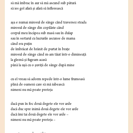
să mă îmbrac în aur să mă ascund sub pătură
să ies gol afară şi afară să înflorească
aşa e numai mirosul de sânge când traversez strada
mirosul de sânge din copilărie când
corpul meu încăpea sub masă sau în dulap
sau în sertarul cu lucrurile ascunse de mama
când era puţin
de îmbrăcat de hrănit de purtat în braţe
mirosul de sânge când m-am tăiat într-o dimineaţă
la gleznă şi fugeam acasă
până la uşă cu o şuviţă de sânge după mine
cu el vreau să adorm repede într-o lume frumoasă
plină de oameni care să mă iubească
nimeni nu mă poate proteja
dacă pun în foc două degete ele vor arde
dacă duc spre inimă două degete ele vor arde
dacă îmi tai două degete ele vor arde –
nimeni nu mă poate proteja –