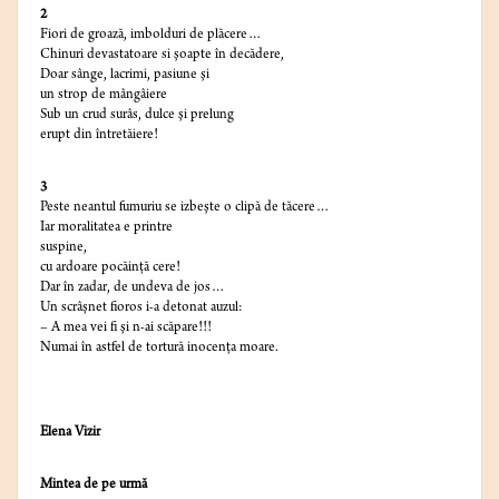
2
Fiori de groază, imbolduri de plăcere…
Chinuri devastatoare si şoapte în decădere,
Doar sânge, lacrimi, pasiune şi
un strop de mângâiere
Sub un crud surâs, dulce şi prelung
erupt din întretăiere!
3
Peste neantul fumuriu se izbeşte o clipă de tăcere…
Iar moralitatea e printre
suspine,
cu ardoare pocăinţă cere!
Dar în zadar, de undeva de jos…
Un scrâşnet fioros i-a detonat auzul:
– A mea vei fi şi n-ai scăpare!!!
Numai în astfel de tortură inocenţa moare.
Elena Vizir
Mintea de pe urmă