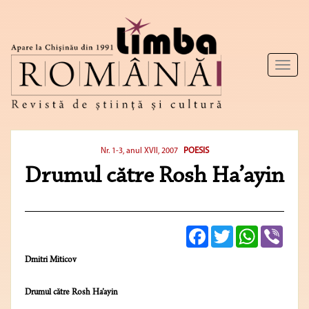
Toggl
naviga
POESIS
Nr. 1-3, anul XVII, 2007
Drumul către Rosh Ha’ayin
Facebook
Twitter
WhatsApp
Viber
Dmitri Miticov
Drumul către Rosh Ha’ayin