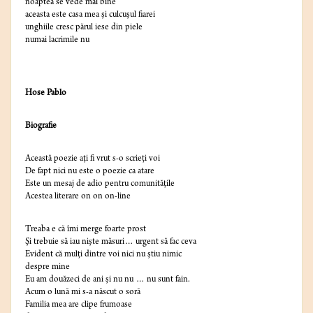
noaptea se vede mai bine
aceasta este casa mea şi culcuşul fiarei
unghiile cresc părul iese din piele
numai lacrimile nu
Hose Pablo
Biografie
Această poezie aţi fi vrut s-o scrieţi voi
De fapt nici nu este o poezie ca atare
Este un mesaj de adio pentru comunităţile
Acestea literare on on on-line
Treaba e că îmi merge foarte prost
Şi trebuie să iau nişte măsuri… urgent să fac ceva
Evident că mulţi dintre voi nici nu ştiu nimic
despre mine
Eu am douăzeci de ani şi nu nu … nu sunt fain.
Acum o lună mi s-a născut o soră
Familia mea are clipe frumoase