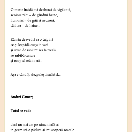
O minte lucidă mă dezbracă de vigilenţă,
seninul zilei – de gânduri haine,
frumosul – de griji şi necazuri,
căldura – de haine...
Rămân dezvelită ca o tulpină
ce-şi leapădă coaja în vară
şi urme de răni îmi ies la iveală,
se-mbibă cu sare
şi-ncep să mă doară...
Aşa e când îţi dezgoleşti sufletul...
Andrei Gamarţ
Totul se vede
dacă nu mai am pe nimeni alături
în geam stă o pădure şi îmi acoperă soarele