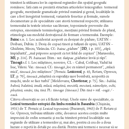
trimiteri la utilizarea lor în cuprinsul regiunilor din spaţiul geografic
românesc. Iată cum se prezintă structura articolelor lexicografice: termenul
geografic, menţiunile gramaticale privind numărul şi genul, localităţile în
care a fost înregistrat termenul, variantele fonetice şi formale, sursele
documentare şi de specialitate care atestă termenul respectiv, utilizarea
termenului în textele istorice sau literare, toponimele provenite din
entopice, sinonimele terminologice, menţiuni privind formele de plural,
etimologia sau modelul derivaţional de formare a termenului. Exemple:
Bairac
s.n. 1. Loc accidentat acoperit cu desişuri de pădure; UATSN –
Doibani, Dubău. 2. Desiş de copaci tineri şi tufişuri de spini; UATSN –
Ghidirim, Mocra, Vărăncău. Cf.:
bairac
„pădure” [
DD
, 1 p. 103], „râpă
împădurită”, „mal priporos acoperit cu tot felul de copăcei” [Marusenko,
MS
, p. 214]. Pl.
bairacuri.
Etim.: ucr.
байрак
„pădurice învăi şi râpi”.
Tinoagă
s.f. 1. Loc mlăştinos, noroios; CL – Cahul, Colibaşi, Vadul lui
Isac, Văleni. Var.:
tinoacă.
Cf.:
tinoagă
„loc cu nămol permanent”, „mlacă
mică”,
tinoacă
„loc mlăştinos” [Porucic.
Lexiconul
, p. 45; Rotaru, Oprescu,
LT
, p. 70],
tinoacă
„mlaştină cu suprafaţa uşor bombată, acoperită cu
muşchi, unde se face turbă” [Moldovanu,
Chestionar
, p. 75]. Sin.:
bahlui,
bahnă, balatină, imală, mlacă, mlaştină, mocirlă, mociură,
nămolişte, ochi,
ploştină, smârc, tău, tină.
Pl.:
tinoage (tinoace).
Din
tină
+ suf. -
oagă / -
oacă.
Câteva observaţii se cer a fi făcute totuşi. Unele surse de specialitate, ca
Lexicul termenilor entopici din limba română în Basarabia
(Chişinău,
1931) de T. Porucic şi
Lexicul toponimic
(Bucureşti, 1943) de P. Rotaru şi
Ge. Oprescu, trebuiau utilizate critic, deoarece acestea conţin multe
imprecizii de ordin semantic şi nu fac trimiteri privind localităţile sau
regiunile de utilizare a termenilor şi, mai ales, pentru că cea de-a doua
lucrare o repetă în detalii pe cea dintâi. Pentru unii termeni e necesar să se