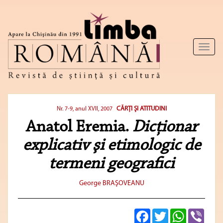
Toggl
naviga
CĂRŢI ŞI ATITUDINI
Nr. 7-9, anul XVII, 2007
Anatol Eremia.
Dicţionar
explicativ şi etimologic de
termeni geografici
George BRAŞOVEANU
Facebook
Twitter
WhatsApp
Viber