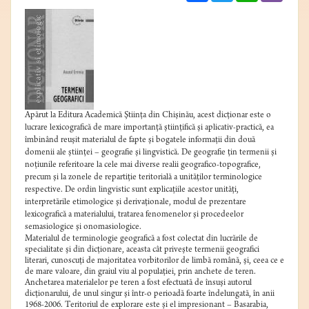
Apărut la Editura Academică Ştiinţa din Chişinău, acest dicţionar este o
lucrare lexicografică de mare importanţă ştiinţifică şi aplicativ-practică, ea
îmbinând reuşit materialul de fapte şi bogatele informaţii din două
domenii ale ştiinţei – geografie şi lingvistică. De geografie ţin termenii şi
noţiunile referitoare la cele mai diverse realii geografico-topografice,
precum şi la zonele de repartiţie teritorială a unităţilor terminologice
respective. De ordin lingvistic sunt explicaţiile acestor unităţi,
interpretările etimologice şi derivaţionale, modul de prezentare
lexicografică a materialului, tratarea fenomenelor şi procedeelor
semasiologice şi onomasiologice.
Materialul de terminologie geografică a fost colectat din lucrările de
specialitate şi din dicţionare, aceasta cât priveşte termenii geografici
literari, cunoscuţi de majoritatea vorbitorilor de limbă română, şi, ceea ce e
de mare valoare, din graiul viu al populaţiei, prin anchete de teren.
Anchetarea materialelor pe teren a fost efectuată de însuşi autorul
dicţionarului, de unul singur şi într-o perioadă foarte îndelungată, în anii
1968-2006. Teritoriul de explorare este şi el impresionant – Basarabia,