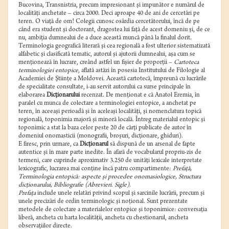
Bucovina, Transnistria, precum impresionant şi impunător e numărul de
localităţi anchetate – circa 2000. Deci aproape 40 de ani de cercetări pe
teren. O viaţă de om! Colegii cunosc osârdia cercetătorului, încă de pe
când era student şi doctorant, dragostea lui faţă de acest domeniu şi, de ce
nu, ambiţia dumnealui de a duce această muncă până la finalul dorit.
Terminologia geografică literară şi cea regională a fost ulterior sistematizată
alfabetic şi clasificată tematic, autorul şi ajutorii dumnealui, aşa cum se
menţionează în lucrare, creând astfel un fişier de proporţii –
Cartoteca
terminologiei entopice
, aflată astăzi în posesia Institutului de Filologie al
Academiei de Ştiinţe a Moldovei. Această cartotecă, împreună cu lucrările
de specialitate consultate, i-au servit autorului ca surse principale în
elaborarea
Dicţionarului
recenzat. De menţionat e că Anatol Eremia, în
paralel cu munca de colectare a terminologiei entopice, a anchetat pe
teren, în aceeaşi perioadă şi în aceleaşi localităţi, şi nomenclatura topică
regională, toponimia majoră şi minoră locală. Întreg materialul entopic şi
toponimic a stat la baza celor peste 20 de cărţi publicate de autor în
domeniul onomasticii (monografii, broşuri, dicţionare, ghiduri).
E firesc, prin urmare, ca
Dicţionarul
să dispună de un arsenal de fapte
autentice şi în mare parte inedite. În afară de vocabularul propriu-zis de
termeni, care cuprinde aproximativ 3.250 de unităţi lexicale interpretate
lexicografic, lucrarea mai conţine încă patru compartimente:
Prefaţă,
Terminologia entopică: aspecte şi procedee onomasiologice, Structura
dicţionarului, Bibliografie (Abrevieri. Sigle).
Prefaţa
include unele relatări privind scopul şi sarcinile lucrării, precum şi
unele precizări de ordin terminologic şi noţional. Sunt prezentate
metodele de colectare a materialelor entopice şi toponimice: conversaţia
liberă, ancheta cu harta localităţii, ancheta cu chestionarul, ancheta
observaţiilor directe.