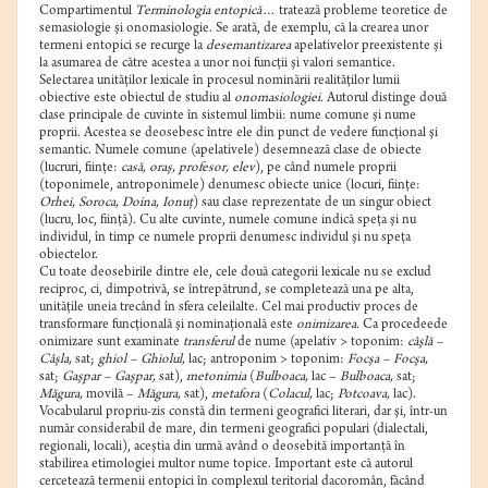
Compartimentul
Terminologia entopică…
tratează probleme teoretice de
semasiologie şi onomasiologie. Se arată, de exemplu, că la crearea unor
termeni entopici se recurge la
desemantizarea
apelativelor preexistente şi
la asumarea de către acestea a unor noi funcţii şi valori semantice.
Selectarea unităţilor lexicale în procesul nominării realităţilor lumii
obiective este obiectul de studiu al
onomasiologiei.
Autorul distinge două
clase principale de cuvinte în sistemul limbii: nume comune şi nume
proprii. Acestea se deosebesc între ele din punct de vedere funcţional şi
semantic. Numele comune (apelativele) desemnează clase de obiecte
(lucruri, fiinţe:
casă, oraş, profesor, elev
), pe când numele proprii
(toponimele, antroponimele) denumesc obiecte unice (locuri, fiinţe:
Orhei, Soroca, Doina, Ionuţ
) sau clase reprezentate de un singur obiect
(lucru, loc, fiinţă). Cu alte cuvinte, numele comune indică speţa şi nu
individul, în timp ce numele proprii denumesc individul şi nu speţa
obiectelor.
Cu toate deosebirile dintre ele, cele două categorii lexicale nu se exclud
reciproc, ci, dimpotrivă, se întrepătrund, se completează una pe alta,
unităţile uneia trecând în sfera celeilalte. Cel mai productiv proces de
transformare funcţională şi nominaţională este
onimizarea.
Ca procedeede
onimizare sunt examinate
transferul
de nume (apelativ > toponim:
câşlă –
Câşla,
sat;
ghiol – Ghiolul,
lac; antroponim > toponim:
Focşa – Focşa,
sat;
Gaşpar – Gaşpar,
sat),
metonimia
(
Bulboaca,
lac –
Bulboaca,
sat;
Măgura,
movilă –
Măgura,
sat),
metafora
(
Colacul,
lac;
Potcoava,
lac).
Vocabularul propriu-zis constă din termeni geografici literari, dar şi, într-un
număr considerabil de mare, din termeni geografici populari (dialectali,
regionali, locali), aceştia din urmă având o deosebită importanţă în
stabilirea etimologiei multor nume topice. Important este că autorul
cercetează termenii entopici în complexul teritorial dacoromân, făcând