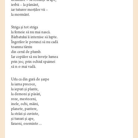
delfinilor – să renunţe la ape,
ierbii – la pământ,
iar tuturor morţilor vii –
la mormânt.
Striga şi tot striga
la femeie să nu mai nască.
Bărbatului îi interzise să lupte.
Îngerilor le porunci să nu cadă
toamna târziu
din cerul de plumb.
Iar copiilor să nu înveţe lumea
prin joc; prin ochiul spaimei
să n-o mai vadă.
Urla ca din gură de şarpe
la iarna precoce,
la iepuri şi plante,
la demoni şi păsări,
roze, mesteceni,
inele, ochi, mâini,
planete, pantere,
la străzi şi cuvinte,
şi tunuri şi ape,
faraoni, oseminte…