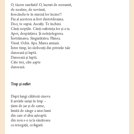
O, tăcere rarefiată! O, lucruri de nenumit,
de neatins, de nevăzut,
ferecându-te în miezul lor încins!!
Fiu al acestora ai fost dintotdeauna.
Deci, te supui. Asculţi. Te închini.
Cânţi nopţile. Cânţi suferinţa lor şi a ta.
Apoi, despărţirea. Şi neînţelegerea.
Înstrăinarea. Singurătatea. Pâinea.
Vinul. Ochii. Apa. Marea amiază.
Între timp, lei sloboziţi din privirile tale
dansează şi luptă.
Dansează şi luptă.
Câte trei, câte şapte
dansează.
Trup şi suflet
După lungi călătorii cineva
îl azvârle iarăşi în trup –
ţărm de jar şi de carne,
limită de sânge a unei lumi
din care el abia aşteaptă
din nou s-o ia la sănătoasa
ca renegaţii, ca fugarii.