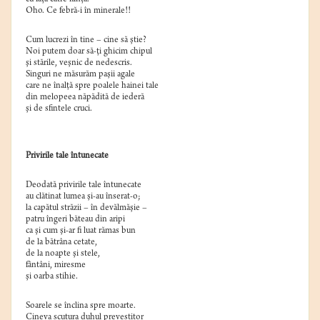
Oho. Ce febră-i în minerale!!
Cum lucrezi în tine – cine să ştie?
Noi putem doar să-ţi ghicim chipul
şi stările, veşnic de nedescris.
Singuri ne măsurăm paşii agale
care ne înalţă spre poalele hainei tale
din melopeea năpădită de iederă
şi de sfintele cruci.
Privirile tale întunecate
Deodată privirile tale întunecate
au clătinat lumea şi-au înserat-o;
la capătul străzii – în devălmăşie –
patru îngeri băteau din aripi
ca şi cum şi-ar fi luat rămas bun
de la bătrâna cetate,
de la noapte şi stele,
fântâni, miresme
şi oarba stihie.
Soarele se înclina spre moarte.
Cineva scutura duhul prevestitor