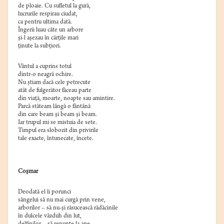
de ploaie. Cu sufletul la gură,
lucrurile respirau ciudat,
ca pentru ultima dată.
Îngerii luau câte un arbore
şi-l aşezau în cărţile mari
ţinute la subţiori.
Vântul a cuprins totul
dintr-o neagră ochire.
Nu ştiam dacă cele petrecute
atât de fulgerător făceau parte
din viaţă, moarte, noapte sau amintire.
Parcă stăteam lângă o fântână
din care beam şi beam şi beam.
Iar trupul mi se mistuia de sete.
Timpul era slobozit din privirile
tale exacte, întunecate, încete.
Coşmar
Deodată el îi porunci
sângelui să nu mai curgă prin vene,
arborilor – să nu-şi răsucească rădăcinile
în dulcele văzduh din lut,