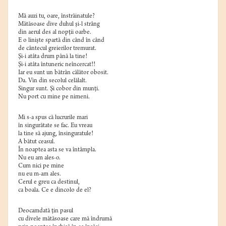
Mă auzi tu, oare, înstrăinatule?
Mătăsoase dive duhul şi-l strâng
din aerul des al nopţii oarbe.
E o linişte spartă din când în când
de cântecul greierilor tremurat.
Şi-i atâta drum până la tine!
Şi-i atâta întuneric neîncercat!!
Iar eu sunt un bătrân călător obosit.
Da. Vin din secolul celălalt.
Singur sunt. Şi cobor din munţi.
Nu port cu mine pe nimeni.
Mi s-a spus că lucrurile mari
în singurătate se fac. Eu vreau
la tine să ajung, însinguratule!
A bătut ceasul.
În noaptea asta se va întâmpla.
Nu eu am ales-o.
Cum nici pe mine
nu eu m-am ales.
Cerul e greu ca destinul,
ca boala. Ce e dincolo de el?
Deocamdată ţin pasul
cu divele mătăsoase care mă îndrumă