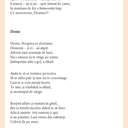
îl aruncă – iar şi iar – spre ţărmul de carne,
în marmura de foc a frumosului trup.
Ce monotonie, Doamne!!
Dormi
Dormi. Noaptea se destramă.
Demonii – şi ei – au aţipit.
Arborii sunt rezemaţi de lună.
Nu-i nimeni să te strige pe nume.
Jurîmprejur adie a gol, a sfârşit.
Ajută-te să se termine povestea.
Să te ridici pân’ la tine nu te constrânge.
Lasă-te-n voia morţii încete.
Te uită: şi văzduhul ia sfârşit,
şi anotimpul de sânge.
Respiră adânc şi numără în gând,
fără să întrebi încotro duhul te-ar duce.
Adu-ţi aminte: toţi suntem o apă
şi un pământ. Lasă otrava din suferinţi.
Cobori de pe cruce.