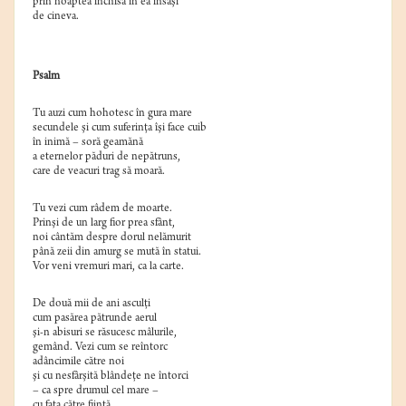
prin noaptea închisă în ea însăşi
de cineva.
Psalm
Tu auzi cum hohotesc în gura mare
secundele şi cum suferinţa îşi face cuib
în inimă – soră geamănă
a eternelor păduri de nepătruns,
care de veacuri trag să moară.
Tu vezi cum râdem de moarte.
Prinşi de un larg fior prea sfânt,
noi cântăm despre dorul nelămurit
până zeii din amurg se mută în statui.
Vor veni vremuri mari, ca la carte.
De două mii de ani asculţi
cum pasărea pătrunde aerul
şi-n abisuri se răsucesc mâlurile,
gemând. Vezi cum se reîntorc
adâncimile către noi
şi cu nesfârşită blândeţe ne întorci
– ca spre drumul cel mare –
cu faţa către fiinţă.