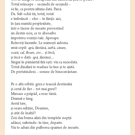
Totul reîncepe – secundă de secundă –
să fie, ca pentru ultima dată. Parcă.
Da. Sub ochii tăi, totul, totul
e îmbrâncit – oho – în fiinţă: aici,
în ţara numită perplexitate,
într-o tăcere de moarte prevestind
un destin nou, ce te absoarbe
împotriva voinţei tale. Aproape.
Reînveţi lucrurile. Le numeşti aidoma
unui copil:
apă, fântână, iarbă, cărare,
scară, cal, floare, cer…
şi încă,
şi încă o dată:
apă, fântână
…
Singur în pământul firii eşti: viu ca niciodată.
Totul dinafară te readuce la tine şi te ajută.
De pretutindeni – semne de binecuvântare.
Pe o altă orbită: greu e teascul destinului
şi cerul de fier – tot mai greu!!
Miroase a prăpăd, a roze târzii.
Drumul e lung.
Aerul tare,
şi seara subţire, Doamne,
şi atât de înaltă!!
Zeii dau buzna afară din templele nopţii
adânci, suferinde: în tine, departe.
Viu te aduni din pulberea spaimei de moarte.