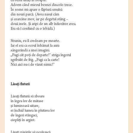
cu ochii uitaţi în noapte.
Adorm când miezul beznei dincolo trece.
În somn mi-apare o făptură smulsă
din nouri parcă. (Avea nasul cârn
şi cearcăne mov, iar pe degetul stâng –
două inele. Şi aripi de un alb înfiorător avea.
Era să-l confund cu o lebădă.)
Straniu, eu îl credeam pe moarte.
Iar el era ca ecoul înhămat la aura
sângerândă a unei imagini.
„Fugi cât poţi de departe!” striga îngerul
zgribulit de frig. „Fugi ca la carte!
Nici aici nu-i de văzut nimic!”
Lăsaţi fluturii
Lăsaţi fluturii să zboare
în legea lor de mătase
şi luminoasă uitare;
ei închid lumea în plutirea lor
de îngeri stângaci,
ciopliţi în argint.
Lăsaţi păsările să ocolească