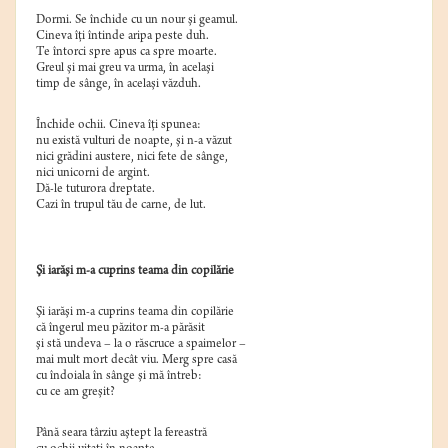
Dormi. Se închide cu un nour şi geamul.
Cineva îţi întinde aripa peste duh.
Te întorci spre apus ca spre moarte.
Greul şi mai greu va urma, în acelaşi
timp de sânge, în acelaşi văzduh.
Închide ochii. Cineva îţi spunea:
nu există vulturi de noapte, şi n-a văzut
nici grădini austere, nici fete de sânge,
nici unicorni de argint.
Dă-le tuturora dreptate.
Cazi în trupul tău de carne, de lut.
Şi iarăşi m-a cuprins teama din copilărie
Şi iarăşi m-a cuprins teama din copilărie
că îngerul meu păzitor m-a părăsit
şi stă undeva – la o răscruce a spaimelor –
mai mult mort decât viu. Merg spre casă
cu îndoiala în sânge şi mă întreb:
cu ce am greşit?
Până seara târziu aştept la fereastră