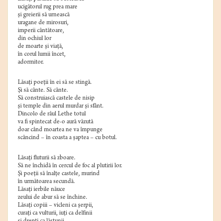
ucigătorul rug prea mare
şi greierii să urnească
uragane de mirosuri,
imperii cântătoare,
din ochiul lor
de moarte şi viaţă,
în corul lumii încet,
adormitor.
Lăsaţi poeţii în ei să se stingă.
Şi să cânte. Să cânte.
Să construiască castele de nisip
şi temple din aerul murdar şi sfânt.
Dincolo de râul Lethe totul
va fi spintecat de-o aură văzută
doar când moartea ne va împunge
scâncind – în coasta a şaptea – cu botul.
Lăsaţi fluturii să zboare.
Să ne închidă în cercul de foc al plutirii lor.
Şi poeţii să înalţe castele, murind
în următoarea secundă.
Lăsaţi ierbile năuce
zeului de abur să se închine.
Lăsaţi copiii – vicleni ca şerpii,
curaţi ca vulturii, iuţi ca delfinii