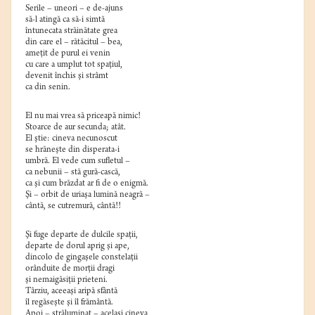
Serile – uneori – e de-ajuns
să-l atingă ca să-i simtă
întunecata străinătate grea
din care el – rătăcitul – bea,
ameţit de purul ei venin
cu care a umplut tot spaţiul,
devenit închis şi strâmt
ca din senin.
El nu mai vrea să priceapă nimic!
Stoarce de aur secunda; atât.
El ştie: cineva necunoscut
se hrăneşte din disperata-i
umbră. El vede cum sufletul –
ca nebunii – stă gură-cască,
ca şi cum brăzdat ar fi de o enigmă.
Şi – orbit de uriaşa lumină neagră –
cântă, se cutremură, cântă!!
Şi fuge departe de dulcile spaţii,
departe de dorul aprig şi ape,
dincolo de gingaşele constelaţii
orânduite de morţii dragi
şi nemaigăsiţii prieteni.
Târziu, aceeaşi aripă sfântă
îl regăseşte şi îl frământă.
Apoi – străluminat – acelaşi cineva