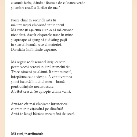
ai smuls iarba, dându-i foamea de culoarea verde
şi umbra crudă a florilor de mai?
Poate chiar în secunda asta tu
mă urmăreşti silabisind întunericul.
Mă cunoşti aşa cum eu n-o să mă cunosc
niciodată. Ascult clopotele trase în mine
şi aproape că ajung să-ţi disting paşii
în suavul freamăt rece al materiei.
Dar sfiala îmi întinde capcane.
Mă regăsesc desenând iarăşi cercuri
peste vechi cercuri în jurul numelui tău.
Trece nimeni pe-alături. Îi simt mirosul,
înţepătura ca de viespe. A venit vremea
şi mă încurcă în duhul meu – hrană
pentru fiinţele necunoscute.
A bătut ceasul. Se apropie ultima vamă.
Arată-te cât mai silabisesc întunericul,
cu tremur învăţându-l pe dinafară!
Arată-te lângă bătrâna mea mână de ceară.
Mă auzi, înstrăinatule