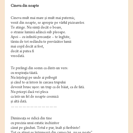
Cineva din noapte
Cineva mult mai mare şi mult mai puternic,
venit din noapte, se apropie pe vârful picioarelor.
Te atinge. Nu simţi decât o boare,
o stranie lumină adâncă sub pleoape.
Apoi – cu infinită precauţie – te înghite,
târziu de tot redându-te prevăzător lumii
mai copil decât ai fost,
decât ai putea fi
vreodată.
Te prelingi din somn ca dintr-un vers:
cu respiraţia tăiată.
Nu înţelegi pe unde ai pribegit
şi când te-ai întors în carcasa trupului
devenit brusc uşor: un trup ca de băiat, ca de fată.
Nu pricepi dacă vei pleca
ca într-un fel de noapte cosmică
şi altă dată.
………………………………
Dimineaţa se ridică din tine
cu precizia unui extatic inchizitor
căzut pe gânduri. Totul e pur, înalt şi fierbinte!
Tot ce atingi se întrupează din carnea lui „nu se poate”.