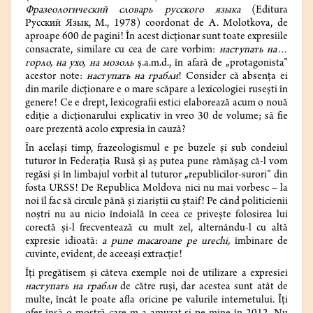
Фразеологический словарь русского языка
(Editura
Русский Язык, M., 1978) coordonat de A. Molotkova, de
aproape 600 de pagini! În acest dicționar sunt toate expresiile
consacrate, similare cu cea de care vorbim:
наступать на…
горло, на ухо, на мозоль
ș.a.m.d., în afară de „protagonista”
acestor note:
наступать на грабли
! Consider că absența ei
din marile dicționare e o mare scăpare a lexicologiei rusești în
genere! Ce e drept, lexicografii estici elaborează acum o nouă
ediție a dicționarului explicativ în vreo 30 de volume; să fie
oare prezentă acolo expresia în cauză?
În același timp, frazeologismul e pe buzele și sub condeiul
tuturor în Federația Rusă și aș putea pune rămășag că-l vom
regăsi și în limbajul vorbit al tuturor „republicilor-surori” din
fosta URSS! De Republica Moldova nici nu mai vorbesc – la
noi îl fac să circule până și ziariștii cu ștaif! Pe când politicienii
noștri nu au nicio îndoială în ceea ce privește folosirea lui
corectă și-l frecventează cu mult zel, alternându-l cu altă
expresie idioată:
a pune macaroane pe urechi,
îmbinare de
cuvinte, evident, de aceeași extracție!
Îți pregătisem și câteva exemple noi de utilizare a expresiei
наступать на грабли
de către ruși, dar acestea sunt atât de
multe, încât le poate afla oricine pe valurile internetului. Îți