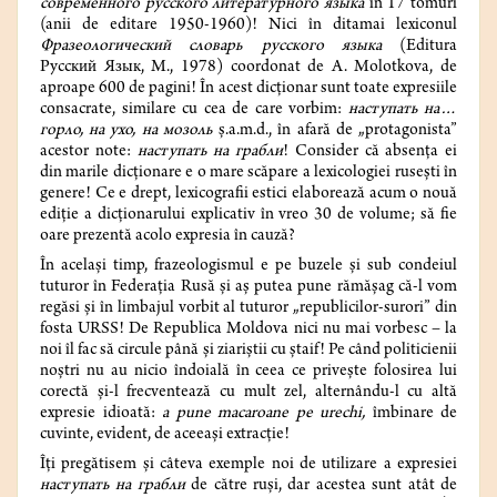
современного русского литературного языка
în 17 tomuri
(anii de editare 1950-1960)! Nici în ditamai lexiconul
Фразеологический словарь русского языка
(Editura
Русский Язык, M., 1978) coordonat de A. Molotkova, de
aproape 600 de pagini! În acest dicționar sunt toate expresiile
consacrate, similare cu cea de care vorbim:
наступать на…
горло, на ухо, на мозоль
ș.a.m.d., în afară de „protagonista”
acestor note:
наступать на грабли
! Consider că absența ei
din marile dicționare e o mare scăpare a lexicologiei rusești în
genere! Ce e drept, lexicografii estici elaborează acum o nouă
ediție a dicționarului explicativ în vreo 30 de volume; să fie
oare prezentă acolo expresia în cauză?
În același timp, frazeologismul e pe buzele și sub condeiul
tuturor în Federația Rusă și aș putea pune rămășag că-l vom
regăsi și în limbajul vorbit al tuturor „republicilor-surori” din
fosta URSS! De Republica Moldova nici nu mai vorbesc – la
noi îl fac să circule până și ziariștii cu ștaif! Pe când politicienii
noștri nu au nicio îndoială în ceea ce privește folosirea lui
corectă și-l frecventează cu mult zel, alternându-l cu altă
expresie idioată:
a pune macaroane pe urechi,
îmbinare de
cuvinte, evident, de aceeași extracție!
Îți pregătisem și câteva exemple noi de utilizare a expresiei
наступать на грабли
de către ruși, dar acestea sunt atât de