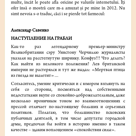
multe, încât le poate afla oricine pe valurile internetului. Îți
ofer însă o mostră care m-a amuzat și pe mine în 2012. Nu
simt nevoia s-o traduc, căci i se pierde tot farmecul:
Александр Савенко
НАСТУПЛЕНИЕ НА ГРАБЛИ
Как-то раз легендарному премьер-министру
Великобритании сэру Уинстону Черчиллю журналисты
указали на расстегнутую ширинку. Конфуз!!! Что делать?
Как выйти из неловкого положения? Лев британской
империи не растерялся и тут же выдал: «Мертвая птица
из гнезда не вылетит»…
Согласитесь, умение критически и с юмором взглянуть на
себя со стороны, посмеяться над собственными
недостатками вкупе со спокойно-доброжелательным, даже
несколько ироничным тоном во взаимоотношениях с
прессой отличает по-настоящему больших и серьезных
политиков. Полагаю, что большинство псковских
публичных деятелей, в том числе депутаты городской
думы, предпочли бы войти в историю именно в таком
качестве – эдаким воплощением «спокойствия силы».