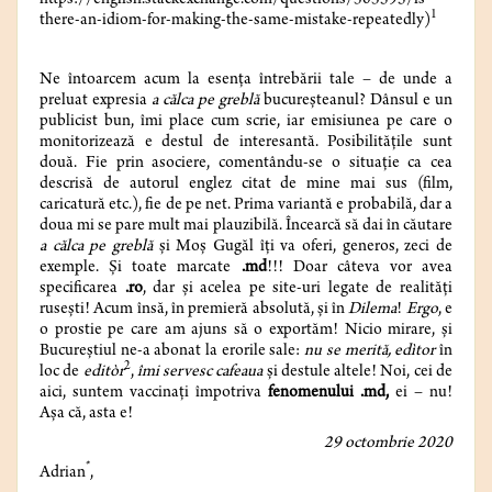
https://english.stackexchange.com/questions/303595/is-
1
there-an-idiom-for-making-the-same-mistake-repeatedly)
Ne întoarcem acum la esența întrebării tale – de unde a
preluat expresia
a călca pe greblă
bucureșteanul? Dânsul e un
publicist bun, îmi place cum scrie, iar emisiunea pe care o
monitorizează e destul de interesantă. Posibilitățile sunt
două. Fie prin asociere, comentându-se o situație ca cea
descrisă de autorul englez citat de mine mai sus (film,
caricatură etc.), fie de pe net. Prima variantă e probabilă, dar a
doua mi se pare mult mai plauzibilă. Încearcă să dai în căutare
a călca pe greblă
și Moș Gugăl îți va oferi, generos, zeci de
exemple. Și toate marcate
.md
!!! Doar câteva vor avea
specificarea
.ro
, dar și acelea pe site-uri legate de realități
rusești! Acum însă, în premieră absolută, și în
Dilema
!
Ergo
, e
o prostie pe care am ajuns să o exportăm! Nicio mirare, și
Bucureștiul ne-a abonat la erorile sale:
nu se merită, edìtor
în
2
loc de
editòr
,
îmi servesc cafeaua
și destule altele! Noi, cei de
aici, suntem vaccinați împotriva
fenomenului .md,
ei – nu!
Așa că, asta e!
29 octombrie 2020
*
Adrian
,