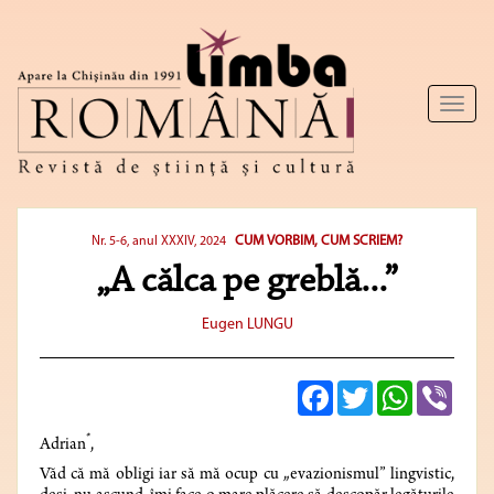
Toggl
naviga
CUM VORBIM, CUM SCRIEM?
Nr. 5-6, anul XXXIV, 2024
„A călca pe greblă...”
Eugen LUNGU
Facebook
Twitter
WhatsApp
Viber
*
Adrian
,
Văd că mă obligi iar să mă ocup cu „evazionismul” lingvistic,