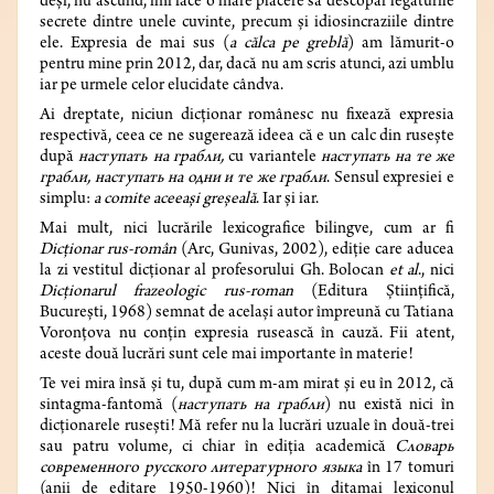
deși, nu ascund, îmi face o mare plăcere să descopăr legăturile
secrete dintre unele cuvinte, precum și idiosincraziile dintre
ele. Expresia de mai sus (
a călca pe greblă
) am lămurit-o
pentru mine prin 2012, dar, dacă nu am scris atunci, azi umblu
iar pe urmele celor elucidate cândva.
Ai dreptate, niciun dicționar românesc nu fixează expresia
respectivă, ceea ce ne sugerează ideea că e un calc din rusește
după
наступать на грабли,
cu variantele
наступать на те же
грабли, наступать на одни и те же грабли
. Sensul expresiei e
simplu:
a comite aceeași greșeală
. Iar și iar.
Mai mult, nici lucrările lexicografice bilingve, cum ar fi
Dicționar rus-român
(Arc, Gunivas, 2002), ediție care aducea
la zi vestitul dicționar al profesorului Gh. Bolocan
et al
., nici
Dicționarul frazeologic rus-roman
(Editura Științifică,
București, 1968) semnat de același autor împreună cu Tatiana
Voronțova nu conțin expresia rusească în cauză. Fii atent,
aceste două lucrări sunt cele mai importante în materie!
Te vei mira însă și tu, după cum m-am mirat și eu în 2012, că
sintagma-fantomă (
наступать на грабли
) nu există nici în
dicționarele rusești! Mă refer nu la lucrări uzuale în două-trei
sau patru volume, ci chiar în ediția academică
Словарь
современного русского литературного языка
în 17 tomuri
(anii de editare 1950-1960)! Nici în ditamai lexiconul