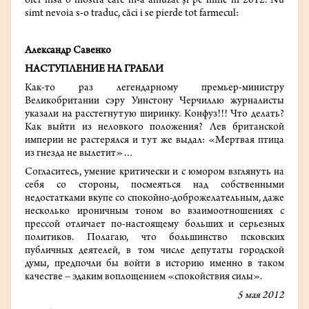
ofer însă o mostră care m-a amuzat și pe mine în 2012. Nu
simt nevoia s-o traduc, căci i se pierde tot farmecul:
Александр Савенко
НАСТУПЛЕНИЕ НА ГРАБЛИ
Как-то раз легендарному премьер-министру
Великобритании сэру Уинстону Черчиллю журналисты
указали на расстегнутую ширинку. Конфуз!!! Что делать?
Как выйти из неловкого положения? Лев британской
империи не растерялся и тут же выдал: «Мертвая птица
из гнезда не вылетит»…
Согласитесь, умение критически и с юмором взглянуть на
себя со стороны, посмеяться над собственными
недостатками вкупе со спокойно-доброжелательным, даже
несколько ироничным тоном во взаимоотношениях с
прессой отличает по-настоящему больших и серьезных
политиков. Полагаю, что большинство псковских
публичных деятелей, в том числе депутаты городской
думы, предпочли бы войти в историю именно в таком
качестве – эдаким воплощением «спокойствия силы».
5 мая 2012