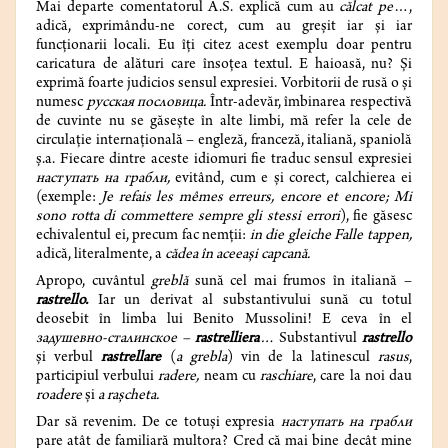
Mai departe comentatorul A.S. explică cum au
călcat pe
…,
adică, exprimându-ne corect, cum au greșit iar și iar
funcționarii locali. Eu îți citez acest exemplu doar pentru
caricatura de alături care însoțea textul. E haioasă, nu? Și
exprimă foarte judicios sensul expresiei. Vorbitorii de rusă o și
numesc
русская пословица.
Într-adevăr, îmbinarea respectivă
de cuvinte nu se găsește în alte limbi, mă refer la cele de
circulație internațională – engleză, franceză, italiană, spaniolă
ș.a. Fiecare dintre aceste idiomuri fie traduc sensul expresiei
наступать на грабли,
evitând, cum e și corect, calchierea ei
(exemple:
Je refais les mêmes erreurs, encore et encore; Mi
sono rotta di commettere sempre gli stessi errori
), fie găsesc
echivalentul ei, precum fac nemții:
in die gleiche Falle tappen,
adică, literalmente, a
cădea în aceeași capcană.
Apropo, cuvântul
greblă
sună cel mai frumos în italiană –
rastrello.
Iar un derivat al substantivului sună cu totul
deosebit
în limba lui Benito Mussolini! E ceva în el
задушевно-сталинское –
rastrelliera
…
Substantivul
rastrello
și verbul
rastrellare
(
a grebla
) vin de la latinescul
rasus
,
participiul verbului
radere,
neam cu
raschiare
, care la noi dau
roadere
și
a rașcheta.
Dar să revenim. De ce totuși expresia
наступать на грабли
pare atât de familiară multora? Cred că mai bine decât mine