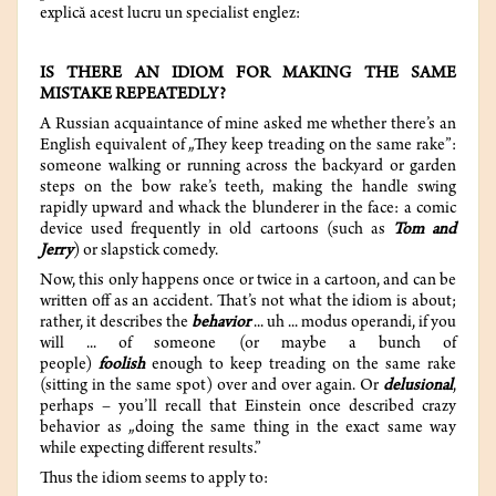
explică acest lucru un specialist englez:
IS THERE AN IDIOM FOR MAKING THE SAME
MISTAKE REPEATEDLY?
A Russian acquaintance of mine asked me whether there’s an
English equivalent of „They keep treading on the same rake”:
someone walking or running across the backyard or garden
steps on the bow rake’s teeth, making the handle swing
rapidly upward and whack the blunderer in the face: a comic
device used frequently in old cartoons (such as
Tom and
Jerry
) or slapstick comedy.
Now, this only happens once or twice in a cartoon, and can be
written off as an accident. That’s not what the idiom is about;
rather, it describes the
behavior
... uh ... modus operandi, if you
will ... of someone (or maybe a bunch of
people)
foolish
enough to keep treading on the same rake
(sitting in the same spot) over and over again. Or
delusional
,
perhaps – you’ll recall that Einstein once described crazy
behavior as „doing the same thing in the exact same way
while expecting different results.”
Thus the idiom seems to apply to: