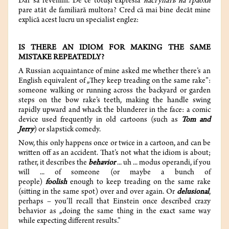
Dar să revenim. De ce totuși expresia
наступать на грабли
pare atât de familiară multora? Cred că mai bine decât mine
explică acest lucru un specialist englez:
IS THERE AN IDIOM FOR MAKING THE SAME
MISTAKE REPEATEDLY?
A Russian acquaintance of mine asked me whether there’s an
English equivalent of „They keep treading on the same rake”:
someone walking or running across the backyard or garden
steps on the bow rake’s teeth, making the handle swing
rapidly upward and whack the blunderer in the face: a comic
device used frequently in old cartoons (such as
Tom and
Jerry
) or slapstick comedy.
Now, this only happens once or twice in a cartoon, and can be
written off as an accident. That’s not what the idiom is about;
rather, it describes the
behavior
... uh ... modus operandi, if you
will ... of someone (or maybe a bunch of
people)
foolish
enough to keep treading on the same rake
(sitting in the same spot) over and over again. Or
delusional
,
perhaps – you’ll recall that Einstein once described crazy
behavior as „doing the same thing in the exact same way
while expecting different results.”