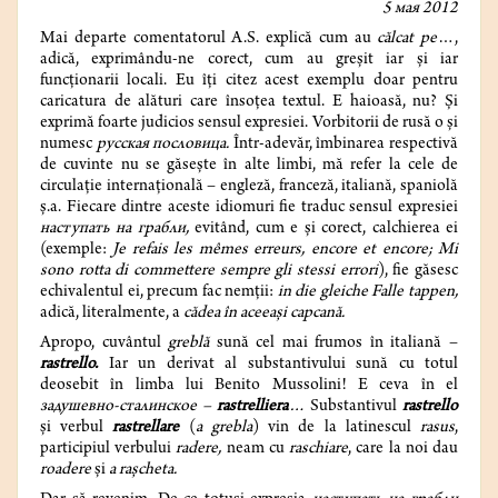
5 мая 2012
Mai departe comentatorul A.S. explică cum au
călcat pe
…,
adică, exprimându-ne corect, cum au greșit iar și iar
funcționarii locali. Eu îți citez acest exemplu doar pentru
caricatura de alături care însoțea textul. E haioasă, nu? Și
exprimă foarte judicios sensul expresiei. Vorbitorii de rusă o și
numesc
русская пословица.
Într-adevăr, îmbinarea respectivă
de cuvinte nu se găsește în alte limbi, mă refer la cele de
circulație internațională – engleză, franceză, italiană, spaniolă
ș.a. Fiecare dintre aceste idiomuri fie traduc sensul expresiei
наступать на грабли,
evitând, cum e și corect, calchierea ei
(exemple:
Je refais les mêmes erreurs, encore et encore; Mi
sono rotta di commettere sempre gli stessi errori
), fie găsesc
echivalentul ei, precum fac nemții:
in die gleiche Falle tappen,
adică, literalmente, a
cădea în aceeași capcană.
Apropo, cuvântul
greblă
sună cel mai frumos în italiană –
rastrello.
Iar un derivat al substantivului sună cu totul
deosebit
în limba lui Benito Mussolini! E ceva în el
задушевно-сталинское –
rastrelliera
…
Substantivul
rastrello
și verbul
rastrellare
(
a grebla
) vin de la latinescul
rasus
,
participiul verbului
radere,
neam cu
raschiare
, care la noi dau
roadere
și
a rașcheta.