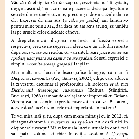
Văd că mă obligi iar să mă ocup cu „evazionismul” lingvistic,
deși, nu ascund, îmi face o mare plăcere să descopăr legăturile
secrete dintre unele cuvinte, precum și idiosincraziile dintre
ele. Expresia de mai sus (
a călca pe greblă
) am lămurit-o
pentru mine prin 2012, dar, dacă nu am scris atunci, azi umblu
iar pe urmele celor elucidate cândva.
Ai dreptate, niciun dicționar românesc nu fixează expresia
respectivă, ceea ce ne sugerează ideea că e un calc din rusește
după
наступать на грабли,
cu variantele
наступать на те же
грабли, наступать на одни и те же грабли
. Sensul expresiei e
simplu:
a comite aceeași greșeală
. Iar și iar.
Mai mult, nici lucrările lexicografice bilingve, cum ar fi
Dicționar rus-român
(Arc, Gunivas, 2002), ediție care aducea
la zi vestitul dicționar al profesorului Gh. Bolocan
et al
., nici
Dicționarul frazeologic rus-roman
(Editura Științifică,
București, 1968) semnat de același autor împreună cu Tatiana
Voronțova nu conțin expresia rusească în cauză. Fii atent,
aceste două lucrări sunt cele mai importante în materie!
Te vei mira însă și tu, după cum m-am mirat și eu în 2012, că
sintagma-fantomă (
наступать на грабли
) nu există nici în
dicționarele rusești! Mă refer nu la lucrări uzuale în două-trei
sau patru volume, ci chiar în ediția academică
Словарь