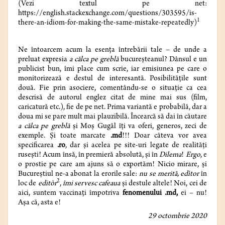
(Vezi textul pe net:
https://english.stackexchange.com/questions/303595/is-
1
there-an-idiom-for-making-the-same-mistake-repeatedly)
Ne întoarcem acum la esența întrebării tale – de unde a
preluat expresia
a călca pe greblă
bucureșteanul? Dânsul e un
publicist bun, îmi place cum scrie, iar emisiunea pe care o
monitorizează e destul de interesantă. Posibilitățile sunt
două. Fie prin asociere, comentându-se o situație ca cea
descrisă de autorul englez citat de mine mai sus (film,
caricatură etc.), fie de pe net. Prima variantă e probabilă, dar a
doua mi se pare mult mai plauzibilă. Încearcă să dai în căutare
a călca pe greblă
și Moș Gugăl îți va oferi, generos, zeci de
exemple. Și toate marcate
.md
!!! Doar câteva vor avea
specificarea
.ro
, dar și acelea pe site-uri legate de realități
rusești! Acum însă, în premieră absolută, și în
Dilema
!
Ergo
, e
o prostie pe care am ajuns să o exportăm! Nicio mirare, și
Bucureștiul ne-a abonat la erorile sale:
nu se merită, edìtor
în
2
loc de
editòr
,
îmi servesc cafeaua
și destule altele! Noi, cei de
aici, suntem vaccinați împotriva
fenomenului .md,
ei – nu!
Așa că, asta e!
29 octombrie 2020