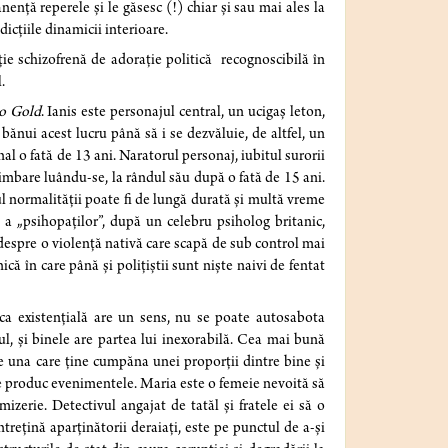
ență reperele și le găsesc (!) chiar și sau mai ales la
icțiile dinamicii interioare.
ie schizofrenă de adorație politică recognoscibilă în
.
o Gold
. Ianis este personajul central, un ucigaș leton,
 bănui acest lucru până să i se dezvăluie, de altfel, un
al o fată de 13 ani. Naratorul personaj, iubitul surorii
 plimbare luându-se, la rândul său după o fată de 15 ani.
ul normalității poate fi de lungă durată și multă vreme
 a „psihopaților”, după un celebru psiholog britanic,
 despre o violență nativă care scapă de sub control mai
că în care până și polițiștii sunt niște naivi de fentat
ica existențială are un sens, nu se poate autosabota
l, și binele are partea lui inexorabilă. Cea mai bună
te una care ține cumpăna unei proporții dintre bine și
e se produc evenimentele. Maria este o femeie nevoită să
izerie. Detectivul angajat de tatăl și fratele ei să o
trețină aparținătorii deraiați, este pe punctul de a-și