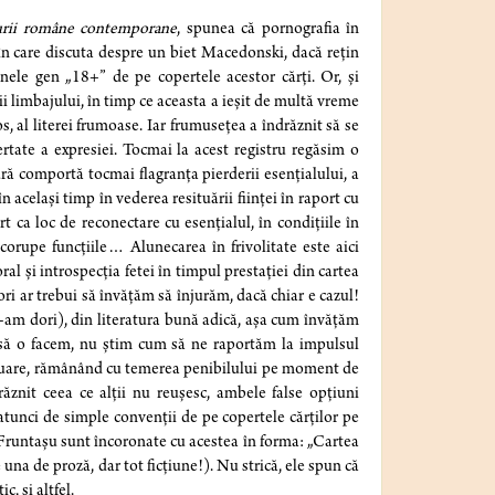
aturii române contemporane
, spunea că pornografia în
l în care discuta despre un biet Macedonski, dacă rețin
nele gen „18+” de pe copertele acestor cărți. Or, și
i limbajului, în timp ce aceasta a ieșit de multă vreme
, al literei frumoase. Iar frumusețea a îndrăznit să se
bertate a expresiei. Tocmai la acest registru regăsim o
ură comportă tocmai flagranța pierderii esențialului, a
 același timp în vederea resituării ființei în raport cu
t ca loc de reconectare cu esențialul, în condițiile în
corupe funcțiile… Alunecarea în frivolitate este aici
al și introspecția fetei în timpul prestației din cartea
tori ar trebui să învățăm să înjurăm, dacă chiar e cazul!
e-am dori), din literatura bună adică, așa cum învățăm
 să o facem, nu știm cum să ne raportăm la impulsul
esituare, rămânând cu temerea penibilului pe moment de
znit ceea ce alții nu reușesc, ambele false opțiuni
atunci de simple convenții de pe copertele cărților pe
ian Fruntașu sunt încoronate cu acestea în forma: „Cartea
una de proză, dar tot ficțiune!). Nu strică, ele spun că
c, și altfel.