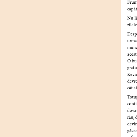
Frunt
capăt
Nu li
zilel
Despr
urmaș
munci
acest
O buc
gratu
Kevin
devre
cât ai
Totuș
conti
dovad
rău, 
devin
găsea