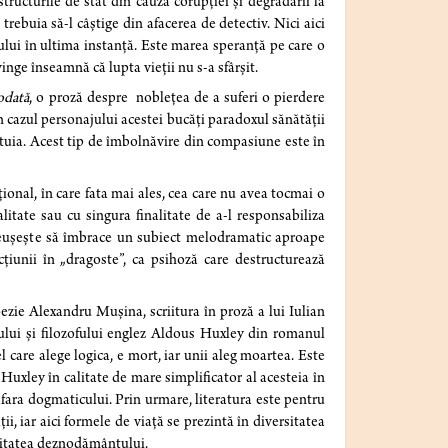
ructurile de stat din cauza corupției și degradării la
rebuia să-l câștige din afacerea de detectiv. Nici aici
 viului în ultima instanță. Este marea speranță pe care o
vinge înseamnă că lupta vieții nu s-a sfârșit.
odată
, o proză despre noblețea de a suferi o pierdere
 cazul personajului acestei bucăți paradoxul sănătății
ltuia. Acest tip de îmbolnăvire din compasiune este în
ional, în care fata mai ales, cea care nu avea tocmai o
nalitate sau cu singura finalitate de a-l responsabiliza
l reușește să îmbrace un subiect melodramatic aproape
racțiunii în „dragoste”, ca psihoză care destructurează
zie Alexandru Mușina, scriitura în proză a lui Iulian
orului și filozofului englez Aldous Huxley din romanul
l care alege logica, e mort, iar unii aleg moartea. Este
Huxley în calitate de mare simplificator al acesteia în
în afara dogmaticului. Prin urmare, literatura este pentru
, iar aici formele de viață se prezintă în diversitatea
ozitatea deznodământului.