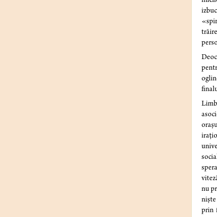
micil
izbuc
«spir
trăir
perso
Deoca
pentr
oglin
final
Limba
asoci
orașu
irați
unive
socia
spera
vitez
nu pr
niște
prin 