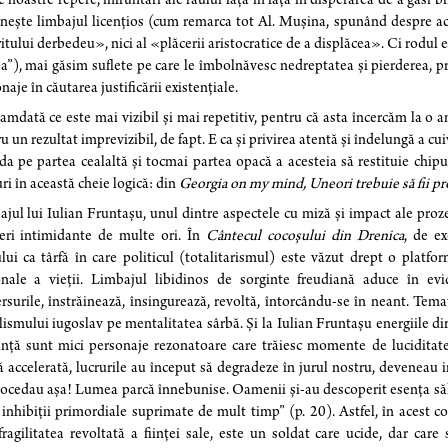
e noastre repere, înfruntări ale răului față în față în disperarea de a găsi b
nește limbajul licențios (cum remarca tot Al. Mușina, spunând despre ace
itului derbedeu», nici al «plăcerii aristocratice de a displăcea». Ci rodul 
ea”), mai găsim suflete pe care le îmbolnăvesc nedreptatea și pierderea, pro
naje în căutarea justificării existențiale.
mdată ce este mai vizibil și mai repetitiv, pentru că asta încercăm la o a
u un rezultat imprevizibil, de fapt. E ca și privirea atentă și îndelungă a cui
da pe partea cealaltă și tocmai partea opacă a acesteia să restituie chipul
uri în această cheie logică: din
Georgia on my mind, Uneori trebuie să fii pros
jul lui Iulian Fruntașu, unul dintre aspectele cu miză și impact ale prozei
eri intimidante de multe ori. În
Cântecul cocoșului din Drenica
, de e
lui ca târfă în care politicul (totalitarismul) este văzut drept o platfor
onale a vieții. Limbajul libidinos de sorginte freudiană aduce în evi
rsurile, înstrăinează, însingurează, revoltă, întorcându-se în neant. Tema
lismului iugoslav pe mentalitatea sârbă. Și la Iulian Fruntașu energiile dirij
nță sunt mici personaje rezonatoare care trăiesc momente de luciditate
ă accelerată, lucrurile au început să degradeze în jurul nostru, deveneau 
ocedau așa! Lumea parcă înnebunise. Oamenii și-au descoperit esența sălba
 inhibiții primordiale suprimate de mult timp” (p. 20). Astfel, în acest c
fragilitatea revoltată a ființei sale, este un soldat care ucide, dar care