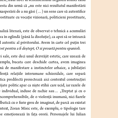
inele, frâul liber al sentimentului negăsirii atunci când
sta din urmă că „nu este nici rezultatul manifestării
exasperării de a nu găsi (…) un sens care să autentifice
stituate cu vocație vizionară, politicieni prostituate,
naliză literară, este de observat o tehnică a acumulări
va în oglindă (până la disoluție), ca apoi să se întoarcă
 autentic al privitorului. Avem în carte cel puțin trei
t pentru a fi deștept, O zi proastă pentru spanioli.
 sale, este deci unul dezvrăjit estetic, care uzează de
xemplu, bucata care deschide cartea, avem imaginea
mă de manifestare a instinctelor arhaice, a jubilației
dență relațiile interumane schizoidale, care separă
tica predilectă proiectează aici contextul construcției
ate politic apar ca niște stihii care ucid, iar razele de
 individual, induse de rachie sau… „Treptat și cu o
incomprehensibile, de o violență inumană, nici fiarele
tică cu o furie greu de imaginat, de parcă au existat
ontext, Zoran Misic este, de exemplu, o tipologie tare
 se emoționează în fața ororii. Personajele lui Iulian