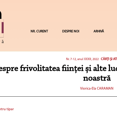
NR. CURENT
DESPRE NOI
ARHIVĂ
CĂRŢI ŞI AT
Nr. 7-12, anul XXXII, 2022
spre frivolitatea ființei și alte l
noastră
Viorica-Ela CARAMAN
tru tipar