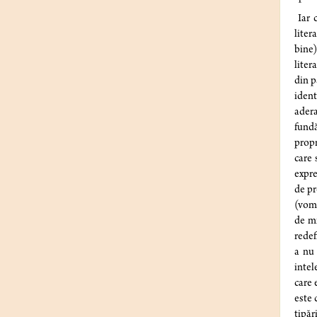
Iar 
liter
bine)
liter
din p
ident
adera
fundă
propr
care 
expre
de pr
(vom 
de mi
redef
a nu 
intel
care 
este 
tipăr