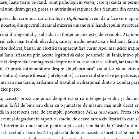
așu, luate toate pe rând, sunt psihologii în vervă, care își caută în perman
ul unui drum greșit, proza sa nutrindu-și rațiunea de a fi anume din contrad
psesc din carte nici caricaturile, în
Diplomatul
avem de a face cu o apariț
e noastre, din spectrul literar al mizeriei umane și al handicapului structural
e răul congenital și subsidiar al ființei umane este, de exemplu,
Marlbor
ul celor mai teribili nkvediști, care își ucide nevasta că e lesbiană, fără a
tor dedicat, banal, un electrician aparent fără cusur. Apoi mai ucide irațion
ui Ianis, sfârșește prin aceste legături să calce pe urmele lui Ianis, într-o
ată despre răul contagios și despre natura care nu face salturi, iar travali
it. O proză cutremurătore despre „înțelepciunea” viului (ca să nu zicem
 Dutton), despre firescul (inteligența?) cu care răul știe să se perpetueze,
me sau mai târziu, zădărnicind travaliul civilizațional dintr-o Londră pașni
 zice pește.
i, această proză comunică deopotrivă și că inteligența viului și dinam
nuu: la fel de bine sau chiar cu o jumătate de măsură mai mult decât rău
ă în acest sens este, de exemplu, povestirea
Maria (nu) există
. Proza es
decent și degradant în raport cu stadiul de dezvoltare a civilizației în car
ă întreținuta unui italian pentru a-și scoate familia de la Chișinău din m
scă, cerându-i socoteală în judecată după ce aceasta a încetat să-și mai în