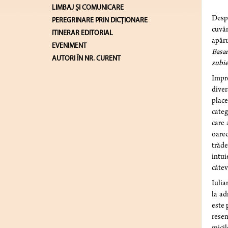
LIMBAJ ŞI COMUNICARE
Despr
PEREGRINARE PRIN DICȚIONARE
cuvân
ITINERAR EDITORIAL
apăru
EVENIMENT
Basar
AUTORI ÎN NR. CURENT
subie
Impre
diver
place
categ
care 
oarec
trăde
intui
câtev
Iulia
la ad
este 
resem