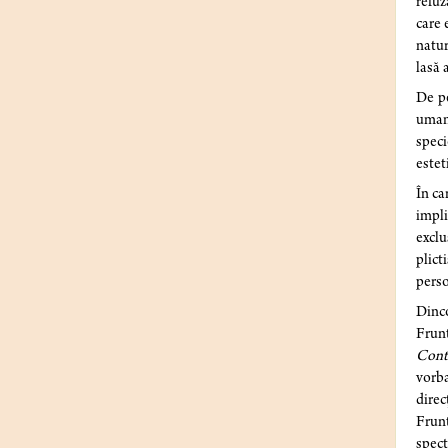
refuz
care 
natur
lasă 
De pe
umană
speci
estet
În ca
impli
exclu
plict
perso
Dinco
Frunt
Cont
vorba
direc
Frunt
spect