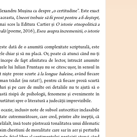
 Alexandru Mușina ca despre „o certitudine”. Este exact
 aceasta,
Uneori trebuie să fii prost pentru a fi deștept,
mai scos la Editura Cartier și
O istorie etnopolitică a
eală
(poeme, 2016),
Eseu asupra încremenirii, o istorie
u este dată de o anumită complexitate scripturală, este
nele chiar și să nu placă. Or, poate că atunci când nu-ți
 începe de fapt afinitatea de lector, întrucât anumite
zele lui Iulian Fruntașu nu se citesc ușor, în sensul în
nt niște proze scurte
à la longue haleine,
având fiecare
oman trădat (nu ratat!), pentru că fiecare proză scurtă
ri și pe care de multe ori detaliile nu te ajută să o
eastă risipă de psihologii, fenomene și evenimente în
urtături spre o literatură a judecății imprevizibile.
 ocazie, inclusiv note de subsol autocritice inclasabile
tate cutremurătoare, care cred, printre alte inepții, că
lălalt, însă toate păstrează tonalitatea unui dilematic
sim chestiuni de moralitate care sar în aer și perturbă