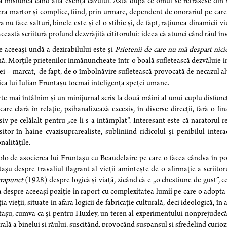
a misiunea când află esența cazului. Asta după ce omul se retrăsese din st
era martor și complice, fiind, prin urmare, dependent de onorariul pe care t
a nu face salturi, binele este și el o stihie și, de fapt, rațiunea dinamicii
această scriitură profund dezvrăjită cititorului: ideea că atunci când răul în
 aceeași undă a dezirabilului este și
Prietenii de care nu mă despart nici
. Morțile prietenilor înmănuncheate într-o boală sufletească dezvăluie în
ei – marcat, de fapt, de o îmbolnăvire sufletească provocată de necazul a
ica lui Iulian Fruntașu tocmai inteligența speței umane.
rte mai întâlnim și un minijurnal scris la două mâini al unui cuplu disfuncț
care clară în relație, psihanalizează excesiv, în diverse direcții, fără o fi
siv pe celălalt pentru „ce li s-a întâmplat”. Interesant este că naratoru
isitor în haine cvazisuprarealiste, subliniind ridicolul și penibilul inte
nalitățile.
lo de asocierea lui Fruntașu cu Beaudelaire pe care o făcea cândva în poe
așu despre travaliul flagrant al vieții amintește de o afirmație a scriit
rapunct
(1928) despre logică și viață, zicând că e „o chestiune de gust”, ce
 despre aceeași poziție în raport cu complexitatea lumii pe care o adopta 
ția vieții, situate în afara logicii de fabricație culturală, deci ideologică, 
așu, cumva ca și pentru Huxley, un teren al experimentului nonprejudecății
rală a binelui și răului, suscitând, provocând suspansul și sfredelind curi