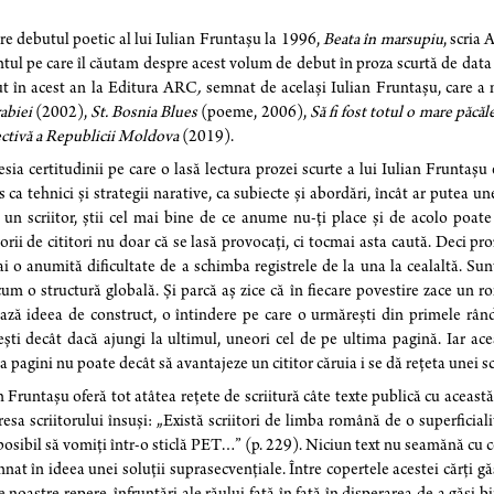
e debutul poetic al lui Iulian Fruntașu la 1996,
Beata în marsupiu
, scria
tul pe care îl căutam despre acest volum de debut în proza scurtă de data
t în acest an la Editura ARC
,
semnat de același Iulian Fruntașu, care a 
abiei
(2002),
St. Bosnia Blues
(poeme, 2006),
Să fi fost totul o mare păcăl
ctivă a Republicii Moldova
(2019).
sia certitudinii pe care o lasă lectura prozei scurte a lui Iulian Fruntaș
s ca tehnici și strategii narative, ca subiecte și abordări, încât ar putea u
 un scriitor, știi cel mai bine de ce anume nu-ți place și de acolo poate
orii de cititori nu doar că se lasă provocați, ci tocmai asta caută. Deci pro
ai o anumită dificultate de a schimba registrele de la una la cealaltă. Su
um o structură globală. Și parcă aș zice că în fiecare povestire zace un r
ază ideea de construct, o întindere pe care o urmărești din primele rându
ești decât dacă ajungi la ultimul, uneori cel de pe ultima pagină. Iar ac
a pagini nu poate decât să avantajeze un cititor căruia i se dă rețeta unei sc
n Fruntașu oferă tot atâtea rețete de scriitură câte texte publică cu această
resa scriitorului însuși: „Există scriitori de limba română de o superficiali
posibil să vomiți într-o sticlă PET…” (p. 229). Niciun text nu seamănă cu ce
nat în ideea unei soluții suprasecvențiale. Între copertele acestei cărți gă