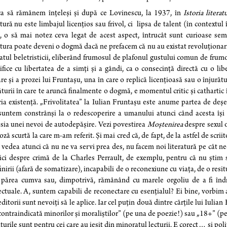
ca să rămânem înțeleși și după ce Lovinescu, la 1937, în
Istoria liter
atură nu este limbajul licențios sau frivol, ci lipsa de talent (în contextu
, o să mai notez ceva legat de acest aspect, întrucât sunt curioase sem
atura poate deveni o dogmă dacă ne prefacem că nu au existat revoluționari
atul beletristicii, eliberând frumosul de plafonul gustului comun de frumos
ifice cu libertatea de a simți și a gândi, ca o consecință directă cu o li
re și a prozei lui Fruntașu, una în care o replică licențioasă sau o înjurăt
turii în care te aruncă finalmente o dogmă, e momentul critic și cathartic în
ia existență. „Frivolitatea” la Iulian Fruntașu este anume partea de deșer
suntem constrânși la o redescoperire a umanului atunci când acesta își 
sia unei nevoi de autodepășire. Vezi povestirea
Moștenirea
despre sexul or
oză scurtă la care m-am referit. Și mai cred că, de fapt, de la astfel de scrii
vedea atunci că nu ne va servi prea des, nu facem noi literatură pe cât n
ci despre crimă de la Charles Perrault, de exemplu, pentru că nu știm
inirii (afară de somatizare), incapabili de o reconexiune cu viața, de o r
părea cumva sau, dimpotrivă, rămânând cu marele orgoliu de a fi îndră
ectuale. A, suntem capabili de reconectare cu esențialul? Ei bine, vorbim 
editorii sunt nevoiți să le aplice. Iar cel puțin două dintre cărțile lui Iul
contraindicată minorilor și moraliștilor” (pe una de poezie!) sau „18+” (pe 
iturile sunt pentru cei care au ieșit din minoratul lecturii. E corect… și politi