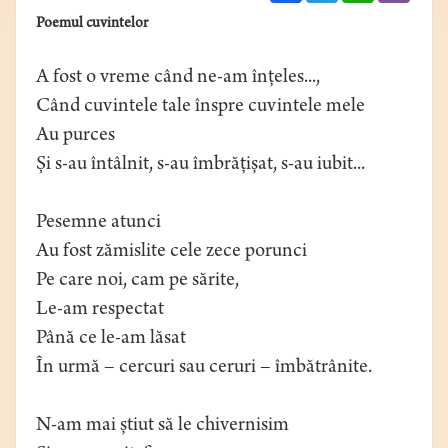
Poemul cuvintelor
A fost o vreme când ne-am înțeles...,
Când cuvintele tale înspre cuvintele mele
Au purces
Și s-au întâlnit, s-au îmbrățișat, s-au iubit...
Pesemne atunci
Au fost zămislite cele zece porunci
Pe care noi, cam pe sărite,
Le-am respectat
Până ce le-am lăsat
În urmă – cercuri sau ceruri – îmbătrânite.
N-am mai știut să le chivernisim