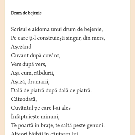
Drum de bejenie
Scrisul e aidoma unui drum de bejenie,
Pe care ți-l construiești singur, din mers,
Așezând
Cuvânt după cuvânt,
Vers după vers,
Așa cum, răbdurii,
Așază, drumarii,
Dală de piatră după dală de piatră.
Câteodată,
Cuvântul pe care l-ai ales
Înfăptuiește minuni,
Te poartă în brațe, te saltă peste genuni.
Alteori bâjbâi în căutarea lui