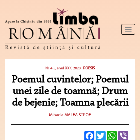
Toggl
naviga
POESIS
Nr. 4-5, anul XXX, 2020
Poemul cuvintelor; Poemul
unei zile de toamnă; Drum
de bejenie; Toamna plecării
Mihaela MALEA STROE
Facebook
Twitter
WhatsApp
Viber