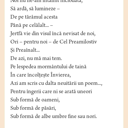
Noi nu ne-am întâlnit niciodată,
Să ardă, să lumineze –
De pe tărâmul acesta
Până pe celălalt... –
Jertfă vie din visul încă nevisat de noi,
Ori – pentru noi – de Cel Preamilostiv
Și Preaînalt...
De azi, nu mă mai tem.
Pe lespedea mormântului de taină
În care încolțește Învierea,
Azi am scris cu dalta neuitării un poem...,
Pentru îngerii care ni se arată uneori
Sub formă de oameni,
Sub formă de păsări,
Sub formă de albe umbre fine sau nori.