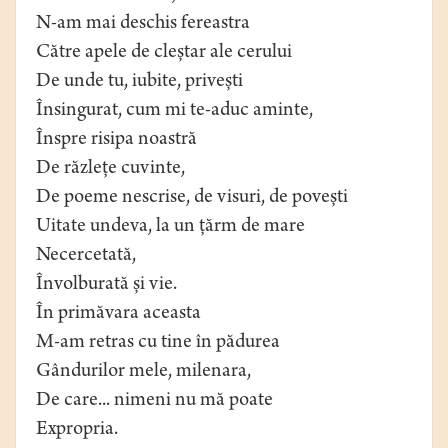
N-am mai deschis fereastra
Către apele de cleștar ale cerului
De unde tu, iubite, privești
Însingurat, cum mi te-aduc aminte,
Înspre risipa noastră
De răzlețe cuvinte,
De poeme nescrise, de visuri, de povești
Uitate undeva, la un țărm de mare
Necercetată,
Învolburată și vie.
În primăvara aceasta
M-am retras cu tine în pădurea
Gândurilor mele, milenara,
De care... nimeni nu mă poate
Expropria.