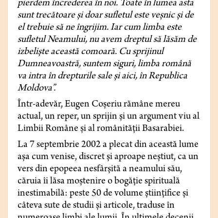
pierdem încrederea în noi. Toate în lumea asta
sunt trecătoare și doar sufletul este veșnic și de
el trebuie să ne îngrijim. Iar cum limba este
sufletul Neamului, nu avem dreptul să lăsăm de
izbeliște această comoară. Cu sprijinul
Dumneavoastră, suntem siguri, limba română
va intra în drepturile sale și aici, în Republica
Moldova”.
Într-adevăr, Eugen Coșeriu rămâne mereu
actual, un reper, un sprijin și un argument viu al
Limbii Române și al românității Basarabiei.
La 7 septembrie 2002 a plecat din această lume
aşa cum venise, discret şi aproape neştiut, ca un
vers din epopeea nesfârşită a neamului său,
căruia îi lăsa moştenire o bogăţie spirituală
inestimabilă: peste 50 de volume ştiinţifice şi
câteva sute de studii şi articole, traduse în