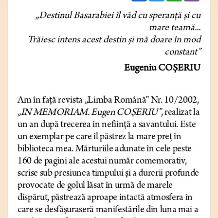
„Destinul Basarabiei îl văd cu speranță și cu
mare teamă...
Trăiesc intens acest destin și mă doare în mod
constant”
Eugeniu
COȘERIU
Am în față revista „Limba Română” Nr. 10/2002,
„IN MEMORIAM. Eugen COȘERIU”
, realizat la
un an după trecerea în neființă a savantului. Este
un exemplar pe care îl păstrez la mare preț în
biblioteca mea. Mărturiile adunate în cele peste
160 de pagini ale acestui număr comemorativ,
scrise sub presiunea timpului și a durerii profunde
provocate de golul lăsat în urmă de marele
dispărut, păstrează aproape intactă atmosfera în
care se desfășuraseră manifestările din luna mai a