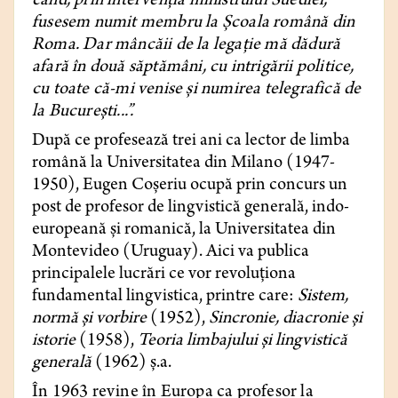
când, prin intervenţia ministrului Suediei,
fusesem numit membru la Şcoala română din
Roma. Dar mâncăii de la legaţie mă dădură
afară în două săptămâni, cu intrigării politice,
cu toate că-mi venise şi numirea telegrafică de
la Bucureşti...”.
După ce profesează trei ani ca lector de limba
română la Universitatea din Milano (1947-
1950), Eugen Coşeriu ocupă prin concurs un
post de profesor de lingvistică generală, indo-
europeană şi romanică, la Universitatea din
Montevideo (Uruguay). Aici va publica
principalele lucrări ce vor revoluţiona
fundamental lingvistica, printre care:
Sistem,
normă şi vorbire
(1952),
Sincronie, diacronie şi
istorie
(1958),
Teoria limbajului şi lingvistică
generală
(1962) ş.a.
În 1963 revine în Europa ca profesor la