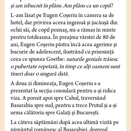
și am izbucnit în plâns. Am plâns ca un copil!
L-am lăsat pe Eugen Coșeriu în camera sa de
hotel, dar privirea aceea ingenuă și jucăușă din
ochii săi, de copil poznaș, mi-a rămas în minte
pentru totdeauna. În preajma vârstei de 80 de
ani, Eugen Coșeriu păstra încă acea agerime și
bucurie de adolescent, ilustrând cu prisosință
ceea ce spunea Goethe:
naturile geniale trăiesc
o pubertate repetată, în timp ce alți oameni sunt
tineri doar o singură dată.
A doua zi dimineața, Eugen Coșeriu s-a
prezentat la secția consulară pentru a-și ridica
viza. A pornit apoi spre Cahul, traversând
Basarabia spre sud, pentru a trece Prutul și a-și
urma călătoria spre Galați și București.
La câteva săptămâni după acea ultimă vizită pe
pământul românesc al Basarabiei, domnul