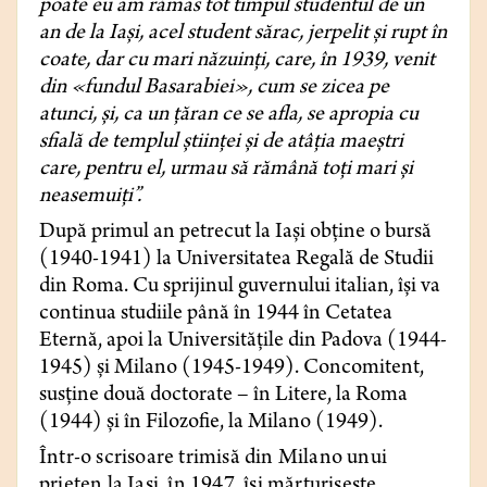
poate eu am rămas tot timpul studentul de un
an de la Iaşi, acel student sărac, jerpelit şi rupt în
coate, dar cu mari năzuinţi, care, în 1939, venit
din «fundul Basarabiei», cum se zicea pe
atunci, şi, ca un ţăran ce se afla, se apropia cu
sfială de templul ştiinţei şi de atâţia maeştri
care, pentru el, urmau să rămână toţi mari şi
neasemuiţi”.
După primul an petrecut la Iaşi obţine o bursă
(1940-1941) la Universitatea Regală de Studii
din Roma. Cu sprijinul guvernului italian, îşi va
continua studiile până în 1944 în Cetatea
Eternă, apoi la Universităţile din Padova (1944-
1945) şi Milano (1945-1949). Concomitent,
susţine două doctorate – în Litere, la Roma
(1944) şi în Filozofie, la Milano (1949).
Într-o scrisoare trimisă din Milano unui
prieten la Iaşi, în 1947, îşi mărturiseşte