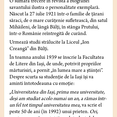
O sumară trecere în revistă a biografiei
savantului ilustra o personalitate exemplară.
Născut la 27 iulie 1921 într-o familie de ţărani
săraci, de o mare curăţenie sufletească, din satul
Mihăileni, de lângă Bălţi, în stânga Prutului,
într-o Românie reîntregită de curând.
Urmează studii strălucite la Liceul „Ion
Creangă” din Bălţi.
În toamna anului 1939 se înscrie la Facultatea
de Litere din Iaşi, de unde, potrivit propriilor
mărturisiri, a pornit „în lumea mare a ştiinţei”.
Despre scurta sa studenţie de la Iaşi îşi va
aminti întotodeauna cu emoţie:
„Universitatea din Iaşi, prima mea universitate,
deşi am studiat acolo numai un an, a rămas într-
un fel tot timpul universitatea mea,
va scrie el
peste 50 de ani (în 1992) unui prieten.
Ori,