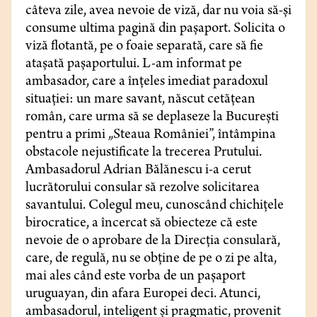
câteva zile, avea nevoie de viză, dar nu voia să-și
consume ultima pagină din pașaport. Solicita o
viză flotantă, pe o foaie separată, care să fie
atașată pașaportului. L-am informat pe
ambasador, care a înțeles imediat paradoxul
situației: un mare savant, născut cetățean
român, care urma să se deplaseze la București
pentru a primi „Steaua României”, întâmpina
obstacole nejustificate la trecerea Prutului.
Ambasadorul Adrian Bălănescu i-a cerut
lucrătorului consular să rezolve solicitarea
savantului. Colegul meu, cunoscând chichițele
birocratice, a încercat să obiecteze că este
nevoie de o aprobare de la Direcția consulară,
care, de regulă, nu se obține de pe o zi pe alta,
mai ales când este vorba de un pașaport
uruguayan, din afara Europei deci. Atunci,
ambasadorul, inteligent și pragmatic, provenit