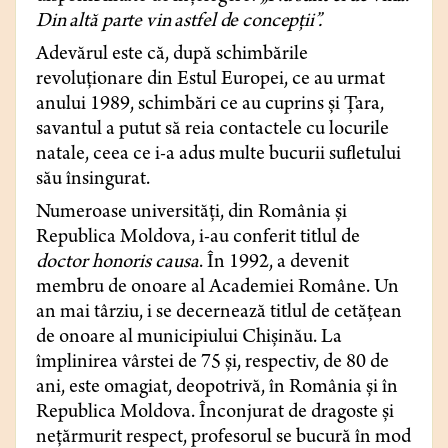
Din altă parte vin astfel de concepții”.
Adevărul este că, după schimbările
revoluţionare din Estul Europei, ce au urmat
anului 1989, schimbări ce au cuprins şi Ţara,
savantul a putut să reia contactele cu locurile
natale, ceea ce i-a adus multe bucurii sufletului
său însingurat.
Numeroase universități, din România şi
Republica Moldova, i-au conferit titlul de
doctor honoris causa
. În 1992, a devenit
membru de onoare al Academiei Române. Un
an mai târziu, i se decernează titlul de cetăţean
de onoare al municipiului Chişinău. La
împlinirea vârstei de 75 şi, respectiv, de 80 de
ani, este omagiat, deopotrivă, în România şi în
Republica Moldova. Înconjurat de dragoste şi
neţărmurit respect, profesorul se bucură în mod