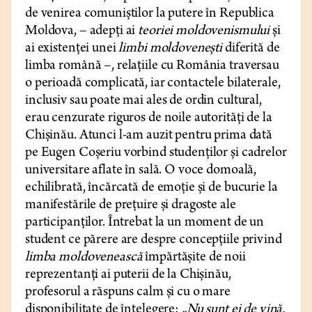
de venirea comuniștilor la putere în Republica
Moldova, – adepți ai
teoriei moldovenismului
și
ai existenței unei
limbi moldovenești
diferită de
limba română –, relațiile cu România traversau
o perioadă complicată, iar contactele bilaterale,
inclusiv sau poate mai ales de ordin cultural,
erau cenzurate riguros de noile autorități de la
Chișinău. Atunci l-am auzit pentru prima dată
pe Eugen Coșeriu vorbind studenților și cadrelor
universitare aflate în sală. O voce domoală,
echilibrată, încărcată de emoție și de bucurie la
manifestările de prețuire și dragoste ale
participanților. Întrebat la un moment de un
student ce părere are despre concepțiile privind
limba moldovenească
împărtășite de noii
reprezentanți ai puterii de la Chișinău,
profesorul a răspuns calm și cu o mare
disponibilitate de înțelegere:
„Nu sunt ei de vină.