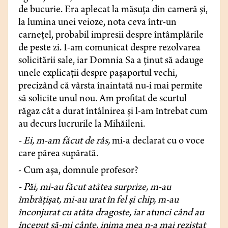
de bucurie. Era aplecat la măsuța din cameră și,
la lumina unei veioze, nota ceva într-un
carnețel, probabil impresii despre întâmplările
de peste zi. I-am comunicat despre rezolvarea
solicitării sale, iar Domnia Sa a ținut să adauge
unele explicații despre pașaportul vechi,
precizând că vârsta înaintată nu-i mai permite
să solicite unul nou. Am profitat de scurtul
răgaz cât a durat întâlnirea și l-am întrebat cum
au decurs lucrurile la Mihăileni.
- Ei, m-am făcut de râs,
mi-a declarat cu o voce
care părea supărată.
- Cum așa, domnule profesor?
- Păi, mi-au făcut atâtea surprize, m-au
îmbrățișat, mi-au urat în fel și chip, m-au
înconjurat cu atâta dragoste, iar atunci când au
început să-mi cânte, inima mea n-a mai rezistat