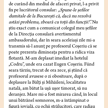
de curând din mediul de afaceri privat, l-a privit
fix pe lucrătorul consular:
„Spune-le șefilor
dumitale de la București că, dacă nu rezolvă
astăzi problema, zboară cu toții din funcții!”.
Nu
știu exact cum a comunicat colegul meu șefilor
de la Direcția consulară avertismentul
ambasadorului, dar în seara aceleiași zile mi-a
transmis să-l anunț pe profesorul Coșeriu că se
poate prezenta dimineața pentru a ridica viza
flotantă. M-am deplasat imediat la hotelul
„Codru”, unde era cazat Eugen Coșeriu. Fiind
seara târziu, trecut de ora zece, și știind că
profesorul avusese o zi obositoare, după o
deplasare la Bălți și Mihăileni, localitatea
natală, am bătut la ușă ușor timorat, să nu
deranjez. Mare mi-a fost mirarea când, în locul
unui bătrânel somnoros, m-a întâmpinat o
figură jovială, cu ochii strălucitori, care radiau