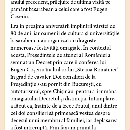
anului precedent, prilejuite de ultima vizită pe
pământ basarabean a celui care a fost Eugen
Coșeriu.
Era în preajma aniversării împlinirii vârstei de
80 de ani, iar oamenii de cultură și universitățile
basarabene i-au organizat cu dragoste
numeroase festivități omagiale. În contextul
acesta, Președintele de atunci al României a
semnat un Decret prin care îi conferea lui
Eugen Coșeriu înaltul ordin „Steaua României”
în grad de cavaler. Doi consilieri de la
Președinție s-au pornit din București, cu
autoturismul, spre Chișinău, pentru a-i înmâna
omagiatului Decretul și distincția. Întâmplarea
a făcut ca, înainte de a trece Prutul, unul dintre
cei doi consilieri să primească vestea despre
decesul unui membru al familiei, iar deplasarea
a fost întreruptă. Prin fax am primit la