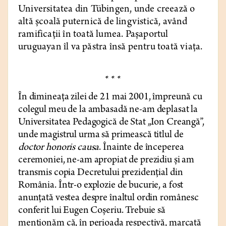
Universitatea din Tübingen, unde creează o
altă şcoală puternică de lingvistică, având
ramificaţii în toată lumea. Paşaportul
uruguayan îl va păstra însă pentru toată viaţa.
* * *
În dimineața zilei de 21 mai 2001, împreună cu
colegul meu de la ambasadă ne-am deplasat la
Universitatea Pedagogică de Stat „Ion Creangă”,
unde magistrul urma să primească titlul de
doctor honoris causa
. Înainte de începerea
ceremoniei, ne-am apropiat de prezidiu și am
transmis copia Decretului prezidențial din
România. Într-o explozie de bucurie, a fost
anunțată vestea despre înaltul ordin românesc
conferit lui Eugen Coșeriu. Trebuie să
menționăm că, în perioada respectivă, marcată