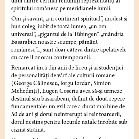
unul dintre cei mai renumiţi reprezentanţi ai
spiritului românesc pe meridianele lumii.
Om şi savant, „un continent spiritual”, modest şi
bun coleg, iubit de toată lumea, „un om
universal”, „gigantul de la Tűbingen”, „mândria
Basarabiei noastre scumpe, pământ
românesc”..., sunt doar câteva dintre apelativele
cu care îl onorau contemporanii.
Remarcat încă din anii de liceu şi ai studenţiei
de personalităţi de vârf ale culturii române
(George Călinescu, Iorgu Iordan, Simion
Mehedinţi), Eugen Coşeriu avea să-şi urmeze
destinul său basarabean, definit de două repere
fundamentale: un exil care a durat mai bine de
50 de ani şi dorul neîntrerupt al reîntoarcerii,
dorul nestins pentru locurile natale înrobite sub
cizmă străină.