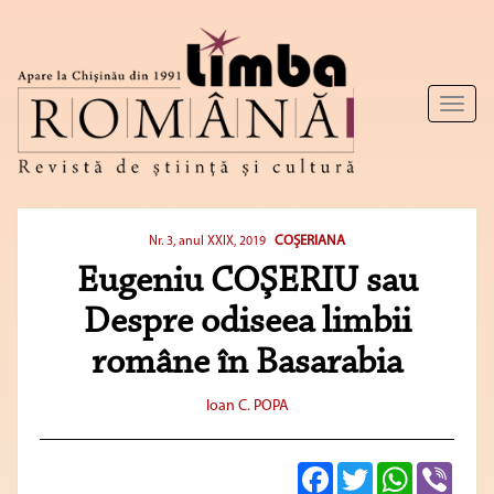
Toggl
naviga
COŞERIANA
Nr. 3, anul XXIX, 2019
Eugeniu COŞERIU sau
Despre odiseea limbii
române în Basarabia
Ioan C. POPA
Facebook
Twitter
WhatsApp
Viber