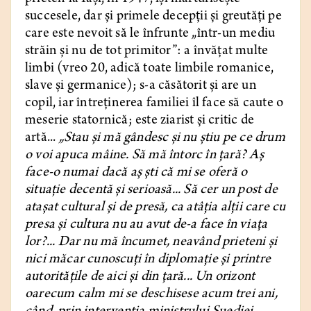
succesele, dar şi primele decepţii şi greutăţi pe
care este nevoit să le înfrunte „într-un mediu
străin şi nu de tot primitor”: a învăţat multe
limbi (vreo 20, adică toate limbile romanice,
slave şi germanice); s-a căsătorit şi are un
copil, iar întreţinerea familiei îl face să caute o
meserie statornică; este ziarist şi critic de
artă...
„Stau şi mă gândesc şi nu ştiu pe ce drum
o voi apuca mâine. Să mă întorc în ţară? Aş
face-o numai dacă aş şti că mi se oferă o
situaţie decentă şi serioasă... Să cer un post de
ataşat cultural şi de presă, ca atâţia alţii care cu
presa şi cultura nu au avut de-a face în viaţa
lor?... Dar nu mă încumet, neavând prieteni şi
nici măcar cunoscuţi în diplomaţie şi printre
autorităţile de aici şi din ţară... Un orizont
oarecum calm mi se deschisese acum trei ani,