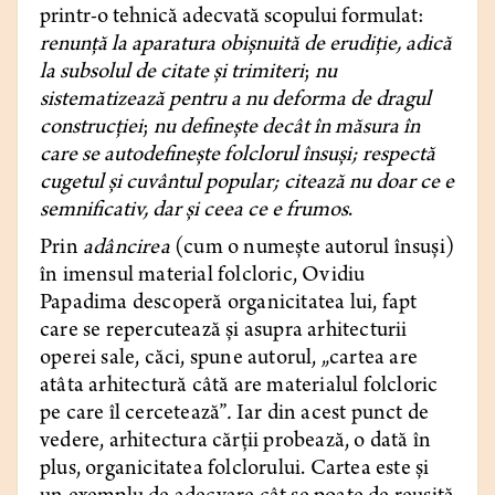
printr-o tehnică adecvată scopului formulat:
renunță la aparatura obișnuită de erudiție, adică
la subsolul de citate și trimiteri
;
nu
sistematizează pentru a nu deforma de dragul
construcției
;
nu definește decât în măsura în
care se autodefinește folclorul însuși; respectă
cugetul și cuvântul popular; citează nu doar ce e
semnificativ, dar și ceea ce e frumos
.
Prin
adâncirea
(cum o numește autorul însuși)
în imensul material folcloric, Ovidiu
Papadima descoperă organicitatea lui, fapt
care se repercutează și asupra arhitecturii
operei sale, căci, spune autorul, „cartea are
atâta arhitectură câtă are materialul folcloric
pe care îl cercetează”
.
Iar din acest punct de
vedere, arhitectura cărții probează, o dată în
plus, organicitatea folclorului. Cartea este și