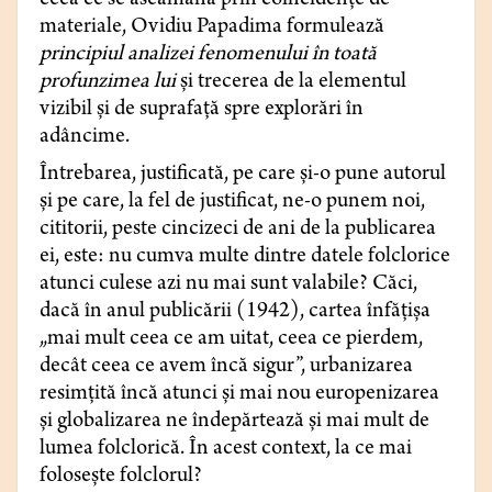
ceea ce se aseamănă prin coincidențe de
materiale, Ovidiu Papadima formulează
principiul analizei fenomenului în toată
profunzimea lui
și trecerea de la elementul
vizibil și de suprafață spre explorări în
adâncime.
Întrebarea, justificată, pe care și-o pune autorul
și pe care, la fel de justificat, ne-o punem noi,
cititorii, peste cincizeci de ani de la publicarea
ei, este: nu cumva multe dintre datele folclorice
atunci culese azi nu mai sunt valabile? Căci,
dacă în anul publicării (1942), cartea înfățișa
„mai mult ceea ce am uitat, ceea ce pierdem,
decât ceea ce avem încă sigur”, urbanizarea
resimțită încă atunci și mai nou europenizarea
și globalizarea ne îndepărtează și mai mult de
lumea folclorică. În acest context, la ce mai
folosește folclorul?