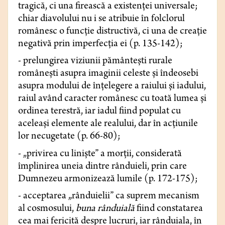
tragică, ci una firească a existenței universale;
chiar diavolului nu i se atribuie în folclorul
românesc o funcție distructivă, ci una de creație
negativă prin imperfecția ei (p. 135-142);
- prelungirea viziunii pământești rurale
românești asupra imaginii celeste și îndeosebi
asupra modului de înțelegere a raiului și iadului,
raiul având caracter românesc cu toată lumea și
ordinea terestră, iar iadul fiind populat cu
aceleași elemente ale realului, dar în acțiunile
lor necugetate (p. 66-80);
- „privirea cu liniște” a morții, considerată
împlinirea uneia dintre rânduieli, prin care
Dumnezeu armonizează lumile (p. 172-175);
- acceptarea „rânduielii” ca suprem mecanism
al cosmosului,
buna rânduială
fiind constatarea
cea mai fericită despre lucruri, iar rânduiala, în