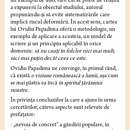
un exemplu de adecvare cât se poate de reușită
a expunerii la obiectul studiului, autorul
propunându-și să evite sistematizările care
implică riscul deformării. În acest sens, cartea
lui Ovidiu Papadima oferă o metodologie, un
exemplu de aplicare a acesteia, un model de
scriere și un principiu aplicabil în orice
domeniu:
să nu cauți în folclor nici mai mult,
nici mai puțin decât ceea ce este
.
Ovidiu Papadima ne convinge, în primul rând,
că există
o viziune românească a lumii
, așa cum
se mai păstra ea încă
în spiritul țărănimii
noastre
.
În privința concluziilor la care a ajuns în urma
cercetărilor, câteva aspecte sunt relevate de
prefațator:
- „nevoia de concret” a gândirii populare, în