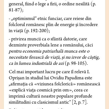
general, fiind o lege a firii, o ordine nesilită (p.
81-87);
- „optimismul” etnic funciar, care reiese din
folclorul românesc plin de energie și încredere
în viață (p. 192-200);
- privirea muncii ca o sfântă datorie, care
dezminte proverbiala lene a românului, căci
pentru economia patriarhală munca este o
necesitate firească de viață, și nu izvor de câștig,
ca în lumea industrială de azi
(p. 98-105).
Cel mai important lucru pe care îl relevă I.
Oprișan în studiul lui Ovidiu Papadima este
„afirmația că «viziunea folclorică» românească
«explică viața cosmică prin om», ceea ce
imprimă culturii noastre populare profunde
similitudini cu clasicismul antic” [2, p. 7].