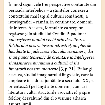
În mod sigur, cele trei perspective conturate din
perioada interbelică – a științelor conexe; a
contextului mai larg al culturii româneşti; a
istoriografiei – rămân, în continuare, domenii
de interes. Acestea, formulate ca scop, se
regăsesc și în studiul lui Ovidiu Papadima:
cunoașterea omului vechi prin descifrarea
folclorului nostru înseamnă, astfel, un plus de
luciditate în judecarea etnicului românesc, dar
și un punct temeinic de orientare în înțelegerea
și măsurarea nu numai a culturii, ci și a
literaturii noastre moderne
[3, p. 21]. Pe lângă
acestea, studiul imaginarului lingvistic, care ia
amploare în a doua jumătate a secolului XX, se
orientează (pe lângă alte domenii, cum ar fi
literatura cultă, structurile asociative) și spre
folclor, dezvăluind din el o viziune arhaică
asupra lumii.