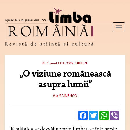
Toggl
naviga
SINTEZE
Nr. 1, anul XXIX, 2019
„O viziune românească
asupra lumii”
Ala SAINENCO
Facebook
Twitter
WhatsApp
Viber
Realitatea se dezvăluie prin limbaj, se întregește