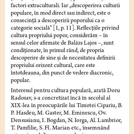
factori extraculturali. Iar „descoperirea culturii
populare, în mod direct sau indirect, este o
consecință a descoperirii poporului ca o
categorie socială” [1, p. 11]. Reflecțiile privind
cultura propriului popor, considerăm – în
sensul celor afirmate de Balázs Lajos –, sunt
condiționate, în primul rând, de propria
descoperire de sine și de necesitatea definirii
propriului orizont cultural, care este
întotdeauna, din punct de vedere diacronic,
popular.
Interesul pentru cultura populară, arată Doru
Radosav, s-a concretizat încă în secolul al
XIX-lea în preocupările lui Timotei Cipariu, B.
P. Hasdeu, M. Gaster, M. Eminescu, Ov.
Densusianu, I. Bogdan, N. Iorga, Al. Lambrior,
T. Pamfilie, S. Fl. Marian etc., însemnând