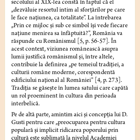
secolului al XIX-lea constă în faptul că el
„dezvăluie resortul intim al sforțărilor pe care
le face națiunea, ca totalitate”. La întrebarea
„Prin ce mijloc și sub ce simbol își vede fiecare
națiune menirea sa înfăptuită?”, România va
răspunde cu Românismul [5, p. 56-57]. În
acest context, viziunea românească asupra
lumii justifică românismul și, între altele,
contribuie la definirea „pe temeiul tradiţiei, a
culturii române moderne, corespondentă
edificiului național al României” [4, p. 273].
Tradiția se găsește în lumea satului care capătă
un rol proeminent în cultura din perioada
interbelică.
Pe de altă parte, amintim aici și concepţia lui D.
Gusti pentru care „preocuparea pentru cultura
populară şi implicit ridicarea poporului prin
cultură este sublimată la nivelul Academiei