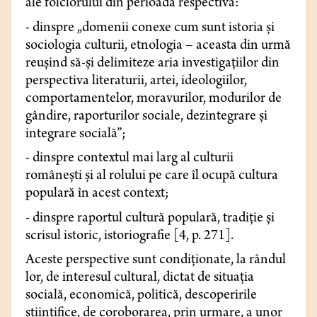
ale folclorului din perioada respectivă:
- dinspre „domenii conexe cum sunt istoria şi
sociologia culturii, etnologia – aceasta din urmă
reuşind să-şi delimiteze aria investigaţiilor din
perspectiva literaturii, artei, ideologiilor,
comportamentelor, moravurilor, modurilor de
gândire, raporturilor sociale, dezintegrare şi
integrare socială”;
- dinspre contextul mai larg al culturii
româneşti și al rolului pe care îl ocupă cultura
populară în acest context;
- dinspre raportul cultură populară, tradiţie şi
scrisul istoric, istoriografie [4, p. 271].
Aceste perspective sunt condiționate, la rândul
lor, de interesul cultural, dictat de situația
socială, economică, politică, descoperirile
științifice, de coroborarea, prin urmare, a unor