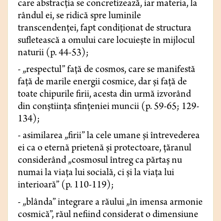
care abstracția se concretizează, iar materia, la
rândul ei, se ridică spre luminile
transcendenței, fapt condiționat de structura
sufletească a omului care locuiește în mijlocul
naturii (p. 44-53);
- „respectul” față de cosmos, care se manifestă
față de marile energii cosmice, dar și față de
toate chipurile firii, acesta din urmă izvorând
din conștiința sfințeniei muncii (p. 59-65; 129-
134);
- asimilarea „firii” la cele umane și întrevederea
ei ca o eternă prietenă și protectoare, țăranul
considerând „cosmosul întreg ca părtaș nu
numai la viața lui socială, ci și la viața lui
interioară” (p. 110-119);
- „blânda” integrare a răului „în imensa armonie
cosmică”, răul nefiind considerat o dimensiune