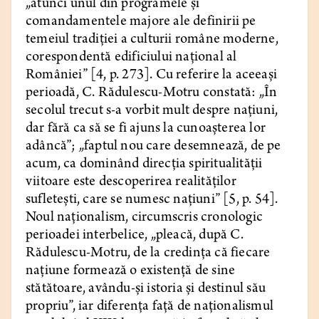
„atunci unul din programele şi
comandamentele majore ale definirii pe
temeiul tradiţiei a culturii române moderne,
corespondentă edificiului național al
României” [4, p. 273]. Cu referire la aceeași
perioadă, C. Rădulescu-Motru constată: „În
secolul trecut s-a vorbit mult despre națiuni,
dar fără ca să se fi ajuns la cunoașterea lor
adâncă”; „faptul nou care desemnează, de pe
acum, ca dominând direcția spiritualității
viitoare este descoperirea realităților
sufletești, care se numesc națiuni” [5, p. 54].
Noul naționalism, circumscris cronologic
perioadei interbelice, „pleacă, după C.
Rădulescu-Motru, de la credința că fiecare
națiune formează o existență de sine
stătătoare, avându-și istoria și destinul său
propriu”, iar diferența față de naționalismul