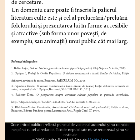
de cercetare.
Un domeniu care poate fi înscris la palierul
literaturi culte este și cel al prelucrării/preluării
folclorului și prezentarea lui în forme accesibile
și atractive (sub forma unor povești, de
exemplu, sau animații) unui public cât mai larg.
Referințe bibliografice:
1.
Balázs Lajos,
Folclor. Noțiuni generale de folclor și poetică populară
, Cluj-Napoca, Scientia, 2003.
2. Oprișan I., Prefață la Ovidiu Papadima,
O viziune românească a lumii. Studiu de folclor
, Ediție
definitivă, revăzută de autor, București, SAECULUM I.O., 2015.
3. Papadima Ovidiu,
O viziune românească a lumii. Studiu de folclor
, Ediție definitivă, revăzută de
autor, cu o prefață de I. Oprișan, București, SAECULUM I.O., 2015.
4. Radosav Doru,
O perspectivă asupra cercetării culturii populare în perioada interbelică,
http://dspace.bcucluj.ro/handle/123456789/25542, accesat: 31.01.2019.
5.
Rădulescu-Motru Constantin,
Românismul. Catehismul unei noi spiritualități
, Ediția a doua,
București, Editura Fundația pentru Literatură și Artă „Regele Carol II”, 1939.
Orice articol publicat reflectă punctul de vedere al autorului şi nu coincide
neapărat cu cel al redacţiei. Textele nepublicate nu se recenzează şi nu se
restituie