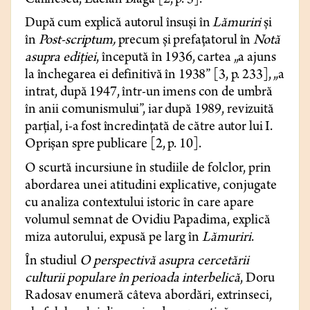
Călinescu, Lucian Blaga [2, p. 5].
După cum explică autorul însuși în
Lămuriri
și
în
Post-scriptum,
precum și prefațatorul în
Notă
asupra ediției
, începută în 1936, cartea „a ajuns
la închegarea ei definitivă în 1938” [3, p. 233], „a
intrat, după 1947, într-un imens con de umbră
în anii comunismului”, iar după 1989, revizuită
parțial, i-a fost încredințată de către autor lui I.
Oprișan spre publicare [2, p. 10].
O scurtă incursiune în studiile de folclor, prin
abordarea unei atitudini explicative, conjugate
cu analiza contextului istoric în care apare
volumul semnat de Ovidiu Papadima, explică
miza autorului, expusă pe larg în
Lămuriri
.
În studiul
O perspectivă asupra cercetării
culturii populare în perioada interbelică
, Doru
Radosav enumeră câteva abordări, extrinseci,