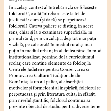
În același context al întrebării „la ce folosește
folclorul?”, o altă întrebare este la fel de
justificată: cum (și dacă) se perpetuează
folclorul? Câteva paliere se disting, în acest
sens, chiar și la o examinare superficială: în
primul rând, prin circulația, deși tot mai puțin
vizibilă, pe cale orală în mediul rural și mai
puțin în mediul urban; în al doilea rând, în mod
instituționalizat, pornind de la curriculumul
școlar, care conține elemente de folclor, la
Centrele Județene pentru Conservarea și
Promovarea Culturii Tradiționale din
România; la un alt palier, al absorbției
motivelor și formelor și al inspirării, folclorul se
perpetuează și prin literatura cultă; în sfârșit,
prin nivelul științific, folclorul continuă să
prezinte obiectul de studiu pentru diverse teme