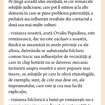
Pe lângă această idee esențială, se cer remarcate
soluțiile judicioase, care pot fi extinse și la alte
domenii în care se pune problema paternității, a
preluării sau influenței rezultate din contactul a
două sau mai multe culturi:
- viziunea noastră, arată Ovidiu Papadima, este
românească, dar nu este
exclusiv
a noastră,
fiindcă se aseamănă în unele privințe cu ale
altora, datorându-se
substratului
folcloric
comun tracic sau influențelor de vecinătăți și
care în chip hotărât nu se datoresc mecanic
înrâuririi asupra noastră a unor popoare mai
tinere; or, soluțiile pe care le oferă etimologiile,
de exemplu, sunt, de cele mai dese ori, ale
împrumutului, care este și cea mai facilă
explicație;
- viziunea folclorică a lumii pe românește nu e