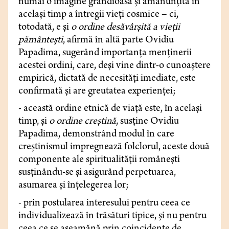
numai o imagine grandioasă și amănunțită în
același timp a întregii vieți cosmice – ci,
totodată, e și
o ordine desăvârșită a vieții
pământești
, afirmă în altă parte Ovidiu
Papadima, sugerând importanța menținerii
acestei ordini, care, deși vine dintr-o cunoaștere
empirică, dictată de necesități imediate, este
confirmată și are greutatea experienței;
- această ordine etnică de viață este, în același
timp, și
o ordine creștină
, susține Ovidiu
Papadima, demonstrând modul în care
creștinismul impregnează folclorul, aceste două
componente ale spiritualității românești
susținându-se și asigurând perpetuarea,
asumarea și înțelegerea lor;
- prin postularea interesului pentru ceea ce
individualizează în trăsături tipice, și nu pentru