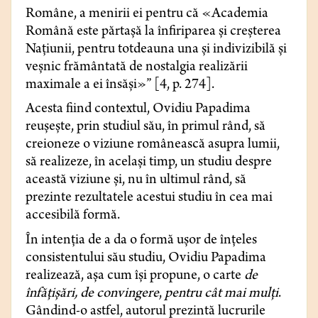
Române, a menirii ei pentru că «Academia
Română este părtaşă la înfiriparea şi creșterea
Națiunii, pentru totdeauna una şi indivizibilă şi
veșnic frământată de nostalgia realizării
maximale a ei însăși»” [4, p. 274].
Acesta fiind contextul, Ovidiu Papadima
reușește, prin studiul său, în primul rând, să
creioneze o viziune românească asupra lumii,
să realizeze, în același timp, un studiu despre
această viziune și, nu în ultimul rând, să
prezinte rezultatele acestui studiu în cea mai
accesibilă formă.
În intenția de a da o formă ușor de înțeles
consistentului său studiu, Ovidiu Papadima
realizează, așa cum își propune, o carte
de
înfățișări, de convingere
,
pentru cât mai mulți
.
Gândind-o astfel, autorul prezintă lucrurile