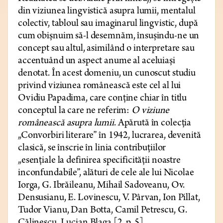
din viziunea lingvistică asupra lumii, mentalul
colectiv, tabloul sau imaginarul lingvistic, după
cum obișnuim să-l desemnăm, însușindu-ne un
concept sau altul, asimilând o interpretare sau
accentuând un aspect anume al aceluiași
denotat. În acest domeniu, un cunoscut studiu
privind viziunea românească este cel al lui
Ovidiu Papadima, care conține chiar în titlu
conceptul la care ne referim:
O viziune
românească asupra lumii
. Apărută în colecția
„Convorbiri literare” în 1942, lucrarea, devenită
clasică, se înscrie în linia contribuțiilor
„esențiale la definirea specificității noastre
inconfundabile”, alături de cele ale lui Nicolae
Iorga, G. Ibrăileanu, Mihail Sadoveanu, Ov.
Densusianu, E. Lovinescu, V. Pârvan, Ion Pillat,
Tudor Vianu, Dan Botta, Camil Petrescu, G.