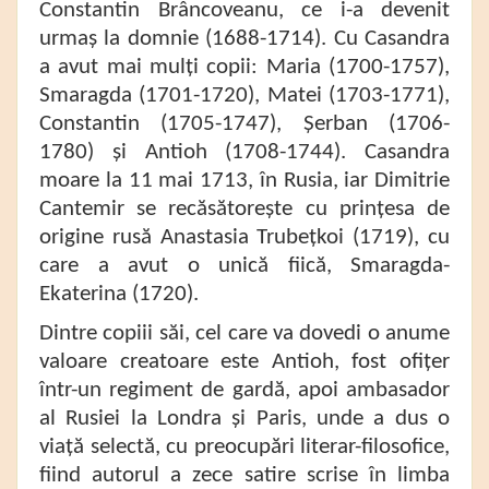
Constantin Brâncoveanu, ce i-a devenit
urmaș la domnie (1688-1714). Cu Casandra
a avut mai mulți copii: Maria (1700-1757),
Smaragda (1701-1720), Matei (1703-1771),
Constantin (1705-1747), Șerban (1706-
1780) și Antioh (1708-1744). Casandra
moare la 11 mai 1713, în Rusia, iar Dimitrie
Cantemir se recăsătorește cu prințesa de
origine rusă Anastasia Trubețkoi (1719), cu
care a avut o unică fiică, Smaragda-
Ekaterina (1720).
Dintre copiii săi, cel care va dovedi o anume
valoare creatoare este Antioh, fost ofițer
într-un regiment de gardă, apoi ambasador
al Rusiei la Londra și Paris, unde a dus o
viață selectă, cu preocupări literar-filosofice,
fiind autorul a zece satire scrise în limba