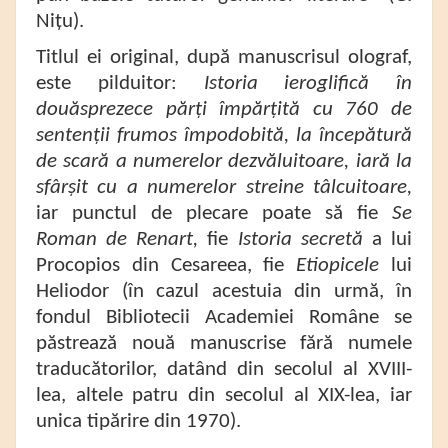
Nițu).
Titlul ei original, după manuscrisul olograf,
este pilduitor:
Istoria ieroglifică în
douăsprezece părți împărțită cu 760 de
sentenții frumos împodobită, la începătură
de scară a numerelor dezvăluitoare, iară la
sfârșit cu a numerelor streine tâlcuitoare,
iar punctul de plecare poate să fie
Se
Roman de Renart,
fie
Istoria secretă
a lui
Procopios din Cesareea, fie
Etiopicele
lui
Heliodor (în cazul acestuia din urmă, în
fondul Bibliotecii Academiei Române se
păstrează nouă manuscrise fără numele
traducătorilor, datând din secolul al XVIII-
lea, altele patru din secolul al XIX-lea, iar
unica tipărire din 1970).