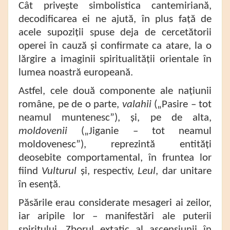
Cât privește simbolistica cantemiriană,
decodificarea ei ne ajută, în plus față de
acele supoziții spuse deja de cercetătorii
operei în cauză și confirmate ca atare, la o
lărgire a imaginii spiritualității orientale în
lumea noastră europeană.
Astfel, cele două componente ale națiunii
române, pe de o parte,
valahii
(„Pasire – tot
neamul muntenesc”), și, pe de alta,
moldovenii
(„Jiganie – tot neamul
moldovenesc”), reprezintă entități
deosebite comportamental, în fruntea lor
fiind
Vulturul
și, respectiv,
Leul
, dar unitare
în esență.
Păsările erau considerate mesageri ai zeilor,
iar aripile lor – manifestări ale puterii
spiritului. Zborul extatic al ascensiunii în