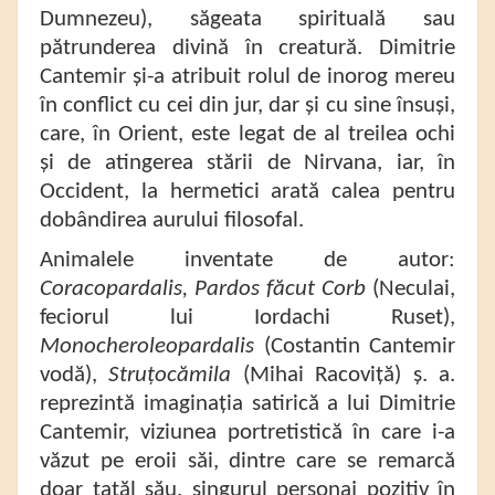
Dumnezeu), săgeata spirituală sau
pătrunderea divină în creatură. Dimitrie
Cantemir și-a atribuit rolul de inorog mereu
în conflict cu cei din jur, dar și cu sine însuși,
care, în Orient, este legat de al treilea ochi
și de atingerea stării de Nirvana, iar, în
Occident, la hermetici arată calea pentru
dobândirea aurului filosofal.
Animalele inventate de autor:
Coracopardalis, Pardos făcut Corb
(Neculai,
feciorul lui Iordachi Ruset),
Monocheroleopardalis
(Costantin Cantemir
vodă),
Struțocămila
(Mihai Racoviță) ș. a.
reprezintă imaginația satirică a lui Dimitrie
Cantemir, viziunea portretistică în care i-a
văzut pe eroii săi, dintre care se remarcă
doar tatăl său, singurul personaj pozitiv în