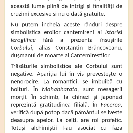
această lume plină de intrigi și finalități de
cruzimi excesive și nu o dată gratuite.
Nu putem încheia aceste rânduri despre
simbolistica eroilor cantemireni ai
Istoriei
ieroglifice
fără a prezenta însușirile
Corbului,
alias Constantin Brâncoveanu,
dușmanul de moarte al Cantemireștilor.
Trăsăturile simbolistice ale Corbului sunt
negative. Apariția lui în vis prevestește o
nenorocire. La romantici, se îmbuibă cu
hoituri. În
Mahabharata,
sunt mesagerii
morții. În schimb, la chinezi și japonezi
reprezintă gratitudinea filială. În
Facerea,
verifică după potop dacă pământul se ivește
deasupra apelor. La celți, are rol profetic.
Totuși alchimiștii l-au asociat cu faza