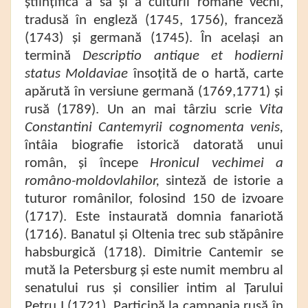
științifică a sa și a culturii române vechi,
tradusă în engleză (1745, 1756), franceză
(1743) și germană (1745). În același an
termină
Descriptio antique et hodierni
status Moldaviae
însoțită de o hartă, carte
apărută în versiune germană (1769,1771) și
rusă (1789). Un an mai târziu scrie
Vita
Constantini Cantemyrii cognomenta venis,
întâia biografie istorică datorată unui
român, și începe
Hronicul vechimei a
româno-moldovlahilor,
sinteză de istorie a
tuturor românilor, folosind 150 de izvoare
(1717). Este instaurată domnia fanariotă
(1716). Banatul și Oltenia trec sub stăpânire
habsburgică (1718). Dimitrie Cantemir se
mută la Petersburg și este numit membru al
senatului rus și consilier intim al Țarului
Petru I (1721). Participă la campania rusă în