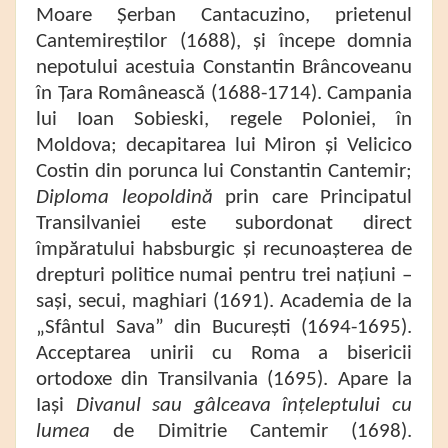
Moare Șerban Cantacuzino, prietenul
Cantemireștilor (1688), și începe domnia
nepotului acestuia Constantin Brâncoveanu
în Țara Românească (1688-1714). Campania
lui Ioan Sobieski, regele Poloniei, în
Moldova; decapitarea lui Miron și Velicico
Costin din porunca lui Constantin Cantemir;
Diploma leopoldină
prin care Principatul
Transilvaniei este subordonat direct
împăratului habsburgic și recunoașterea de
drepturi politice numai pentru trei națiuni –
sași, secui, maghiari (1691). Academia de la
„Sfântul Sava” din București (1694-1695).
Acceptarea unirii cu Roma a bisericii
ortodoxe din Transilvania (1695). Apare la
Iași
Divanul sau gâlceava înțeleptului cu
lumea
de Dimitrie Cantemir (1698).