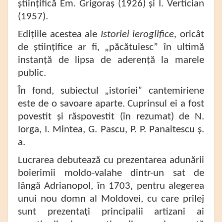
științifică Em. Grigoraș (1926) și I. Vertician
(1957).
Edițiile acestea ale
Istoriei ieroglifice
, oricât
de științifice ar fi, „păcătuiesc” în ultimă
instanță de lipsa de aderență la marele
public.
În fond, subiectul „istoriei” cantemiriene
este de o savoare aparte. Cuprinsul ei a fost
povestit și răspovestit (în rezumat) de N.
Iorga, I. Mintea, G. Pascu, P. P. Panaitescu ș.
a.
Lucrarea debutează cu prezentarea adunării
boierimii moldo-valahe dintr-un sat de
lângă Adrianopol, în 1703, pentru alegerea
unui nou domn al Moldovei, cu care prilej
sunt prezentați principalii artizani ai