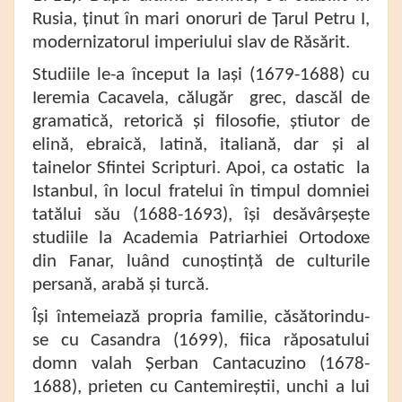
Rusia, ținut în mari onoruri de Țarul Petru I,
modernizatorul imperiului slav de Răsărit.
Studiile le-a început la Iași (1679-1688) cu
Ieremia Cacavela, călugăr grec, dascăl de
gramatică, retorică și filosofie, știutor de
elină, ebraică, latină, italiană, dar și al
tainelor Sfintei Scripturi. Apoi, ca ostatic la
Istanbul, în locul fratelui în timpul domniei
tatălui său (1688-1693), își desăvârșește
studiile la Academia Patriarhiei Ortodoxe
din Fanar, luând cunoștință de culturile
persană, arabă și turcă.
Își întemeiază propria familie, căsătorindu-
se cu Casandra (1699), fiica răposatului
domn valah Șerban Cantacuzino (1678-
1688), prieten cu Cantemireștii, unchi a lui