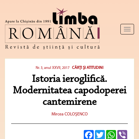
Toggl
naviga
CĂRŢI ŞI ATITUDINI
Nr. 3, anul XXVII, 2017
Istoria ieroglifică.
Modernitatea capodoperei
cantemirene
Mircea COLOŞENCO
Facebook
Twitter
WhatsApp
Viber