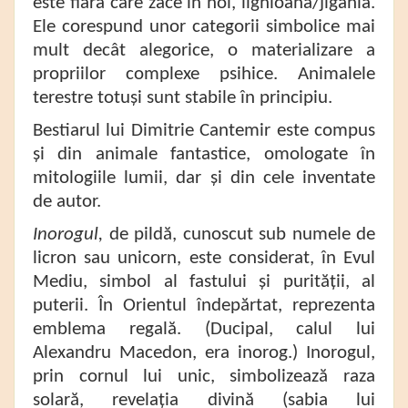
este fiara care zace în noi, lighioana/jigania.
Ele corespund unor categorii simbolice mai
mult decât alegorice, o materializare a
propriilor complexe psihice. Animalele
terestre totuși sunt stabile în principiu.
Bestiarul lui Dimitrie Cantemir este compus
și din animale fantastice, omologate în
mitologiile lumii, dar și din cele inventate
de autor.
Inorogul,
de pildă, cunoscut sub numele de
licron sau unicorn, este considerat, în Evul
Mediu, simbol al fastului și purității, al
puterii. În Orientul îndepărtat, reprezenta
emblema regală. (Ducipal, calul lui
Alexandru Macedon, era inorog.) Inorogul,
prin cornul lui unic, simbolizează raza
solară, revelația divină (sabia lui