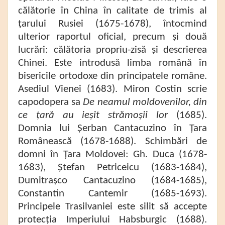
călătorie în China în calitate de trimis al
țarului Rusiei (1675-1678), întocmind
ulterior raportul oficial, precum și două
lucrări: călătoria propriu-zisă și descrierea
Chinei. Este introdusă limba română în
bisericile ortodoxe din principatele române.
Asediul Vienei (1683). Miron Costin scrie
capodopera sa
De neamul moldovenilor, din
ce țară au ieșit strămoșii lor
(1685).
Domnia lui Șerban Cantacuzino în Țara
Românească (1678-1688). Schimbări de
domni în Țara Moldovei: Gh. Duca (1678-
1683), Ștefan Petriceicu (1683-1684),
Dumitrașco Cantacuzino (1684-1685),
Constantin Cantemir (1685-1693).
Principele Trasilvaniei este silit să accepte
protecția Imperiului Habsburgic (1688).