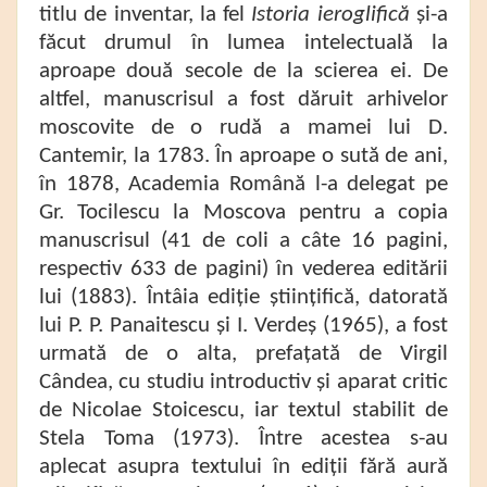
titlu de inventar, la fel
Istoria ieroglifică
și-a
făcut drumul în lumea intelectuală la
aproape două secole de la scierea ei. De
altfel, manuscrisul a fost dăruit arhivelor
moscovite de o rudă a mamei lui D.
Cantemir, la 1783. În aproape o sută de ani,
în 1878, Academia Română l-a delegat pe
Gr. Tocilescu la Moscova pentru a copia
manuscrisul (41 de coli a câte 16 pagini,
respectiv 633 de pagini) în vederea editării
lui (1883). Întâia ediție științifică, datorată
lui P. P. Panaitescu și I. Verdeș (1965), a fost
urmată de o alta, prefațată de Virgil
Cândea, cu studiu introductiv și aparat critic
de Nicolae Stoicescu, iar textul stabilit de
Stela Toma (1973). Între acestea s-au
aplecat asupra textului în ediții fără aură