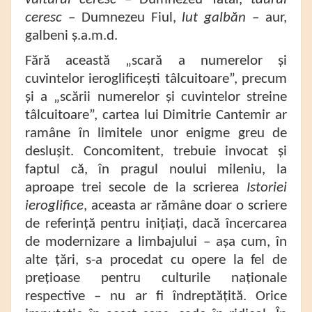
ceresc
– Dumnezeu Fiul,
lut galbăn
– aur,
galbeni ș.a.m.d.
Fără această „scară a numerelor și
cuvintelor ieroglificești tâlcuitoare”, precum
și a „scării numerelor și cuvintelor streine
tâlcuitoare”, cartea lui Dimitrie Cantemir ar
ramâne în limitele unor enigme greu de
deslușit. Concomitent, trebuie invocat și
faptul că, în pragul noului mileniu, la
aproape trei secole de la scrierea
Istoriei
ieroglifice
, aceasta ar rămâne doar o scriere
de referință pentru inițiați, dacă încercarea
de modernizare a limbajului – așa cum, în
alte țări, s-a procedat cu opere la fel de
prețioase pentru culturile naționale
respective – nu ar fi îndreptățită. Orice