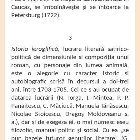
Caucaz, se îmbolnăvește și se întoarce la
Petersburg (1722).
3
Istoria ieroglifică,
lucrare literară satirico-
politică de dimensiunile și compoziția unui
roman, cu personaje din lumea animală,
este o alegorie cu caracter istoric și
autobiografic scrisă în decursul a doi-trei
ani, între 1703-1705. Cei ce s-au ocupat de
datarea lucrării (N. Iorga, I. Mintea, P. P.
Panaitescu, C. Măciucă, Manuela Tănăsescu,
Nicolae Stoicescu, Dragoș Moldoveanu ș.
a.), dar și de exegeza ei, o mai numesc eseu
filozofic, manual politic și social. Cu ea „se
pun bazele tuturor genurilor literare” (G.