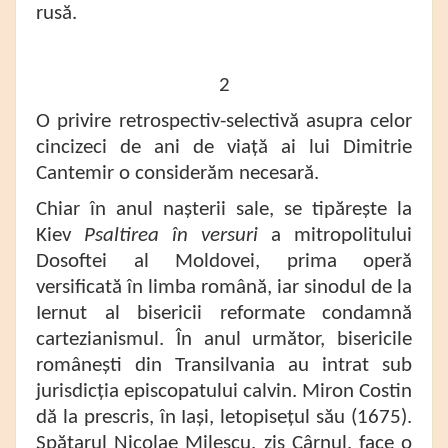
rusă.
2
O privire retrospectiv-selectivă asupra celor
cincizeci de ani de viață ai lui Dimitrie
Cantemir o considerăm necesară.
Chiar în anul nașterii sale, se tipărește la
Kiev
Psaltirea în versuri
a mitropolitului
Dosoftei al Moldovei, prima operă
versificată în limba română, iar sinodul de la
Iernut al bisericii reformate condamnă
cartezianismul. În anul următor, bisericile
românești din Transilvania au intrat sub
jurisdicția episcopatului calvin. Miron Costin
dă la prescris, în Iași, letopisețul său (1675).
Spătarul Nicolae Milescu, zis Cârnul, face o