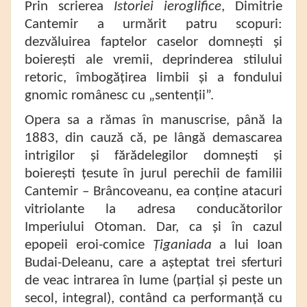
Prin scrierea
Istoriei ieroglifice
, Dimitrie
Cantemir a urmărit patru scopuri:
dezvăluirea faptelor caselor domnești și
boierești ale vremii, deprinderea stilului
retoric, îmbogățirea limbii și a fondului
gnomic românesc cu „sentenții”.
Opera sa a rămas în manuscrise, până la
1883, din cauză că, pe lângă demascarea
intrigilor și fărădelegilor domnești și
boierești țesute în jurul perechii de familii
Cantemir – Brâncoveanu, ea conține atacuri
vitriolante la adresa conducătorilor
Imperiului Otoman. Dar, ca și în cazul
epopeii eroi-comice
Țiganiada
a lui Ioan
Budai-Deleanu, care a așteptat trei sferturi
de veac intrarea în lume (parțial și peste un
secol, integral), contând ca performanță cu