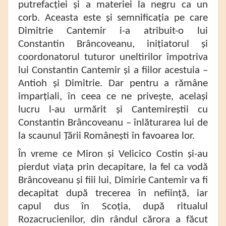
putrefacției și a materiei la negru ca un
corb. Aceasta este și semnificația pe care
Dimitrie Cantemir i-a atribuit-o lui
Constantin Brâncoveanu, inițiatorul și
coordonatorul tuturor uneltirilor împotriva
lui Constantin Cantemir și a fiilor acestuia –
Antioh și Dimitrie. Dar pentru a rămâne
imparțiali, în ceea ce ne privește, același
lucru l-au urmărit și Cantemireștii cu
Constantin Brâncoveanu – înlăturarea lui de
la scaunul Țării Românești în favoarea lor.
În vreme ce Miron și Velicico Costin și-au
pierdut viața prin decapitare, la fel ca vodă
Brâncoveanu și fiii lui, Dimirie Cantemir va fi
decapitat după trecerea în neființă, iar
capul dus în Scoția, după ritualul
Rozacrucienilor, din rândul cărora a făcut