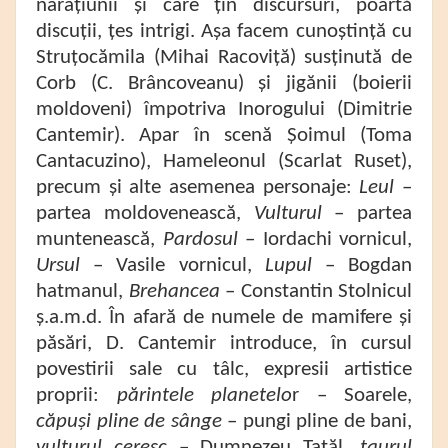
narațiunii și care țin discursuri, poartă
discuții, țes intrigi. Așa facem cunoștință cu
Struțocămila (Mihai Racoviță) susținută de
Corb (C. Brâncoveanu) și jigănii (boierii
moldoveni) împotriva Inorogului (Dimitrie
Cantemir). Apar în scenă Șoimul (Toma
Cantacuzino), Hameleonul (Scarlat Ruset),
precum și alte asemenea personaje:
Leul
–
partea moldovenească,
Vulturul
– partea
muntenească,
Pardosul
– Iordachi vornicul,
Ursul
– Vasile vornicul,
Lupul
– Bogdan
hatmanul,
Brehancea
– Constantin Stolnicul
ș.a.m.d. În afară de numele de mamifere și
păsări, D. Cantemir introduce, în cursul
povestirii sale cu tâlc, expresii artistice
proprii:
părintele planetelo
r – Soarele,
căpuși pline de sânge
– pungi pline de bani,
vulturul ceresc
– Dumnezeu Tatăl,
taurul