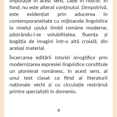
imputație în acest sens, cade în ridicol. În
fond, nu este alterat conținutul. Dimpotrivă,
este evidențiat prin aducerea în
contemporaneitate cu mijloacele lingvistice
la nivelul uzului limbii române moderne,
păstrându-i-se volubilitatea, fluența și
bogăția de imagini într-o altă croială, din
același material.
Încercarea editării
Istoriei ieroglifice
prin
modernizarea expresiei lingvistice constituie
un pionierat românesc, în acest sens, al
unui text clasat ca fiind al literaturii
naționale vechi și cu circulație restrânsă
printre specialiștii în domeniu.
4