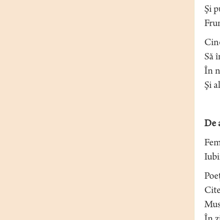
Şi 
Frun
Cin
Să î
În n
Şi a
De 
Feme
Iubi
Poeţ
Cite
Musa
În z