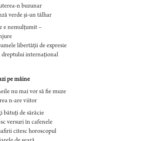
puterea-n buzunar
ză verde şi-un tâlhar
e e nemulţumit –
njure
umele libertăţii de expresie
l dreptului internaţional
azi pe mâine
ile nu mai vor să fie muze
rea n-are viitor
i bătuţi de sărăcie
sc versuri în cafenele
firii citesc horoscopul
iarele de seară