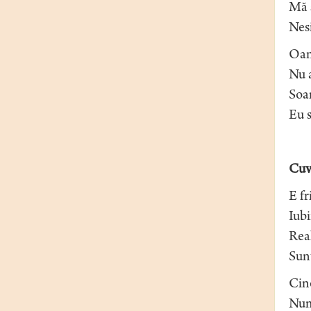
Mă s
Nes
Oam
Nu a
Soar
Eu s
Cuv
E fr
Iubi
Real
Sunt
Cine
Nume