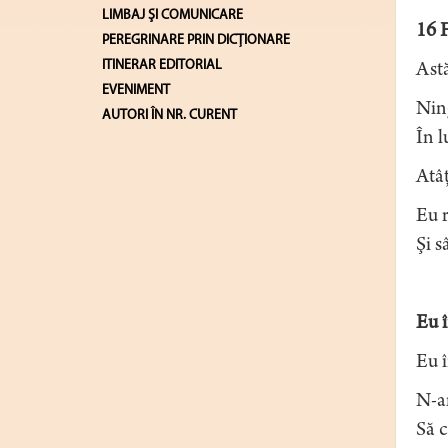
LIMBAJ ŞI COMUNICARE
16 
PEREGRINARE PRIN DICȚIONARE
ITINERAR EDITORIAL
Astă
EVENIMENT
Nin
AUTORI ÎN NR. CURENT
În l
Atâţ
Eu r
Şi s
Eu î
Eu 
N-a
Să c