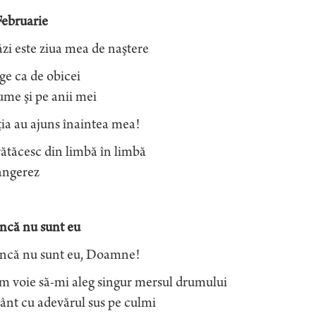
Februarie
zi este ziua mea de naştere
ge ca de obicei
ume şi pe anii mei
ia au ajuns înaintea mea!
ătăcesc din limbă în limbă
ângerez
ncă nu sunt eu
încă nu sunt eu, Doamne!
m voie să-mi aleg singur mersul drumului
ânt cu adevărul sus pe culmi