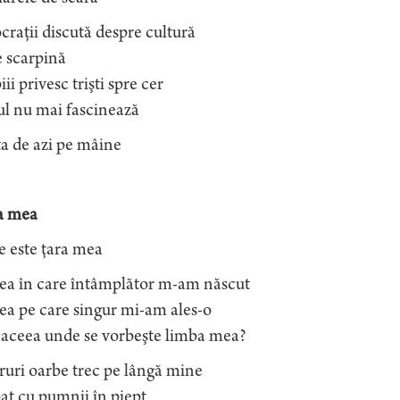
craţii discută despre cultură
e scarpină
ii privesc trişti spre cer
ul nu mai fascinează
a de azi pe mâine
a mea
e este ţara mea
ea în care întâmplător m-am născut
ea pe care singur mi-am ales-o
 aceea unde se vorbeşte limba mea?
uri oarbe trec pe lângă mine
at cu pumnii în piept