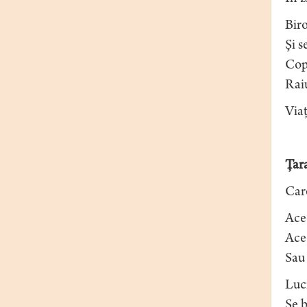
Biro
Şi s
Copi
Rai
Viaţ
Ţar
Car
Ace
Ace
Sau
Lucr
Se b