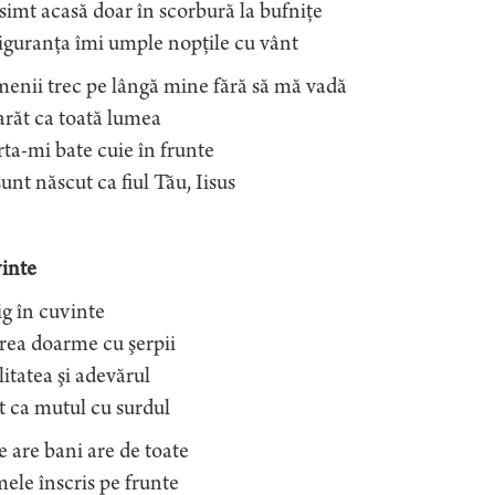
imt acasă doar în scorbură la bufniţe
iguranţa îmi umple nopţile cu vânt
enii trec pe lângă mine fără să mă vadă
răt ca toată lumea
ta-mi bate cuie în frunte
unt născut ca fiul Tău, Iisus
inte
ig în cuvinte
rea doarme cu şerpii
itatea şi adevărul
 ca mutul cu surdul
 are bani are de toate
le înscris pe frunte