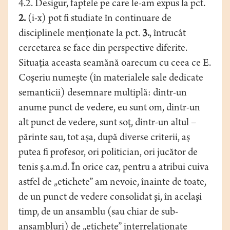
4.2. Desigur, faptele pe care le-am expus la pct.
2.
(i-x) pot fi studiate în continuare de
disciplinele menţionate la pct.
3.
, întrucât
cercetarea se face din perspective diferite.
Situaţia aceasta seamănă oarecum cu ceea ce E.
Coşeriu numeşte (în materialele sale dedicate
semanticii) desemnare multiplă: dintr-un
anume punct de vedere, eu sunt om, dintr-un
alt punct de vedere, sunt soţ, dintr-un altul –
părinte sau, tot aşa, după diverse criterii, aş
putea fi profesor, ori politician, ori jucător de
tenis ş.a.m.d. În orice caz, pentru a atribui cuiva
astfel de „etichete” am nevoie, înainte de toate,
de un punct de vedere consolidat şi, în acelaşi
timp, de un ansamblu (sau chiar de sub-
ansambluri) de „etichete” interrelaţionate