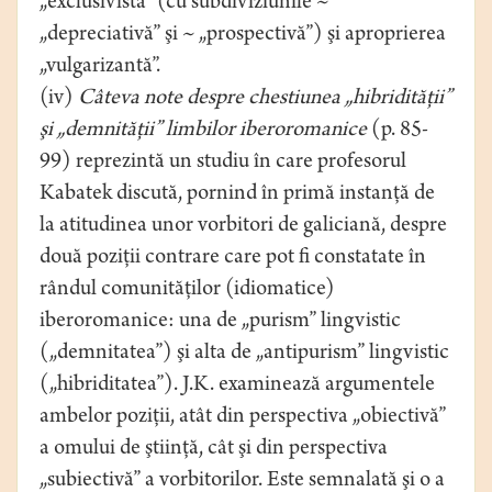
„exclusivistă” (cu subdiviziunile ~
„depreciativă” şi ~ „prospectivă”) şi aproprierea
„vulgarizantă”.
(iv)
Câteva note despre chestiunea „hibridităţii”
şi „demnităţii” limbilor iberoromanice
(p. 85-
99) reprezintă un studiu în care profesorul
Kabatek discută, pornind în primă instanţă de
la atitudinea unor vorbitori de galiciană, despre
două poziţii contrare care pot fi constatate în
rândul comunităţilor (idiomatice)
iberoromanice: una de „purism” lingvistic
(„demnitatea”) şi alta de „antipurism” lingvistic
(„hibriditatea”). J.K. examinează argumentele
ambelor poziţii, atât din perspectiva „obiectivă”
a omului de ştiinţă, cât şi din perspectiva
„subiectivă” a vorbitorilor. Este semnalată şi o a