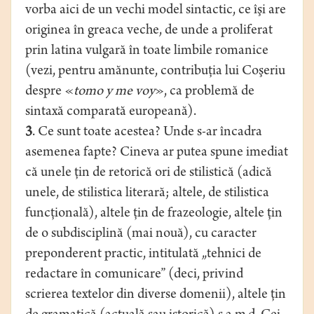
vorba aici de un vechi model sintactic, ce îşi are
originea în greaca veche, de unde a proliferat
prin latina vulgară în toate limbile romanice
(vezi, pentru amănunte, contribuţia lui Coşeriu
despre «
tomo y me voy
», ca problemă de
sintaxă comparată europeană).
3
. Ce sunt toate acestea? Unde s-ar încadra
asemenea fapte? Cineva ar putea spune imediat
că unele ţin de retorică ori de stilistică (adică
unele, de stilistica literară; altele, de stilistica
funcţională), altele ţin de frazeologie, altele ţin
de o subdisciplină (mai nouă), cu caracter
preponderent practic, intitulată „tehnici de
redactare în comunicare” (deci, privind
scrierea textelor din diverse domenii), altele ţin