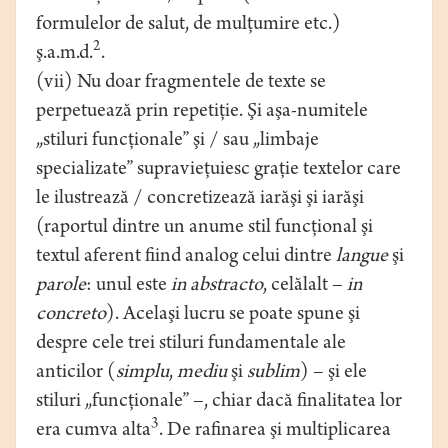
formulelor de salut, de mulţumire etc.)
2
ş.a.m.d.
.
(vii) Nu doar fragmentele de texte se
perpetuează prin repetiţie. Şi aşa-numitele
„stiluri funcţionale” şi / sau „limbaje
specializate” supravieţuiesc graţie textelor care
le ilustrează / concretizează iarăşi şi iarăşi
(raportul dintre un anume stil funcţional şi
textul aferent fiind analog celui dintre
langue
şi
parole
: unul este
in abstracto
, celălalt –
in
concreto
). Acelaşi lucru se poate spune şi
despre cele trei stiluri fundamentale ale
anticilor (
simplu
,
mediu
şi
sublim
) – şi ele
stiluri „funcţionale” –, chiar dacă finalitatea lor
3
era cumva alta
. De rafinarea şi multiplicarea