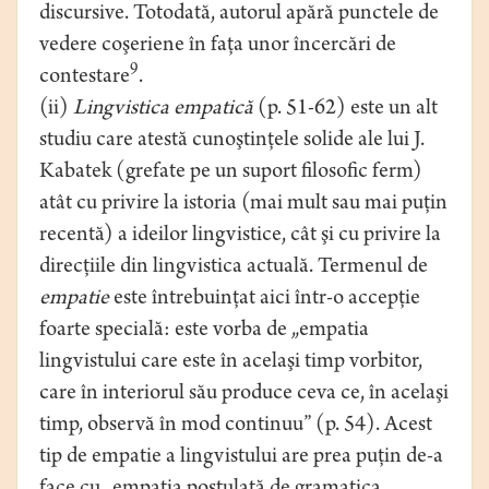
discursive. Totodată, autorul apără punctele de
vedere coşeriene în faţa unor încercări de
9
contestare
.
(ii)
Lingvistica empatică
(p. 51-62) este un alt
studiu care atestă cunoştinţele solide ale lui J.
Kabatek (grefate pe un suport filosofic ferm)
atât cu privire la istoria (mai mult sau mai puţin
recentă) a ideilor lingvistice, cât şi cu privire la
direcţiile din lingvistica actuală. Termenul de
empatie
este întrebuinţat aici într-o accepţie
foarte specială: este vorba de „empatia
lingvistului care este în acelaşi timp vorbitor,
care în interiorul său produce ceva ce, în acelaşi
timp, observă în mod continuu” (p. 54). Acest
tip de empatie a lingvistului are prea puţin de-a