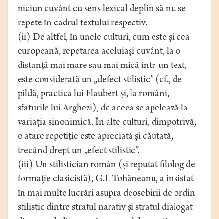
niciun cuvânt cu sens lexical deplin să nu se
repete în cadrul textului respectiv.
(ii) De altfel, în unele culturi, cum este şi cea
europeană, repetarea aceluiaşi cuvânt, la o
distanţă mai mare sau mai mică într-un text,
este considerată un „defect stilistic” (cf., de
pildă, practica lui Flaubert şi, la români,
sfaturile lui Arghezi), de aceea se apelează la
variaţia sinonimică. În alte culturi, dimpotrivă,
o atare repetiţie este apreciată şi căutată,
trecând drept un „efect stilistic”.
(iii) Un stilistician român (şi reputat filolog de
formaţie clasicistă), G.I. Tohăneanu, a insistat
în mai multe lucrări asupra deosebirii de ordin
stilistic dintre stratul narativ şi stratul dialogat