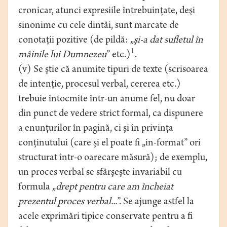
cronicar, atunci expresiile întrebuinţate, deşi
sinonime cu cele dintâi, sunt marcate de
conotaţii pozitive (de pildă: „
şi-a dat sufletul în
1
mâinile lui Dumnezeu
” etc.)
.
(v) Se ştie că anumite tipuri de texte (scrisoarea
de intenţie, procesul verbal, cererea etc.)
trebuie întocmite într-un anume fel, nu doar
din punct de vedere strict formal, ca dispunere
a enunţurilor în pagină, ci şi în privinţa
conţinutului (care şi el poate fi „in-format” ori
structurat într-o oarecare măsură); de exemplu,
un proces verbal se sfârşeşte invariabil cu
formula „
drept pentru care am încheiat
prezentul proces verbal...
”. Se ajunge astfel la
acele exprimări tipice conservate pentru a fi