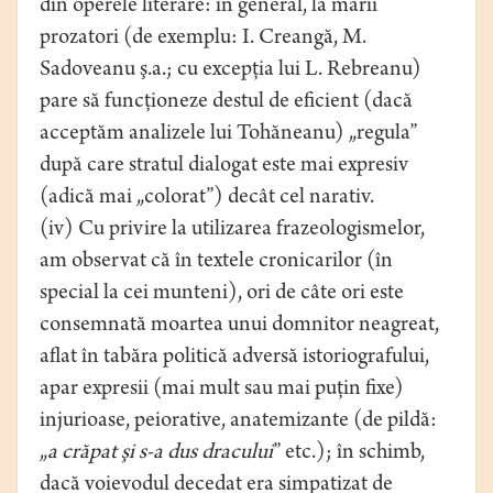
din operele literare: în general, la marii
prozatori (de exemplu: I. Creangă, M.
Sadoveanu ş.a.; cu excepţia lui L. Rebreanu)
pare să funcţioneze destul de eficient (dacă
acceptăm analizele lui Tohăneanu) „regula”
după care stratul dialogat este mai expresiv
(adică mai „colorat”) decât cel narativ.
(iv) Cu privire la utilizarea frazeologismelor,
am observat că în textele cronicarilor (în
special la cei munteni), ori de câte ori este
consemnată moartea unui domnitor neagreat,
aflat în tabăra politică adversă istoriografului,
apar expresii (mai mult sau mai puţin fixe)
injurioase, peiorative, anatemizante (de pildă:
„
a crăpat şi s-a dus dracului
” etc.); în schimb,
dacă voievodul decedat era simpatizat de