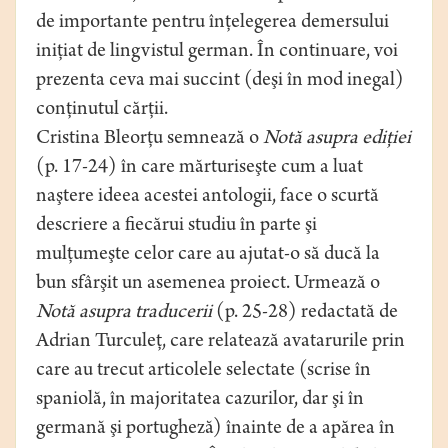
de importante pentru înţelegerea demersului
iniţiat de lingvistul german. În continuare, voi
prezenta ceva mai succint (deşi în mod inegal)
conţinutul cărţii.
Cristina Bleorţu semnează o
Notă asupra ediţiei
(p. 17-24) în care mărturiseşte cum a luat
naştere ideea acestei antologii, face o scurtă
descriere a fiecărui studiu în parte şi
mulţumeşte celor care au ajutat-o să ducă la
bun sfârşit un asemenea proiect. Urmează o
Notă asupra traducerii
(p. 25-28) redactată de
Adrian Turculeţ, care relatează avatarurile prin
care au trecut articolele selectate (scrise în
spaniolă, în majoritatea cazurilor, dar şi în
germană şi portugheză) înainte de a apărea în