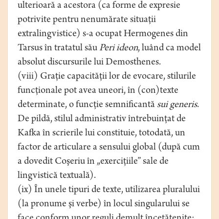
ulterioară a acestora (ca forme de expresie
potrivite pentru nenumărate situaţii
extralingvistice) s-a ocupat Hermogenes din
Tarsus în tratatul său
Peri ideon
, luând ca model
absolut discursurile lui Demosthenes.
(viii) Graţie capacităţii lor de evocare, stilurile
funcţionale pot avea uneori, în (con)texte
determinate, o funcţie semnificantă
sui generis
.
De pildă, stilul administrativ întrebuinţat de
Kafka în scrierile lui constituie, totodată, un
factor de articulare a sensului global (după cum
a dovedit Coşeriu în „exerciţiile” sale de
lingvistică textuală).
(ix) În unele tipuri de texte, utilizarea pluralului
(la pronume şi verbe) în locul singularului se
face conform unor reguli demult încetăţenite: