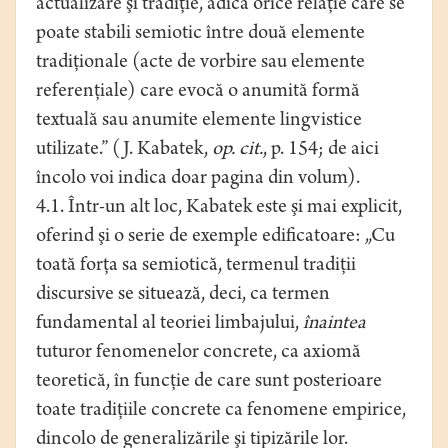
actualizare şi tradiţie, adică orice relaţie care se
poate stabili semiotic între două elemente
tradiţionale (acte de vorbire sau elemente
referenţiale) care evocă o anumită formă
textuală sau anumite elemente lingvistice
utilizate.” (J. Kabatek,
op. cit.
, p. 154; de aici
încolo voi indica doar pagina din volum).
4.1. Într-un alt loc, Kabatek este şi mai explicit,
oferind şi o serie de exemple edificatoare: „Cu
toată forţa sa semiotică, termenul tradiţii
discursive se situează, deci, ca termen
fundamental al teoriei limbajului,
înaintea
tuturor fenomenelor concrete, ca axiomă
teoretică, în funcţie de care sunt posterioare
toate tradiţiile concrete ca fenomene empirice,
dincolo de generalizările şi tipizările lor.