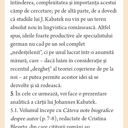
întinderea, complexitatea şi importanţa acestui
câmp de cercetare; pe de altă parte, de a dovedi
că studiile lui J. Kabatek nu vin pe un teren
absolut nou în lingvistica românească. Altfel
spus, ideile foarte productive ale specialistului
german nu cad pe un sol complet
„nedesţelenit”, ci pe unul lucrat într-o anumită
măsură, care – dacă luăm în consideraţie şi
recentul „dezgheţ” al teoriei coşeriene de pe la
noi – ar putea permite acestor idei să se
dezvolte şi să rodească.
5
. În cele ce urmează, voi face o prezentare
analitică a cărţii lui Johannes Kabatek.
5.1. Volumul începe cu
Câteva note biografice
despre autor
(p. 7-8), redactate de Cristina
Bleorţu, din care cititorii români au