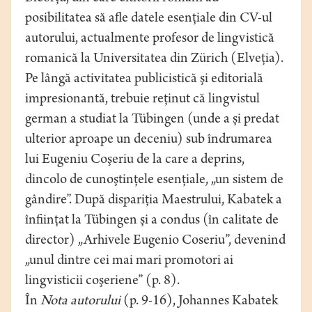
posibilitatea să afle datele esenţiale din CV-ul
autorului, actualmente profesor de lingvistică
romanică la Universitatea din Zürich (Elveţia).
Pe lângă activitatea publicistică şi editorială
impresionantă, trebuie reţinut că lingvistul
german a studiat la Tübingen (unde a şi predat
ulterior aproape un deceniu) sub îndrumarea
lui Eugeniu Coşeriu de la care a deprins,
dincolo de cunoştinţele esenţiale, „un sistem de
gândire”. După dispariţia Maestrului, Kabatek a
înfiinţat la Tübingen şi a condus (în calitate de
director) „Arhivele Eugenio Coseriu”, devenind
„unul dintre cei mai mari promotori ai
lingvisticii coşeriene” (p. 8).
În
Nota
autorului
(p. 9-16), Johannes Kabatek