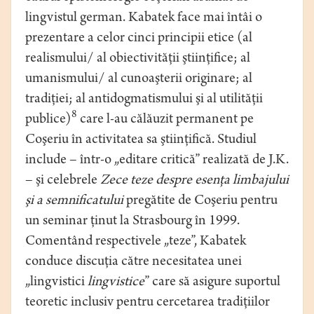
lingvistul german. Kabatek face mai întâi o
prezentare a celor cinci principii etice (al
realismului/ al obiectivităţii ştiinţifice; al
umanismului/ al cunoaşterii originare; al
tradiţiei; al antidogmatismului şi al utilităţii
8
publice)
care l-au călăuzit permanent pe
Coşeriu în activitatea sa ştiinţifică. Studiul
include – într-o „editare critică” realizată de J.K.
– şi celebrele
Zece teze despre esenţa limbajului
şi a semnificatului
pregătite de Coşeriu pentru
un seminar ţinut la Strasbourg în 1999.
Comentând respectivele „teze”, Kabatek
conduce discuţia către necesitatea unei
„lingvistici
lingvistice
” care să asigure suportul
teoretic inclusiv pentru cercetarea tradiţiilor