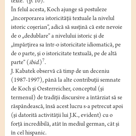
texte.” (p. 10).
În felul acesta, Koch ajunge să postuleze
„încorporarea istoricităţii textuale la nivelul
istoric coşerian”, adică să susţină că este nevoie
de o „dedublare” a nivelului istoric şi de
„împărţirea sa într-o istoricitate idiomatică, pe
de o parte, şi o istoricitate textuală, pe de altă
7
parte” (
ibid
.)
.
J. Kabatek observă că timp de un deceniu
(1987-1997), până la alte contribuţii semnate
de Koch şi Oesterreicher, conceptul (şi
termenul) de tradiţii discursive a întârziat să se
răspândească, însă acest lucru s-a petrecut apoi
(şi datorită activităţii lui J.K., evident) cu o
forţă incredibilă, atât în mediul german, cât şi
în cel hispanic.