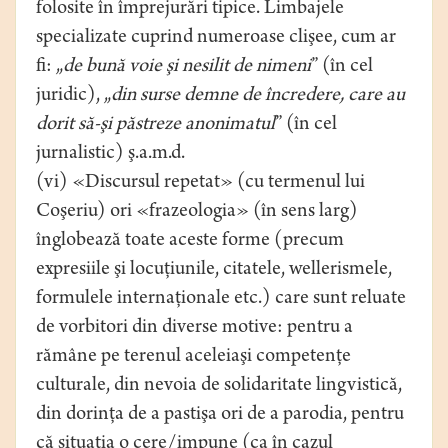
folosite în împrejurări tipice. Limbajele
specializate cuprind numeroase clişee, cum ar
fi: „
de bună voie şi nesilit de nimeni
” (în cel
juridic), „
din surse demne de încredere, care au
dorit să-şi păstreze anonimatul
” (în cel
jurnalistic) ş.a.m.d.
(vi) «Discursul repetat» (cu termenul lui
Coşeriu) ori «frazeologia» (în sens larg)
înglobează toate aceste forme (precum
expresiile şi locuţiunile, citatele, wellerismele,
formulele internaţionale etc.) care sunt reluate
de vorbitori din diverse motive: pentru a
rămâne pe terenul aceleiaşi competenţe
culturale, din nevoia de solidaritate lingvistică,
din dorinţa de a pastişa ori de a parodia, pentru
că situaţia o cere/impune (ca în cazul