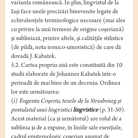
varianta românească. În plus, lingvistul de la
Iaşi face unele precizări binevenite legate de
echivalenţele terminologice necesare (mai ales
cu privire la unii termeni de origine coşeriană)
şi subliniază, printre altele, şi calităţile stilistice
(de pildă, nota ironico-umoristică) de care dă
dovadă J. Kabatek.
5.2. Cartea propriu-zisă este constituită din 10
studii elaborate de Johannes Kabatek într-o
perioadă de mai bine de un deceniu. Ordinea
lor este următoarea:
(i)
Eugeniu Coşeriu, tezele de la Strasbourg şi
postulatul unei lingvistici
lingvistice
(p. 31-50).
Acest material (ca şi următorul) are rolul de a
sublinia şi de a expune, în liniile sale esenţiale,
cadrul epistemologic coşerian asumat de