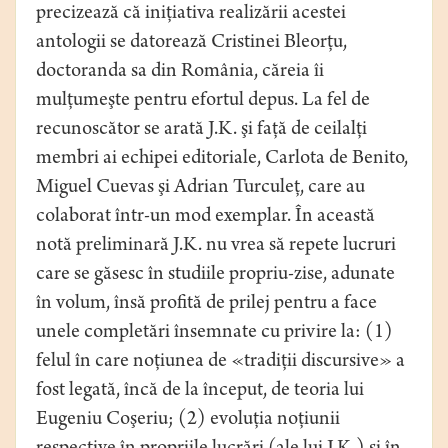
precizează că iniţiativa realizării acestei
antologii se datorează Cristinei Bleorţu,
doctoranda sa din România, căreia îi
mulţumeşte pentru efortul depus. La fel de
recunoscător se arată J.K. şi faţă de ceilalţi
membri ai echipei editoriale, Carlota de Benito,
Miguel Cuevas şi Adrian Turculeţ, care au
colaborat într-un mod exemplar. În această
notă preliminară J.K. nu vrea să repete lucruri
care se găsesc în studiile propriu-zise, adunate
în volum, însă profită de prilej pentru a face
unele completări însemnate cu privire la: (1)
felul în care noţiunea de «tradiţii discursive» a
fost legată, încă de la început, de teoria lui
Eugeniu Coşeriu; (2) evoluţia noţiunii