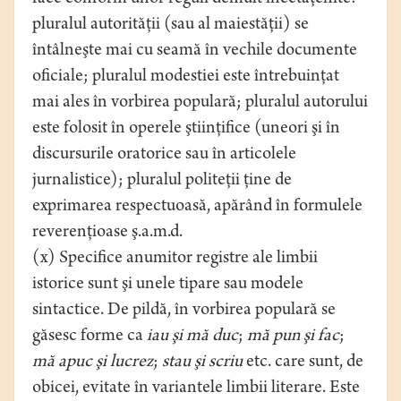
pluralul autorităţii (sau al maiestăţii) se
întâlneşte mai cu seamă în vechile documente
oficiale; pluralul modestiei este întrebuinţat
mai ales în vorbirea populară; pluralul autorului
este folosit în operele ştiinţifice (uneori şi în
discursurile oratorice sau în articolele
jurnalistice); pluralul politeţii ţine de
exprimarea respectuoasă, apărând în formulele
reverenţioase ş.a.m.d.
(x) Specifice anumitor registre ale limbii
istorice sunt şi unele tipare sau modele
sintactice. De pildă, în vorbirea populară se
găsesc forme ca
iau şi mă duc
;
mă pun şi fac
;
mă apuc şi
lucrez
;
stau şi scriu
etc. care sunt, de
obicei, evitate în variantele limbii literare. Este