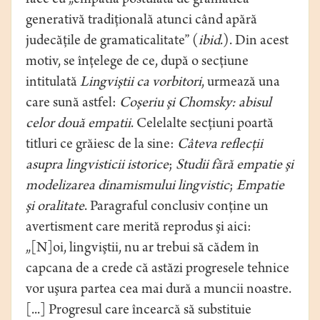
face cu „empatia postulată de gramatica
generativă tradiţională atunci când apără
judecăţile de gramaticalitate” (
ibid
.). Din acest
motiv, se înţelege de ce, după o secţiune
intitulată
Lingviştii ca vorbitori
, urmează una
care sună astfel:
Coşeriu şi Chomsky: abisul
celor două empatii
. Celelalte secţiuni poartă
titluri ce grăiesc de la sine:
Câteva reflecţii
asupra lingvisticii istorice
;
Studii fără empatie şi
modelizarea dinamismului lingvistic
;
Empatie
şi oralitate
. Paragraful conclusiv conţine un
avertisment care merită reprodus şi aici:
„[N]oi, lingviştii, nu ar trebui să cădem în
capcana de a crede că astăzi progresele tehnice
vor uşura partea cea mai dură a muncii noastre.
[...] Progresul care încearcă să substituie