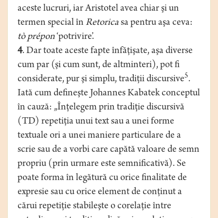
aceste lucruri, iar Aristotel avea chiar şi un
termen special în
Retorica
sa pentru aşa ceva:
tò prépon
‘potrivire’.
4
. Dar toate aceste fapte înfăţişate, aşa diverse
cum par (şi cum sunt, de altminteri), pot fi
5
considerate, pur şi simplu, tradiţii discursive
.
Iată cum defineşte Johannes Kabatek conceptul
în cauză: „Înţelegem prin tradiţie discursivă
(TD) repetiţia unui text sau a unei forme
textuale ori a unei maniere particulare de a
scrie sau de a vorbi care capătă valoare de semn
propriu (prin urmare este semnificativă). Se
poate forma în legătură cu orice finalitate de
expresie sau cu orice element de conţinut a
cărui repetiţie stabileşte o corelaţie între