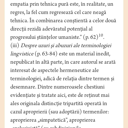
empatia prin tehnica pură este, în realitate, un
regres, la fel cum regresează cel care neagă
tehnica. În combinarea conştientă a celor două
direcţii rezidă adevăratul potenţial al
10
progresului ştiinţelor umaniste.” (p. 62)
.
(iii)
Despre uzuri şi abuzuri ale terminologiei
lingvistice
(p. 63-84) este un material inedit,
nepublicat în altă parte, în care autorul se arată
interesat de aspectele hermeneutice ale
terminologiei, adică de relaţia dintre termen şi
desemnare. Dintre numeroasele chestiuni
evidenţiate şi tratate aici, este de reţinut mai
ales originala distincţie tripartită operată în
cazul aproprierii (sau adoptării) termenilor:
aproprierea „simpatetică”, aproprierea