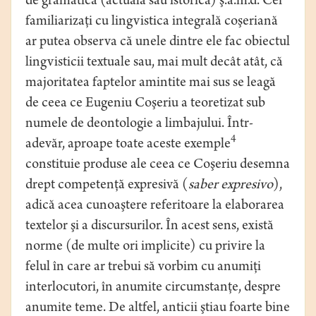
de gramatică (actuală sau istorică) ş.a.m.d. Cei
familiarizaţi cu lingvistica integrală coşeriană
ar putea observa că unele dintre ele fac obiectul
lingvisticii textuale sau, mai mult decât atât, că
majoritatea faptelor amintite mai sus se leagă
de ceea ce Eugeniu Coşeriu a teoretizat sub
numele de deontologie a limbajului. Într-
4
adevăr, aproape toate aceste exemple
constituie produse ale ceea ce Coşeriu desemna
drept competenţă expresivă (
saber expresivo
),
adică acea cunoaştere referitoare la elaborarea
textelor şi a discursurilor. În acest sens, există
norme (de multe ori implicite) cu privire la
felul în care ar trebui să vorbim cu anumiţi
interlocutori, în anumite circumstanţe, despre
anumite teme. De altfel, anticii ştiau foarte bine