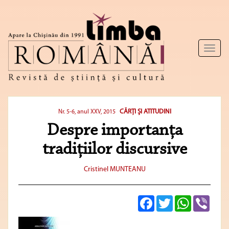
Toggl
naviga
CĂRŢI ŞI ATITUDINI
Nr. 5-6, anul XXV, 2015
Despre importanţa
tradiţiilor discursive
Cristinel MUNTEANU
Facebook
Twitter
WhatsApp
Viber