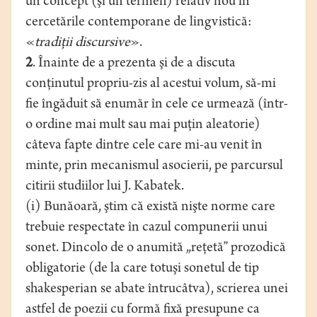
un concept (şi un termen) relativ nou în
cercetările contemporane de lingvistică:
«
tradiţii discursive
».
2
. Înainte de a prezenta şi de a discuta
conţinutul propriu-zis al acestui volum, să-mi
fie îngăduit să enumăr în cele ce urmează (într-
o ordine mai mult sau mai puţin aleatorie)
câteva fapte dintre cele care mi-au venit în
minte, prin mecanismul asocierii, pe parcursul
citirii studiilor lui J. Kabatek.
(i) Bunăoară, ştim că există nişte norme care
trebuie respectate în cazul compunerii unui
sonet. Dincolo de o anumită „reţetă” prozodică
obligatorie (de la care totuşi sonetul de tip
shakesperian se abate întrucâtva), scrierea unei
astfel de poezii cu formă fixă presupune ca