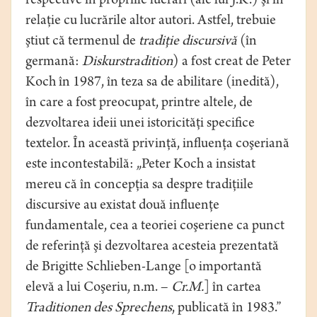
respective în propriile lucrări (ale lui J.K.) şi în
relaţie cu lucrările altor autori. Astfel, trebuie
ştiut că termenul de
tradiţie discursivă
(în
germană:
Diskurstradition
) a fost creat de Peter
Koch în 1987, în teza sa de abilitare (inedită),
în care a fost preocupat, printre altele, de
dezvoltarea ideii unei istoricităţi specifice
textelor. În această privinţă, influenţa coşeriană
este incontestabilă: „Peter Koch a insistat
mereu că în concepţia sa despre tradiţiile
discursive au existat două influenţe
fundamentale, cea a teoriei coşeriene ca punct
de referinţă şi dezvoltarea acesteia prezentată
de Brigitte Schlieben-Lange [o importantă
elevă a lui Coşeriu, n.m. –
Cr.M.
] în cartea
Traditionen des Sprechens
, publicată în 1983.”