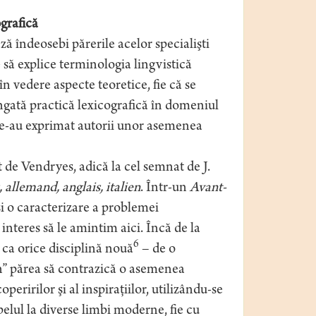
grafică
ză îndeosebi părerile acelor specialişti
 să explice terminologia lingvistică
 în vedere aspecte teoretice, fie că se
ngată practică lexicografică în domeniul
 le-au exprimat autorii unor asemenea
 de Vendryes, adică la cel semnat de J.
 allemand, anglais, italien
. Într-un
Avant-
şi o caracterizare a problemei
interes să le amintim aici. Încă de la
6
 ca orice disciplină nouă
– de o
en” părea să contrazică o asemenea
eririlor şi al inspiraţiilor, utilizându-se
elul la diverse limbi moderne, fie cu