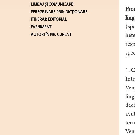
LIMBAJ ŞI COMUNICARE
From
PEREGRINARE PRIN DICȚIONARE
ling
ITINERAR EDITORIAL
(spe
EVENIMENT
AUTORI ÎN NR. CURENT
hete
resp
spec
1.
Co
Înt
Vend
ling
decâ
avut
term
Vend