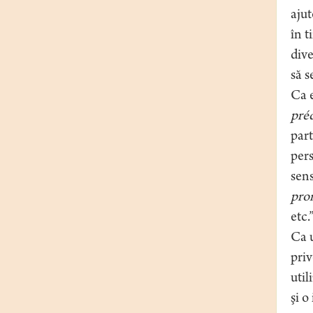
ajut
în t
dive
să s
Ca e
préd
par
pers
sens
pro
etc.
Ca u
priv
util
şi o