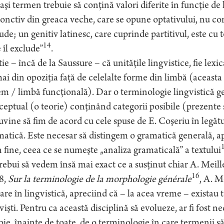
aşi termen trebuie să conţină valori diferite în funcţie de 
onctiv din greaca veche, care se opune optativului, nu cor
ude; un genitiv latinesc, care cuprinde partitivul, este cu 
14
 îl exclude”
.
tie – încă de la Saussure – că unităţile lingvistice, fie lexic
i din opoziţia faţă de celelalte forme din limbă (aceasta
em / limbă funcţională). Dar o terminologie lingvistică ge
eptual (o teorie) conţinând categorii posibile (prezente 
uvine să fim de acord cu cele spuse de E. Coşeriu în legătu
atică. Este necesar să distingem o gramatică generală, a
în fine, ceea ce se numeşte „analiza gramaticală” a textului
rebui să vedem însă mai exact ce a susţinut chiar A. Meille
16
8,
Sur la terminologie de la morphologie générale
, A. M
are în lingvistică, apreciind că – la acea vreme – existau t
vişti. Pentru ca această disciplină să evolueze, ar fi fost 
ie, înainte de toate, de o terminologie în care termenii s