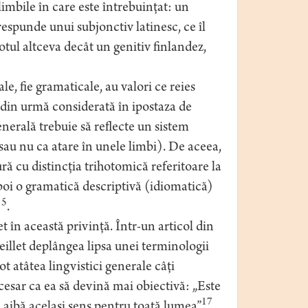
limbile în care este întrebuinţat: un
espunde unui subjonctiv latinesc, ce îl
totul altceva decât un genitiv finlandez,
ale, fie gramaticale, au valori ce reies
 din urmă considerată în ipostaza de
nerală trebuie să reflecte un sistem
sau nu ca atare în unele limbi). De aceea,
ră cu distincţia trihotomică referitoare la
poi o gramatică descriptivă (idiomatică)
15
.
t în această privinţă. Într-un articol din
eillet deplângea lipsa unei terminologii
ot atâtea lingvistici generale câţi
necesar ca ea să devină mai obiectivă: „Este
17
ă aibă acelaşi sens pentru toată lumea”
.