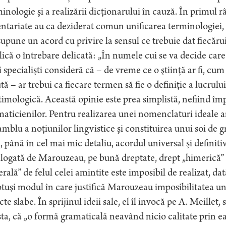
inologie şi a realizării dicţionarului în cauză. În primul r
ntariate au ca deziderat comun unificarea terminologiei
upune un acord cu privire la sensul ce trebuie dat fiecărui
ică o întrebare delicată: „În numele cui se va decide care
 specialişti consideră că – de vreme ce o ştiinţă ar fi, cu
tă – ar trebui ca fiecare termen să fie o definiţie a lucrulu
timologică. Această opinie este prea simplistă, nefiind împă
aticienilor. Pentru realizarea unei nomenclaturi ideale ar 
mblu a noţiunilor lingvistice şi constituirea unui soi de g
, până în cel mai mic detaliu, acordul universal şi definiti
logată de Marouzeau, pe bună dreptate, drept „himerică” 
rală” de felul celei amintite este imposibil de realizat, dat
otuşi modul în care justifică Marouzeau imposibilitatea une
te slabe. În sprijinul ideii sale, el îl invocă pe A. Meillet,
ta, că „o formă gramaticală neavând nicio calitate prin ea