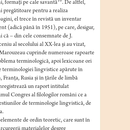
10
i, formaţi pe cale savantă
. De altfel,
i pregătitoare pentru a realiza
 pagini, el trece în revistă un inventar
nt (adică până în 1951), pe care, desigur,
i că – din cele consemnate de J.
iu al secolului al XX-lea şi au vizat,
e de Marouzeau cuprinde numeroase rapoarte
problema terminologică, apoi lexicoane ori
e terminologiei lingvistice apărute în
 Franţa, Rusia şi în ţările de limbă
nregistrează un raport intitulat
imul Congres al filologilor români ce a
estiunilor de terminologie lingvistică, de
a.
 elemente de ordin teoretic, care sunt în
arcurgerii materialelor despre