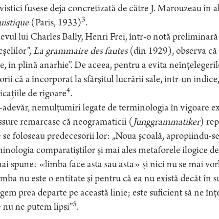
vistici fusese deja concretizată de către J. Marouzeau în a
3
uistique
(Paris, 1933)
.
levul lui Charles Bally, Henri Frei, într-o notă preliminară
eşelilor”,
La grammaire des fautes
(din 1929), observa că „
le, în plină anarhie”. De aceea, pentru a evita neînţelegeril
torii că a încorporat la sfârşitul lucrării sale, într-un indic
4
icaţiile de rigoare
.
-adevăr, nemulţumiri legate de terminologia în vigoare e
ssure remarcase că neogramaticii (
Junggrammatiker
) rep
 se foloseau predecesorii lor: „Noua şcoală, apropiindu-s
inologia comparatiştilor şi mai ales metaforele ilogice d
ai spune: «limba face asta sau asta» şi nici nu se mai vor
imba nu este o entitate şi pentru că ea nu există decât în su
em prea departe pe această linie; este suficient să ne înţ
5
 nu ne putem lipsi”
.