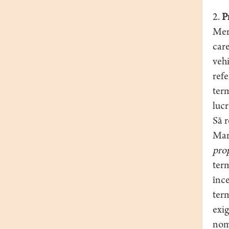
2.
Pr
Merg
care
vehi
refe
term
lucr
Să r
Mar
pro
term
înce
term
exig
nome