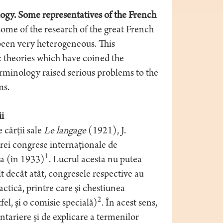
logy. Some representatives of the French
 some of the research of the great French
 been very heterogeneous. This
ic theories which have coined the
terminology raised serious problems to the
ms.
i
 cărţii sale
Le langage
(1921), J.
trei congrese internaţionale de
1
ma (în 1933)
. Lucrul acesta nu putea
lt decât atât, congresele respective au
tică, printre care şi chestiunea
2
fel, şi o comisie specială)
. În acest sens,
tariere şi de explicare a termenilor