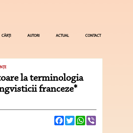
CĂRȚI
AUTORI
ACTUAL
CONTACT
ENŢE
toare la terminologia
ingvisticii franceze*
Facebook
Twitter
WhatsApp
Viber