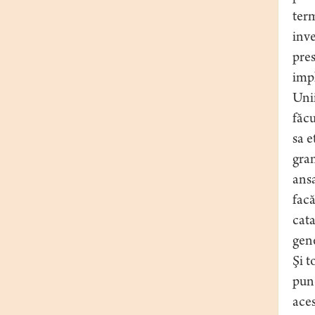
term
inve
pres
impl
Unii
făcu
sa e
gram
ansa
facă
cata
gene
Şi t
punc
aces