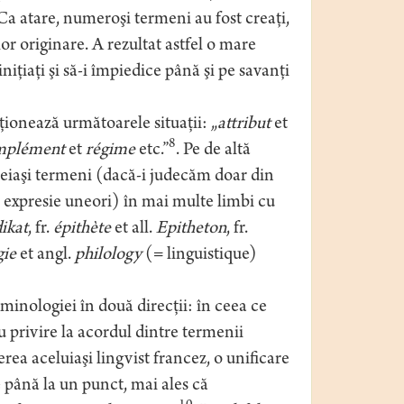
 Ca atare, numeroşi termeni au fost creaţi,
or originare. A rezultat astfel o mare
niţiaţi şi să-i împiedice până şi pe savanţi
onează următoarele situaţii: „
attribut
et
8
mplément
et
régime
etc.”
. Pe de altă
eiaşi termeni (dacă-i judecăm doar din
e expresie uneori) în mai multe limbi cu
ikat
, fr.
épithète
et all.
Epitheton
, fr.
gie
et angl.
philology
(= linguistique)
nologiei în două direcţii: în ceea ce
u privire la acordul dintre termenii
erea aceluiaşi lingvist francez, o unificare
le până la un punct, mai ales că