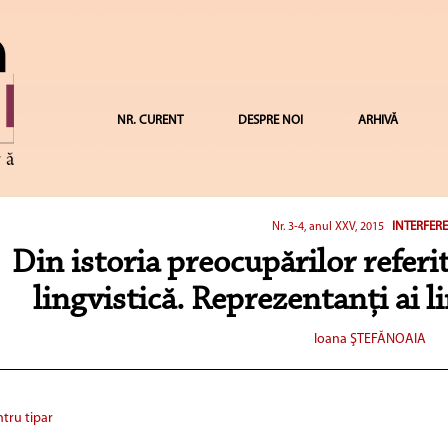
NR. CURENT
DESPRE NOI
ARHIVĂ
INTERFER
Nr. 3-4, anul XXV, 2015
Din istoria preocupărilor referi
lingvistică. Reprezentanţi ai l
Ioana ŞTEFĂNOAIA
tru tipar