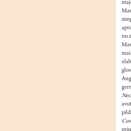
majo
Maro
simp
apro
nu e
Maro
mai 
elab
glos
Angl
germ
Nece
avut
pild
Cuv
prin