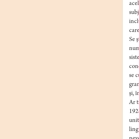
acel
subj
incl
care
Se ş
numa
sist
conc
se c
gram
şi, 
Ar t
192
unit
ling
nevo