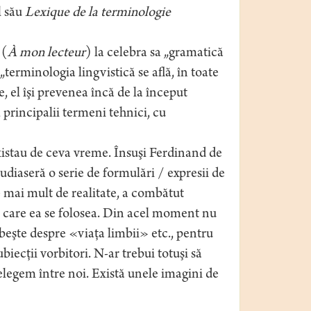
l său
Lexique de la terminologie
 (
À mon lecteur
) la celebra sa „gramatică
terminologia lingvistică se află, în toate
e, el îşi prevenea încă de la început
e, principalii termeni tehnici, cu
xistau de ceva vreme. Însuşi Ferdinand de
udiaseră o serie de formulări / expresii de
e mai mult de realitate, a combătut
e care ea se folosea. Din acel moment nu
beşte despre «viaţa limbii» etc., pentru
biecţii vorbitori. N-ar trebui totuşi să
elegem între noi. Există unele imagini de