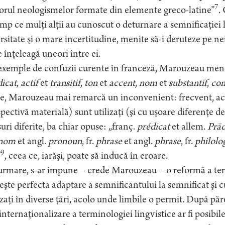
7
orul neologismelor formate din elemente greco-latine”
.
imp ce mulţi alţii au cunoscut o deturnare a semnificaţiei l
rsitate şi o mare incertitudine, menite să-i deruteze pe nei
e înţeleagă uneori între ei.
xemple de confuzii curente în franceză, Marouzeau menţi
icat
,
actif
et
transitif
,
ton
et
accent
,
nom
et
substantif
,
co
te, Marouzeau mai remarcă un inconvenient: frecvent, ac
pectivă materială) sunt utilizaţi (şi cu uşoare diferenţe d
uri diferite, ba chiar opuse: „franç.
prédicat
et allem.
Präd
nom
et angl.
pronoun
, fr.
phrase
et angl.
phrase
, fr.
philolo
9
”
, ceea ce, iarăşi, poate să inducă în eroare.
rmare, s-ar impune – crede Marouzeau – o reformă a termi
eşte perfecta adaptare a semnificantului la semnificat şi c
izaţi în diverse ţări, acolo unde limbile o permit. După păr
 internaţionalizare a terminologiei lingvistice ar fi posibi