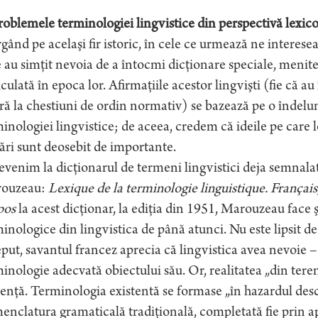
oblemele terminologiei lingvistice din perspectivă lexico
ând pe acelaşi fir istoric, în cele ce urmează ne interesea
 au simţit nevoia de a întocmi dicţionare speciale, menite
culată în epoca lor. Afirmaţiile acestor lingvişti (fie că au
ră la chestiuni de ordin normativ) se bazează pe o îndelu
inologiei lingvistice; de aceea, credem că ideile pe care
ări sunt deosebit de importante.
evenim la dicţionarul de termeni lingvistici deja semnalat
ouzeau:
Lexique de la terminologie linguistique. Français,
pos
la acest dicţionar, la ediţia din 1951, Marouzeau face 
inologice din lingvistica de până atunci. Nu este lipsit de 
put, savantul francez aprecia că lingvistica avea nevoie –
inologie adecvată obiectului său. Or, realitatea „din ter
enţă. Terminologia existentă se formase „în hazardul descop
nclatura gramaticală tradiţională, completată fie prin ap