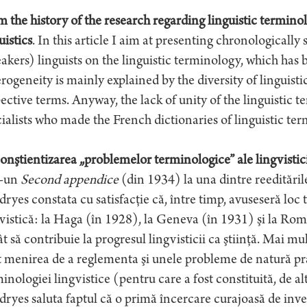
 the history of the research regarding linguistic termino
uistics
. In this article I aim at presenting chronologically
akers) linguists on the linguistic terminology, which has
rogeneity is mainly explained by the diversity of linguist
ective terms. Anyway, the lack of unity of the linguistic 
ialists who made the French dictionaries of linguistic ter
nştientizarea „problemelor terminologice” ale lingvistici
r-un
Second appendice
(din 1934) la una dintre reeditările
ryes constata cu satisfacţie că, între timp, avuseseră loc 
vistică: la Haga (în 1928), la Geneva (în 1931) şi la Ro
t să contribuie la progresul lingvisticii ca ştiinţă. Mai mu
 menirea de a reglementa şi unele probleme de natură prac
inologiei lingvistice (pentru care a fost constituită, de alt
ryes saluta faptul că o primă încercare curajoasă de inven