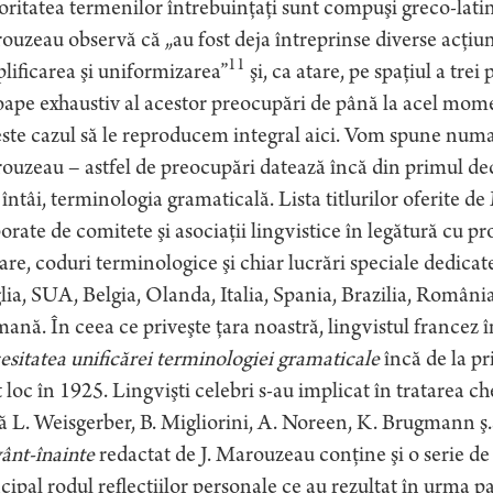
ritatea termenilor întrebuinţaţi sunt compuşi greco-latin
uzeau observă că „au fost deja întreprinse diverse acţiun
11
lificarea şi uniformizarea”
şi, ca atare, pe spaţiul a trei
ape exhaustiv al acestor preocupări de până la acel mome
ste cazul să le reproducem integral aici. Vom spune numa
uzeau – astfel de preocupări datează încă din primul decen
întâi, terminologia gramaticală. Lista titlurilor oferit
orate de comitete şi asociaţii lingvistice în legătură cu 
are, coduri terminologice şi chiar lucrări speciale dedicat
ia, SUA, Belgia, Olanda, Italia, Spania, Brazilia, România,
ană. În ceea ce priveşte ţara noastră, lingvistul francez î
sitatea unificărei terminologiei gramaticale
încă de la pr
 loc în 1925. Lingvişti celebri s-au implicat în tratarea ch
ă L. Weisgerber, B. Migliorini, A. Noreen, K. Brugmann ş.
ânt-înainte
redactat de J. Marouzeau conţine şi o serie de
cipal rodul reflecţiilor personale ce au rezultat în urma p