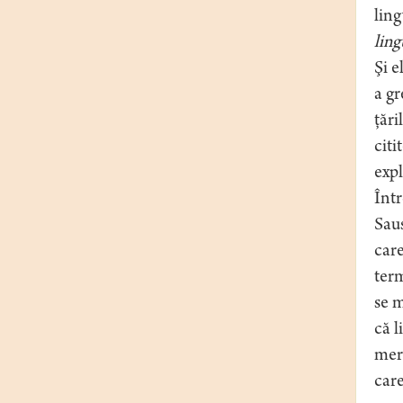
ling
ling
Şi e
a gr
ţări
citi
expl
Într
Sau
care
term
se m
că l
merg
care