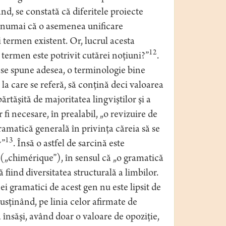
ând, se constată că diferitele proiecte
, numai că o asemenea unificare
 termen existent. Or, lucrul acesta
12
 termen este potrivit cutărei noţiuni?”
.
m se spune adesea, o terminologie bine
i la care se referă, să conţină deci valoarea
rtăşită de majoritatea lingviştilor şi a
fi necesare, în prealabil, „o revizuire de
ramatică generală în privinţa căreia să se
13
v”
. Însă o astfel de sarcină este
(„chimérique”), în sensul că „o gramatică
ă fiind diversitatea structurală a limbilor.
i gramatici de acest gen nu este lipsit de
 susţinând, pe linia celor afirmate de
 însăşi, având doar o valoare de opoziţie,