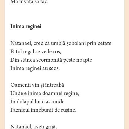
Mă învaţă să fac.
Inima reginei
Natanael, cred că umblă şobolani prin cetate,
Patul regal se vede ros,
Din stânca scormonită peste noapte
Inima reginei au scos.
Oamenii vin şi întreabă
Unde e inima doamnei regine,
În dulapul lui o ascunde
Paznicul înnebunit de ruşine.
Natanael, aveţi grijă,