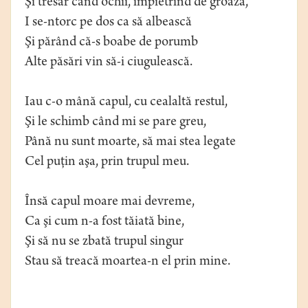
Şi tresar când ochii, împietrind de groază,
I se-ntorc pe dos ca să albească
Şi părând că-s boabe de porumb
Alte păsări vin să-i ciugulească.
Iau c-o mână capul, cu cealaltă restul,
Şi le schimb când mi se pare greu,
Până nu sunt moarte, să mai stea legate
Cel puţin aşa, prin trupul meu.
Însă capul moare mai devreme,
Ca şi cum n-a fost tăiată bine,
Şi să nu se zbată trupul singur
Stau să treacă moartea-n el prin mine.