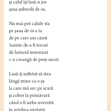
şi calul îşi lasă-n jos
şaua şubredă de os.
Nu mai pot calule sta
pe şaua de os a ta
de pe care am căzut
’nainte de-a fi trecut
de hotarul însemnat
c-o creangă de pom uscat.
Lasă-ţi sufletul să stea
lângă mine ca o şa
la care mă urc pe scară
şi cobor la primăvară
când o fi iarba-nverzită
în grădina părăsită.