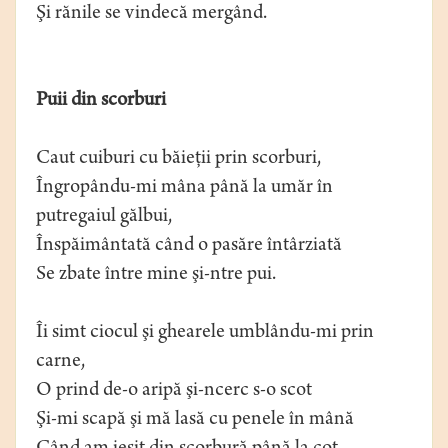
Şi rănile se vindecă mergând.
Puii din scorburi
Caut cuiburi cu băieţii prin scorburi,
Îngropându-mi mâna până la umăr în
putregaiul gălbui,
Înspăimântată când o pasăre întârziată
Se zbate între mine şi-ntre pui.
Îi simt ciocul şi ghearele umblându-mi prin
carne,
O prind de-o aripă şi-ncerc s-o scot
Şi-mi scapă şi mă lasă cu penele în mână