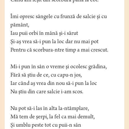
Când am ieşit din scorbură până la cot.
Îmi opresc sângele cu frunză de salcie şi cu
pământ,
Iau puii orbi în mână şi-i sărut
Şi-aş vrea să-i pun la loc dar nu mai pot
Pentru că scorbura-ntre timp a mai crescut.
Mi-i pun în sân o vreme şi ocolesc grădina,
Fără să ştiu de ce, cu capu-n jos,
Iar când aş vrea din nou să-i pun la loc
Nu ştiu din care salcie i-am scos.
Nu pot să-i las în alta la-ntâmplare,
Mă tem de şerpi, la fel ca mai demult,
Şi umblu peste tot cu puii-n sân