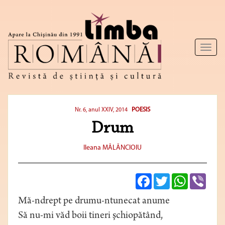
Toggl
naviga
POESIS
Nr. 6, anul XXIV, 2014
Drum
Ileana MĂLĂNCIOIU
Facebook
Twitter
WhatsApp
Viber
Mă-ndrept pe drumu-ntunecat anume
Să nu-mi văd boii tineri şchiopătând,