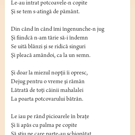
Le-au intrat potcoavele-n copite
Şi se tem s-atingă de pământ.
Din când în când îmi îngenunche-n jug
Şi fiindcă n-am tărie să-i îndemn
Se uită blânzi şi se ridică singuri
Şi pleacă amândoi, ca la un semn.
Şi doar la miezul nopţii îi opresc,
Dejug pentru o vreme şi rămân
Lătrată de toţi câinii mahalalei
La poarta potcovarului bătrân.
Le iau pe rând picioarele în braţe
Şi îi apăs cu palma pe copite
Să ştiu pe care parte-au şchiopătat