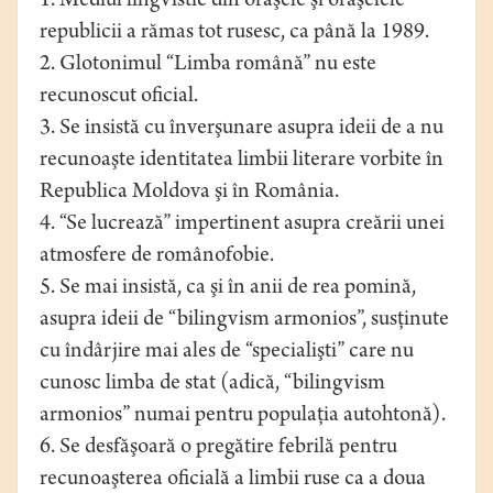
1. Mediul lingvistic din oraşele şi orăşelele
republicii a rămas tot rusesc, ca până la 1989.
2. Glotonimul “Limba română” nu este
recunoscut oficial.
3. Se insistă cu înverşunare asupra ideii de a nu
recunoaşte identitatea limbii literare vorbite în
Republica Moldova şi în România.
4. “Se lucrează” impertinent asupra creării unei
atmosfere de românofobie.
5. Se mai insistă, ca şi în anii de rea pomină,
asupra ideii de “bilingvism armonios”, susţinute
cu îndârjire mai ales de “specialişti” care nu
cunosc limba de stat (adică, “bilingvism
armonios” numai pentru populaţia autohtonă).
6. Se desfăşoară o pregătire febrilă pentru
recunoaşterea oficială a limbii ruse ca a doua