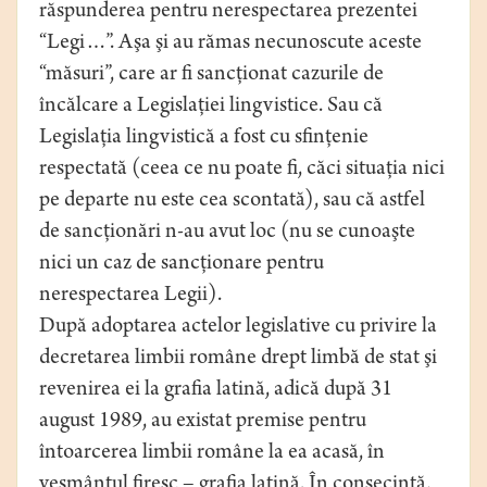
răspunderea pentru nerespectarea prezentei
“Legi…”. Aşa şi au rămas necunoscute aceste
“măsuri”, care ar fi sancţionat cazurile de
încălcare a Legislaţiei lingvistice. Sau că
Legislaţia lingvistică a fost cu sfinţenie
respectată (ceea ce nu poate fi, căci situaţia nici
pe departe nu este cea scontată), sau că astfel
de sancţionări n-au avut loc (nu se cunoaşte
nici un caz de sancţionare pentru
nerespectarea Legii).
După adoptarea actelor legislative cu privire la
decretarea limbii române drept limbă de stat şi
revenirea ei la grafia latină, adică după 31
august 1989, au existat premise pentru
întoarcerea limbii române la ea acasă, în
veşmântul firesc – grafia latină. În consecinţă,