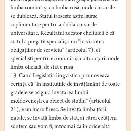
limba română şi cu limba rusă, unde cursurile
se dublează. Statul iroseşte astfel surse
suplimentare pentru a dubla cursurile
universitare. Rezultatul acestor cheltuieli e că
statul a pregătit specialişti nu “în virtutea
obligaţiilor de serviciu” (articolul 7), ci
specialişti pentru economia şi cultura ţării unde
limba oficială, de stat e rusa.
13. Când Legislaţia lingvistică promovează
cerinţa că “în instituţiile de învăţământ de toate
gradele se asigură învăţarea limbii
moldoveneşti ca obiect de studiu” (articolul
21), e un lucru firesc. Se învaţă limba ţării
natale, se învaţă limba de stat, ai cărei cetăţeni
suntem sau vom fi, întocmai ca în orice altă