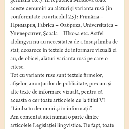
germană etc.). În republica Moldova toate
aceste denumiri au alături şi varianta rusă (în
conformitate cu articolul 25): Primăria –
Примария, Fabrica – Фабрика, Universitatea –
Университет, Şcoala – Школа etc. Astfel
alolingvii nu au necesitatea de a însuşi limba de
stat, deoarece în textele de informare vizuală ei
au, de obicei, alături varianta rusă pe care o
citesc.
Tot cu variante ruse sunt textele firmelor,
afişelor, anunţurilor de publicitate, precum şi
alte texte de informare vizuală, pentru că
aceasta o cer toate articolele de la titlul VI
“Limba în denumiri şi în informaţii”.
Am comentat aici numai o parte dintre
articolele Legislaţiei lingvistice. De fapt, toate