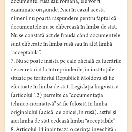
documente: rusă sau română, ele vor fi
examinate orişiunde. Nici în cazul acesta
nimeni nu poartă răspundere pentru faptul că
documentele nu se eliberează în limba de stat.
Nu se constată act de fraudă când documentele
sunt eliberate în limba rusă sau în altă limbă
“acceptabilă”.
7. Nu se poate insista pe cale oficială ca lucrările
de secretariat la întreprinderile, în instituţiile
situate pe teritoriul Republicii Moldova să fie
efectuate în limba de stat. Legislaţia lingvistică
(articolul 12) permite ca “documentaţia
tehnico-normativă” să fie folosită în limba
originalului (adică, de obicei, în rusă). astfel şi
aici limba de stat cedează limbii “acceptabile”.
8. Articolul 14 înaintează o cerinţă învechită :