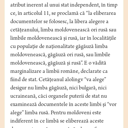
atribut inerent al unui stat independent, în timp
ce, în articolul 11, se proclamă că “la eliberarea
documentelor se folosesc, la libera alegere a
cetăţeanului, limba moldovenească ori rusă sau
limbile moldovenească şi rusă, iar în localităţile
cu populaţie de naţionalitate găgăuză limba
moldovenească, găgăuză ori rusă, sau limbile
moldovenească, găgăuză şi rusă”. E o vădită
marginalizare a limbii române, declarate ca
fiind de stat. Cetăţeanul alolingv “va alege”
desigur nu limba găgăuză, nici bulgară, nici
ucraineană, căci organele puterii de stat nu
examinează documentele în aceste limbi şi “vor
alege” limba rusă. Pentru moldoveni este
indiferent în ce limbă se eliberează aceste