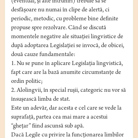
(eventual, şi alte întruniri) trebuie să se
desfăşoare nu numai în clipe de alertă, ci
periodic, metodic, cu probleme bine definite
propuse spre rezolvare. Când se discută
momentele negative ale situaţiei lingvistice de
după adoptarea Legislaţiei se invocă, de obicei,
două cauze fundamentale:
1. Nu se pune în aplicare Legislaţia lingvistică,
fapt care are la bază anumite circumstanţe de
ordin politic;
2. Alolingvii, în special ruşii, categoric nu vor să
însuşească limba de stat.
Este un adevăr, dar acesta e cel care se vede la
suprafaţă, partea cea mai mare a acestui
“gheţar” fiind ascunsă sub apă.
Dacă Legile cu privire la funcţionarea limbilor