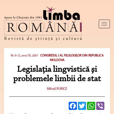
Toggl
naviga
CONGRESUL I AL FILOLOGILOR DIN REPUBLICA
Nr. 9-12, anul XI, 2001
MOLDOVA
Legislaţia lin­gvistică şi
problemele limbii de stat
Mihail PURICE
Facebook
Twitter
WhatsApp
Viber