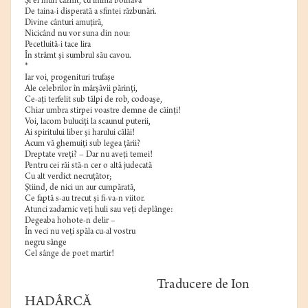
Şi el muri căznit, cu inima bolnavă
De taina-i disperată a sfintei răzbunări.
Divine cânturi amuţiră,
Nicicând nu vor suna din nou:
Pecetluită-i tace lira
În strâmt şi sumbrul său cavou.
*
Iar voi, progenituri trufaşe
Ale celebrilor în mârşăvii părinţi,
Ce-aţi terfelit sub tălpi de rob, codoaşe,
Chiar umbra stirpei voastre demne de căinţi!
Voi, lacom buluciţi la scaunul puterii,
Ai spiritului liber şi harului călăi!
Acum vă ghemuiţi sub legea ţării?
Dreptate vreţi? – Dar nu aveţi temei!
Pentru cei răi stă-n cer o altă judecată
Cu alt verdict necruţător;
Ştiind, de nici un aur cumpărată,
Ce faptă s-au trecut şi fi-va-n viitor.
Atunci zadarnic veţi huli sau veţi deplânge:
Degeaba hohote-n delir –
În veci nu veţi spăla cu-al vostru
negru sânge
Cel sânge de poet martir!
Traducere de Ion
HADÂRCĂ