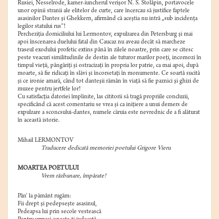
Rusiei, Nesselrode, kamer-iuncherul verişor N. S. Stolâpin, portavocele
unor opinii stranii ale elitelor de curte, care încercau să justifice faptele
asasinilor Dantes şi Ghekkern, afirmând că aceştia nu intră „sub incidenţa
legilor statului rus”!
Percheziţia domiciliului lui Lermontov, expulzarea din Petersburg şi mai
apoi înscenarea duelului fatal din Caucaz nu aveau decât să marcheze
traseul exodului profetic extins până în zilele noastre, prin care se citesc
peste veacuri similitudinile de destin ale tuturor marilor poeţi, incomozi în
timpul vieţii, pângăriţi şi ostracizaţi în propria lor patrie, ca mai apoi, după
moarte, să fie ridicaţi în slăvi şi încorsetaţi în monumente. Ce soartă sucită
şi ce ironie amară, când tot danteşii rămân în viaţă să fie paznici şi ghizi de
muzee pentru jertfele lor!
Cu satisfacţia datoriei împlinite, las cititorii să tragă propriile concluzii,
specificând că acest comentariu se vrea şi ca iniţiere a unui demers de
expulzare a sconcsului-dantes, numele căruia este nevrednic de a fi alăturat
în această istorie.
Mihail LERMONTOV
Traducere dedicată memoriei poetului Grigore Vieru
MOARTEA POETULUI
Vrem răzbunare, împărate!
Pân’ la pământ rugăm:
Fii drept şi pedepseşte asasinul,
Pedeapsa lui prin secole vestească