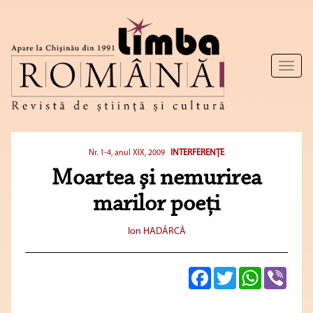
Toggl
naviga
INTERFERENŢE
Nr. 1-4, anul XIX, 2009
Moartea şi nemurirea
marilor poeţi
Ion HADÂRCĂ
Facebook
Twitter
WhatsApp
Viber