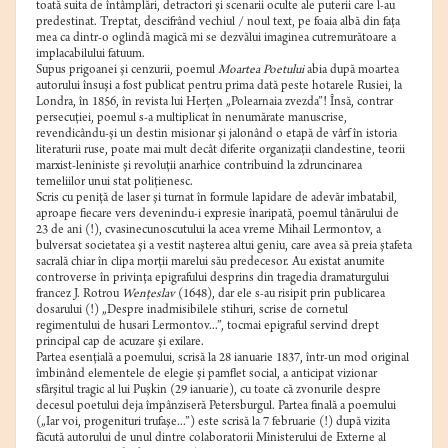
toată suita de întâmplări, detractori şi scenarii oculte ale puterii care l-au
predestinat. Treptat, descifrând vechiul / noul text, pe foaia albă din faţa
mea ca dintr-o oglindă magică mi se dezvălui imaginea cutremurătoare a
implacabilului fatuum.
Supus prigoanei şi cenzurii, poemul
Moartea Poetului
abia după moartea
autorului însuşi a fost publicat pentru prima dată peste hotarele Rusiei, la
Londra, în 1856, în revista lui Herţen „Polearnaia zvezda”! Însă, contrar
persecuţiei, poemul s-a multiplicat în nenumărate manuscrise,
revendicându-şi un destin misionar şi jalonând o etapă de vârf în istoria
literaturii ruse, poate mai mult decât diferite organizaţii clandestine, teorii
marxist-leniniste şi revoluţii anarhice contribuind la zdruncinarea
temeliilor unui stat poliţienesc.
Scris cu peniţă de laser şi turnat în formule lapidare de adevăr imbatabil,
aproape fiecare vers devenindu-i expresie înaripată, poemul tânărului de
23 de ani (!), cvasinecunoscutului la acea vreme Mihail Lermontov, a
bulversat societatea şi a vestit naşterea altui geniu, care avea să preia ştafeta
sacrală chiar în clipa morţii marelui său predecesor. Au existat anumite
controverse în privinţa epigrafului desprins din tragedia dramaturgului
francez J. Rotrou
Wenţeslav
(1648), dar ele s-au risipit prin publicarea
dosarului (!) „Despre inadmisibilele stihuri, scrise de cornetul
regimentului de husari Lermontov...”, tocmai epigraful servind drept
principal cap de acuzare şi exilare.
Partea esenţială a poemului, scrisă la 28 ianuarie 1837, într-un mod original
îmbinând elementele de elegie şi pamflet social, a anticipat vizionar
sfârşitul tragic al lui Puşkin (29 ianuarie), cu toate că zvonurile despre
decesul poetului deja împânziseră Petersburgul. Partea finală a poemului
(„Iar voi, progenituri trufaşe...”) este scrisă la 7 februarie (!) după vizita
făcută autorului de unul dintre colaboratorii Ministerului de Externe al