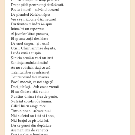
Pentru urmaşi onesta-ţi judecată
Drept pildă pentru toţi răufăcătorii.
Poetu-i mort! – salvând obrazul –
De plumbul bârfelor răpus
Vru să-şi răzbune dârz necazul,
Dar fruntea mândră i-a apus!..
Inima lui nu suportase
Al javrelor lătrat proscris,
El spuma curţii desfidase
De unul singur... Şi-i ucis!
Ucis... Chiar lacrima-i deşartă,
Lauda sună a suspin
Şi nicio scuză-n veci nu iartă
Sentinţa crudului destin!
Au nu voi şfichiuiaţi cu ură
Talentul liber şi-ndrăzneţ
Tot răscolind fără măsură
Focul mocnit, cu noi săgeţi?
Deci, jubilaţi... Sub cazna vremii
El nu răbdase-atât venin:
S-a stins divina-i stea de geniu,
S-a frânt corola-i de lumini.
Călăul lui cu sânge rece
Ţinti-n poet... salvare nu-i.
Nici sufletul nu-i stă să-i sece,
Nici braţul cu pistolul lui.
Dar ce gunoi din depărtare
Asemeni mii de venetici