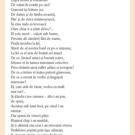
După ciolan şi bunăstare
De valuri fu zvârlit pe-aici?
Gunoiul îşi bătuse joc
De datini şi de limba noastră,
Pân’ şi de slava strămoşească;
În cine iuda să lovească
Oare chiar n-a ştiut deloc?...
El este mort – culcat sub hume,
Precum alt cântăreţ fără de nume,
Pradă invidiei la fel,
Slăvit de-al nostru bard ca pe-o minune,
La fel ca el ucis de braţul cel mişel.
De ce, lăsând amici şi bucurii naive,
Intrase el în lumea minciunii colective
Prea strâmtă unui suflet adânc şi nesupus?
De ce-a întins el mâna puterii găunoase,
De ce-a crezut în vorbe şi linguşeli
mieroase?
El, care-atât de tânăr, vedea cu mult
mai sus?...
Şi dându-i jos cununa – alta i-au pus,
de spini,
Ascunşi sub lauri însă, pe când l-au
sărutat:
Dar spinii de otravă plini
Blajinul chip i-au mutilat;
Şi-n ultimul său ceas i-au strecurat otrava
Perfidelor şoptiri prin laşe adunări,