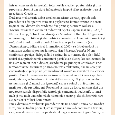
Într-un concurs de împrejurări totuşi ostile creaţiei, poetul, chiar şi prin
propria sa absenţă din viaţă, influenţează, inspiră şi înveşniceşte traseul
neabătut al Creaţiei...
Dacă recentul ianuarie a fost unul eminesciano-vierean, apoi decada
precedentă a fost pentru mine una puşkiniano-lermontoviană în sensul
tragic al unei directe descendenţe din prima ipostaziere zodiacală.
Tocmai intrasem în cabinetul redactorului-şef al săptămânalului „L.A.”, dl
Nicolae Dabija, în toiul unei discuţii cu Ministrul Culturii Ion Ungureanu,
un mare regizor, tribun şi, deopotrivă, cunoscător al literaturilor română şi
rusă, când interlocutorii, ştiind că l-am tradus pe Lermontov (vezi
Demonul meu
, Editura Prut Internaţional, 2006), se întrebau dacă nu
cumva am tradus şi poemul lermontovian
Moartea Poetului
. N-am
confirmat supoziţia, dialogul fiind susţinut în continuare de splendidul
recital şi surprinzătoarele comentarii paralele ale distinşilor conlocutori. În
final am regretat încă o dată că, axându-mă pe principiul antologării liricii
lermontoviene, trecusem pe lângă un text emblematic, dar am acceptat
circumstanţele şi ca pe un „comandament social” în sensul cel mai creator
posibil. Concluzia asupra căreia căzusem de acord cu toţii era că spiritele
mari, tutelare, se înrudesc atât prin viaţă – moarte, cât şi prin opera lor
nemuritoare şi că numai din ignoranţă sau rea-voinţă pot fi confruntaţi
marii poeţi de pretutindeni. Revenind la masa de lucru, am consultat din
nou toate sursele disponibile (antologii, comentarii, traduceri), tot mai
mult şi mai mult uimindu-mă de tăinuitele sensuri şi deschideri vizionare
ale genialului Mihail Lermontov.
Fără a diminua contribuţiile precedente ale lui Leonid Dimov sau Bogdan
Istru, care au tradus poemul, am întreprins o nouă decodificare a textului,
care, vers după vers, se plia pe destinul tragic al marelui Grigore Vieru, cu