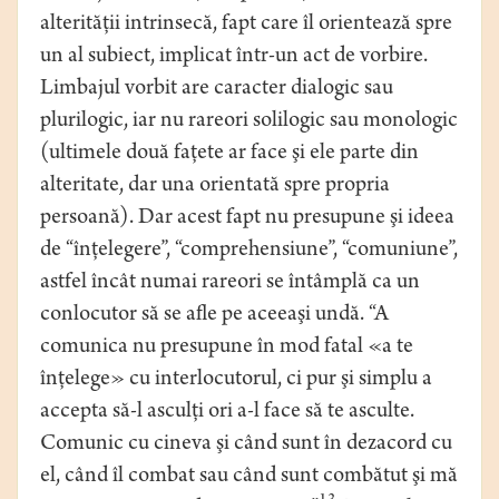
alterităţii intrinsecă, fapt care îl orientează spre
un al subiect, implicat într-un act de vorbire.
Limbajul vorbit are caracter dialogic sau
plurilogic, iar nu rareori solilogic sau monologic
(ultimele două faţete ar face şi ele parte din
alteritate, dar una orientată spre propria
persoană). Dar acest fapt nu presupune şi ideea
de “înţelegere”, “comprehensiune”, “comuniune”,
astfel încât numai rareori se întâmplă ca un
conlocutor să se afle pe aceeaşi undă. “A
comunica nu presupune în mod fatal «a te
înţelege» cu interlocutorul, ci pur şi simplu a
accepta să-l asculţi ori a-l face să te asculte.
Comunic cu cineva şi când sunt în dezacord cu
el, când îl combat sau când sunt combătut şi mă