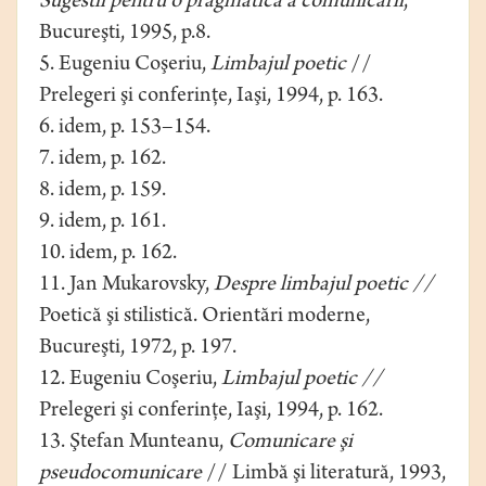
Sugestii pentru o pragmatică a comunicării
,
Bucureşti, 1995, p.8.
5. Eugeniu Coşeriu,
Limbajul poetic
//
Prelegeri şi conferinţe, Iaşi, 1994, p. 163.
6. idem, p. 153–154.
7. idem, p. 162.
8. idem, p. 159.
9. idem, p. 161.
10. idem, p. 162.
11. Jan Mukarovsky,
Despre limbajul poetic
//
Poetică şi stilistică. Orientări moderne,
Bucureşti, 1972, p. 197.
12. Eugeniu Coşeriu,
Limbajul poetic
//
Prelegeri şi conferinţe, Iaşi, 1994, p. 162.
13. Ştefan Munteanu,
Comunicare şi
pseudocomunicare
// Limbă şi literatură, 1993,