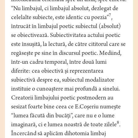
întotdeauna orientată spre un altul, spre cineva.
“Nu limbajul, ci limbajul absolut, dezlegat de
7
celelalte subiecte, este identic cu poezia”
,
întrucât în limbajul poetic subiectul (absolut)
se obiectivează. Subiectivitatea actului poetic
este însuşită, la lectură, de către cititorul care se
regăseşte pe sine în discursul poetic. Mediind,
într-un cadru temporal, între două lumi
diferite: cea obiectivă şi reprezentarea
subiectivă despre ea, subiectul modalizator
instituie o cunoaştere mai profundă a sinelui.
Creatorii limbajului poetic postmodern au
sesizat foarte bine ceea ce E.Coşeriu numeşte
“lumea făcută din bucăţi”, care nu e o lume
8
imaginară, ci e lumea noastră de toate zilele
.
Încercând să aplicăm dihotomia limbaj