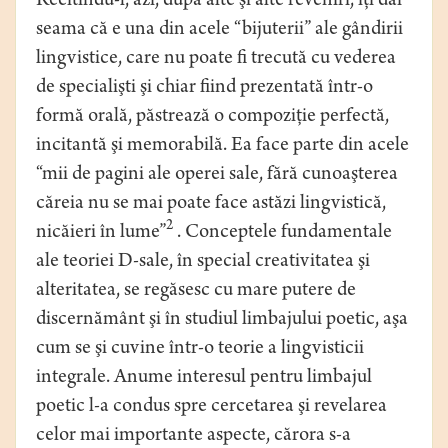
Recitindu-l, azi, după alte şi alte reveniri, îţi dai
seama că e una din acele “bijuterii” ale gândirii
lingvistice, care nu poate fi trecută cu vederea
de specialişti şi chiar fiind prezentată într-o
formă orală, păstrează o compoziţie perfectă,
incitantă şi memorabilă. Ea face parte din acele
“mii de pagini ale operei sale, fără cunoaşterea
căreia nu se mai poate face astăzi lingvistică,
2
nicăieri în lume”
. Conceptele fundamentale
ale teoriei D-sale, în special creativitatea şi
alteritatea, se regăsesc cu mare putere de
discernământ şi în studiul limbajului poetic, aşa
cum se şi cuvine într-o teorie a lingvisticii
integrale. Anume interesul pentru limbajul
poetic l-a condus spre cercetarea şi revelarea
celor mai importante aspecte, cărora s-a