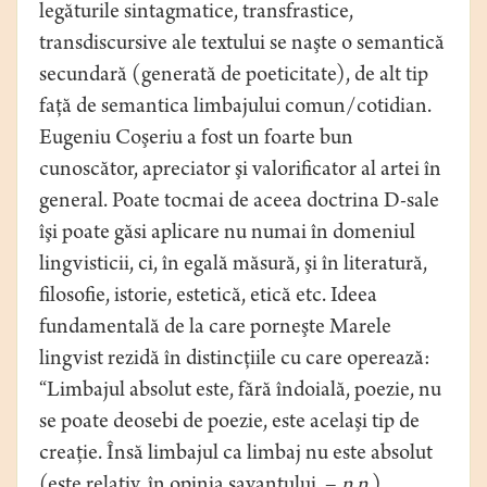
legăturile sintagmatice, transfrastice,
transdiscursive ale textului se naşte o semantică
secundară (generată de poeticitate), de alt tip
faţă de semantica limbajului comun/cotidian.
Eugeniu Coşeriu a fost un foarte bun
cunoscător, apreciator şi valorificator al artei în
general. Poate tocmai de aceea doctrina D-sale
îşi poate găsi aplicare nu numai în domeniul
lingvisticii, ci, în egală măsură, şi în literatură,
filosofie, istorie, estetică, etică etc. Ideea
fundamentală de la care porneşte Marele
lingvist rezidă în distincţiile cu care operează:
“Limbajul absolut este, fără îndoială, poezie, nu
se poate deosebi de poezie, este acelaşi tip de
creaţie. Însă limbajul ca limbaj nu este absolut
(este relativ, în opinia savantului. –
n.n
.).