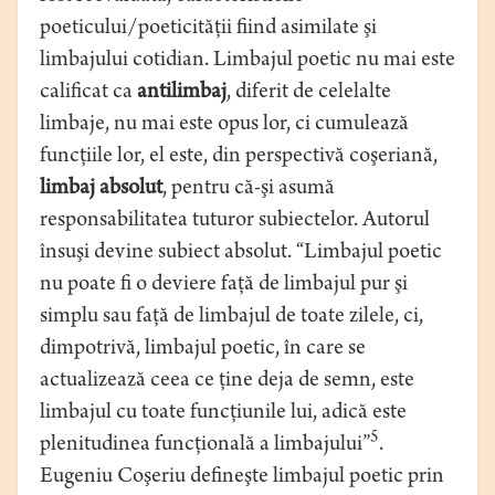
poeticului/poeticităţii fiind asimilate şi
limbajului cotidian. Limbajul poetic nu mai este
calificat ca
antilimbaj
, diferit de celelalte
limbaje, nu mai este opus lor, ci cumulează
funcţiile lor, el este, din perspectivă coşeriană,
limbaj absolut
, pentru că-şi asumă
responsabilitatea tuturor subiectelor. Autorul
însuşi devine subiect absolut. “Limbajul poetic
nu poate fi o deviere faţă de limbajul pur şi
simplu sau faţă de limbajul de toate zilele, ci,
dimpotrivă, limbajul poetic, în care se
actualizează ceea ce ţine deja de semn, este
limbajul cu toate funcţiunile lui, adică este
5
plenitudinea funcţională a limbajului”
.
Eugeniu Coşeriu defineşte limbajul poetic prin