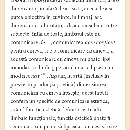
absolut îi lipseşte ceva: subiectul de limbaj are o
dimensiune, în afară de aceasta, aceea de a se
putea obiectiva în cuvinte, în limbaj, are
dimensiunea alterităţii, adică e un subiect între
subiecte; întâi de toate, limbajul este nu
comunicare
de…
, comunicarea
unui conţinut
pentru cineva, ci e o comunicare
cu
cineva, şi
această comunicare cu cineva nu poate lipsi
niciodată în limbaj, pe când în artă lipseşte în
10
mod necesar”
. Aşadar, în artă (inclusiv în
poezie, în producţia poetică) dimensiunea
comunicării cu cineva lipseşte; acest fapt îi
conferă un specific de comunicare estetică,
având funcţie estetică definitorie. În alte
limbaje funcţionale, funcţia estetică poate fi
secundară sau poate să lipsească cu desăvârşire: