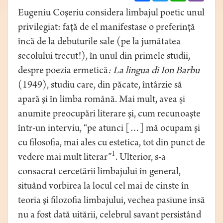
Eugeniu Coşeriu considera limbajul poetic unul
privilegiat: faţă de el manifestase o preferinţă
încă de la debuturile sale (pe la jumătatea
secolului trecut!), în unul din primele studii,
despre poezia ermetică
: La lingua di Ion Barbu
(1949), studiu care, din păcate, întârzie să
apară şi în limba română. Mai mult, avea şi
anumite preocupări literare şi, cum recunoaşte
într-un interviu, “pe atunci […] mă ocupam şi
cu filosofia, mai ales cu estetica, tot din punct de
1
vedere mai mult literar”
. Ulterior, s-a
consacrat cercetării limbajului în general,
situând vorbirea la locul cel mai de cinste în
teoria şi filozofia limbajului, vechea pasiune însă
nu a fost dată uitării, celebrul savant persistând