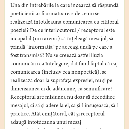
Una din întrebările la care încearcă să răspundă
poeticienii ar fi următoarea: de ce nu se
realizează întotdeauna comunicarea cu cititorul
poeziei? De ce interlocutorul / receptorul este
incapabil (nu rareori) să înţeleagă mesajul, să
prindă “informaţia” pe aceeaşi undă pe care a
fost transmisă? Nu se creează astfel iluzia
comunicării ca înţelegere, dat fiind faptul că ea,
comunicarea (inclusiv cea nonpoetică), se
realizează doar la suprafaţa expresiei, nu şi pe
dimensiunea ei de adâncime, ca semnificare?
Receptorul are misiunea nu doar să decodifice
mesajul, ci să şi adere la el, să şi-l însuşească, să-l
practice. Atât emiţătorul, cât şi receptorul
adaugă întotdeauna unui mesaj