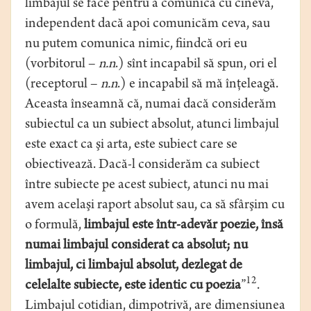
limbajul se face pentru a comunica cu cineva,
independent dacă apoi comunicăm ceva, sau
nu putem comunica nimic, fiindcă ori eu
(vorbitorul –
n.n
.) sînt incapabil să spun, ori el
(receptorul –
n.n
.) e incapabil să mă înţeleagă.
Aceasta înseamnă că, numai dacă considerăm
subiectul ca un subiect absolut, atunci limbajul
este exact ca şi arta, este subiect care se
obiectivează. Dacă-l considerăm ca subiect
între subiecte pe acest subiect, atunci nu mai
avem acelaşi raport absolut sau, ca să sfârşim cu
o formulă,
limbajul este într-adevăr poezie, însă
numai limbajul considerat ca absolut; nu
limbajul, ci limbajul absolut, dezlegat de
12
celelalte subiecte, este identic cu poezia
”
.
Limbajul cotidian, dimpotrivă, are dimensiunea