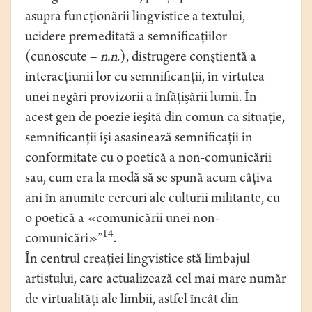
asupra funcţionării lingvistice a textului,
ucidere premeditată a semnificaţiilor
(cunoscute –
n.n
.), distrugere conştientă a
interacţiunii lor cu semnificanţii, în virtutea
unei negări provizorii a înfăţişării lumii. În
acest gen de poezie ieşită din comun ca situaţie,
semnificanţii îşi asasinează semnificaţii în
conformitate cu o poetică a non-comunicării
sau, cum era la modă să se spună acum câţiva
ani în anumite cercuri ale culturii militante, cu
o poetică a «comunicării unei non-
14
comunicări»”
.
În centrul creaţiei lingvistice stă limbajul
artistului, care actualizează cel mai mare număr
de virtualităţi ale limbii, astfel încât din