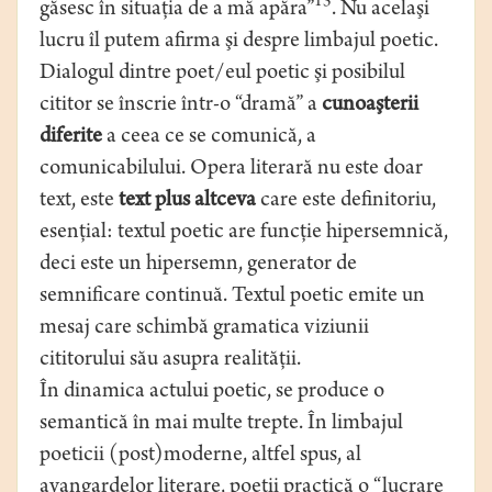
13
găsesc în situaţia de a mă apăra”
. Nu acelaşi
lucru îl putem afirma şi despre limbajul poetic.
Dialogul dintre poet/eul poetic şi posibilul
cititor se înscrie într-o “dramă” a
cunoaşterii
diferite
a ceea ce se comunică, a
comunicabilului. Opera literară nu este doar
text, este
text plus altceva
care este definitoriu,
esenţial: textul poetic are funcţie hipersemnică,
deci este un hipersemn, generator de
semnificare continuă. Textul poetic emite un
mesaj care schimbă gramatica viziunii
cititorului său asupra realităţii.
În dinamica actului poetic, se produce o
semantică în mai multe trepte. În limbajul
poeticii (post)moderne, altfel spus, al
avangardelor literare, poeţii practică o “lucrare