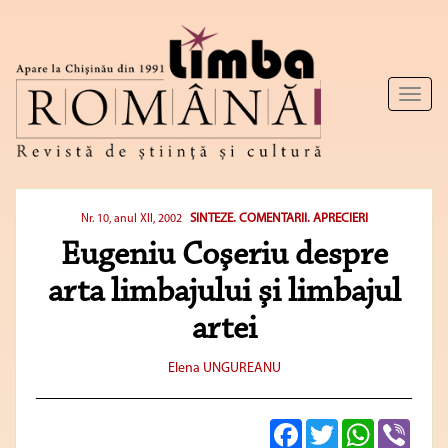
Toggl
naviga
SINTEZE. COMENTARII. APRECIERI
Nr. 10, anul XII, 2002
Eugeniu Coşeriu despre
arta limbajului şi limbajul
artei
Elena UNGUREANU
Facebook
Twitter
WhatsApp
Viber