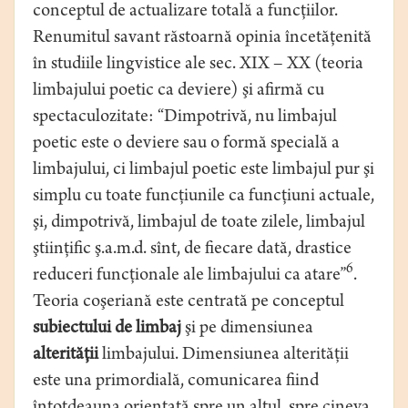
conceptul de actualizare totală a funcţiilor.
Renumitul savant răstoarnă opinia încetăţenită
în studiile lingvistice ale sec. XIX – XX (teoria
limbajului poetic ca deviere) şi afirmă cu
spectaculozitate: “Dimpotrivă, nu limbajul
poetic este o deviere sau o formă specială a
limbajului, ci limbajul poetic este limbajul pur şi
simplu cu toate funcţiunile ca funcţiuni actuale,
şi, dimpotrivă, limbajul de toate zilele, limbajul
ştiinţific ş.a.m.d. sînt, de fiecare dată, drastice
6
reduceri funcţionale ale limbajului ca atare”
.
Teoria coşeriană este centrată pe conceptul
subiectului de limbaj
şi pe dimensiunea
alterităţii
limbajului. Dimensiunea alterităţii
este una primordială, comunicarea fiind