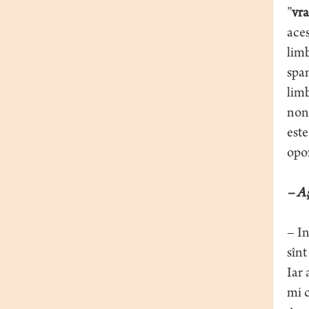
”
vra
aces
limb
span
limb
non
este
opo
– Aş
– In
sînt
Iar 
mi c