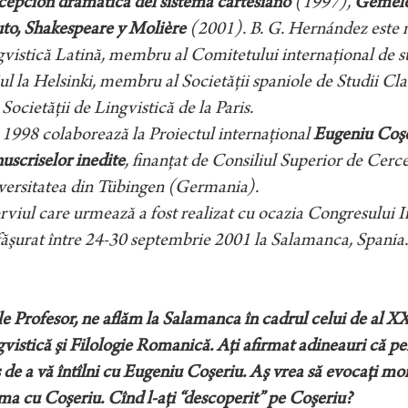
cepción dramática del sistema cartesiano
(1997),
Gemelos
uto, Shakespeare y Molière
(2001). B. G. Hernández este 
vistică Latină, membru al Comitetului internaţional de stud
ul la Helsinki, membru al Societăţii spaniole de Studii Clas
l Societăţii de Lingvistică de la Paris.
1998 colaborează la Proiectul internaţional
Eugeniu Coşer
scriselor inedite
, finanţat de Consiliul Superior de Cerce
versitatea din Tübingen (Germania).
rviul care urmează a fost realizat cu ocazia Congresului 
ăşurat între 24-30 septembrie 2001 la Salamanca, Spania.
e Profesor, ne aflăm la Salamanca în cadrul celui de al X
vistică şi Filologie Romanică. Aţi afirmat adineauri că pe
 de a vă întîlni cu Eugeniu Coşeriu. Aş vrea să evocaţi mom
a cu Coşeriu. Cînd l-aţi “descoperit” pe Coşeriu?