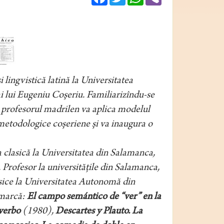
lingvistică latină la Universitatea
i lui Eugeniu Coşeriu. Familiarizîndu-se
u, profesorul madrilen va aplica modelul
e metodologice coşeriene şi va inaugura o
 clasică la Universitatea din Salamanca,
. Profesor la universităţile din Salamanca,
sice la Universitatea Autonomă din
emarcă:
El campo semántico de “ver” en la
 verbo
(1980),
Descartes y Plauto. La