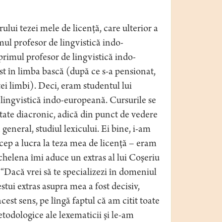
lui tezei mele de licenţă, care ulterior a
mul profesor de lingvistică indo-
rimul profesor de lingvistică indo-
st în limba bască (după ce s-a pensionat,
ei limbi). Deci, eram studentul lui
i lingvistică indo-europeană. Cursurile se
tate diacronic, adică din punct de vedere
 general, studiul lexicului. Ei bine, i-am
încep a lucra la teza mea de licenţă – eram
ichelena îmi aduce un extras al lui Coşeriu
“Dacă vrei să te specializezi în domeniul
estui extras asupra mea a fost decisiv,
t sens, pe lîngă faptul că am citit toate
todologice ale lexematicii şi le-am