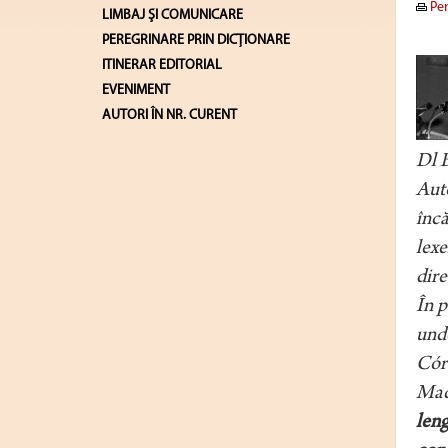
Pen
LIMBAJ ŞI COMUNICARE
PEREGRINARE PRIN DICȚIONARE
ITINERAR EDITORIAL
EVENIMENT
AUTORI ÎN NR. CURENT
Dl B
Auto
încă
lexe
dire
În p
unde
Córd
Madr
leng