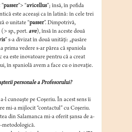
 ”
passer
”> “
avicellus
”; însă, în pofida
tică este aceeaşi ca în latină: în cele trei
ză o unitate “
passer
”. Dimpotrivă,
 (> sp., port.
ave
), însă în aceste două
vis
” s-a divizat în două unităţi: „pasăre
La prima vedere s-ar părea că spaniola
 ea este inovatoare pentru că a creat
ui, în spaniolă avem a face cu o inovaţie.
şterii personale a Profesorului?
-l cunoaşte pe Coşeriu. În acest sens îi
e mi-a mijlocit “contactul” cu Coşeriu.
atea din Salamanca mi-a oferit şansa de a-
co-metodologică.