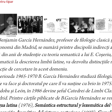
tru tipar
enjamin García Hernández, profesor de filologie clasică şi 
nomă din Madrid, se numără printre discipolii indirecţi a
 din anii de studenţie cu teoria semantică a lui E. Coşeri
maticii la descrierea limbii latine, va dezvolta distincţiil
cţie de cercetare în acest domeniu.
erioada 1965-1970 B. García Hernández studiază filologia
 va face şi doctoratul pe care îl va susţine cu brio în 1975
oba şi León, în 1986 devine şeful Catedrei de Limbi Cla
id. Printre cărţile piblicate de B.García Hernández se r
ua latina
(1976),
Semántica estructural y lexemática del