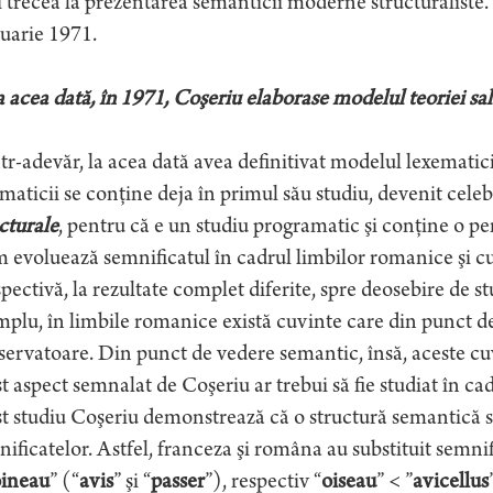
 trecea la prezentarea semanticii moderne structuraliste. 
uarie 1971.
 acea dată, în 1971, Coşeriu elaborase modelul teoriei sal
tr-adevăr, la acea dată avea definitivat modelul lexematici
maticii se conţine deja în primul său studiu, devenit cele
cturale
, pentru că e un studiu programatic şi conţine o pe
evoluează semnificatul în cadrul limbilor romanice şi cu
pectivă, la rezultate complet diferite, spre deosebire de s
plu, în limbile romanice există cuvinte care din punct de
ervatoare. Din punct de vedere semantic, însă, aceste cu
t aspect semnalat de Coşeriu ar trebui să fie studiat în cad
t studiu Coşeriu demonstrează că o structură semantică se
ificatelor. Astfel, franceza şi româna au substituit semnif
ineau
” (“
avis
” şi “
passer
”), respectiv “
oiseau
” < ”
avicellus