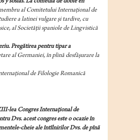
 y sosias. La comedia de doble en
membru al Comitetului Internaţional de
iere a latinei vulgare şi tardive, cu
ice, al Societăţii spaniole de Lingvistică
iu. Pregătirea pentru tipar a
tare al Germaniei, în plină desfăşurare la
Internaţional de Filologie Romanică
XIII-lea Congres Internaţional de
ntru Dvs. acest congres este o ocazie în
entele-cheie ale întîlnirilor Dvs. de pînă