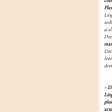
con
Pla
Ling
sedi
şi a
Din 
manu
Uni
Inte
desf
– Dl
Ling
plus
acum