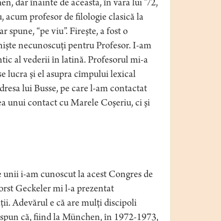
, dar înainte de aceasta, în vara lui ’72,
 acum profesor de filologie clasică la
spune, “pe viu”. Fireşte, a fost o
 nişte necunoscuţi pentru Profesor. I-am
c al vederii în latină. Profesorul mi-a
e lucra şi el asupra cîmpului lexical
adresa lui Busse, pe care l-am contactat
a unui contact cu Marele Coşeriu, ci şi
e unii i-am cunoscut la acest Congres de
orst Geckeler mi l-a prezentat
ţii. Adevărul e că are mulţi discipoli
 spun că, fiind la München, în 1972-1973,