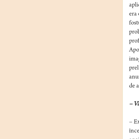
apli
era 
fost
prob
prof
Apoi
imag
prel
anum
de a
– Vă
– Ex
înce