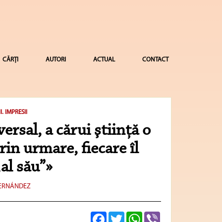
CĂRȚI
AUTORI
ACTUAL
CONTACT
. IMPRESII
rsal, a cărui ştiinţă o
in urmare, fiecare îl
„al său”»
HERNÁNDEZ
Facebook
Twitter
WhatsApp
Viber