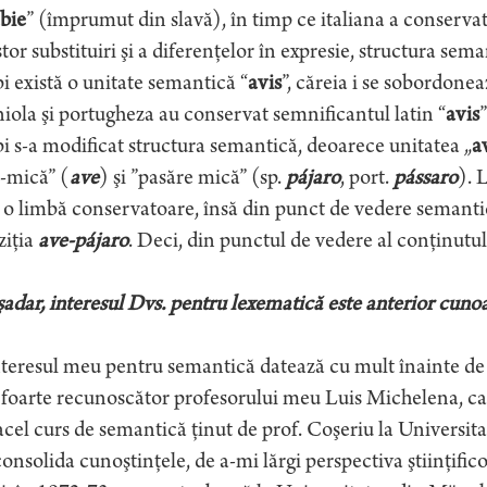
bie
” (împrumut din slavă), în timp ce italiana a conservat
tor substituiri şi a diferenţelor în expresie, structura seman
i există o unitate semantică “
avis
”, căreia i se sobordonea
iola şi portugheza au conservat semnificantul latin “
avis
”
i s-a modificat structura semantică, deoarece unitatea „
a
-mică” (
ave
) şi ”pasăre mică” (sp.
pájaro
, port.
pássaro
). 
 o limbă conservatoare, însă din punct de vedere semantic
ziţia
ave-pájaro
. Deci, din punctul de vedere al conţinutul
adar, interesul Dvs. pentru lexematică este anterior cunoa
teresul meu pentru semantică datează cu mult înainte de a
 foarte recunoscător profesorului meu Luis Michelena, car
acel curs de semantică ţinut de prof. Coşeriu la Universit
onsolida cunoştinţele, de a-mi lărgi perspectiva ştiinţifi