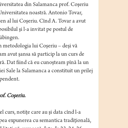
Universitatea din Salamanca prof. Coşeriu
 Universitatea noastră. Antonio Tovar,
ten al lui Coşeriu. Cînd A. Tovar a avut
sibilul şi l-a invitat pe postul de
Tübingen.
m metodologia lui Coşeriu – deşi vă
m avut şansa să particip la un curs de
tră. Dat fiind că eu cunoşteam pînă la un
i Sale la Salamanca a constituit un prilej
ependent.
of. Coşeriu.
l curs, notiţe care au şi data cînd l-a
pea expunerea cu semantica tradiţională,