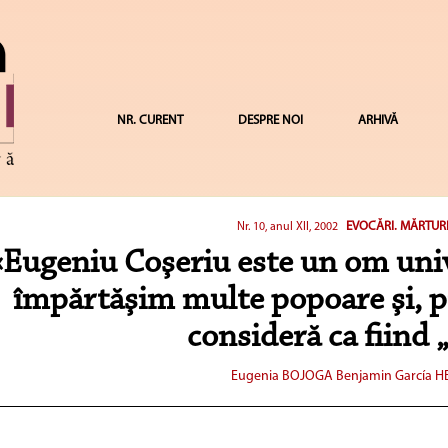
NR. CURENT
DESPRE NOI
ARHIVĂ
EVOCĂRI. MĂRTURII
Nr. 10, anul XII, 2002
«Eugeniu Coşeriu este un om unive
împărtăşim multe popoare şi, pr
consideră ca fiind 
Eugenia BOJOGA
Benjamin García 