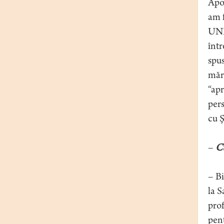
Apoi
am f
UNED
într
spus
mărt
“apr
pers
cu Ş
–
Cu
– Bi
la S
prof
pent