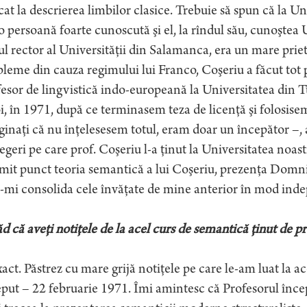
cat la descrierea limbilor clasice. Trebuie să spun că la 
o persoană foarte cunoscută şi el, la rîndul său, cunoştea
ul rector al Universităţii din Salamanca, era un mare prie
leme din cauza regimului lui Franco, Coşeriu a făcut tot po
esor de lingvistică indo-europeană la Universitatea din 
, în 1971, după ce terminasem teza de licenţă şi folosise
inaţi că nu înţelesesem totul, eram doar un începător –, a
egeri pe care prof. Coşeriu l-a ţinut la Universitatea noas
it punct teoria semantică a lui Coşeriu, prezenţa Domnie
-mi consolida cele învăţate de mine anterior în mod ind
d că aveţi notiţele de la acel curs de semantică ţinut de pr
act. Păstrez cu mare grijă notiţele pe care le-am luat la ace
put – 22 februarie 1971. Îmi amintesc că Profesorul înce