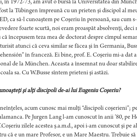
, în 1972-73, am avut o bursă la Universitatea din München
ost la Tübingen împreună cu un prieten şi discipol al meu,
, ca să-l cunoaştem pe Coşeriu în persoană, sau cum s-ar 
evedere foarte scurtă, noi eram proaspăt absolvenţi, deci
 că începusem teza mea de doctorat despre cîmpul semanti
urisit atunci că ceva similar se făcea şi în Germania, Buss
ehensión” în franceză. Ei bine, prof. E. Coşeriu mi-a dat 
onal de la München. Aceasta a însemnat nu doar stabilire
coala sa. Cu W.Busse sîntem prieteni şi astăzi.
noaşteţi şi alţi discipoli de-ai lui Eugeniu Coşeriu?
neînţeles, acum cunosc mai mulţi “discipoli coşerieni”; p
alamanca. Pe Jurgen Lang l-am cunoscut în anii ’80, pe H
.Coşeriu zilele acestea ş.a.m.d., apoi i-am cunoscut şi pe al
ru că e un mare Profesor, e un Mare Maestru. Trebuie să