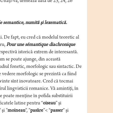
Uitaţi-vă, urmează data de 23, 24, 26
e semantice, numită şi lexematică.
i. De fapt, eu cred că modelul teoretic al
bru,
Pour une sémantique diachronique
rspectivă istorică extrem de interesantă.
m se poate ajunge, din această
tudiul fonetic, morfologic sau sintactic. De
 vedere morfologic se prezintă ca fiind
vinte sînt inovatoare. Cred că tocmai
rul lingvisticii romanice. Vă amintiţi, în
 poate menţine în pofida substituirii
icatele latine pentru “
oiseau
” şi
” şi ”
moineau
”, ”
pasăre
”< “
passer
” şi