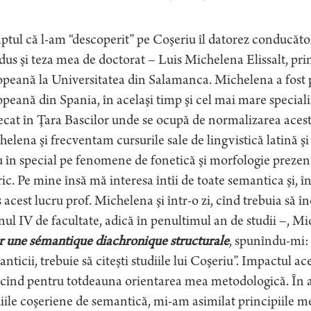
ptul că l-am “descoperit” pe Coşeriu îl datorez conducătoru
us şi teza mea de doctorat – Luis Michelena Elissalt, pri
peană la Universitatea din Salamanca. Michelena a fost p
peană din Spania, în acelaşi timp şi cel mai mare speciali
ecat în Ţara Bascilor unde se ocupă de normalizarea acest
elena şi frecventam cursurile sale de lingvistică latină ş
 în special pe fenomene de fonetică şi morfologie prezen
ric. Pe mine însă mă interesa întîi de toate semantica şi, în
 acest lucru prof. Michelena şi într-o zi, cînd trebuia să 
nul IV de facultate, adică în penultimul an de studii –, M
r une sémantique diachronique structurale
, spunîndu-mi: 
nticii, trebuie să citeşti studiile lui Coşeriu”. Impactul ac
înd pentru totdeauna orientarea mea metodologică. În aces
iile coşeriene de semantică, mi-am asimilat principiile me