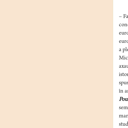
– Fa
cond
euro
euro
a pl
Mich
axau
isto
spus
în a
Pou
sema
marc
stud