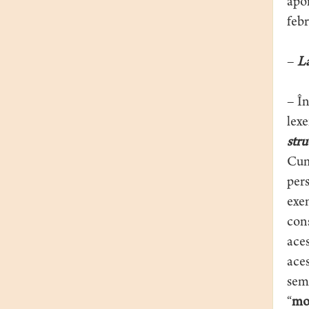
apoi
febr
–
La
– În
lexe
stru
Cum 
pers
exem
cons
aces
aces
semn
“
mo