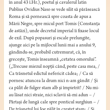
în anul 43 î.Hr.), poetul şi cavalerul latin
Publius Ovidius Naso se vede silit să părăsească
Roma şi să pornească spre coasta de apus a
Mării Negre, spre micul port Tomis (Constanţa
de astăzi), unde decretul imperial îi fixase locul
de exil. După popasuri şi escale prelungite,
ajunge aici pe la mijlocul lunii mai a anului 9,
gândindu-se, probabil cutremurat, că, în
greceşte, Tomis înseamnă „cetatea omorului”.
(„Trecuse miezul nopţii când, peste casa mea, /
Ca trăsnetul edictul nefericit cădea; / Ca să
pornesc atuncea la drum nici n-am gândit / Şi
ca pălit de fulger stam alb şi împietrit! / Nu mi-
au lăsat nici straie, nici sclavii să-mi adun – /
Părtaşi de lungă cale spre ponticul surghiun – /
De trăsnetul lui Joe pălit în creştet stam; / Şi