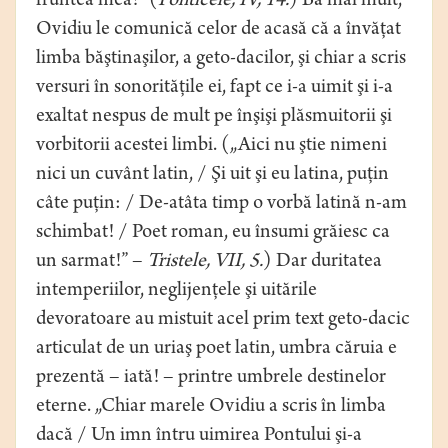
fruntea mea!” (
Ponticele, IV, 14.
) Ba mai mult,
Ovidiu le comunică celor de acasă că a învăţat
limba băştinaşilor, a geto-dacilor, şi chiar a scris
versuri în sonorităţile ei, fapt ce i-a uimit şi i-a
exaltat nespus de mult pe înşişi plăsmuitorii şi
vorbitorii acestei limbi. („Aici nu ştie nimeni
nici un cuvânt latin, / Şi uit şi eu latina, puţin
câte puţin: / De-atâta timp o vorbă latină n-am
schimbat! / Poet roman, eu însumi grăiesc ca
un sarmat!” –
Tristele, VII, 5.
) Dar duritatea
intemperiilor, neglijenţele şi uitările
devoratoare au mistuit acel prim text geto-dacic
articulat de un uriaş poet latin, umbra căruia e
prezentă – iată! – printre umbrele destinelor
eterne. „Chiar marele Ovidiu a scris în limba
dacă / Un imn întru uimirea Pontului şi-a