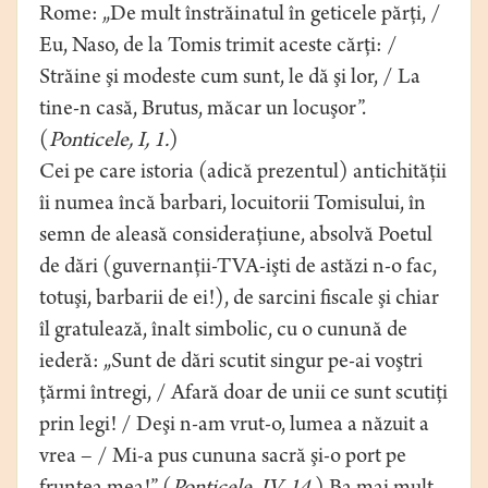
Rome: „De mult înstrăinatul în geticele părţi, /
Eu, Naso, de la Tomis trimit aceste cărţi: /
Străine şi modeste cum sunt, le dă şi lor, / La
tine-n casă, Brutus, măcar un locuşor”.
(
Ponticele, I, 1.
)
Cei pe care istoria (adică prezentul) antichităţii
îi numea încă barbari, locuitorii Tomisului, în
semn de aleasă consideraţiune, absolvă Poetul
de dări (guvernanţii-TVA-işti de astăzi n-o fac,
totuşi, barbarii de ei!), de sarcini fiscale şi chiar
îl gratulează, înalt simbolic, cu o cunună de
iederă: „Sunt de dări scutit singur pe-ai voştri
ţărmi întregi, / Afară doar de unii ce sunt scutiţi
prin legi! / Deşi n-am vrut-o, lumea a năzuit a
vrea – / Mi-a pus cununa sacră şi-o port pe