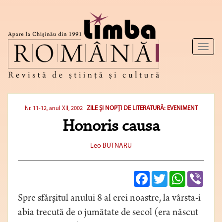
Toggl
naviga
ZILE ŞI NOPŢI DE LITERATURĂ: EVENIMENT
Nr. 11-12, anul XII, 2002
Honoris causa
Leo BUTNARU
Facebook
Twitter
WhatsApp
Viber
Spre sfârşitul anului 8 al erei noastre, la vârsta-i
abia trecută de o jumătate de secol (era născut