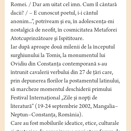
Romei. / Dar am uitat cel imn. Cum îl cântară
dacii? / – E cunoscut poetul, i-i cântul
anonim...”, potriveam şi eu, în adolescenţa-mi
nostalgică de neofit, în cosmicitatea Metaforei
Atotcuprinzătoare şi Ispititoare.
Iar după aproape două milenii de la începutul
surghiunului la Tomis, la monumentul lui
Ovidiu din Constanţa contemporană s-au
întrunit cavalerii verbului din 27 de ţări care,
prin depunerea florilor la postamentul latinului,
să marcheze momentul deschiderii primului
Festival Internaţional „Zile şi nopţi de
literatură” (19-24 septembrie 2002, Mangalia–
Neptun–Constanţa, România).
Care au fost mobilurile ideatice, etice, culturale