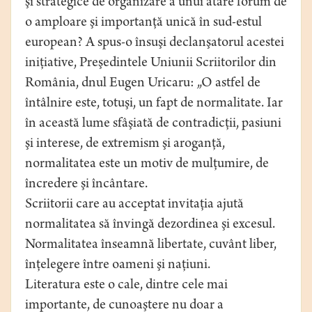
şi strategice de organizare a unui atare forum de
o amploare şi importanţă unică în sud-estul
european? A spus-o însuşi declanşatorul acestei
iniţiative, Preşedintele Uniunii Scriitorilor din
România, dnul Eugen Uricaru: „O astfel de
întâlnire este, totuşi, un fapt de normalitate. Iar
în această lume sfâşiată de contradicţii, pasiuni
şi interese, de extremism şi aroganţă,
normalitatea este un motiv de mulţumire, de
încredere şi încântare.
Scriitorii care au acceptat invitaţia ajută
normalitatea să învingă dezordinea şi excesul.
Normalitatea înseamnă libertate, cuvânt liber,
înţelegere între oameni şi naţiuni.
Literatura este o cale, dintre cele mai
importante, de cunoaştere nu doar a