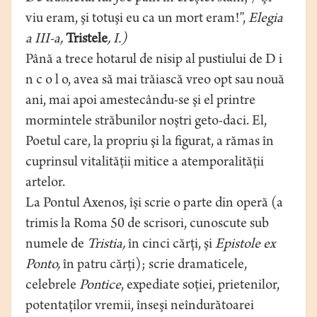
viu eram, şi totuşi eu ca un mort eram!”,
Elegia
a III-a,
Tristele
, I.)
Până a trece hotarul de nisip al pustiului de D i
n c o l o, avea să mai trăiască vreo opt sau nouă
ani, mai apoi amestecându-se şi el printre
mormintele străbunilor noştri geto-daci. El,
Poetul care, la propriu şi la figurat, a rămas în
cuprinsul vitalităţii mitice a atemporalităţii
artelor.
La Pontul Axenos, îşi scrie o parte din operă (a
trimis la Roma 50 de scrisori, cunoscute sub
numele de
Tristia,
în cinci cărţi, şi
Epistole ex
Ponto,
în patru cărţi); scrie dramaticele,
celebrele
Pontice
, expediate soţiei, prietenilor,
potentaţilor vremii, înseşi neîndurătoarei