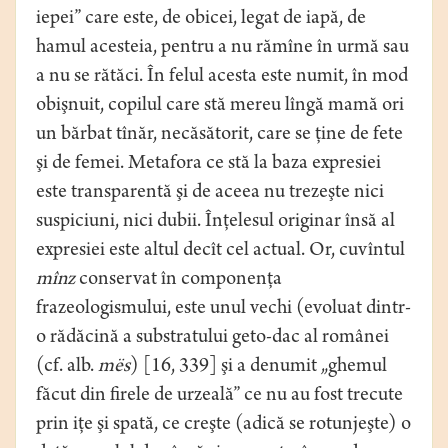
iepei” care este, de obicei, legat de iapă, de
hamul acesteia, pentru a nu rămîne în urmă sau
a nu se rătăci. În felul acesta este numit, în mod
obişnuit, copilul care stă mereu lîngă mamă ori
un bărbat tînăr, necăsătorit, care se ţine de fete
şi de femei. Metafora ce stă la baza expresiei
este transparentă şi de aceea nu trezeşte nici
suspiciuni, nici dubii. Înţelesul originar însă al
expresiei este altul decît cel actual. Or, cuvîntul
mînz
conservat în componenţa
frazeologismului, este unul vechi (evoluat dintr-
o rădăcină a substratului geto-dac al românei
(cf. alb.
mës
) [16, 339] şi a denumit „ghemul
făcut din firele de urzeală” ce nu au fost trecute
prin iţe şi spată, ce creşte (adică se rotunjeşte) o