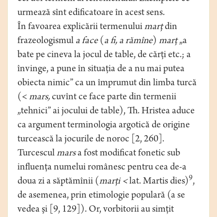
urmează sînt edificatoare în acest sens.
În favoarea explicării termenului
marţ
din
frazeologismul
a face
(
a fi, a rămîne
)
marţ
„a
bate pe cineva la jocul de table, de cărţi etc.; a
învinge, a pune în situaţia de a nu mai putea
obiecta nimic” ca un împrumut din limba turcă
(<
mars,
cuvînt ce face parte din termenii
„tehnici” ai jocului de table), Th. Hristea aduce
ca argument terminologia argotică de origine
turcească la jocurile de noroc [2, 260].
Turcescul
mars
a fost modificat fonetic sub
influenţa numelui românesc pentru cea de-a
9
doua zi a săptămînii (
marţi <
lat. Martis dies)
,
de asemenea, prin etimologie populară (a se
vedea şi [9, 129]). Or, vorbitorii au simţit