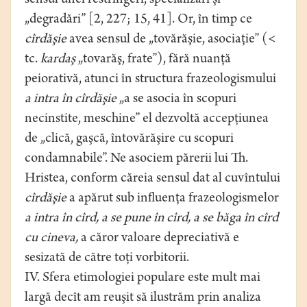
sensul unei restrîngeri, specializări şi
„degradări” [2, 227; 15, 41]. Or, în timp ce
cîrdăşie
avea sensul de „tovărăşie, asociaţie” (<
tc.
kardaş
„tovarăş, frate”), fără nuanţă
peiorativă, atunci în structura frazeologismului
a intra în cîrdăşie
„a se asocia în scopuri
necinstite, meschine” el dezvoltă accepţiunea
de „clică, gaşcă, întovărăşire cu scopuri
condamnabile”. Ne asociem părerii lui Th.
Hristea, conform căreia sensul dat al cuvîntului
cîrdăşie
a apărut sub influenţa frazeologismelor
a intra în cîrd, a se pune în cîrd, a se băga în cîrd
cu cineva,
a căror valoare depreciativă e
sesizată de către toţi vorbitorii.
IV. Sfera etimologiei populare este mult mai
largă decît am reuşit să ilustrăm prin analiza