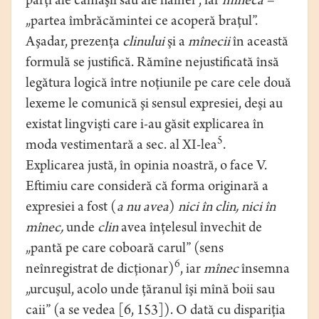
părţi ale cămăşii sau ale hainei”, iar
mînecă –
„partea îmbrăcămintei ce acoperă braţul”.
Aşadar, prezenţa
clinului
şi a
mînecii
în această
formulă se justifică. Rămîne nejustificată însă
legătura logică între noţiunile pe care cele două
lexeme le comunică şi sensul expresiei, deşi au
existat lingvişti care i-au găsit explicarea în
5
moda vestimentară a sec. al XI-lea
.
Explicarea justă, în opinia noastră, o face V.
Eftimiu care consideră că forma originară a
expresiei a fost (
a nu avea
)
nici în clin, nici în
mînec,
unde
clin
avea înţelesul învechit de
„pantă pe care coboară carul” (sens
6
neînregistrat de dicţionar)
, iar
mînec
însemna
„urcuşul, acolo unde ţăranul îşi mînă boii sau
caii” (a se vedea [6, 153]). O dată cu dispariţia