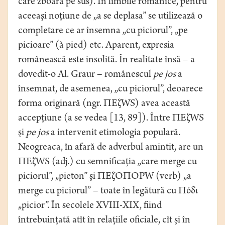
care zboară pe sus). În limbile romanice, pentru
aceeaşi noţiune de „a se deplasa” se utilizează o
completare ce ar însemna „cu piciorul”, „pe
picioare” (à pied) etc. Aparent, expresia
românească este insolită. În realitate însă – a
dovedit-o Al. Graur – românescul
pe jos
a
însemnat, de asemenea, „cu piciorul”, deoarece
forma originară (ngr. ПЕζWS) avea această
accepţiune (a se vedea [13, 89]). Între ПЕζWS
şi
pe
jos
a intervenit etimologia populară.
Neogreaca, în afară de adverbul amintit, are un
ПЕζWS (adj.) cu semnificaţia „care merge cu
piciorul”, „pieton” şi ПЕζOПОРW (verb) „a
merge cu piciorul” – toate în legătură cu Пόδι
„picior”. În secolele XVIII-XIX, fiind
întrebuinţată atît în relaţiile oficiale, cît şi în