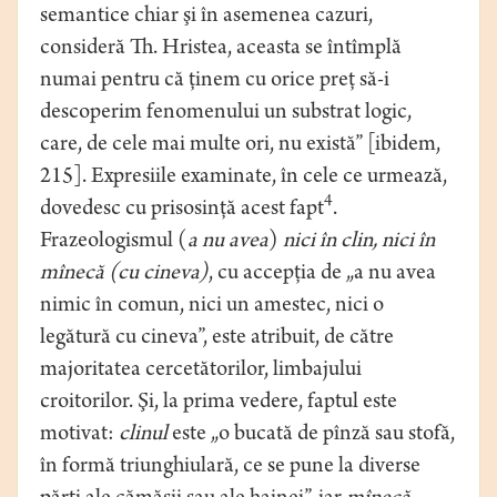
semantice chiar şi în asemenea cazuri,
consideră Th. Hristea, aceasta se întîmplă
numai pentru că ţinem cu orice preţ să-i
descoperim fenomenului un substrat logic,
care, de cele mai multe ori, nu există” [ibidem,
215]. Expresiile examinate, în cele ce urmează,
4
dovedesc cu prisosinţă acest fapt
.
Frazeologismul (
a nu avea
)
nici în clin, nici în
mînecă (cu cineva)
, cu accepţia de „a nu avea
nimic în comun, nici un amestec, nici o
legătură cu cineva”, este atribuit, de către
majoritatea cercetătorilor, limbajului
croitorilor. Şi, la prima vedere, faptul este
motivat:
clinul
este „o bucată de pînză sau stofă,
în formă triunghiulară, ce se pune la diverse