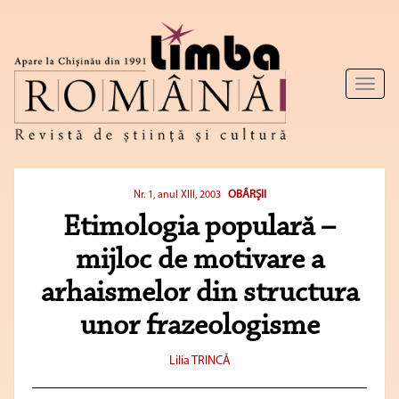
Toggl
naviga
OBÂRŞII
Nr. 1, anul XIII, 2003
Etimologia populară –
mijloc de motivare a
arhaismelor din structura
unor frazeologisme
Lilia TRINCĂ