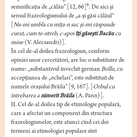
8
semnificaţia de „călău” [12, 66]
. De aici şi
sensul frazeologismului de „a-şi găsi călăul”
[
Nu-mi umbla cu mîţa-n sac şi-mi răspunde
curat, cum te-ntreb, c-apoi
îţi găseşti Bacău
cu
mine
(V. Alecsandri)].
În cel de-al doilea frazeologism, conform
opiniei unor cercetători, are loc o substituire de
nume: „substantivul învechit german
Brille
, cu
accepţiunea de „ochelari”, este substituit de
numele oraşului Brăila” [9, 167]. [
Orbul cu
întrebarea a
nimerit Brăila
(A. Pann)].
II. Cel de-al doilea tip de etimologie populară,
care a afectat un component din structura
frazeologismelor, este atunci cînd cei doi
termeni ai etimologiei populare sînt