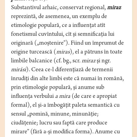
Substantivul arhaic, conservat regional,
miraz
reprezintă, de asemenea, un exemplu de
etimologie populară, ce a influenţat atît
fonetismul cuvîntului, cît şi semnificaţia lui
originară („moştenire”). Fiind un împrumut de
origine turcească (
miras
), el a pătruns în toate
limbile balcanice (cf. bg., scr.
miraz
şi ngr.
mirási
). Ceea ce-l diferenţiază de termenii
înrudiţi din alte limbi este că numai în română,
prin etimologie populară, şi anume sub
influenţa verbului
a mira
(de care e apropiat
formal), el şi-a îmbogăţit paleta semantică cu
sensul „pomină, minune, minunăţie;
ciudăţenie; lucru sau faptă care produce
mirare” (fără a-şi modifica forma). Anume cu