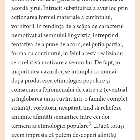
acordă girul. Întrucît substituirea a avut loc prin
acţionarea formei materiale a cuvîntului,
vorbitorii, în tendinţa de a scăpa de caracterul
nemotivat al semnului lingvistic, întreprind
tentativa de a pune de acord, cel puţin parţial,
forma cu conţinutul, în felul acesta realizîndu-
se o relativă motivare a semnului. De fapt, în
majoritatea cazurilor, se întîmplă ca numai
după producerea etimologiei populare şi
consacrarea fenomenului de către uz (eventual
şi înglobarea unui cuvînt într-o familie complet
străină), vorbitorii, neapărat, tind să reliefeze
anumite afinităţi semantice între cei doi
3
termeni ai etimologiei populare
. „Dacă totuşi
avem impresia că putem descoperi afinităţi