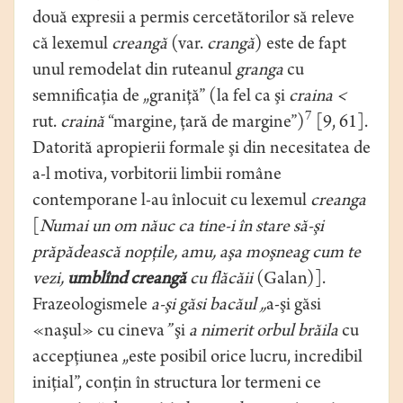
două expresii a permis cercetătorilor să releve
că lexemul
creangă
(var.
crangă
) este de fapt
unul remodelat din ruteanul
granga
cu
semnificaţia de „graniţă” (la fel ca şi
craina <
7
rut.
craină
“margine, ţară de margine”)
[9, 61].
Datorită apropierii formale şi din necesitatea de
a-l motiva, vorbitorii limbii române
contemporane l-au înlocuit cu lexemul
creanga
[
Numai un om năuc ca tine-i în stare să-şi
prăpădească nopţile, amu, aşa moşneag cum te
vezi,
umblînd creangă
cu flăcăii
(Galan)].
Frazeologismele
a-şi găsi bacăul „
a-şi găsi
«naşul» cu cineva
”
şi
a nimerit orbul brăila
cu
accepţiunea „este posibil orice lucru, incredibil
iniţial”, conţin în structura lor termeni ce