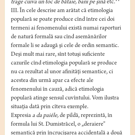
11
trage cuiva un toc de bătaie, bani pe şină
etc.
III. În cele descrise am arătat că etimologia
populară se poate produce cînd între cei doi
termeni ai fenomenului există numai raporturi
de natură formală sau cînd asemănărilor
formale li se adaugă şi cele de ordin semantic.
Deşi mult mai rare, sînt totuşi suficiente
cazurile cînd etimologia populară se produce
nu ca rezultat al unor afinităţi semantice, ci
acestea din urmă apar ca efecte ale
fenomenului în cauză, adică etimologia
populară atinge sensul cuvîntului. Vom ilustra
situaţia dată prin cîteva exemple.
Expresia
a da paiéle,
de pildă, reprezintă, în
formula lui St. Dumistrăcel, o „deraiere”
semantică prin încrucişarea accidentală a două