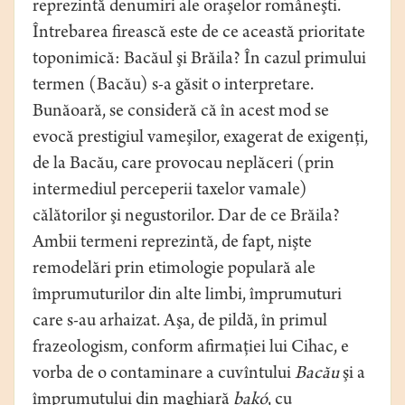
reprezintă denumiri ale oraşelor româneşti.
Întrebarea firească este de ce această prioritate
toponimică: Bacăul şi Brăila? În cazul primului
termen (Bacău) s-a găsit o interpretare.
Bunăoară, se consideră că în acest mod se
evocă prestigiul vameşilor, exagerat de exigenţi,
de la Bacău, care provocau neplăceri (prin
intermediul perceperii taxelor vamale)
călătorilor şi negustorilor. Dar de ce Brăila?
Ambii termeni reprezintă, de fapt, nişte
remodelări prin etimologie populară ale
împrumuturilor din alte limbi, împrumuturi
care s-au arhaizat. Aşa, de pildă, în primul
frazeologism, conform afirmaţiei lui Cihac, e
vorba de o contaminare a cuvîntului
Bacău
şi a
împrumutului din maghiară
bakó
, cu