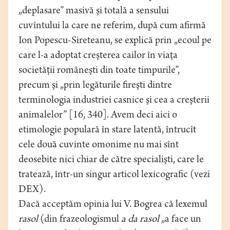
„deplasare” masivă şi totală a sensului
cuvîntului la care ne referim, după cum afirmă
Ion Popescu-Sireteanu, se explică prin „ecoul pe
care l-a adoptat creşterea cailor în viaţa
societăţii româneşti din toate timpurile”,
precum şi „prin legăturile fireşti dintre
terminologia industriei casnice şi cea a creşterii
animalelor” [16, 340]. Avem deci aici o
etimologie populară în stare latentă, întrucît
cele două cuvinte omonime nu mai sînt
deosebite nici chiar de către specialişti, care le
tratează, într-un singur articol lexicografic (vezi
DEX).
Dacă acceptăm opinia lui V. Bogrea că lexemul
rasol
(din frazeologismul
a da rasol
„a face un