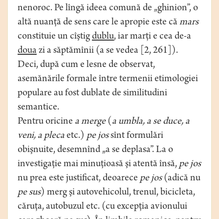
nenoroc. Pe lîngă ideea comună de „ghinion”, o
altă nuanţă de sens care le apropie este că
mars
constituie un cîştig
dublu
, iar marţi e cea de-a
doua
zi a săptămînii (a se vedea [2, 261]).
Deci, după cum e lesne de observat,
asemănările formale între termenii etimologiei
populare au fost dublate de similitudini
semantice.
Pentru oricine
a merge
(
a umbla, a se duce, a
veni, a pleca
etc.)
pe jos
sînt formulări
obişnuite, desemnînd „a se deplasa”. La o
investigaţie mai minuţioasă şi atentă însă,
pe jos
nu prea este justificat, deoarece
pe jos
(adică nu
pe sus
) merg şi autovehicolul, trenul, bicicleta,
căruţa, autobuzul etc. (cu excepţia avionului