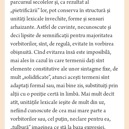
parcursul secolelor şi, ca rezultat al
„pietrificării” lor, pot conserva în structură şi
unităţi lexicale învechite, forme şi sensuri
arhaizante. Astfel de cuvinte, necunoscute şi
deci lipsite de semnificaţii pentru majoritatea
vorbitorilor, sînt, de regulă, evitate în vorbirea
obişnuită. Cînd evitarea însă este imposibilă,
mai ales în cazul în care termenii daţi sînt
elemente constitutive ale unor sintagme fixe, de
mult „solidificate”, atunci aceşti termeni sînt
adaptaţi formal sau, mai bine zis, substituiţi prin
alţii cu o poziţie certă în limbă. Mai mult decît
atît, unităţile lexicale ieşite de mult din uz,
nefiind cunoscute de cea mai mare parte a
vorbitorilor sau, cel puţin, neclare pentru ea,
„tulbură” imaginea ce stă la baza expresiei.