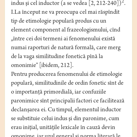
2
indus şi cel inductor (a se vedea [2, 212-240])
.
I.La început ne va preocupa cel mai răspîndit
tip de etimologie populară produs cu un
element component al frazeologismului, cînd
„între cei doi termeni ai fenomenului există
numai raporturi de natură formală, care merg
de la vaga similitudine fonetică pînă la
omonimie” [ibidem, 212].
Pentru producerea fenomenului de etimologie
populară, similitudinile de ordin fonetic sînt de
o importanţă primordială, iar confuziile
paronimice sînt principalii factori ce facilitează
declanşarea ei. Cu timpul, elementul inductor
se substituie celui indus şi din paronime, cum
erau iniţial, unităţile lexicale în cauză devin
omonime, iar uzul general şi norma literară le