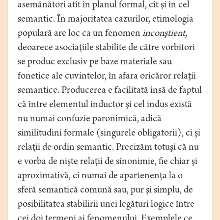
asemănători atît în planul formal, cît şi în cel
semantic. În majoritatea cazurilor, etimologia
populară are loc ca un fenomen
inconştient
,
deoarece asociaţiile stabilite de către vorbitori
se produc exclusiv pe baze materiale sau
fonetice ale cuvintelor, în afara oricăror relaţii
semantice. Producerea e facilitată însă de faptul
că între elementul inductor şi cel indus există
nu numai confuzie paronimică, adică
similitudini formale (singurele obligatorii), ci şi
relaţii de ordin semantic. Precizăm totuşi că nu
e vorba de nişte relaţii de sinonimie, fie chiar şi
aproximativă, ci numai de apartenenţa la o
sferă semantică comună sau, pur şi simplu, de
posibilitatea stabilirii unei legături logice între
cei doi termeni ai fenomenului. Exemplele ce