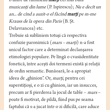
o unire de rămîneau
marţi
cei mai buni
muzicanţi din lume
(P. Ispirescu);
Nu e decît un
an... de cînd a auzit-o el făcînd
marţi
pe m-me
Krauss de la opera din Paris
(B. Şt.
Delavrancea) etc.
Trebuie să subliniem totuşi că respectiva
confuzie paronimică (
mars – marţi
) n-a fost
unicul factor care a determinat declanşarea
etimologiei populare. Pe lîngă o cvasiidentitate
fonetică, între aceşti doi termeni există şi relaţii
de ordin semantic. Bunăoară, le-a apropiat
ideea de „ghinion”. Or,
marţi
, pentru cei
superstiţioşi, e o zi cu ghinion, iar un insucces,
precum ar fi pierderea la jocul de table –
mars
–
poate fi motivat, de pildă, fiind pus pe seama
faptului că s-a jucat într-o zi dificilă, care aduce