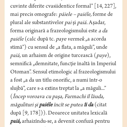
cuvinte diferite cvasiidentice formal” [14, 227],
mai precis omografe:
páiele – paiéle,
forme de
plural ale substantivelor
pai
şi
paiá.
Aşadar,
forma originară a frazeologismului este
a da
paiéle
(calc după tc.
paye vermek
„a acorda
stimă”) cu sensul de „a flata, a măguli”, unde
paiá,
un arhaism de origine turcească (
paye
),
semnifică „demnitate, funcţie înaltă în Imperiul
Otoman”. Sensul etimologic al frazeologismului
a fost „a da un titlu onorific, a numi într-o
slujbă”, care s-a extins treptat la „a măguli...”
(
Încep voroava cu paşa, Farmachi îl lăuda,
măgulituri şi
paiéle
încît se putea
îi da
(citat
după [9, 178])). Deoarece unitatea lexicală
paiá,
arhaizîndu-se, a devenit confuză pentru