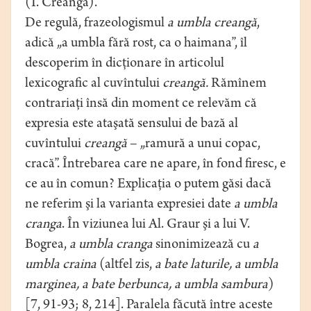
(I. Creangă).
De regulă, frazeologismul
a umbla creangă
,
adică „a umbla fără rost, ca o haimana”, îl
descoperim în dicţionare în articolul
lexicografic al cuvîntului
creangă.
Rămînem
contrariaţi însă din moment ce relevăm că
expresia este ataşată sensului de bază al
cuvîntului
creangă
– „ramură a unui copac,
cracă”. Întrebarea care ne apare, în fond firesc, e
ce au în comun? Explicaţia o putem găsi dacă
ne referim şi la varianta expresiei date
a umbla
cranga
. În viziunea lui Al. Graur şi a lui V.
Bogrea,
a umbla cranga
sinonimizează cu
a
umbla craina
(altfel zis,
a bate laturile, a umbla
marginea, a bate berbunca, a umbla sambura
)
[7, 91-93; 8, 214]. Paralela făcută între aceste