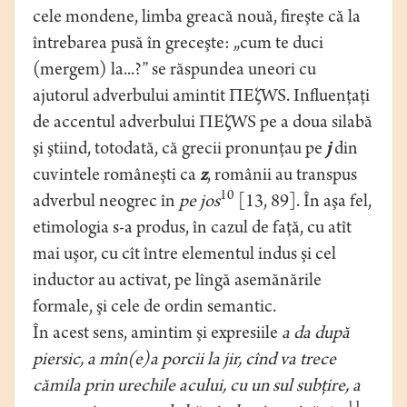
cele mondene, limba greacă nouă, fireşte că la
întrebarea pusă în greceşte: „cum te duci
(mergem) la...?” se răspundea uneori cu
ajutorul adverbului amintit ПЕζWS. Influenţaţi
de accentul adverbului ПЕζWS pe a doua silabă
şi ştiind, totodată, că grecii pronunţau pe
j
din
cuvintele româneşti ca
z
, românii au transpus
10
adverbul neogrec în
pe jos
[13, 89]. În aşa fel,
etimologia s-a produs, în cazul de faţă, cu atît
mai uşor, cu cît între elementul indus şi cel
inductor au activat, pe lîngă asemănările
formale, şi cele de ordin semantic.
În acest sens, amintim şi expresiile
a da după
piersic, a mîn(e)a porcii la jir, cînd va trece
cămila prin urechile acului, cu un sul subţire, a