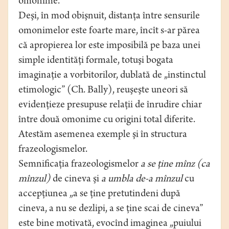
omonime.
Deşi, în mod obişnuit, distanţa între sensurile
omonimelor este foarte mare, încît s-ar părea
că apropierea lor este imposibilă pe baza unei
simple identităţi formale, totuşi bogata
imaginaţie a vorbitorilor, dublată de „instinctul
etimologic” (Ch. Bally), reuşeşte uneori să
evidenţieze presupuse relaţii de înrudire chiar
între două omonime cu origini total diferite.
Atestăm asemenea exemple şi în structura
frazeologismelor.
Semnificaţia frazeologismelor
a se ţine mînz (ca
mînzul)
de cineva şi
a umbla de-a mînzul
cu
accepţiunea „a se ţine pretutindeni după
cineva, a nu se dezlipi, a se ţine scai de cineva”
este bine motivată, evocînd imaginea „puiului