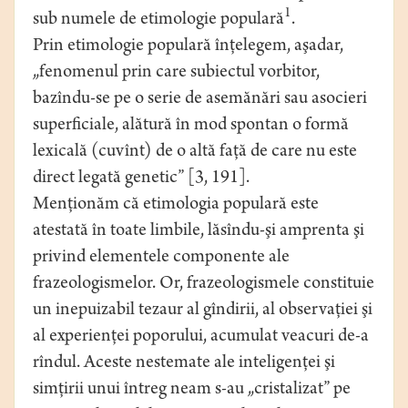
1
sub numele de etimologie populară
.
Prin etimologie populară înţelegem, aşadar,
„fenomenul prin care subiectul vorbitor,
bazîndu-se pe o serie de asemănări sau asocieri
superficiale, alătură în mod spontan o formă
lexicală (cuvînt) de o altă faţă de care nu este
direct legată genetic” [3, 191].
Menţionăm că etimologia populară este
atestată în toate limbile, lăsîndu-şi amprenta şi
privind elementele componente ale
frazeologismelor. Or, frazeologismele constituie
un inepuizabil tezaur al gîndirii, al observaţiei şi
al experienţei poporului, acumulat veacuri de-a
rîndul. Aceste nestemate ale inteligenţei şi
simţirii unui întreg neam s-au „cristalizat” pe