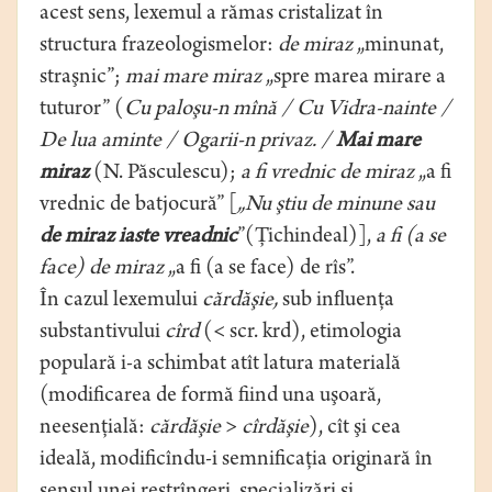
acest sens, lexemul a rămas cristalizat în
structura frazeologismelor:
de miraz
„minunat,
straşnic”;
mai mare miraz
„spre marea mirare a
tuturor” (
Cu paloşu-n mînă / Cu Vidra-nainte /
De lua aminte / Ogarii-n privaz. /
Mai mare
miraz
(N. Păsculescu);
a fi vrednic de miraz
„a fi
vrednic de batjocură” [
„Nu ştiu de minune sau
de miraz iaste vreadnic
”(Ţichindeal)],
a fi (a se
face) de miraz
„a fi (a se face) de rîs”.
În cazul lexemului
cărdăşie,
sub influenţa
substantivului
cîrd
(< scr. krd), etimologia
populară i-a schimbat atît latura materială
(modificarea de formă fiind una uşoară,
neesenţială:
cărdăşie
>
cîrdăşie
), cît şi cea
ideală, modificîndu-i semnificaţia originară în