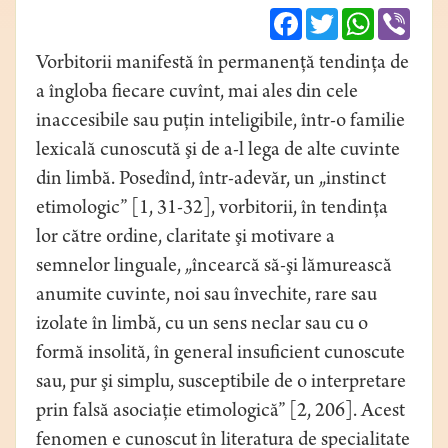
Facebook
Twitter
WhatsApp
Viber
Vorbitorii manifestă în permanenţă tendinţa de
a îngloba fiecare cuvînt, mai ales din cele
inaccesibile sau puţin inteligibile, într-o familie
lexicală cunoscută şi de a-l lega de alte cuvinte
din limbă. Posedînd, într-adevăr, un „instinct
etimologic” [1, 31-32], vorbitorii, în tendinţa
lor către ordine, claritate şi motivare a
semnelor linguale, „încearcă să-şi lămurească
anumite cuvinte, noi sau învechite, rare sau
izolate în limbă, cu un sens neclar sau cu o
formă insolită, în general insuficient cunoscute
sau, pur şi simplu, susceptibile de o interpretare
prin falsă asociaţie etimologică” [2, 206]. Acest
fenomen e cunoscut în literatura de specialitate