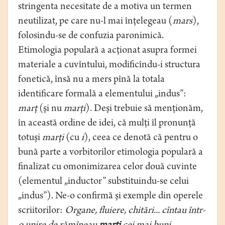
stringenta necesitate de a motiva un termen
neutilizat, pe care nu-l mai înţelegeau (
mars
),
folosindu-se de confuzia paronimică.
Etimologia populară a acţionat asupra formei
materiale a cuvîntului, modificîndu-i structura
fonetică, însă nu a mers pînă la totala
identificare formală a elementului „indus”:
marţ
(şi nu
marţi
). Deşi trebuie să menţionăm,
în această ordine de idei, că mulţi îl pronunţă
totuşi
marţi
(cu
i
), ceea ce denotă că pentru o
bună parte a vorbitorilor etimologia populară a
finalizat cu omonimizarea celor două cuvinte
(elementul „inductor” substituindu-se celui
„indus”). Ne-o confirmă şi exemple din operele
scriitorilor:
Organe, fluiere, chitări... cîntau într-