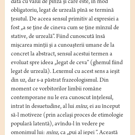
dată cu valul de pînză şi care este, în mod
obligatoriu, legat de urzeală pînă se termină
ţesutul. De aceea sensul primitiv al expresiei a
fost „a se ţine de cineva cum se ţine mînzul de
stative, de urzeală”. Fiind cunoscută însă
mişcarea minţii şi a cunoaşterii umane de la
concret la abstract, sensul acestui termen a
evoluat spre ideea „legat de ceva” (ghemul fiind
legat de urzeală). Lexemul cu acest sens a ieşit
din uz, dar s-a păstrat frazeologismul. Din
moment ce vorbitorilor limbii române
contemporane nu le era cunoscut înţelesul,
intrat în desuetudine, al lui
mînz
, ei au început
să-l motiveze (prin acelaşi proces de etimologie
populară latentă), avîndu-l în vedere pe
omonimul lui:
mînz,
ca
„
pui al iepei
”
. Această