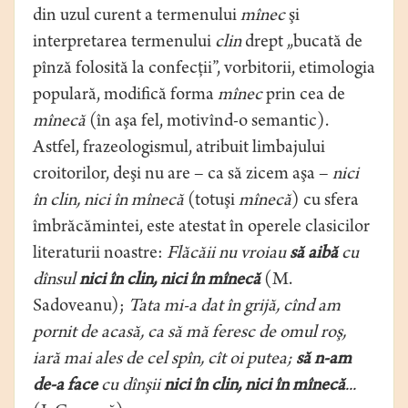
din uzul curent a termenului
mînec
şi
interpretarea termenului
clin
drept „bucată de
pînză folosită la confecţii”, vorbitorii, etimologia
populară, modifică forma
mînec
prin cea de
mînecă
(în aşa fel, motivînd-o semantic).
Astfel, frazeologismul, atribuit limbajului
croitorilor, deşi nu are – ca să zicem aşa –
nici
în clin, nici în mînecă
(totuşi
mînecă
) cu sfera
îmbrăcămintei, este atestat în operele clasicilor
literaturii noastre:
Flăcăii nu vroiau
să aibă
cu
dînsul
nici în clin, nici în
mînecă
(M.
Sadoveanu);
Tata mi-a dat în grijă, cînd am
pornit de acasă, ca să mă feresc de omul roş,
iară mai ales de cel spîn, cît oi putea;
să n-am
de-a face
cu dînşii
nici în clin, nici în mînecă
...