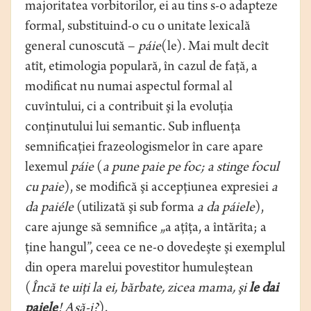
majoritatea vorbitorilor, ei au tins s-o adapteze
formal, substituind-o cu o unitate lexicală
general cunoscută –
páie
(le). Mai mult decît
atît, etimologia populară, în cazul de faţă, a
modificat nu numai aspectul formal al
cuvîntului, ci a contribuit şi la evoluţia
conţinutului lui semantic. Sub influenţa
semnificaţiei frazeologismelor în care apare
lexemul
páie
(
a pune paie pe foc; a stinge focul
cu paie
), se modifică şi accepţiunea expresiei
a
da paiéle
(utilizată şi sub forma
a da páiele
),
care ajunge să semnifice „a aţîţa, a întărîta; a
ţine hangul”, ceea ce ne-o dovedeşte şi exemplul
din opera marelui povestitor humuleştean
(
Încă te uiţi la ei, bărbate, zicea mama, şi
le dai
paiele
! Aşă-i?
).