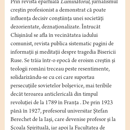
Prin revista eparhială
Luminătorul
, jurnalismul
creştin profesionist a demonstrat că poate
influenţa decisiv conştiinţa unei societăţi
dezorientate, deznaţionalizate. Întrucât
Chişinăul se afla în vecinătatea iadului
comunist, revista publica sistematic pagini de
informaţii şi meditaţii despre tragedia Bisericii
Ruse. Se trăia într-o epocă de eroism creştin şi
teologii români treceau peste resentimente,
solidarizându-se cu cei care suportau
persecuţiile sovietelor bolşevice, mai teribile
decât teroarea anticlericală din timpul
revoluţiei de la 1789 în Franţa . De prin 1923
până în 1927, profesorul universitar Ştefan
Berechet de la Iaşi, care devenise profesor şi la
Şcoala Spirituală, iar apoi la Facultatea de