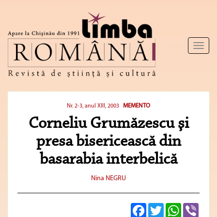
Toggl
naviga
MEMENTO
Nr. 2-3, anul XIII, 2003
Corneliu Grumăzescu şi
presa bisericească din
basarabia interbelică
Nina NEGRU
Facebook
Twitter
WhatsApp
Viber