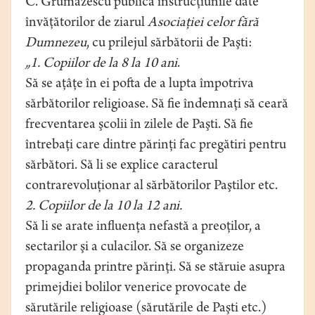
C. Grumăzescu publică instrucţiunile date
învăţătorilor de ziarul
Asociaţiei celor fără
Dumnezeu
, cu prilejul sărbătorii de Paşti:
„1. Copiilor de la 8 la 10 ani
.
Să se aţâţe în ei pofta de a lupta împotriva
sărbătorilor religioase. Să fie îndemnaţi să ceară
frecventarea şcolii în zilele de Paşti. Să fie
întrebaţi care dintre părinţi fac pregătiri pentru
sărbători. Să li se explice caracterul
contrarevoluţionar al sărbătorilor Paştilor etc.
2. Copiilor de la 10 la 12 ani.
Să li se arate influenţa nefastă a preoţilor, a
sectarilor şi a culacilor. Să se organizeze
propaganda printre părinţi. Să se stăruie asupra
primejdiei bolilor venerice provocate de
sărutările religioase (sărutările de Paşti etc.)