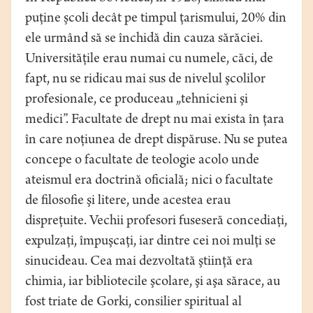
puţine şcoli decât pe timpul ţarismului, 20% din
ele urmând să se închidă din cauza sărăciei.
Universităţile erau numai cu numele, căci, de
fapt, nu se ridicau mai sus de nivelul şcolilor
profesionale, ce produceau „tehnicieni şi
medici”. Facultate de drept nu mai exista în ţara
în care noţiunea de drept dispăruse. Nu se putea
concepe o facultate de teologie acolo unde
ateismul era doctrină oficială; nici o facultate
de filosofie şi litere, unde acestea erau
dispreţuite. Vechii profesori fuseseră concediaţi,
expulzaţi, împuşcaţi, iar dintre cei noi mulţi se
sinucideau. Cea mai dezvoltată ştiinţă era
chimia, iar bibliotecile şcolare, şi aşa sărace, au
fost triate de Gorki, consilier spiritual al