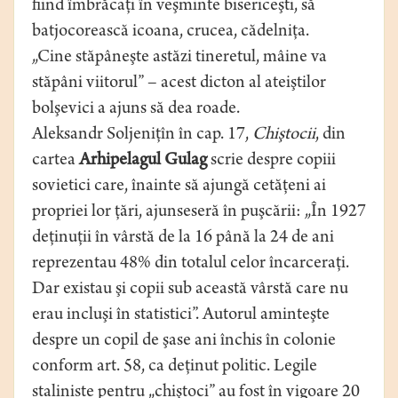
fiind îmbrăcaţi în veşminte bisericeşti, să
batjocorească icoana, crucea, cădelniţa.
„Cine stăpâneşte astăzi tineretul, mâine va
stăpâni viitorul” – acest dicton al ateiştilor
bolşevici a ajuns să dea roade.
Aleksandr Soljeniţîn în cap. 17,
Chiştocii
, din
cartea
Arhipelagul Gulag
scrie despre copiii
sovietici care, înainte să ajungă cetăţeni ai
propriei lor ţări, ajunseseră în puşcării: „În 1927
deţinuţii în vârstă de la 16 până la 24 de ani
reprezentau 48% din totalul celor încarceraţi.
Dar existau şi copii sub această vârstă care nu
erau incluşi în statistici”. Autorul aminteşte
despre un copil de şase ani închis în colonie
conform art. 58, ca deţinut politic. Legile
staliniste pentru „chiştoci” au fost în vigoare 20