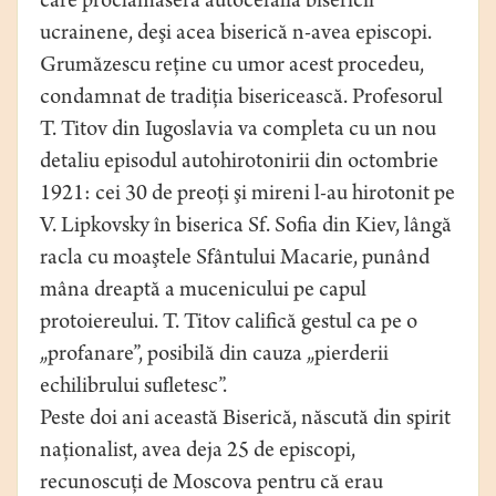
care proclamaseră autocefalia bisericii
ucrainene, deşi acea biserică n-avea episcopi.
Grumăzescu reţine cu umor acest procedeu,
condamnat de tradiţia bisericească. Profesorul
T. Titov din Iugoslavia va completa cu un nou
detaliu episodul autohirotonirii din octombrie
1921: cei 30 de preoţi şi mireni l-au hirotonit pe
V. Lipkovsky în biserica Sf. Sofia din Kiev, lângă
racla cu moaştele Sfântului Macarie, punând
mâna dreaptă a mucenicului pe capul
protoiereului. T. Titov califică gestul ca pe o
„profanare”, posibilă din cauza „pierderii
echilibrului sufletesc”.
Peste doi ani această Biserică, născută din spirit
naţionalist, avea deja 25 de episcopi,
recunoscuţi de Moscova pentru că erau