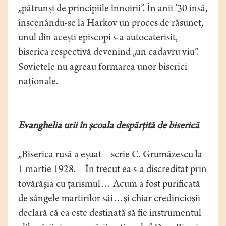
„pătrunşi de principiile înnoirii”. În anii ’30 însă,
înscenându-se la Harkov un proces de răsunet,
unul din aceşti episcopi s-a autocaterisit,
biserica respectivă devenind „un cadavru viu”.
Sovietele nu agreau formarea unor biserici
naţionale.
Evanghelia urii în şcoala despărţită de biserică
„Biserica rusă a eşuat – scrie C. Grumăzescu la
1 martie 1928. – În trecut ea s-a discreditat prin
tovărăşia cu ţarismul… Acum a fost purificată
de sângele martirilor săi…şi chiar credincioşii
declară că ea este destinată să fie instrumentul