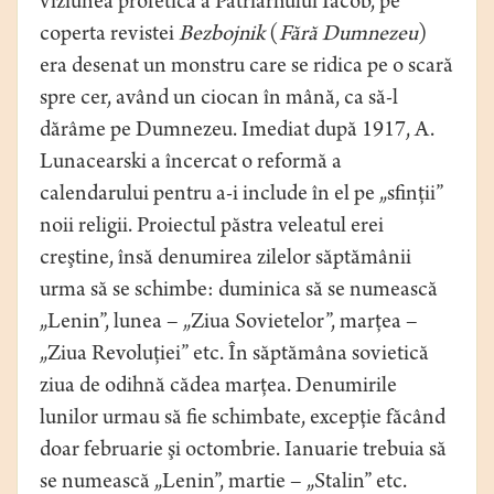
viziunea profetică a Patriarhului Iacob, pe
coperta revistei
Bezbojnik
(
Fără Dumnezeu
)
era desenat un monstru care se ridica pe o scară
spre cer, având un ciocan în mână, ca să-l
dărâme pe Dumnezeu. Imediat după 1917, A.
Lunacearski a încercat o reformă a
calendarului pentru a-i include în el pe „sfinţii”
noii religii. Proiectul păstra veleatul erei
creştine, însă denumirea zilelor săptămânii
urma să se schimbe: duminica să se numească
„Lenin”, lunea – „Ziua Sovietelor”, marţea –
„Ziua Revoluţiei” etc. În săptămâna sovietică
ziua de odihnă cădea marţea. Denumirile
lunilor urmau să fie schimbate, excepţie făcând
doar februarie şi octombrie. Ianuarie trebuia să
se numească „Lenin”, martie – „Stalin” etc.