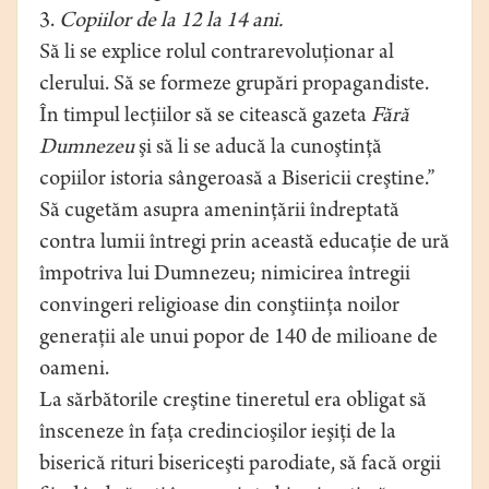
3.
Copiilor de la 12 la 14 ani.
Să li se explice rolul contrarevoluţionar al
clerului. Să se formeze grupări propagandiste.
În timpul lecţiilor să se citească gazeta
Fără
Dumnezeu
şi să li se aducă la cunoştinţă
copiilor istoria sângeroasă a Bisericii creştine.”
Să cugetăm asupra ameninţării îndreptată
contra lumii întregi prin această educaţie de ură
împotriva lui Dumnezeu; nimicirea întregii
convingeri religioase din conştiinţa noilor
generaţii ale unui popor de 140 de milioane de
oameni.
La sărbătorile creştine tineretul era obligat să
însceneze în faţa credincioşilor ieşiţi de la
biserică rituri bisericeşti parodiate, să facă orgii