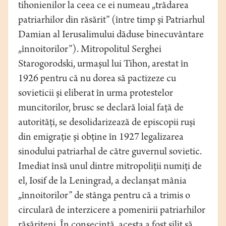
tihonienilor la ceea ce ei numeau „trădarea
patriarhilor din răsărit” (între timp şi Patriarhul
Damian al Ierusalimului dăduse binecuvântare
„înnoitorilor”). Mitropolitul Serghei
Starogorodski, urmaşul lui Tihon, arestat în
1926 pentru că nu dorea să pactizeze cu
sovieticii şi eliberat în urma protestelor
muncitorilor, brusc se declară loial faţă de
autorităţi, se desolidarizează de episcopii ruşi
din emigraţie şi obţine în 1927 legalizarea
sinodului patriarhal de către guvernul sovietic.
Imediat însă unul dintre mitropoliţii numiţi de
el, Iosif de la Leningrad, a declanşat mânia
„înnoitorilor” de stânga pentru că a trimis o
circulară de interzicere a pomenirii patriarhilor
răsăriteni. În consecinţă, acesta a fost silit să