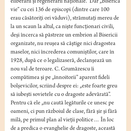
eliberării şi regenerării naţionale.” Dar „Biserica
vie” cu cei 136 de episcopi (dintre care 100
erau căsătoriţi ori văduvi), strămutaţi mereu de
la un scaun la altul, ca nişte funcţionari civili,
deşi încerca să păstreze un embrion al Bisericii
organizate, nu reuşea să câştige nici dragostea
maselor, nici încrederea comuniştilor, care în
1928, după ce o legalizaseră, declanşează un
nou val de teroare. C. Grumăzescu îi
compătimea şi pe „înnoitorii” aparent fideli
bolşevicilor, scriind despre ei: „este foarte greu
să iubeşti sovietele cu o dragoste adevărată”.
Pentru că ele „nu caută legăturile ce unesc pe
oameni, ci pun războiul de clase, fără şir şi fără
milă, pe primul plan al vieţii politice… În loc
de a predica o evanghelie de dragoste, această