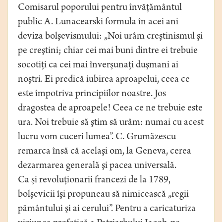
Comisarul poporului pentru învăţământul
public A. Lunacearski formula în acei ani
deviza bolşevismului: „Noi urâm creştinismul şi
pe creştini; chiar cei mai buni dintre ei trebuie
socotiţi ca cei mai înverşunaţi duşmani ai
noştri. Ei predică iubirea aproapelui, ceea ce
este împotriva principiilor noastre. Jos
dragostea de aproapele! Ceea ce ne trebuie este
ura. Noi trebuie să ştim să urâm: numai cu acest
lucru vom cuceri lumea”. C. Grumăzescu
remarca însă că acelaşi om, la Geneva, cerea
dezarmarea generală şi pacea universală.
Ca şi revoluţionarii francezi de la 1789,
bolşevicii îşi propuneau să nimicească „regii
pământului şi ai cerului”. Pentru a caricaturiza