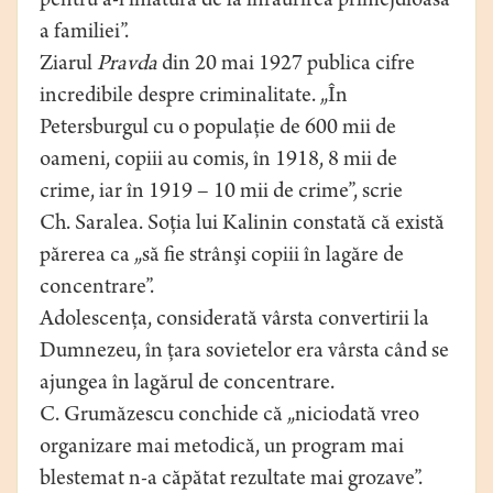
pentru a-i înlătura de la înrâurirea primejdioasă
a familiei”.
Ziarul
Pravda
din 20 mai 1927 publica cifre
incredibile despre criminalitate. „În
Petersburgul cu o populaţie de 600 mii de
oameni, copiii au comis, în 1918, 8 mii de
crime, iar în 1919 – 10 mii de crime”, scrie
Ch. Saralea. Soţia lui Kalinin constată că există
părerea ca „să fie strânşi copiii în lagăre de
concentrare”.
Adolescenţa, considerată vârsta convertirii la
Dumnezeu, în ţara sovietelor era vârsta când se
ajungea în lagărul de concentrare.
C. Grumăzescu conchide că „niciodată vreo
organizare mai metodică, un program mai
blestemat n-a căpătat rezultate mai grozave”.