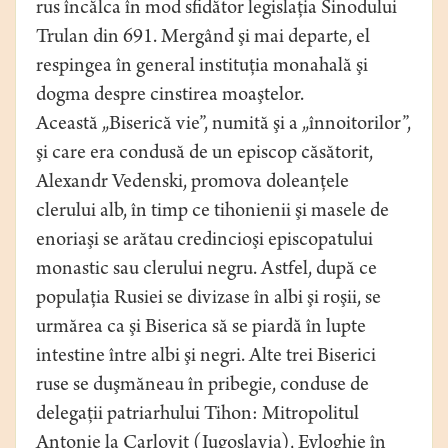
rus încălca în mod sfidător legislaţia Sinodului
Trulan din 691. Mergând şi mai departe, el
respingea în general instituţia monahală şi
dogma despre cinstirea moaştelor.
Această „Biserică vie”, numită şi a „înnoitorilor”,
şi care era condusă de un episcop căsătorit,
Alexandr Vedenski, promova doleanţele
clerului alb, în timp ce tihonienii şi masele de
enoriaşi se arătau credincioşi episcopatului
monastic sau clerului negru. Astfel, după ce
populaţia Rusiei se divizase în albi şi roşii, se
urmărea ca şi Biserica să se piardă în lupte
intestine între albi şi negri. Alte trei Biserici
ruse se duşmăneau în pribegie, conduse de
delegaţii patriarhului Tihon: Mitropolitul
Antonie la Carloviţ (Iugoslavia), Evloghie în