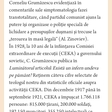
Corneliu Grumăzescu evidenţiază în
comentariile sale simptomatologia fazei
transtotalitare, când partidul comunist ajuns la
putere îşi organizase o poliţie specială de
lichidare a presupuşilor duşmani şi trecuse la
„teroarea în masă legală” (Al. Zinoviev).
În 1928, la 10 ani de la înfiinţarea Comisiei
extraordinare de execuţii (CEKA) a guvernului
sovietic, C. Grumăzescu publica în
Luminătorul
articolul
Există un infern undeva
pe pământ?
Reţinem câteva cifre selectate de
teologul nostru din statisticile oficiale asupra
activităţii CEKA. Din decembrie 1917 până în
septembrie 1921, CEKA a împuşcat 1.766.118
persoane: 815.000 ţărani, 200.000 soldaţi,