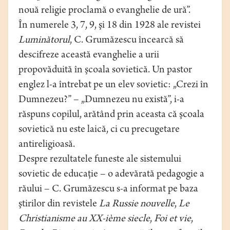
nouă religie proclamă o evanghelie de ură”.
În numerele 3, 7, 9, şi 18 din 1928 ale revistei
Luminătorul
, C. Grumăzescu încearcă să
descifreze această evanghelie a urii
propovăduită în şcoala sovietică. Un pastor
englez l-a întrebat pe un elev sovietic: „Crezi în
Dumnezeu?” – „Dumnezeu nu există”, i-a
răspuns copilul, arătând prin aceasta că şcoala
sovietică nu este laică, ci cu precugetare
antireligioasă.
Despre rezultatele funeste ale sistemului
sovietic de educaţie – o adevărată pedagogie a
răului – C. Grumăzescu s-a informat pe baza
ştirilor din revistele
La Russie nouvelle
,
Le
Christianisme au XX-ième siecle
,
Foi et vie
,