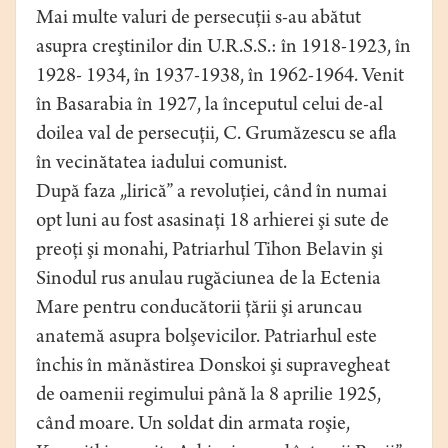
Mai multe valuri de persecuţii s-au abătut
asupra creştinilor din U.R.S.S.: în 1918-1923, în
1928- 1934, în 1937-1938, în 1962-1964. Venit
în Basarabia în 1927, la începutul celui de-al
doilea val de persecuţii, C. Grumăzescu se afla
în vecinătatea iadului comunist.
După faza „lirică” a revoluţiei, când în numai
opt luni au fost asasinaţi 18 arhierei şi sute de
preoţi şi monahi, Patriarhul Tihon Belavin şi
Sinodul rus anulau rugăciunea de la Ectenia
Mare pentru conducătorii ţării şi aruncau
anatemă asupra bolşevicilor. Patriarhul este
închis în mănăstirea Donskoi şi supravegheat
de oamenii regimului până la 8 aprilie 1925,
când moare. Un soldat din armata roşie,