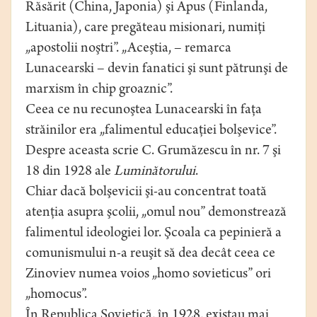
Răsărit (China, Japonia) şi Apus (Finlanda,
Lituania), care pregăteau misionari, numiţi
„apostolii noştri”. „Aceştia, – remarca
Lunacearski – devin fanatici şi sunt pătrunşi de
marxism în chip groaznic”.
Ceea ce nu recunoştea Lunacearski în faţa
străinilor era „falimentul educaţiei bolşevice”.
Despre aceasta scrie C. Grumăzescu în nr. 7 şi
18 din 1928 ale
Luminătorului
.
Chiar dacă bolşevicii şi-au concentrat toată
atenţia asupra şcolii, „omul nou” demonstrează
falimentul ideologiei lor. Şcoala ca pepinieră a
comunismului n-a reuşit să dea decât ceea ce
Zinoviev numea voios „homo sovieticus” ori
„homocus”.
În Republica Sovietică, în 1928, existau mai