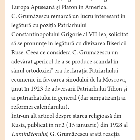
Europa Apuseană şi Platon în America.
C. Grumăzescu remarcă un lucru interesant în
legătură cu poziţia Patriarhului
Constantinopolului Grigorie al VII-lea, solicitat
să se pronunţe în legătură cu divizarea Bisericii
Ruse. Ceea ce considera C. Grumăzescu un
adevărat „pericol de a se produce scandal în
sânul ortodoxiei” era declaraţia Patriarhului
ecumenic în favoarea sinodului de la Moscova,
ţinut în 1923 de adversarii Patriarhului Tihon şi
ai patriarhatului în general (dar simpatizanţi ai
reformei calendarului).
Într-un alt articol despre starea religioasă din
Rusia, publicat în nr.2 (15 ianuarie) din 1928 al
Luminătorului
, G. Grumăzescu arată reacţia