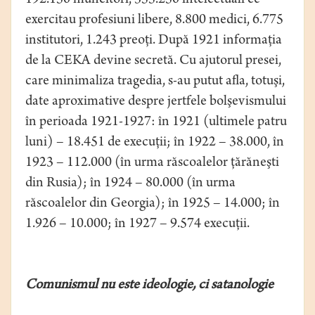
192.150 muncitori, 355.250 intelectuali ce
exercitau profesiuni libere, 8.800 medici, 6.775
institutori, 1.243 preoţi. După 1921 informaţia
de la CEKA devine secretă. Cu ajutorul presei,
care minimaliza tragedia, s-au putut afla, totuşi,
date aproximative despre jertfele bolşevismului
în perioada 1921-1927: în 1921 (ultimele patru
luni) – 18.451 de execuţii; în 1922 – 38.000, în
1923 – 112.000 (în urma răscoalelor ţărăneşti
din Rusia); în 1924 – 80.000 (în urma
răscoalelor din Georgia); în 1925 – 14.000; în
1.926 – 10.000; în 1927 – 9.574 execuţii.
Comunismul nu este ideologie, ci satanologie