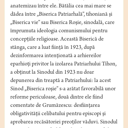
anatemizau între ele. Bătălia cea mai mare se
dădea între „Biserica Patriarhală”, tihoniană şi
„Biserica vie” sau Biserica Roşie, sinodală, care
împrumuta ideologia comunismului pentru
concepţiile religioase. Această Biserică de
stânga, care a luat fiinţă în 1923, după
dezinformarea intenţionată a arhiereilor
eparhioţi privitor la izolarea Patriarhului Tihon,
a obţinut la Sinodul din 1923 nu doar
depunerea din treaptă a Patriarhului: la acest
Sinod „Biserica roşie” s-a arătat favorabilă unor
reforme periculoase, două dintre ele fiind
comentate de Grumăzescu: desfiinţarea
obligativităţii celibatului pentru episcopi şi
aprobarea recăsătoriei preoţilor văduvi. Sinodul