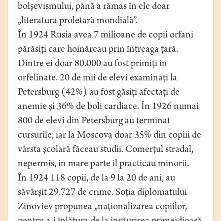
bolşevismului, până a rămas în ele doar
„literatura proletară mondială”.
În 1924 Rusia avea 7 milioane de copii orfani
părăsiţi care hoinăreau prin întreaga ţară.
Dintre ei doar 80.000 au fost primiţi în
orfelinate. 20 de mii de elevi examinaţi la
Petersburg (42%) au fost găsiţi afectaţi de
anemie şi 36% de boli cardiace. În 1926 numai
800 de elevi din Petersburg au terminat
cursurile, iar la Moscova doar 35% din copiii de
vârsta şcolară făceau studii. Comerţul stradal,
nepermis, în mare parte îl practicau minorii.
În 1924 118 copii, de la 9 la 20 de ani, au
săvârşit 29.727 de crime. Soţia diplomatului
Zinoviev propunea „naţionalizarea copiilor,