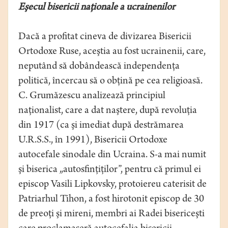
Eşecul bisericii naţionale a ucrainenilor
Dacă a profitat cineva de divizarea Bisericii
Ortodoxe Ruse, aceştia au fost ucrainenii, care,
neputând să dobândească independenţa
politică, încercau să o obţină pe cea religioasă.
C. Grumăzescu analizează principiul
naţionalist, care a dat naştere, după revoluţia
din 1917 (ca şi imediat după destrămarea
U.R.S.S., în 1991), Bisericii Ortodoxe
autocefale sinodale din Ucraina. S-a mai numit
şi biserica „autosfinţiţilor”, pentru că primul ei
episcop Vasili Lipkovsky, protoiereu caterisit de
Patriarhul Tihon, a fost hirotonit episcop de 30
de preoţi şi mireni, membri ai Radei bisericeşti