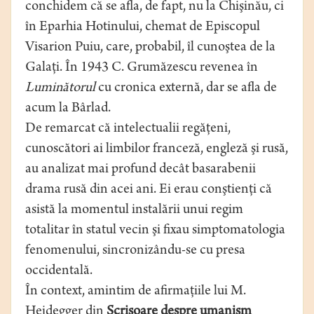
conchidem că se afla, de fapt, nu la Chişinău, ci
în Eparhia Hotinului, chemat de Episcopul
Visarion Puiu, care, probabil, îl cunoştea de la
Galaţi. În 1943 C. Grumăzescu revenea în
Luminătorul
cu cronica externă, dar se afla de
acum la Bârlad.
De remarcat că intelectualii regăţeni,
cunoscători ai limbilor franceză, engleză şi rusă,
au analizat mai profund decât basarabenii
drama rusă din acei ani. Ei erau conştienţi că
asistă la momentul instalării unui regim
totalitar în statul vecin şi fixau simptomatologia
fenomenului, sincronizându-se cu presa
occidentală.
În context, amintim de afirmaţiile lui M.
Heidegger din
Scrisoare despre umanism