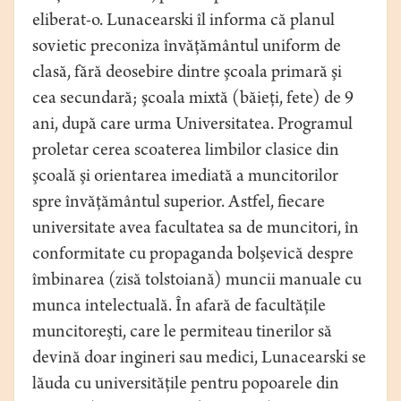
eliberat-o. Lunacearski îl informa că planul
sovietic preconiza învăţământul uniform de
clasă, fără deosebire dintre şcoala primară şi
cea secundară; şcoala mixtă (băieţi, fete) de 9
ani, după care urma Universitatea. Programul
proletar cerea scoaterea limbilor clasice din
şcoală şi orientarea imediată a muncitorilor
spre învăţământul superior. Astfel, fiecare
universitate avea facultatea sa de muncitori, în
conformitate cu propaganda bolşevică despre
îmbinarea (zisă tolstoiană) muncii manuale cu
munca intelectuală. În afară de facultăţile
muncitoreşti, care le permiteau tinerilor să
devină doar ingineri sau medici, Lunacearski se
lăuda cu universităţile pentru popoarele din