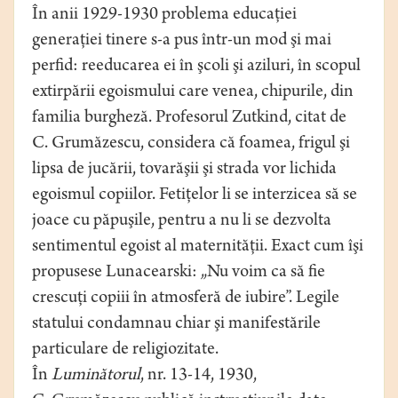
În anii 1929-1930 problema educaţiei
generaţiei tinere s-a pus într-un mod şi mai
perfid: reeducarea ei în şcoli şi aziluri, în scopul
extirpării egoismului care venea, chipurile, din
familia burgheză. Profesorul Zutkind, citat de
C. Grumăzescu, considera că foamea, frigul şi
lipsa de jucării, tovarăşii şi strada vor lichida
egoismul copiilor. Fetiţelor li se interzicea să se
joace cu păpuşile, pentru a nu li se dezvolta
sentimentul egoist al maternităţii. Exact cum îşi
propusese Lunacearski: „Nu voim ca să fie
crescuţi copiii în atmosferă de iubire”. Legile
statului condamnau chiar şi manifestările
particulare de religiozitate.
În
Luminătorul
, nr. 13-14, 1930,