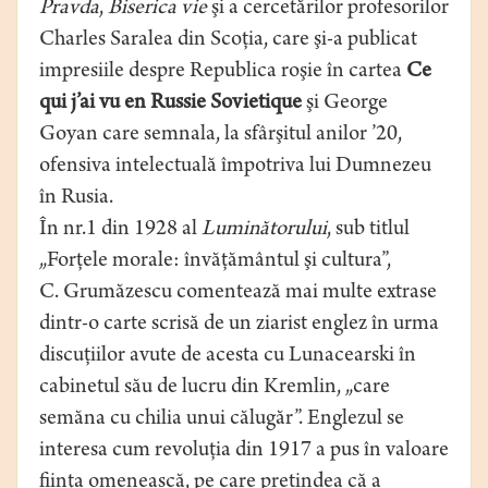
Pravda
,
Biserica vie
şi a cercetărilor profesorilor
Charles Saralea din Scoţia, care şi-a publicat
impresiile despre Republica roşie în cartea
Ce
qui j’ai vu en Russie Sovietique
şi George
Goyan care semnala, la sfârşitul anilor ’20,
ofensiva intelectuală împotriva lui Dumnezeu
în Rusia.
În nr.1 din 1928 al
Luminătorului
, sub titlul
„Forţele morale: învăţământul şi cultura”,
C. Grumăzescu comentează mai multe extrase
dintr-o carte scrisă de un ziarist englez în urma
discuţiilor avute de acesta cu Lunacearski în
cabinetul său de lucru din Kremlin, „care
semăna cu chilia unui călugăr”. Englezul se
interesa cum revoluţia din 1917 a pus în valoare
fiinţa omenească, pe care pretindea că a