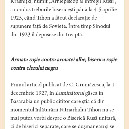
Krasniţki, numit „Arhiepiscop al întregii Rusii”,
a condus treburile bisericeşti până la 4-5 aprilie
1925, când Tihon a făcut declaraţie de
supunere faţă de Soviete. Între timp Sinodul
din 1923 îl depusese din treaptă.
Armata roşie contra armatei albe, biserica roşie
contra clerului negru
Primul articol publicat de C. Grumăzescu, la 1
decembrie 1927, în
Luminătorul
găsea în
Basarabia un public cititor care ştia că din
momentul înlăturării Patriarhului Tihon nu se
mai putea vorbi despre o Biserică Rusă unitară,
ci de biserici separate, care se duşmăneau şi se