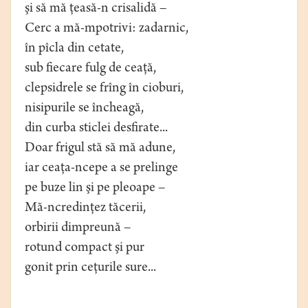
şi să mă ţeasă-n crisalidă –
Cerc a mă-mpotrivi: zadarnic,
în pîcla din cetate,
sub fiecare fulg de ceaţă,
clepsidrele se frîng în cioburi,
nisipurile se încheagă,
din curba sticlei desfirate...
Doar frigul stă să mă adune,
iar ceaţa-ncepe a se prelinge
pe buze lin şi pe pleoape –
Mă-ncredinţez tăcerii,
orbirii dimpreună –
rotund compact şi pur
gonit prin ceţurile sure...