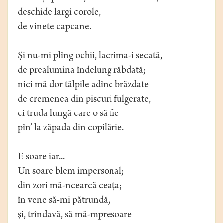
deschide largi corole,
de vinete capcane.
Şi nu-mi plîng ochii, lacrima-i secată,
de prealumina îndelung răbdată;
nici mă dor tălpile adînc brăzdate
de cremenea din piscuri fulgerate,
ci truda lungă care o să fie
pîn’ la zăpada din copilărie.
E soare iar...
Un soare blem impersonal;
din zori mă-ncearcă ceaţa;
în vene să-mi pătrundă,
şi, trîndavă, să mă-mpresoare