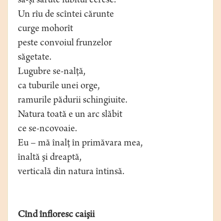
să-şi sărute iubitul ceresc.
Un rîu de scîntei cărunte
curge mohorît
peste convoiul frunzelor
săgetate.
Lugubre se-nalţă,
ca tuburile unei orge,
ramurile pădurii schingiuite.
Natura toată e un arc slăbit
ce se-ncovoaie.
Eu – mă înalţ în primăvara mea,
înaltă şi dreaptă,
verticală din natura întinsă.
Cînd înfloresc caişii