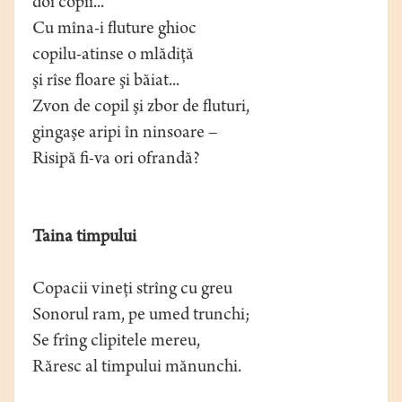
doi copii...
Cu mîna-i fluture ghioc
copilu-atinse o mlădiţă
şi rîse floare şi băiat...
Zvon de copil şi zbor de fluturi,
gingaşe aripi în ninsoare –
Risipă fi-va ori ofrandă?
Taina timpului
Copacii vineţi strîng cu greu
Sonorul ram, pe umed trunchi;
Se frîng clipitele mereu,
Răresc al timpului mănunchi.