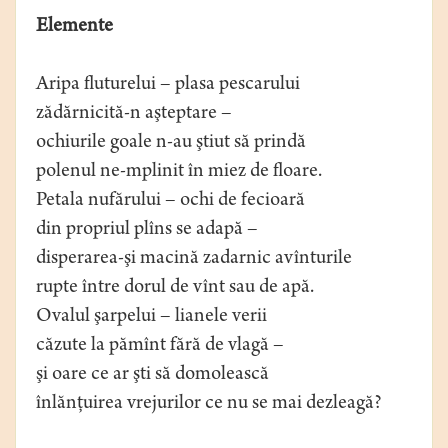
Elemente
Aripa fluturelui – plasa pescarului
zădărnicită-n aşteptare –
ochiurile goale n-au ştiut să prindă
polenul ne-mplinit în miez de floare.
Petala nufărului – ochi de fecioară
din propriul plîns se adapă –
disperarea-şi macină zadarnic avînturile
rupte între dorul de vînt sau de apă.
Ovalul şarpelui – lianele verii
căzute la pămînt fără de vlagă –
şi oare ce ar şti să domolească
înlănţuirea vrejurilor ce nu se mai dezleagă?