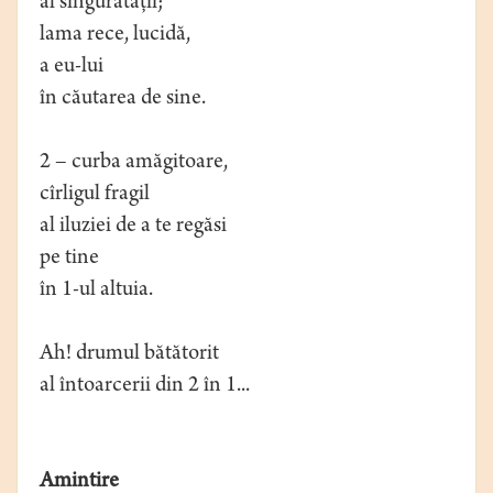
al singurătăţii;
lama rece, lucidă,
a eu-lui
în căutarea de sine.
2 – curba amăgitoare,
cîrligul fragil
al iluziei de a te regăsi
pe tine
în 1-ul altuia.
Ah! drumul bătătorit
al întoarcerii din 2 în 1...
Amintire