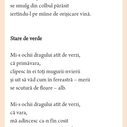
se smulg din colbul părăsit
iertîndu-l pe mîine de orişicare vină.
Stare de verde
Mi-s ochii dragului atît de verzi,
că primăvara,
clipesc în ei toţi mugurii-nvierii
şi uit să văd cum în fereastră – merii
se scutură de floare – alb.
Mi-s ochii dragului atît de verzi,
că vara,
mă adîncesc ca-n fîn cosit