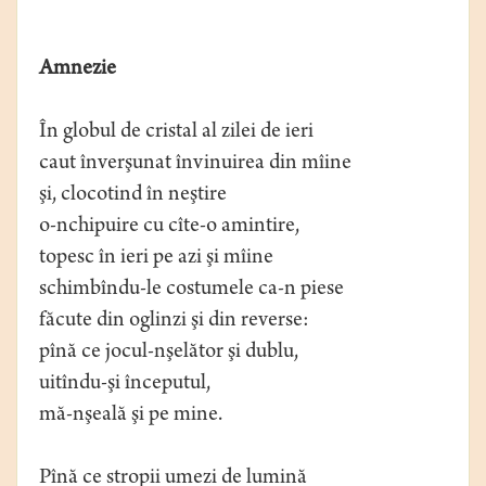
Amnezie
În globul de cristal al zilei de ieri
caut înverşunat învinuirea din mîine
şi, clocotind în neştire
o-nchipuire cu cîte-o amintire,
topesc în ieri pe azi şi mîine
schimbîndu-le costumele ca-n piese
făcute din oglinzi şi din reverse:
pînă ce jocul-nşelător şi dublu,
uitîndu-şi începutul,
mă-nşeală şi pe mine.
Pînă ce stropii umezi de lumină