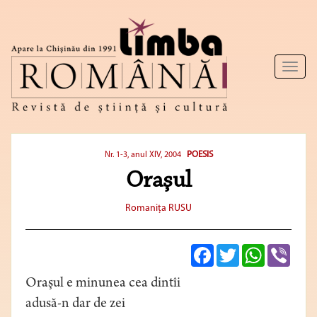
Toggl
naviga
POESIS
Nr. 1-3, anul XIV, 2004
Oraşul
Romaniţa RUSU
Facebook
Twitter
WhatsApp
Viber
Oraşul e minunea cea dintîi
adusă-n dar de zei