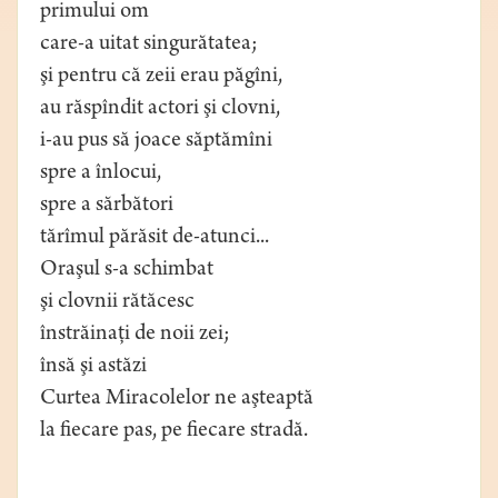
primului om
care-a uitat singurătatea;
şi pentru că zeii erau păgîni,
au răspîndit actori şi clovni,
i-au pus să joace săptămîni
spre a înlocui,
spre a sărbători
tărîmul părăsit de-atunci...
Oraşul s-a schimbat
şi clovnii rătăcesc
înstrăinaţi de noii zei;
însă şi astăzi
Curtea Miracolelor ne aşteaptă
la fiecare pas, pe fiecare stradă.