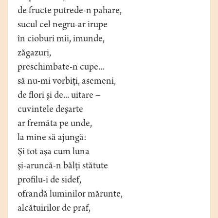
de fructe putrede-n pahare,
sucul cel negru-ar irupe
în cioburi mii, imunde,
zăgazuri,
preschimbate-n cupe...
să nu-mi vorbiţi, asemeni,
de flori şi de... uitare –
cuvintele deşarte
ar fremăta pe unde,
la mine să ajungă:
Şi tot aşa cum luna
şi-aruncă-n bălţi stătute
profilu-i de sidef,
ofrandă luminilor mărunte,
alcătuirilor de praf,