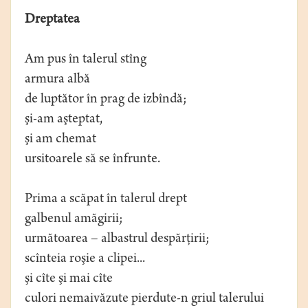
Dreptatea
Am pus în talerul stîng
armura albă
de luptător în prag de izbîndă;
şi-am aşteptat,
şi am chemat
ursitoarele să se înfrunte.
Prima a scăpat în talerul drept
galbenul amăgirii;
următoarea – albastrul despărţirii;
scînteia roşie a clipei...
şi cîte şi mai cîte
culori nemaivăzute pierdute-n griul talerului