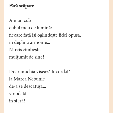
Fără scăpare
Am un cub –
cubul meu de lumină:
fiecare faţă îşi oglindeşte fidel opusa,
în deplină armonie...
Narcis zîmbeşte,
mulţumit de sine!
Doar muchia visează încordată
la Marea Nebunie
de-a se descătuşa...
vreodată...
în sferă!