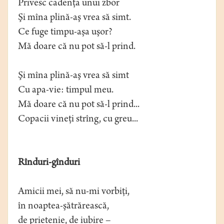
Privesc cadenţa unui zbor
Şi mîna plină-aş vrea să simt.
Ce fuge timpu-aşa uşor?
Mă doare că nu pot să-l prind.
Şi mîna plină-aş vrea să simt
Cu apa-vie: timpul meu.
Mă doare că nu pot să-l prind...
Copacii vineţi strîng, cu greu...
Rînduri-gînduri
Amicii mei, să nu-mi vorbiţi,
în noaptea-şătrărească,
de prietenie, de iubire –