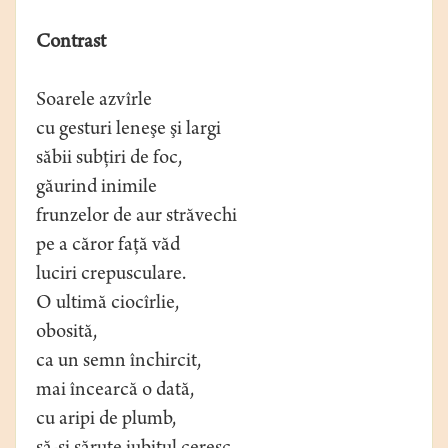
Contrast
Soarele azvîrle
cu gesturi leneşe şi largi
săbii subţiri de foc,
găurind inimile
frunzelor de aur străvechi
pe a căror faţă văd
luciri crepusculare.
O ultimă ciocîrlie,
obosită,
ca un semn închircit,
mai încearcă o dată,
cu aripi de plumb,