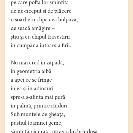
pe care pofta lor smintită
de ne-nceput şi de plăcere
o soarbe-n clipa cea hulpavă,
de seacă amăgire –
ştiu şi eu chipul travestirii
în cumpăna întoars-a firii.
Nu mai cred în zăpadă,
în geometria albă
a apei ce se frînge
în ea şi în adîncuri
spre-a s-alinta mai pură
în palmă, printre rînduri.
Sub muntele de gheaţă,
pustiul toamnei geme;
sămînţă picurată, otrava din brînduşă