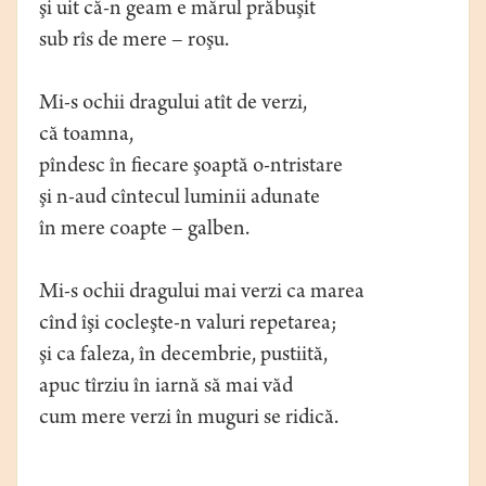
şi uit că-n geam e mărul prăbuşit
sub rîs de mere – roşu.
Mi-s ochii dragului atît de verzi,
că toamna,
pîndesc în fiecare şoaptă o-ntristare
şi n-aud cîntecul luminii adunate
în mere coapte – galben.
Mi-s ochii dragului mai verzi ca marea
cînd îşi cocleşte-n valuri repetarea;
şi ca faleza, în decembrie, pustiită,
apuc tîrziu în iarnă să mai văd
cum mere verzi în muguri se ridică.