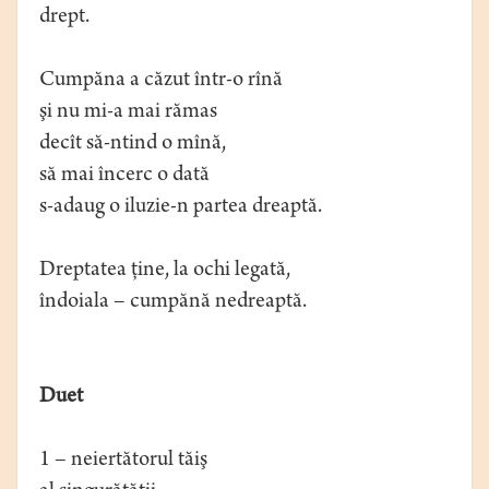
drept.
Cumpăna a căzut într-o rînă
şi nu mi-a mai rămas
decît să-ntind o mînă,
să mai încerc o dată
s-adaug o iluzie-n partea dreaptă.
Dreptatea ţine, la ochi legată,
îndoiala – cumpănă nedreaptă.
Duet
1 – neiertătorul tăiş