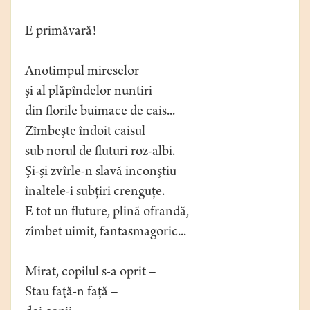
E primăvară!
Anotimpul mireselor
şi al plăpîndelor nuntiri
din florile buimace de cais...
Zîmbeşte îndoit caisul
sub norul de fluturi roz-albi.
Şi-şi zvîrle-n slavă inconştiu
înaltele-i subţiri crenguţe.
E tot un fluture, plină ofrandă,
zîmbet uimit, fantasmagoric...
Mirat, copilul s-a oprit –
Stau faţă-n faţă –