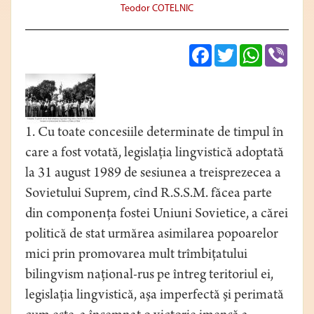
Teodor COTELNIC
Facebook
Twitter
WhatsApp
Viber
1. Cu toate concesiile determinate de timpul în
care a fost votată, legislaţia lingvistică adoptată
la 31 august 1989 de sesiunea a treisprezecea a
Sovietului Suprem, cînd R.S.S.M. făcea parte
din componenţa fostei Uniuni Sovietice, a cărei
politică de stat urmărea asimilarea popoarelor
mici prin promovarea mult trîmbiţatului
bilingvism naţional-rus pe întreg teritoriul ei,
legislaţia lingvistică, aşa imperfectă şi perimată