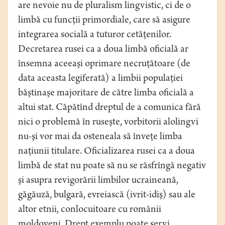
are nevoie nu de pluralism lingvistic, ci de o
limbă cu funcţii primordiale, care să asigure
integrarea socială a tuturor cetăţenilor.
Decretarea rusei ca a doua limbă oficială ar
însemna aceeaşi oprimare necruţătoare (de
data aceasta legiferată) a limbii populaţiei
băştinaşe majoritare de către limba oficială a
altui stat. Căpătînd dreptul de a comunica fără
nici o problemă în ruseşte, vorbitorii alolingvi
nu-şi vor mai da osteneala să înveţe limba
naţiunii titulare. Oficializarea rusei ca a doua
limbă de stat nu poate să nu se răsfrîngă negativ
şi asupra revigorării limbilor ucraineană,
găgăuză, bulgară, evreiască (ivrit-idiş) sau ale
altor etnii, conlocuitoare cu românii
moldoveni. Drept exemplu poate servi