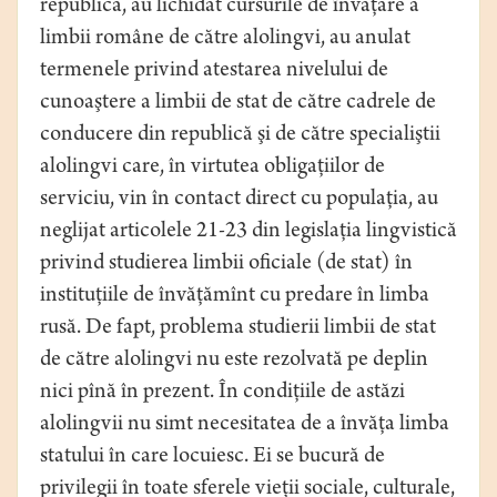
republică, au lichidat cursurile de învăţare a
limbii române de către alolingvi, au anulat
termenele privind atestarea nivelului de
cunoaştere a limbii de stat de către cadrele de
conducere din republică şi de către specialiştii
alolingvi care, în virtutea obligaţiilor de
serviciu, vin în contact direct cu populaţia, au
neglijat articolele 21-23 din legislaţia lingvistică
privind studierea limbii oficiale (de stat) în
instituţiile de învăţămînt cu predare în limba
rusă. De fapt, problema studierii limbii de stat
de către alolingvi nu este rezolvată pe deplin
nici pînă în prezent. În condiţiile de astăzi
alolingvii nu simt necesitatea de a învăţa limba
statului în care locuiesc. Ei se bucură de
privilegii în toate sferele vieţii sociale, culturale,