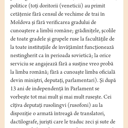
politice (toţi doritorii (veneticii) au primit
cetăţenie fără censul de vechime de trai în
Moldova şi fără verificarea gradului de
cunoaştere a limbii române; grădiniţele, şcolile
de toate gradele şi grupele ruse la facultăţile de
la toate instituţiile de învăţămînt funcţionează
nestingherit ca în perioada sovietică; la orice
serviciu se angajează fără a susţine vreo probă
la limba română; fără a cunoaşte limba oficială
devin miniştri, deputaţi, parlamentari). Şi după
13 ani de independenţă în Parlament se
vorbeşte tot mai mult şi mai mult ruseşte. Cei
cîţiva deputaţi rusolingvi (rusofoni) au la
dispoziţie o armată întreagă de translatori,
dactilografe, jurişti care le traduc zeci şi sute de