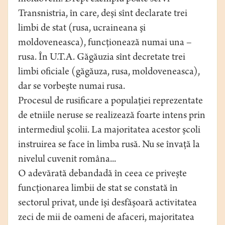
Transnistria, în care, deşi sînt declarate trei
limbi de stat (rusa, ucraineana şi
moldoveneasca), funcţionează numai una –
rusa. În U.T.A. Găgăuzia sînt decretate trei
limbi oficiale (găgăuza, rusa, moldoveneasca),
dar se vorbeşte numai rusa.
Procesul de rusificare a populaţiei reprezentate
de etniile neruse se realizează foarte intens prin
intermediul şcolii. La majoritatea acestor şcoli
instruirea se face în limba rusă. Nu se învaţă la
nivelul cuvenit româna...
O adevărată debandadă în ceea ce priveşte
funcţionarea limbii de stat se constată în
sectorul privat, unde îşi desfăşoară activitatea
zeci de mii de oameni de afaceri, majoritatea