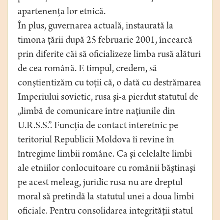
apartenenţa lor etnică.
În plus, guvernarea actuală, instaurată la
timona ţării după 25 februarie 2001, încearcă
prin diferite căi să oficializeze limba rusă alături
de cea română. E timpul, credem, să
conştientizăm cu toţii că, o dată cu destrămarea
Imperiului sovietic, rusa şi-a pierdut statutul de
„limbă de comunicare între naţiunile din
U.R.S.S.”. Funcţia de contact interetnic pe
teritoriul Republicii Moldova îi revine în
întregime limbii române. Ca şi celelalte limbi
ale etniilor conlocuitoare cu românii băştinaşi
pe acest meleag, juridic rusa nu are dreptul
moral să pretindă la statutul unei a doua limbi
oficiale. Pentru consolidarea integrităţii statul