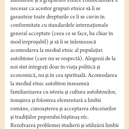
autohtone şi a grupurilor etnice conlocuitoare e
necesar ca acestor grupuri etnice să li se
garanteze toate drepturile ce li se cuvin în
conformitate cu standardele internaţionale
general acceptate (ceea ce se face, ba chiar în
mod ireproşabil) şi să li se înlesnească
acomodarea la mediul etnic al populaţiei
autohtone (care nu se respectă). Alogenii de la
noi sînt integraţi doar în viaţa politică şi
economică, nu şi în cea spirituală. Acomodarea
la mediul etnic autohton înseamnă
familiarizarea cu istoria şi cultura autohtonilor,
însuşirea şi folosirea elementară a limbii
române, cunoaşterea şi acceptarea obiceiurilor
şi tradiţiilor poporului băştinaş etc.
Rezolvarea problemei studierii şi utilizării limbii