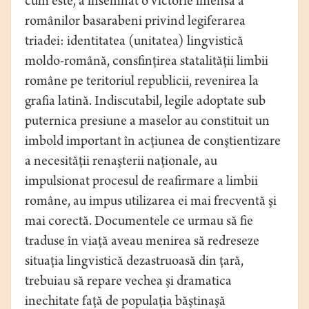
cum este, a însemnat o victorie imensă a
românilor basarabeni privind legiferarea
triadei: identitatea (unitatea) lingvistică
moldo-română, consfinţirea statalităţii limbii
române pe teritoriul republicii, revenirea la
grafia latină. Indiscutabil, legile adoptate sub
puternica presiune a maselor au constituit un
imbold important în acţiunea de conştientizare
a necesităţii renaşterii naţionale, au
impulsionat procesul de reafirmare a limbii
române, au impus utilizarea ei mai frecventă şi
mai corectă. Documentele ce urmau să fie
traduse în viaţă aveau menirea să redreseze
situaţia lingvistică dezastruoasă din ţară,
trebuiau să repare vechea şi dramatica
inechitate faţă de populaţia băştinaşă