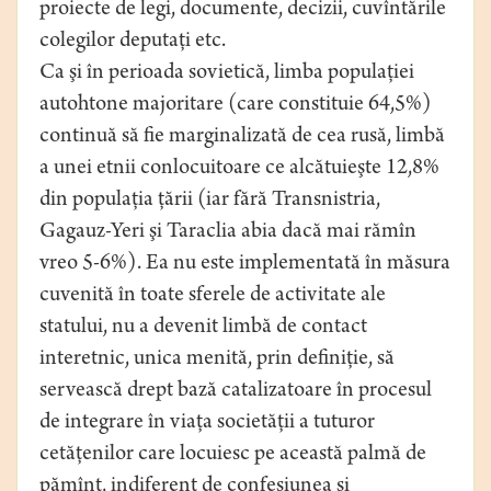
proiecte de legi, documente, decizii, cuvîntările
colegilor deputaţi etc.
Ca şi în perioada sovietică, limba populaţiei
autohtone majoritare (care constituie 64,5%)
continuă să fie marginalizată de cea rusă, limbă
a unei etnii conlocuitoare ce alcătuieşte 12,8%
din populaţia ţării (iar fără Transnistria,
Gagauz-Yeri şi Taraclia abia dacă mai rămîn
vreo 5-6%). Ea nu este implementată în măsura
cuvenită în toate sferele de activitate ale
statului, nu a devenit limbă de contact
interetnic, unica menită, prin definiţie, să
servească drept bază catalizatoare în procesul
de integrare în viaţa societăţii a tuturor
cetăţenilor care locuiesc pe această palmă de
pămînt, indiferent de confesiunea şi