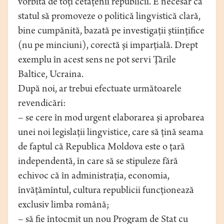
vorbită de toţi cetăţenii republicii. E necesar ca
statul să promoveze o politică lingvistică clară,
bine cumpănită, bazată pe investigaţii ştiinţifice
(nu pe minciuni), corectă şi imparţială. Drept
exemplu în acest sens ne pot servi Ţările
Baltice, Ucraina.
După noi, ar trebui efectuate următoarele
revendicări:
– se cere în mod urgent elaborarea şi aprobarea
unei noi legislaţii lingvistice, care să ţină seama
de faptul că Republica Moldova este o ţară
independentă, în care să se stipuleze fără
echivoc că în administraţia, economia,
învăţămîntul, cultura republicii funcţionează
exclusiv limba română;
– să fie întocmit un nou Program de Stat cu