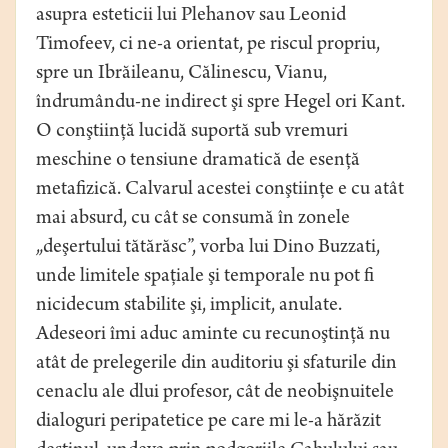
asupra esteticii lui Plehanov sau Leonid
Timofeev, ci ne-a orientat, pe riscul propriu,
spre un Ibrăileanu, Călinescu, Vianu,
îndrumându-ne indirect şi spre Hegel ori Kant.
O conştiinţă lucidă suportă sub vremuri
meschine o tensiune dramatică de esenţă
metafizică. Calvarul acestei conştiinţe e cu atât
mai absurd, cu cât se consumă în zonele
„deşertului tătărăsc”, vorba lui Dino Buzzati,
unde limitele spaţiale şi temporale nu pot fi
nicidecum stabilite şi, implicit, anulate.
Adeseori îmi aduc aminte cu recunoştinţă nu
atât de prelegerile din auditoriu şi sfaturile din
cenaclu ale dlui profesor, cât de neobişnuitele
dialoguri peripatetice pe care mi le-a hărăzit