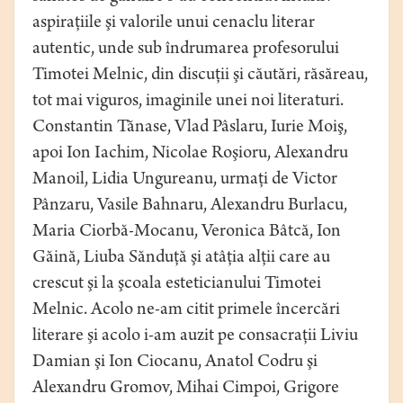
aspiraţiile şi valorile unui cenaclu literar
autentic, unde sub îndrumarea profesorului
Timotei Melnic, din discuţii şi căutări, răsăreau,
tot mai viguros, imaginile unei noi literaturi.
Constantin Tănase, Vlad Pâslaru, Iurie Moiş,
apoi Ion Iachim, Nicolae Roşioru, Alexandru
Manoil, Lidia Ungureanu, urmaţi de Victor
Pânzaru, Vasile Bahnaru, Alexandru Burlacu,
Maria Ciorbă-Mocanu, Veronica Bâtcă, Ion
Găină, Liuba Sănduţă şi atâţia alţii care au
crescut şi la şcoala esteticianului Timotei
Melnic. Acolo ne-am citit primele încercări
literare şi acolo i-am auzit pe consacraţii Liviu
Damian şi Ion Ciocanu, Anatol Codru şi
Alexandru Gromov, Mihai Cimpoi, Grigore