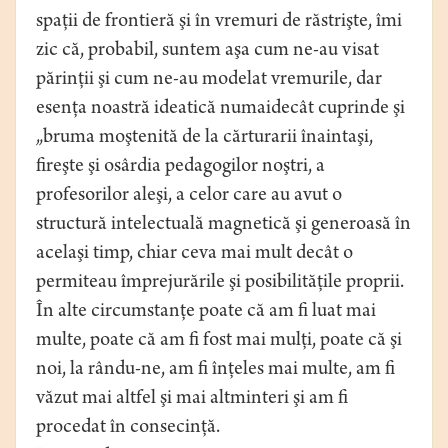
spaţii de frontieră şi în vremuri de răstrişte, îmi
zic că, probabil, suntem aşa cum ne-au visat
părinţii şi cum ne-au modelat vremurile, dar
esenţa noastră ideatică numaidecât cuprinde şi
„bruma moştenită de la cărturarii înaintaşi,
fireşte şi osârdia pedagogilor noştri, a
profesorilor aleşi, a celor care au avut o
structură intelectuală magnetică şi generoasă în
acelaşi timp, chiar ceva mai mult decât o
permiteau împrejurările şi posibilităţile proprii.
În alte circumstanţe poate că am fi luat mai
multe, poate că am fi fost mai mulţi, poate că şi
noi, la rându-ne, am fi înţeles mai multe, am fi
văzut mai altfel şi mai altminteri şi am fi
procedat în consecinţă.