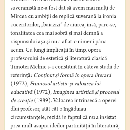
Mircea?”. În mai recenta noastră istorie
suveranistă ne-a fost dat să avem mai mulţi de
Mircea cu ambiţii de replică suverană la ironia
cuceritorilor, „baiazizi” de aiurea, însă, pare-se,
tonalitatea cea mai sobră şi mai demnă a
răspunsului aşa şi nu a aflat-o nimeni până
acum. Cu lungi implicaţii în timp, opera
profesorului de estetică şi literatură clasică
Timotei Melnic s-a constituit în câteva studii de
referinţă:
Conţinut şi formă în opera literară
(1972),
Frumosul artistic şi valoarea lui
educativă
(1972),
Imaginea artistică şi procesul
de creaţie
(1989). Valoarea intrinsecă a operei
dlui profesor, atât cât o îngăduiau
circumstanţele, rezidă în faptul că nu a insistat
prea mult asupra ideilor partinităţii în literatură,