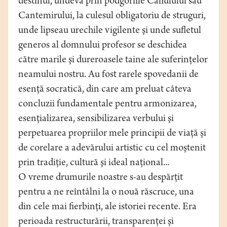
destinul, undeva prin podgoriile Cahulului sau
Cantemirului, la culesul obligatoriu de struguri,
unde lipseau urechile vigilente şi unde sufletul
generos al domnului profesor se deschidea
către marile şi dureroasele taine ale suferinţelor
neamului nostru. Au fost rarele spovedanii de
esenţă socratică, din care am preluat câteva
concluzii fundamentale pentru armonizarea,
esenţializarea, sensibilizarea verbului şi
perpetuarea propriilor mele principii de viaţă şi
de corelare a adevărului artistic cu cel moştenit
prin tradiţie, cultură şi ideal naţional...
O vreme drumurile noastre s-au despărţit
pentru a ne reîntâlni la o nouă răscruce, una
din cele mai fierbinţi, ale istoriei recente. Era
perioada restructurării, transparenţei şi