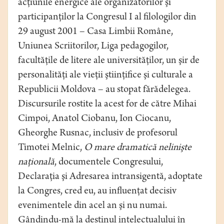
acţiunile energice ale organizatorilor şi
participanţilor la Congresul I al filologilor din
29 august 2001 – Casa Limbii Române,
Uniunea Scriitorilor, Liga pedagogilor,
facultăţile de litere ale universităţilor, un şir de
personalităţi ale vieţii ştiinţifice şi culturale a
Republicii Moldova – au stopat fărădelegea.
Discursurile rostite la acest for de către Mihai
Cimpoi, Anatol Ciobanu, Ion Ciocanu,
Gheorghe Rusnac, inclusiv de profesorul
Timotei Melnic,
O mare dramatică nelinişte
naţională
, documentele Congresului,
Declaraţia şi Adresarea intransigentă, adoptate
la Congres, cred eu, au influenţat decisiv
evenimentele din acel an şi nu numai.
Gândindu-mă la destinul intelectualului în