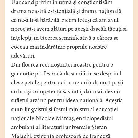
Dar când privim în urmă şi conştientizăm
drama noastră existenţială şi drama naţională,
ce ne-a fost hărăzită, zicem totuşi că am avut
noroc să-i avem alături pe aceşti dascăli tăcuţi şi
înţelepţi, în tăcerea semnificativă a cărora se
coceau mai îndărătnic propriile noastre
adevăruri.
Din floarea recunoştinţei noastre pentru o
generaţie profesorală de sacrificiu se desprind
alese petale pentru cei ce ne-au îndrumat paşii
cu har şi competenţă savantă, dar mai ales cu
sufletul arzând pentru ideea naţională. Aceştia
sunt: lingvistul şi fostul ministru al educaţiei
naţionale Nicolae Mătcaş, enciclopedistul
ambulant al literaturii universale Ştefan
Malachi, exigenta profesoară de franceză