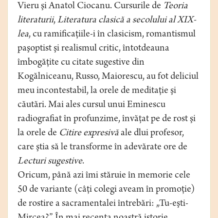
Vieru şi Anatol Ciocanu. Cursurile de
Teoria
literaturii
,
Literatura clasică a secolului al XIX-
lea
, cu ramificaţiile-i în clasicism, romantismul
paşoptist şi realismul critic, întotdeauna
îmbogăţite cu citate sugestive din
Kogălniceanu, Russo, Maiorescu, au fot deliciul
meu incontestabil, la orele de meditaţie şi
căutări. Mai ales cursul unui Eminescu
radiografiat în profunzime, învăţat pe de rost şi
la orele de
Citire expresivă
ale dlui profesor,
care ştia să le transforme în adevărate ore de
Lecturi sugestive
.
Oricum, până azi îmi stăruie în memorie cele
50 de variante (câţi colegi aveam în promoţie)
de rostire a sacramentalei întrebări: „Tu-eşti-