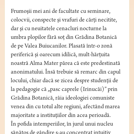
Frumoşii mei ani de facultate cu seminare,
colocvii, conspecte şi vrafuri de cărţi necitite,
dar şi cu neuitatele cenacluri nocturne la
umbra plopilor fără soţ din Grădina Botanică
de pe Valea Buiucanilor. Plasată într-o zonă
periferică şi oarecum idilică, mult-hărţuita
noastră Alma Mater părea că este predestinată
anonimatului. Însă trebuie să remarc din capul
locului, chiar dacă se zicea despre studenţii de
la pedagogie că „pasc caprele (Irinucăi)” prin
Grădina Botanică, râia ideologiei comuniste
venea din cu totul alte regiuni, afectând marea
majoritate a instituţiilor din acea perioadă.
În pofida intemperiilor, în jurul unui nucleu
sănătos de gândire s-au concentrat intuitiv