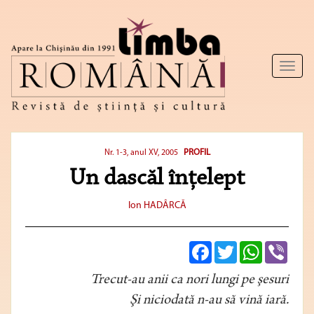
Toggl
naviga
PROFIL
Nr. 1-3, anul XV, 2005
Un dascăl înţelept
Ion HADÂRCĂ
Facebook
Twitter
WhatsApp
Viber
Trecut-au anii ca nori lungi pe şesuri
Şi niciodată n-au să vină iară.