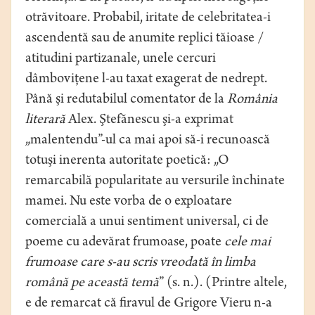
otrăvitoare. Probabil, iritate de celebritatea-i
ascendentă sau de anumite replici tăioase /
atitudini partizanale, unele cercuri
dâmboviţene l-au taxat exagerat de nedrept.
Până şi redutabilul comentator de la
România
literară
Alex. Ştefănescu şi-a exprimat
„malentendu”-ul ca mai apoi să-i recunoască
totuşi inerenta autoritate poetică: „O
remarcabilă popularitate au versurile închinate
mamei. Nu este vorba de o exploatare
comercială a unui sentiment universal, ci de
poeme cu adevărat frumoase, poate
cele mai
frumoase care s-au scris vreodată în limba
română pe această temă
” (s. n.). (Printre altele,
e de remarcat că firavul de Grigore Vieru n-a