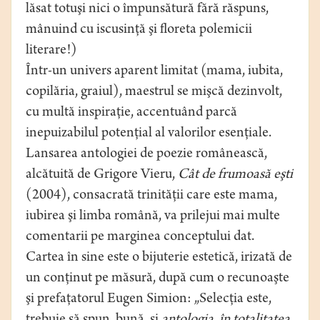
lăsat totuşi nici o împunsătură fără răspuns,
mânuind cu iscusinţă şi floreta polemicii
literare!)
Într-un univers aparent limitat (mama, iubita,
copilăria, graiul), maestrul se mişcă dezinvolt,
cu multă inspiraţie, accentuând parcă
inepuizabilul potenţial al valorilor esenţiale.
Lansarea antologiei de poezie românească,
alcătuită de Grigore Vieru,
Cât de frumoasă eşti
(2004), consacrată trinităţii care este mama,
iubirea şi limba română, va prilejui mai multe
comentarii pe marginea conceptului dat.
Cartea în sine este o bijuterie estetică, irizată de
un conţinut pe măsură, după cum o recunoaşte
şi prefaţatorul Eugen Simion: „Selecţia este,