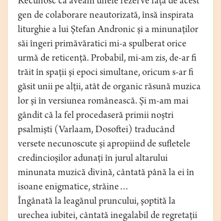
Recunosc că aveam unele rezerve faţă de acest
gen de colaborare neautorizată, însă inspirata
liturghie a lui Ştefan Andronic şi a minunaţilor
săi îngeri primăvăratici mi-a spulberat orice
urmă de reticenţă. Probabil, mi-am zis, de-ar fi
trăit în spaţii şi epoci simultane, oricum s-ar fi
găsit unii pe alţii, atât de organic răsună muzica
lor şi în versiunea românească. Şi m-am mai
gândit că la fel procedaseră primii noştri
psalmişti (Varlaam, Dosoftei) traducând
versete necunoscute şi apropiind de sufletele
credincioşilor adunaţi în jurul altarului
minunata muzică divină, cântată până la ei în
isoane enigmatice, străine…
Îngânată la leagănul pruncului, şoptită la
urechea iubitei, cântată inegalabil de regretaţii