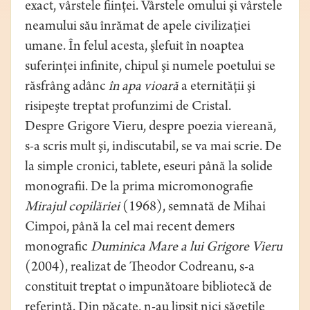
exact, vârstele fiinţei. Vârstele omului şi vârstele
neamului său înrămat de apele civilizaţiei
umane. În felul acesta, şlefuit în noaptea
suferinţei infinite, chipul şi numele poetului se
răsfrâng adânc
în apa vioară
a eternităţii şi
risipeşte treptat profunzimi de Cristal.
Despre Grigore Vieru, despre poezia viereană,
s-a scris mult şi, indiscutabil, se va mai scrie. De
la simple cronici, tablete, eseuri până la solide
monografii. De la prima micromonografie
Mirajul copilăriei
(1968), semnată de Mihai
Cimpoi, până la cel mai recent demers
monografic
Duminica Mare a lui Grigore Vieru
(2004), realizat de Theodor Codreanu, s-a
constituit treptat o impunătoare bibliotecă de
referinţă. Din păcate, n-au lipsit nici săgeţile