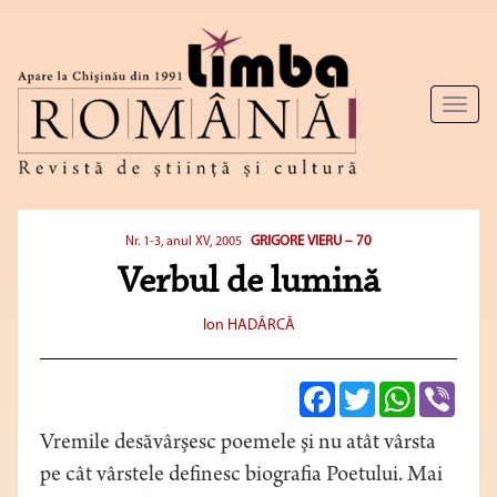
Toggl
naviga
GRIGORE VIERU – 70
Nr. 1-3, anul XV, 2005
Verbul de lumină
Ion HADÂRCĂ
Facebook
Twitter
WhatsApp
Viber
Vremile desăvârşesc poemele şi nu atât vârsta
pe cât vârstele definesc biografia Poetului. Mai