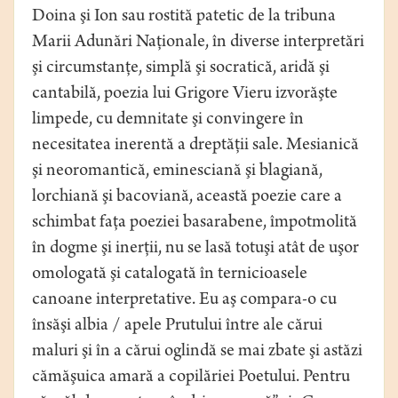
Doina şi Ion sau rostită patetic de la tribuna
Marii Adunări Naţionale, în diverse interpretări
şi circumstanţe, simplă şi socratică, aridă şi
cantabilă, poezia lui Grigore Vieru izvorăşte
limpede, cu demnitate şi convingere în
necesitatea inerentă a dreptăţii sale. Mesianică
şi neoromantică, eminesciană şi blagiană,
lorchiană şi bacoviană, această poezie care a
schimbat faţa poeziei basarabene, împotmolită
în dogme şi inerţii, nu se lasă totuşi atât de uşor
omologată şi catalogată în ternicioasele
canoane interpretative. Eu aş compara-o cu
însăşi albia / apele Prutului între ale cărui
maluri şi în a cărui oglindă se mai zbate şi astăzi
cămăşuica amară a copilăriei Poetului. Pentru