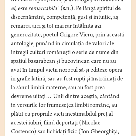
trebuie să spun, bună, şi
antologia, în totalitatea
ei, este remarcabilă
” (s.n.). Pe lângă spiritul de
discernământ, competenţă, gust şi intuiţie, aş
remarca aici şi tot mai rar întâlnita azi
generozitate, poetul Grigore Vieru, prin această
antologie, punând în circulaţia de valori ale
întregii culturi româneşti o serie de nume din
spaţiul basarabean şi bucovinean care nu au
avut în timpul vieţii norocul să-şi editeze opera
în grafie latină, sau au fost rupţi şi înstrăinaţi de
la sânul limbii materne, sau au fost prea
devreme uitaţi… Unii dintre aceştia, cântând
în versurile lor frumuseţea limbii române, au
plătit cu propriile vieţi inestimabilul preţ al
acestei iubiri, fiind deportaţi (Nicolae
Costenco) sau lichidaţi fizic (Ion Gheorghiţă,