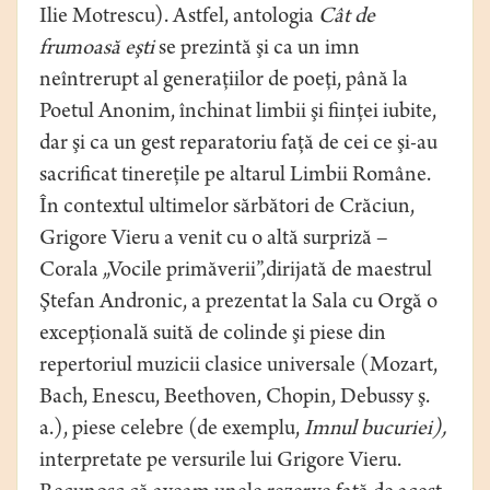
Ilie Motrescu). Astfel, antologia
Cât de
frumoasă eşti
se prezintă şi ca un imn
neîntrerupt al generaţiilor de poeţi, până la
Poetul Anonim, închinat limbii şi fiinţei iubite,
dar şi ca un gest reparatoriu faţă de cei ce şi-au
sacrificat tinereţile pe altarul Limbii Române.
În contextul ultimelor sărbători de Crăciun,
Grigore Vieru a venit cu o altă surpriză –
Corala „Vocile primăverii”,dirijată de maestrul
Ştefan Andronic, a prezentat la Sala cu Orgă o
excepţională suită de colinde şi piese din
repertoriul muzicii clasice universale (Mozart,
Bach, Enescu, Beethoven, Chopin, Debussy ş.
a.), piese celebre (de exemplu,
Imnul bucuriei),
interpretate pe versurile lui Grigore Vieru.