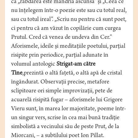
că „răbdarea este mândria ascunsă” şi „Ceea ce
nu înţelegem într-o poezie este sau cu totul real,
sau cu totul ireal”. „Scriu nu pentru că sunt poet,
ci pentru că am văzut în copilărie cum curgea
Prutul. Cred că venea de undeva din Cer.”
Aforismele, ideile şi meditaţiile poetului, parţial
risipite prin periodice, parţial adunate în
volumul antologic
Strigat-am către
Tine
,prezintă o altă faţetă, o altă apă de cristal
îngândurat. Observaţii precise, metafore
sclipitoare ori simple improvizaţii, pete de
acuarelă risipită fugar – aforismele lui Grigore
Vieru sunt, în marea lor majoritate, poeme într-
un singur vers, scrise în cea mai bună tradiţie
simbolistă a vecinului său de peste Prut, de la
Miorcani, – a subtilului poet Ion Pillat.