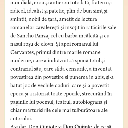
mondială, erou şi antierou totodată, fratern şi
ridicol, idealist şi patetic, plin de bun simţ şi
smintit, nobil de ţară, ameţit de lectura
romanelor cavalereşti şi însoţit în rătăcirile sale
de Sancho Panza, cel cu barba încâlcită şi cu
nasul roşu de clovn. Şi apoi romanul lui
Cervantes, primul dintre marile romane
moderne, care a îndrăznit să spună totul şi
contrariul său, care sfida cenzurile, a inventat
povestirea din povestire şi punerea în abis, şi-a
bătut joc de vechile coduri, care şi-a povestit
epoca şi a istorisit toate epocile, strecurând în
paginile lui poemul, teatrul, autobiografia şi
chiar mărturisirile cele mai tulburătoare ale
autorului.
Aşadar, Don Quijote şi
Don Quijote
,
de ce să