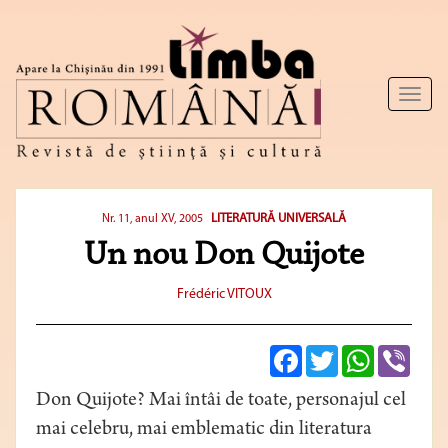
Toggl
naviga
LITERATURĂ UNIVERSALĂ
Nr. 11, anul XV, 2005
Un nou Don Quijote
Frédéric VITOUX
Facebook
Twitter
WhatsApp
Viber
Don Quijote? Mai întâi de toate, personajul cel
mai celebru, mai emblematic din literatura