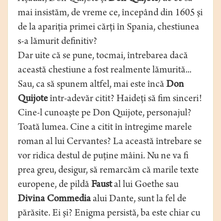
mai insistăm, de vreme ce, începând din 1605 şi
de la apariţia primei cărţi în Spania, chestiunea
s-a lămurit definitiv?
Dar uite că se pune, tocmai, întrebarea dacă
această chestiune a fost realmente lămurită...
Sau, ca să spunem altfel, mai este încă
Don
Quijote
într-adevăr citit? Haideţi să fim sinceri!
Cine-l cunoaşte pe Don Quijote, personajul?
Toată lumea. Cine a citit în întregime marele
roman al lui Cervantes? La această întrebare se
vor ridica destul de puţine mâini. Nu ne va fi
prea greu, desigur, să remarcăm că marile texte
europene, de pildă
Faust
al lui Goethe sau
Divina Commedia
alui Dante, sunt la fel de
părăsite. Ei şi? Enigma persistă, ba este chiar cu