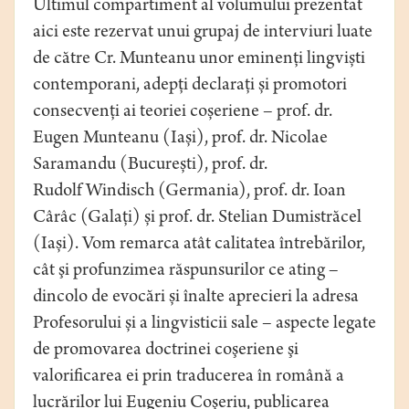
Ultimul compartiment al volumului prezentat
aici este rezervat unui grupaj de interviuri luate
de către Cr. Munteanu unor eminenți lingviști
contemporani, adepți declarați și promotori
consecvenți ai teoriei coșeriene – prof. dr.
Eugen Munteanu (Iași), prof. dr. Nicolae
Saramandu (București), prof. dr.
Rudolf Windisch (Germania), prof. dr. Ioan
Cârâc (Galați) și prof. dr. Stelian Dumistrăcel
(Iași). Vom remarca atât calitatea întrebărilor,
cât şi profunzimea răspunsurilor ce ating –
dincolo de evocări și înalte aprecieri la adresa
Profesorului și a lingvisticii sale – aspecte legate
de promovarea doctrinei coşeriene şi
valorificarea ei prin traducerea în română a
lucrărilor lui Eugeniu Coşeriu, publicarea