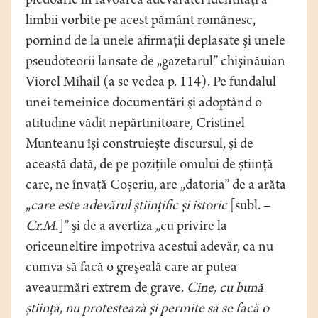
pledoarie în favoarea adevăratei identităţi a
limbii vorbite pe acest pământ românesc,
pornind de la unele afirmaţii deplasate şi unele
pseudoteorii lansate de „gazetarul” chişinăuian
Viorel Mihail (a se vedea p. 114). Pe fundalul
unei temeinice documentări şi adoptând o
atitudine vădit nepărtinitoare, Cristinel
Munteanu își construiește discursul, și de
această dată, de pe pozițiile omului de știință
care, ne învață Coșeriu, are „datoria” de a arăta
„
care este adevărul ştiinţific şi istoric
[subl. –
Cr.M.
]” şi de a avertiza „cu privire la
oriceuneltire împotriva acestui adevăr, ca nu
cumva să facă o greşeală care ar putea
aveaurmări extrem de grave.
Cine, cu bună
ştiinţă, nu protestează şi permite să se facă o