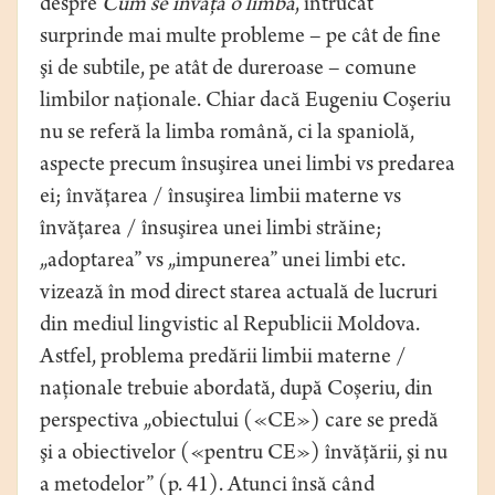
despre
Cum se învaţă o limbă
, întrucât
surprinde mai multe probleme – pe cât de fine
şi de subtile, pe atât de dureroase – comune
limbilor naționale. Chiar dacă Eugeniu Coşeriu
nu se referă la limba română, ci la spaniolă,
aspecte precum însuşirea unei limbi vs predarea
ei; învăţarea / însuşirea limbii materne vs
învăţarea / însuşirea unei limbi străine;
„adoptarea” vs „impunerea” unei limbi etc.
vizează în mod direct starea actuală de lucruri
din mediul lingvistic al Republicii Moldova.
Astfel, problema predării limbii materne /
naţionale trebuie abordată, după Coșeriu, din
perspectiva „obiectului («CE») care se predă
şi a obiectivelor («pentru CE») învăţării, şi nu
a metodelor” (p. 41). Atunci însă când