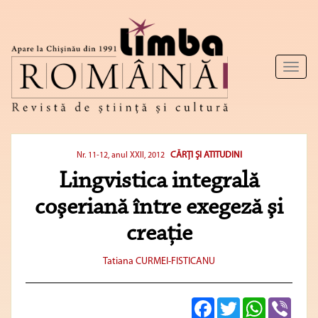
Toggl
naviga
CĂRŢI ŞI ATITUDINI
Nr. 11-12, anul XXII, 2012
Lingvistica integrală
coşeriană între exegeză şi
creaţie
Tatiana CURMEI-FISTICANU
Facebook
Twitter
WhatsApp
Viber