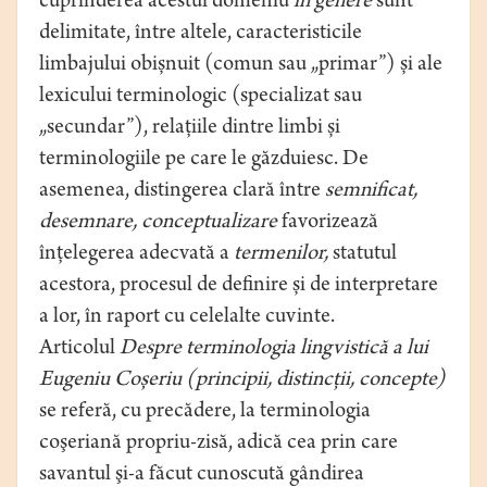
cuprinderea acestui domeniu
in genere
sunt
delimitate, între altele, caracteristicile
limbajului obișnuit (comun sau „primar”) și ale
lexicului terminologic (specializat sau
„secundar”), relațiile dintre limbi și
terminologiile pe care le găzduiesc. De
asemenea, distingerea clară între
semnificat,
desemnare, conceptualizare
favorizează
înțelegerea adecvată a
termenilor,
statutul
acestora, procesul de definire și de interpretare
a lor, în raport cu celelalte cuvinte.
Articolul
Despre terminologia lingvistică a lui
Eugeniu Coșeriu (principii, distincții, concepte)
se referă, cu precădere, la terminologia
coşeriană propriu-zisă, adică cea prin care
savantul şi-a făcut cunoscută gândirea