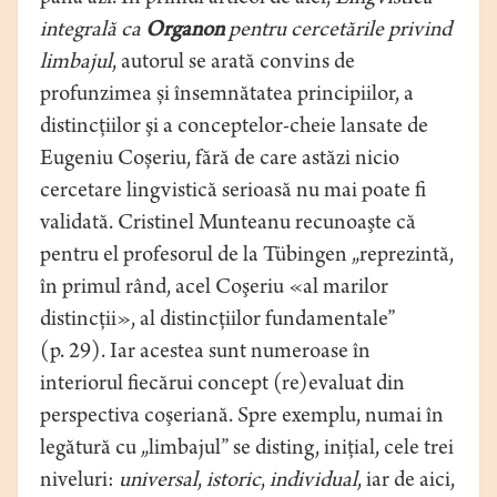
integrală ca
Organon
pentru cercetările privind
limbajul
, autorul se arată convins de
profunzimea și însemnătatea principiilor, a
distincţiilor şi a conceptelor-cheie lansate de
Eugeniu Coșeriu, fără de care astăzi nicio
cercetare lingvistică serioasă nu mai poate fi
validată. Cristinel Munteanu recunoaşte că
pentru el profesorul de la Tübingen „reprezintă,
în primul rând, acel Coşeriu «al marilor
distincţii», al distincţiilor fundamentale”
(p. 29). Iar acestea sunt numeroase în
interiorul fiecărui concept (re)evaluat din
perspectiva coşeriană. Spre exemplu, numai în
legătură cu „limbajul” se disting, iniţial, cele trei
niveluri:
universal
,
istoric
,
individual
, iar de aici,