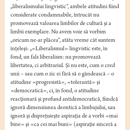
„liberalismului lingvistic”, ambele atitudini fiind
considerate condamnabile, întrucât nu
promovează valoarea limbilor de cultură şi a
limbii exemplare. Nu avem voie să vorbim
„oricum ne-ar plăcea”, atâta vreme cât suntem
înţeleşi: „«Liberalismul» lingvistic este, în
fond, un fals liberalism: nu promovează
libertatea, ci arbitrariul. Şi nu este, cum o cred
unii – sau cum o zic ei fără să o gândească – o
atitudine «progresistă», «tolerantă» şi
«democratică», ci, în fond, o atitudine
reacţionară şi profund antidemocratică, fiindcă
ignoră dimensiunea deontică a limbajului, sau
ignoră şi dispreţuieşte aspiraţia de a vorbi «mai
bine» şi «ca cei mai buni» (aspiraţie sinceră a