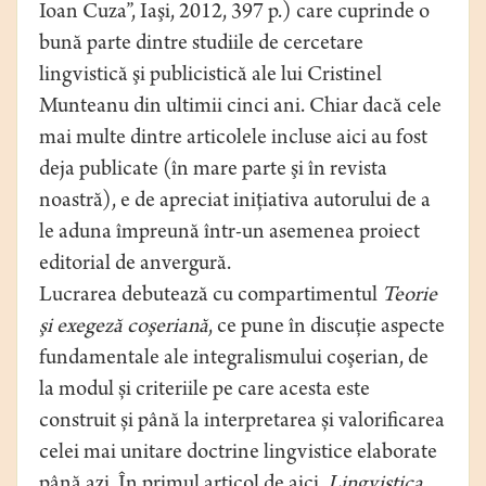
Ioan Cuza”, Iaşi, 2012, 397 p.) care cuprinde o
bună parte dintre studiile de cercetare
lingvistică şi publicistică ale lui Cristinel
Munteanu din ultimii cinci ani. Chiar dacă cele
mai multe dintre articolele incluse aici au fost
deja publicate (în mare parte şi în revista
noastră), e de apreciat inițiativa autorului de a
le aduna împreună într-un asemenea proiect
editorial de anvergură.
Lucrarea debutează cu compartimentul
Teorie
şi exegeză coşeriană
, ce pune în discuţie aspecte
fundamentale ale integralismului coşerian, de
la modul și criteriile pe care acesta este
construit și până la interpretarea și valorificarea
celei mai unitare doctrine lingvistice elaborate
până azi. În primul articol de aici,
Lingvistica