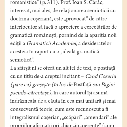
romanistice” (p. 311). Prof. Ioan S. Cârâc,
interesat, mai ales, de relaţionarea semioticii cu
doctrina coşeriană, este „provocat” de către
interlocutor să facă o apreciere a cercetărilor de
gramatică româneşti, pornind de la apariţia noii
ediţii a
Gramaticii Academiei
, a dezideratelor
acesteia în raport cu o „ideală gramatică
semiotică”.
La sfârşit ni se oferă un alt fel de text, o postfaţă
cu un titlu de-a dreptul incitant –
Când Coșeriu
(pare că) greșește (în loc de
Postfață
sau Pagini
pseudo-cârcotașe),
în care autorul își asumă
îndrăzneala de a căuta în cea mai unitară și mai
consecventă teorie, cum este recunoscut a fi
integralismul coșerian, „scăpări”, „amendări” ale
propriilor afirmații ori chiar „incoerențe” (cum