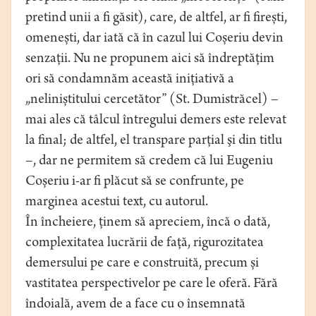
pretind unii a fi găsit), care, de altfel, ar fi firești,
omenești, dar iată că în cazul lui Coșeriu devin
senzații. Nu ne propunem aici să îndreptățim
ori să condamnăm această inițiativă a
„neliniștitului cercetător” (St. Dumistrăcel) –
mai ales că tâlcul întregului demers este relevat
la final; de altfel, el transpare parţial şi din titlu
–, dar ne permitem să credem că lui Eugeniu
Coșeriu i-ar fi plăcut să se confrunte, pe
marginea acestui text, cu autorul.
În încheiere, ținem să apreciem, încă o dată,
complexitatea lucrării de față, rigurozitatea
demersului pe care e construită, precum și
vastitatea perspectivelor pe care le oferă. Fără
îndoială, avem de a face cu o însemnată