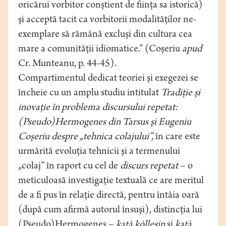
oricărui vorbitor conştient de fiinţa sa istorică)
şi acceptă tacit ca vorbitorii modalităţilor ne-
exemplare să rămână excluşi din cultura cea
mare a comunităţii idiomatice.” (Coșeriu
apud
Cr. Munteanu, p. 44-45).
Compartimentul dedicat teoriei şi exegezei se
încheie cu un amplu studiu intitulat
Tradiţie şi
inovaţie în problema discursului repetat:
(Pseudo)Hermogenes din Tarsus şi Eugeniu
Coşeriu despre „tehnica colajului”,
în care este
urmărită evoluţia tehnicii şi a termenului
„colaj” în raport cu cel de
discurs repetat
– o
meticuloasă investigaţie textuală ce are meritul
de a fi pus în relaţie directă, pentru întâia oară
(după cum afirmă autorul însuşi), distincţia lui
(Pseudo)Hermogenes –
katà kóllesin
şi
katà