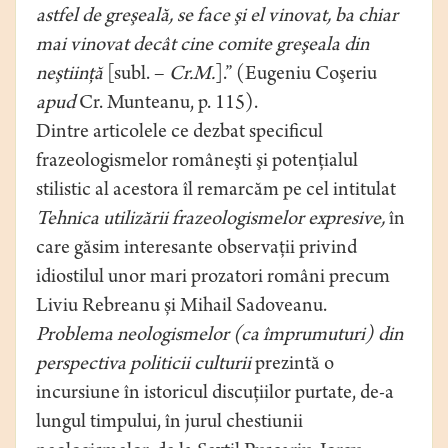
astfel de greşeală, se face şi el vinovat, ba chiar
mai vinovat decât cine comite greşeala din
neştiinţă
[subl. –
Cr.M.
].” (Eugeniu Coşeriu
apud
Cr. Munteanu, p. 115).
Dintre articolele ce dezbat specificul
frazeologismelor româneşti şi potenţialul
stilistic al acestora îl remarcăm pe cel intitulat
Tehnica utilizării frazeologismelor expresive,
în
care găsim interesante observaţii privind
idiostilul unor mari prozatori români precum
Liviu Rebreanu și Mihail Sadoveanu.
Problema neologismelor (ca împrumuturi) din
perspectiva politicii culturii
prezintă o
incursiune în istoricul discuţiilor purtate, de-a
lungul timpului, în jurul chestiunii