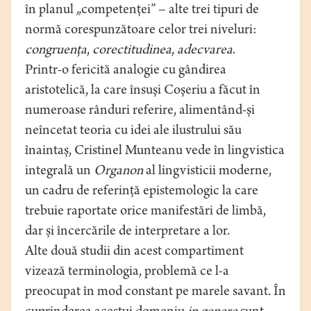
în planul „competenţei” – alte trei tipuri de
normă corespunzătoare celor trei niveluri:
congruenţa
,
corectitudinea
,
adecvarea
.
Printr-o fericită analogie cu gândirea
aristotelică, la care însuşi Coşeriu a făcut în
numeroase rânduri referire, alimentând-și
neîncetat teoria cu idei ale ilustrului său
înaintaș, Cristinel Munteanu vede în lingvistica
integrală un
Organon
al lingvisticii moderne,
un cadru de referinţă epistemologic la care
trebuie raportate orice manifestări de limbă,
dar și încercările de interpretare a lor.
Alte două studii din acest compartiment
vizează terminologia, problemă ce l-a
preocupat în mod constant pe marele savant. În