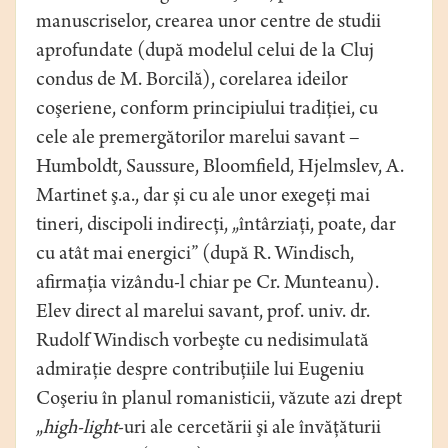
manuscriselor, crearea unor centre de studii
aprofundate (după modelul celui de la Cluj
condus de M. Borcilă), corelarea ideilor
coşeriene, conform principiului tradiţiei, cu
cele ale premergătorilor marelui savant –
Humboldt, Saussure, Bloomfield, Hjelmslev, A.
Martinet ş.a., dar și cu ale unor exegeți mai
tineri, discipoli indirecți, „întârziați, poate, dar
cu atât mai energici” (după R. Windisch,
afirmația vizându-l chiar pe Cr. Munteanu).
Elev direct al marelui savant, prof. univ. dr.
Rudolf Windisch vorbeşte cu nedisimulată
admiraţie despre contribuţiile lui Eugeniu
Coşeriu în planul romanisticii, văzute azi drept
„
high-light
-uri ale cercetării şi ale învăţăturii