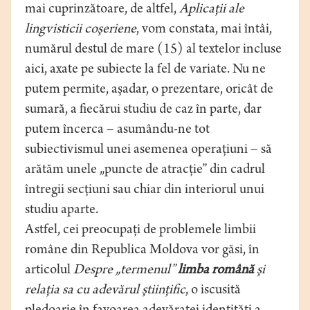
mai cuprinzătoare, de altfel,
Aplicaţii ale
lingvisticii coşeriene
, vom constata, mai întâi,
numărul destul de mare (15) al textelor incluse
aici, axate pe subiecte la fel de variate. Nu ne
putem permite, aşadar, o prezentare, oricât de
sumară, a fiecărui studiu de caz în parte, dar
putem încerca – asumându-ne tot
subiectivismul unei asemenea operaţiuni – să
arătăm unele „puncte de atracţie” din cadrul
întregii secţiuni sau chiar din interiorul unui
studiu aparte.
Astfel, cei preocupaţi de problemele limbii
române din Republica Moldova vor găsi, în
articolul
Despre „termenul”
limba română
şi
relaţia sa cu adevărul ştiinţific
, o iscusită