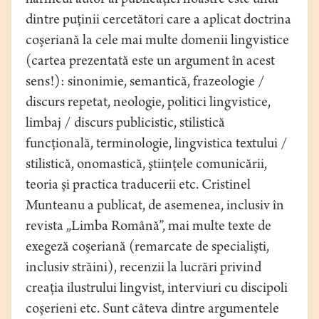
harnicul autor al publicaţiei noastre este unul
dintre puţinii cercetători care a aplicat doctrina
coşeriană la cele mai multe domenii lingvistice
(cartea prezentată este un argument în acest
sens!): sinonimie, semantică, frazeologie /
discurs repetat, neologie, politici lingvistice,
limbaj / discurs publicistic, stilistică
funcţională, terminologie, lingvistica textului /
stilistică, onomastică, ştiinţele comunicării,
teoria şi practica traducerii etc. Cristinel
Munteanu a publicat, de asemenea, inclusiv în
revista „Limba Română”, mai multe texte de
exegeză coşeriană (remarcate de specialişti,
inclusiv străini), recenzii la lucrări privind
creaţia ilustrului lingvist, interviuri cu discipoli
coşerieni etc. Sunt câteva dintre argumentele