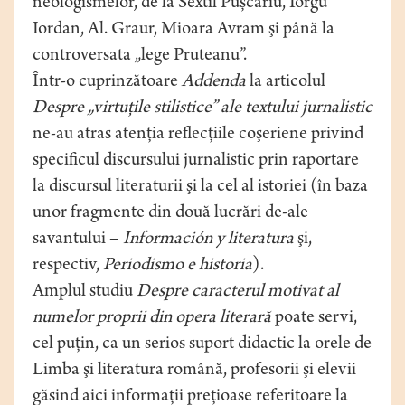
neologismelor, de la Sextil Pușcariu, Iorgu
Iordan, Al. Graur, Mioara Avram şi până la
controversata „lege Pruteanu”.
Într-o cuprinzătoare
Addenda
la articolul
Despre „virtuţile stilistice” ale textului jurnalistic
ne-au atras atenţia reflecţiile coşeriene privind
specificul discursului jurnalistic prin raportare
la discursul literaturii şi la cel al istoriei (în baza
unor fragmente din două lucrări de-ale
savantului –
Información y literatura
şi,
respectiv,
Periodismo e historia
).
Amplul studiu
Despre caracterul motivat al
numelor proprii din opera literară
poate servi,
cel puţin, ca un serios suport didactic la orele de
Limba şi literatura română, profesorii şi elevii
găsind aici informaţii preţioase referitoare la