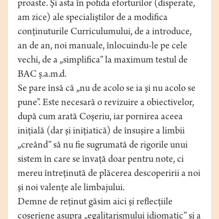
proaste. Şi asta în pofida eforturilor (disperate,
am zice) ale specialiştilor de a modifica
conţinuturile Curriculumului, de a introduce,
an de an, noi manuale, înlocuindu-le pe cele
vechi, de a „simplifica” la maximum testul de
BAC ş.a.m.d.
Se pare însă că „nu de acolo se ia şi nu acolo se
pune”. Este necesară o revizuire a obiectivelor,
după cum arată Coşeriu, iar pornirea aceea
iniţială (dar şi iniţiatică) de însuşire a limbii
„creând” să nu fie sugrumată de rigorile unui
sistem în care se învaţă doar pentru note, ci
mereu întreţinută de plăcerea descoperirii a noi
şi noi valenţe ale limbajului.
Demne de reţinut găsim aici şi reflecţiile
coşeriene asupra „egalitarismului idiomatic” şi a