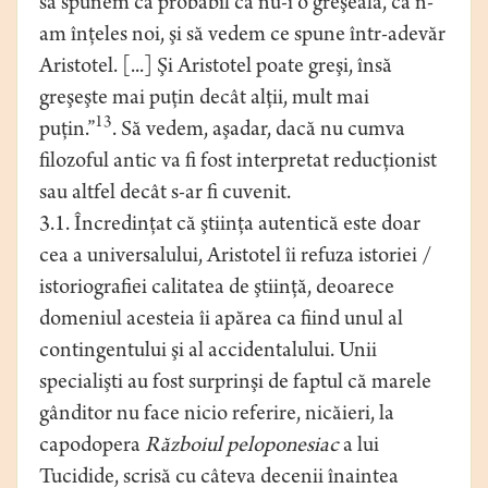
să spunem că probabil că nu-i o greşeală, că n-
am înţeles noi, şi să vedem ce spune într-adevăr
Aristotel. [...] Şi Aristotel poate greşi, însă
greşeşte mai puţin decât alţii, mult mai
13
puţin.”
. Să vedem, aşadar, dacă nu cumva
filozoful antic va fi fost interpretat reducţionist
sau altfel decât s-ar fi cuvenit.
3.1. Încredinţat că ştiinţa autentică este doar
cea a universalului, Aristotel îi refuza istoriei /
istoriografiei calitatea de ştiinţă, deoarece
domeniul acesteia îi apărea ca fiind unul al
contingentului şi al accidentalului. Unii
specialişti au fost surprinşi de faptul că marele
gânditor nu face nicio referire, nicăieri, la
capodopera
Războiul peloponesiac
a lui
Tucidide, scrisă cu câteva decenii înaintea