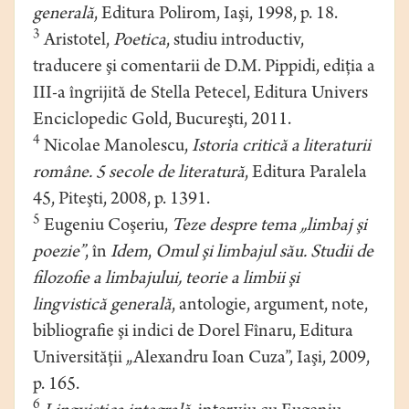
generală
, Editura Polirom, Iaşi, 1998, p. 18.
3
Aristotel,
Poetica
, studiu introductiv,
traducere şi comentarii de D.M. Pippidi, ediţia a
III-a îngrijită de Stella Petecel, Editura Univers
Enciclopedic Gold, Bucureşti, 2011.
4
Nicolae Manolescu,
Istoria critică a literaturii
române. 5 secole de literatură
, Editura Paralela
45, Piteşti, 2008, p. 1391.
5
Eugeniu Coşeriu,
Teze despre tema „limbaj şi
poezie”
, în
Idem
,
Omul şi limbajul său. Studii de
filozofie a limbajului, teorie a limbii şi
lingvistică generală
, antologie, argument, note,
bibliografie şi indici de Dorel Fînaru, Editura
Universităţii „Alexandru Ioan Cuza”, Iaşi, 2009,
p. 165.
6