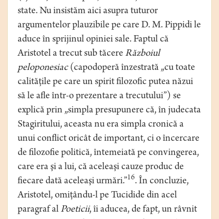
state. Nu insistăm aici asupra tuturor
argumentelor plauzibile pe care D. M. Pippidi le
aduce în sprijinul opiniei sale. Faptul că
Aristotel a trecut sub tăcere
Războiul
peloponesiac
(capodoperă înzestrată „cu toate
calităţile pe care un spirit filozofic putea năzui
să le afle într-o prezentare a trecutului”) se
explică prin „simpla presupunere că, în judecata
Stagiritului, aceasta nu era simpla cronică a
unui conflict oricât de important, ci o încercare
de filozofie politică, întemeiată pe convingerea,
care era şi a lui, că aceleaşi cauze produc de
16
fiecare dată aceleaşi urmări.”
. În concluzie,
Aristotel, omiţându-l pe Tucidide din acel
paragraf al
Poeticii
, îi aducea, de fapt, un râvnit