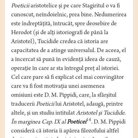
Poeticii
aristotelice şi pe care Stagiritul o va fi
cunoscut, neîndoielnic, prea bine. Nedumerirea
este îndreptăţită, întrucât, spre deosebire de
Herodot (şi de alţi istoriografi de până la
Aristotel), Tucidide credea că istoria are
capacitatea de a atinge universalul. De aceea, el
a încercat să pună în evidenţă ideea de cauză,
operaţie în care ar sta întregul preţ al istoriei.
Cel care pare să fi explicat cel mai convingător
care va fi fost motivaţia unei asemenea
omisiuni este D. M. Pippidi, care, la sfârşitul
traducerii
Poeticii
lui Aristotel, adaugă, printre
altele, şi un studiu intitulat
Aristotel şi Tucidide.
14
În marginea Cap. IX al
Poeticei
. D. M. Pippidi
consideră că istoria îi apărea filozofului altfel