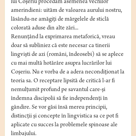
lui Coşeriu procedăm asemenea vechilor
amerindieni: uităm de valoarea aurului nostru,
lăsându-ne amăgiţi de mărgelele de sticlă
colorată aduse din alte zări...
Renunţând la exprimarea metaforică, vreau
doar să subliniez că este necesar ca tinerii
lingvişti de azi (români, îndeosebi) să se aplece
cu mai multă hotărâre asupra lucrărilor lui
Coşeriu. Nu e vorba de a adera necondiţionat la
teoria sa. O receptare lipsită de critică l-ar fi
nemulţumit profund pe savantul care-şi
îndemna discipolii să fie independenţi în
gândire. Se vor găsi însă mereu principii,
distincţii şi concepte în lingvistica sa ce pot fi
aplicate cu succes la problemele spinoase ale
limbajului.