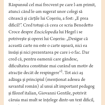
Răspunsul cel mai frecvent pe care l-am primit,
atunci când le-am sugerat unor colegi să
citească şi cărţile lui Coşeriu, a fost: „E prea
dificil!”. Cred totuşi că ceea ce scria Benedetto
Croce despre
Enciclopedia
lui Hegel i se
potriveşte şi operei lui Coşeriu: „Desigur că
această carte nu este o carte uşoară, nici ea
însăşi şi nici prezentarea pe care i-o fac. Dar
cred că, pentru oamenii care gândesc,
dificultatea constituie mai curând un motiv de
2
atracţie decât de respingere”
. Tot aici aş
adăuga şi principiul (menţionat adesea de
savantul român) al unui alt important pedagog
şi filozof italian, Giovanni Gentile, potrivit
căruia mai mult se înţelege dintr-un text dificil,