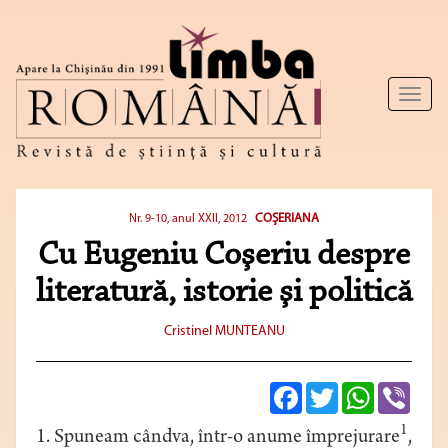
Toggl
naviga
COŞERIANA
Nr. 9-10, anul XXII, 2012
Cu Eugeniu Coşeriu despre
literatură, istorie şi politică
Cristinel MUNTEANU
Facebook
Twitter
WhatsApp
Viber
1
1. Spuneam cândva, într-o anume împrejurare
,