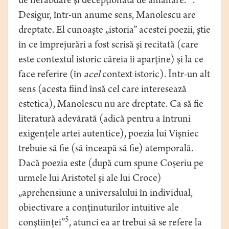
de nerăbdare şi decepţionată de amânare.”
.
Desigur, într-un anume sens, Manolescu are
dreptate. El cunoaşte „istoria” acestei poezii, ştie
în ce împrejurări a fost scrisă şi recitată (care
este contextul istoric căreia îi aparţine) şi la ce
face referire (în
acel
context istoric). Într-un alt
sens (acesta fiind însă cel care interesează
estetica), Manolescu nu are dreptate. Ca să fie
literatură adevărată (adică pentru a întruni
exigenţele artei autentice), poezia lui Vişniec
trebuie să fie (să înceapă să fie) atemporală.
Dacă poezia este (după cum spune Coşeriu pe
urmele lui Aristotel şi ale lui Croce)
„aprehensiune a universalului în individual,
obiectivare a conţinuturilor intuitive ale
5
conştiinţei”
, atunci ea ar trebui să se refere la