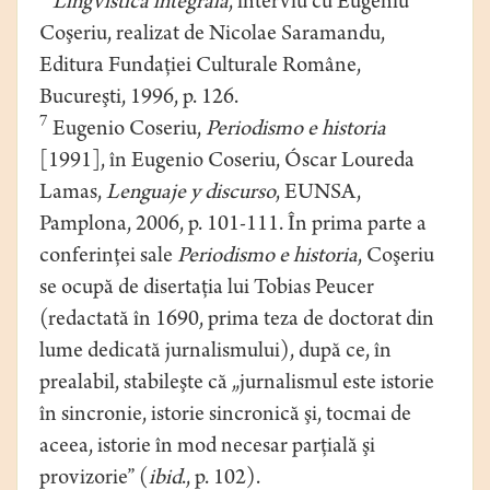
Lingvistica integrală
, interviu cu Eugeniu
Coşeriu, realizat de Nicolae Saramandu,
Editura Fundaţiei Culturale Române,
Bucureşti, 1996, p. 126.
7
Eugenio Coseriu,
Periodismo e historia
[1991], în Eugenio Coseriu, Óscar Loureda
Lamas,
Lenguaje y discurso
, EUNSA,
Pamplona, 2006, p. 101-111. În prima parte a
conferinţei sale
Periodismo e historia
, Coşeriu
se ocupă de disertaţia lui Tobias Peucer
(redactată în 1690, prima teza de doctorat din
lume dedicată jurnalismului), după ce, în
prealabil, stabileşte că „jurnalismul este istorie
în sincronie, istorie sincronică şi, tocmai de
aceea, istorie în mod necesar parţială şi
provizorie” (
ibid
., p. 102).