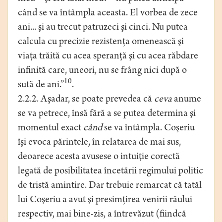
când se va întâmpla aceasta. El vorbea de zece
ani... şi au trecut patruzeci şi cinci. Nu putea
calcula cu precizie rezistenţa omenească şi
viaţa trăită cu acea speranţă şi cu acea răbdare
infinită care, uneori, nu se frâng nici după o
10
sută de ani.”
.
2.2.2. Aşadar, se poate prevedea că
ceva
anume
se va petrece, însă fără a se putea determina şi
momentul exact
când
se va întâmpla. Coşeriu
îşi evoca părintele, în relatarea de mai sus,
deoarece acesta avusese o intuiţie corectă
legată de posibilitatea încetării regimului politic
de tristă amintire. Dar trebuie remarcat că tatăl
lui Coşeriu a avut şi presimţirea venirii răului
respectiv, mai bine-zis, a întrevăzut (fiindcă