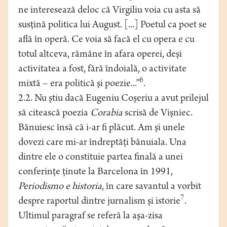
ne interesează deloc că Virgiliu voia cu asta să
susţină politica lui August. [...] Poetul ca poet se
află în operă. Ce voia să facă el cu opera e cu
totul altceva, rămâne în afara operei, deşi
activitatea a fost, fără îndoială, o activitate
6
mixtă – era politică şi poezie...”
.
2.2. Nu ştiu dacă Eugeniu Coşeriu a avut prilejul
să citească poezia
Corabia
scrisă de Vişniec.
Bănuiesc însă că i-ar fi plăcut. Am şi unele
dovezi care mi-ar îndreptăţi bănuiala. Una
dintre ele o constituie partea finală a unei
conferinţe ţinute la Barcelona în 1991,
Periodismo e historia
, în care savantul a vorbit
7
despre raportul dintre jurnalism şi istorie
.
Ultimul paragraf se referă la aşa-zisa