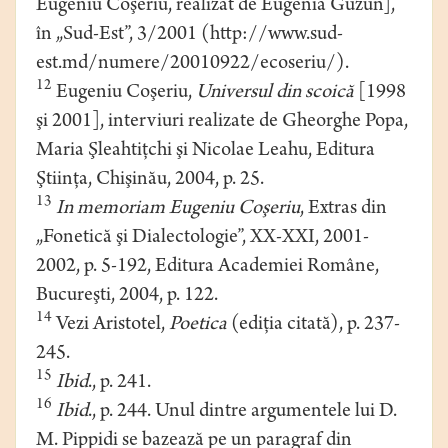
Eugeniu Coşeriu, realizat de Eugenia Guzun],
în „Sud-Est”, 3/2001 (http://www.sud-
est.md/numere/20010922/ecoseriu/).
12
Eugeniu Coşeriu,
Universul din scoică
[1998
şi 2001], interviuri realizate de Gheorghe Popa,
Maria Şleahtiţchi şi Nicolae Leahu, Editura
Ştiinţa, Chişinău, 2004, p. 25.
13
In memoriam Eugeniu Coşeriu
, Extras din
„Fonetică şi Dialectologie”, XX-XXI, 2001-
2002, p. 5-192, Editura Academiei Române,
Bucureşti, 2004, p. 122.
14
Vezi Aristotel,
Poetica
(ediţia citată), p. 237-
245.
15
Ibid
., p. 241.
16
Ibid
., p. 244. Unul dintre argumentele lui D.
M. Pippidi se bazează pe un paragraf din