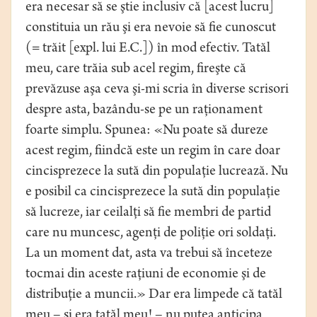
era necesar să se ştie inclusiv că [acest lucru]
constituia un rău şi era nevoie să fie cunoscut
(= trăit [expl. lui E.C.]) în mod efectiv. Tatăl
meu, care trăia sub acel regim, fireşte că
prevăzuse aşa ceva şi-mi scria în diverse scrisori
despre asta, bazându-se pe un raţionament
foarte simplu. Spunea: «Nu poate să dureze
acest regim, fiindcă este un regim în care doar
cincisprezece la sută din populaţie lucrează. Nu
e posibil ca cincisprezece la sută din populaţie
să lucreze, iar ceilalţi să fie membri de partid
care nu muncesc, agenţi de poliţie ori soldaţi.
La un moment dat, asta va trebui să înceteze
tocmai din aceste raţiuni de economie şi de
distribuţie a muncii.» Dar era limpede că tatăl
meu – şi era tatăl meu! – nu putea anticipa