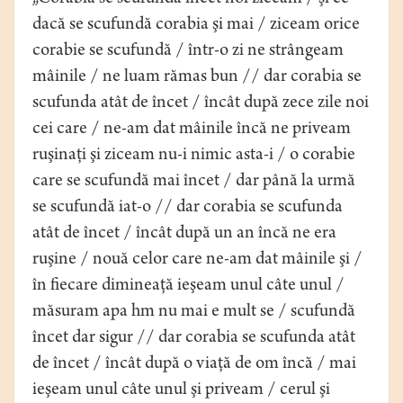
dacă se scufundă corabia şi mai / ziceam orice
corabie se scufundă / într-o zi ne strângeam
mâinile / ne luam rămas bun // dar corabia se
scufunda atât de încet / încât după zece zile noi
cei care / ne-am dat mâinile încă ne priveam
ruşinaţi şi ziceam nu-i nimic asta-i / o corabie
care se scufundă mai încet / dar până la urmă
se scufundă iat-o // dar corabia se scufunda
atât de încet / încât după un an încă ne era
ruşine / nouă celor care ne-am dat mâinile şi /
în fiecare dimineaţă ieşeam unul câte unul /
măsuram apa hm nu mai e mult se / scufundă
încet dar sigur // dar corabia se scufunda atât
de încet / încât după o viaţă de om încă / mai
ieşeam unul câte unul şi priveam / cerul şi