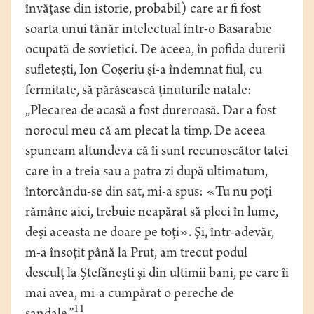
învăţase din istorie, probabil) care ar fi fost
soarta unui tânăr intelectual într-o Basarabie
ocupată de sovietici. De aceea, în pofida durerii
sufleteşti, Ion Coşeriu şi-a îndemnat fiul, cu
fermitate, să părăsească ţinuturile natale:
„Plecarea de acasă a fost dureroasă. Dar a fost
norocul meu că am plecat la timp. De aceea
spuneam altundeva că îi sunt recunoscător tatei
care în a treia sau a patra zi după ultimatum,
întorcându-se din sat, mi-a spus: «Tu nu poţi
rămâne aici, trebuie neapărat să pleci în lume,
deşi aceasta ne doare pe toţi». Şi, într-adevăr,
m-a însoţit până la Prut, am trecut podul
desculţ la Ştefăneşti şi din ultimii bani, pe care îi
mai avea, mi-a cumpărat o pereche de
11