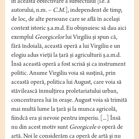
în această obiectivare a subiectului [i.e. a
autorului, n.m. –
C.M.
], independent de timp,
de loc, de alte persoane care se află în acelaşi
context istoric ş.a.m.d. Eu obişnuiesc să dau aici
exemplul
Georgicelor
lui Virgiliu şi spun că,
fără îndoială, această operă a lui Virgiliu e un
elogiu adus vieţii la ţară şi agriculturii ş.a.m.d.
Însă această operă a fost scrisă şi ca instrument
politic. Anume Virgiliu voia să susţină, prin
această operă, politica lui August, care voia să
stăvilească înmulţirea proletariatului urban,
concentrarea lui în oraşe. August voia să trimită
mai multă lume la ţară şi la munca agricolă,
fiindcă era şi nevoie pentru imperiu. [...] Însă
nu din acest motiv sunt
Georgicele
o operă de
artă. Noi le considerăm ca operă de artă şi nu