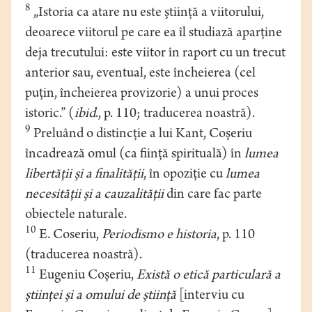
8
„Istoria ca atare nu este ştiinţă a viitorului,
deoarece viitorul pe care ea îl studiază aparţine
deja trecutului: este viitor în raport cu un trecut
anterior sau, eventual, este încheierea (cel
puţin, încheierea provizorie) a unui proces
istoric.” (
ibid
., p. 110; traducerea noastră).
9
Preluând o distincţie a lui Kant, Coşeriu
încadrează omul (ca fiinţă spirituală) în
lumea
libertăţii şi a finalităţii
, în opoziţie cu
lumea
necesităţii şi a cauzalităţii
din care fac parte
obiectele naturale.
10
E. Coseriu,
Periodismo e historia
, p. 110
(traducerea noastră).
11
Eugeniu Coşeriu,
Există o etică particulară a
ştiinţei şi a omului de ştiinţă
[interviu cu