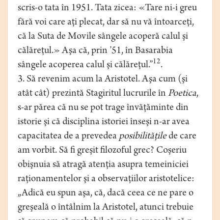
scris-o tata în 1951. Tata zicea: «Tare ni-i greu
fără voi care aţi plecat, dar să nu vă întoarceţi,
că la Suta de Movile sângele acoperă calul şi
călăreţul.» Aşa că, prin ’51, în Basarabia
12
sângele acoperea calul şi călăreţul.”
.
3. Să revenim acum la Aristotel. Aşa cum (şi
atât cât) prezintă Stagiritul lucrurile în
Poetica
,
s-ar părea că nu se pot trage învăţăminte din
istorie şi că disciplina istoriei înseşi n-ar avea
capacitatea de a prevedea
posibilităţile
de care
am vorbit. Să fi greşit filozoful grec? Coşeriu
obişnuia să atragă atenţia asupra temeiniciei
raţionamentelor şi a observaţiilor aristotelice:
„Adică eu spun aşa, că, dacă ceea ce ne pare o
greşeală o întâlnim la Aristotel, atunci trebuie