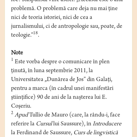
loc? Răspunsul vine astfel: „Aceasta este o altă
problemă. O problemă care deja nu mai ţine
nici de teoria istoriei, nici de cea a
jurnalismului, ci de antropologie sau, poate, de
18
teologie.”
.
Note
1
Este vorba despre o comunicare în plen
ţinută, în luna septembrie 2011, la
Universitatea „Dunărea de Jos” din Galaţi,
pentru a marca (în cadrul unei manifestări
ştiinţifice) 90 de ani de la naşterea lui E.
Coşeriu.
2
Apud
Tullio de Mauro (care, la rându-i, face
referire la
Cursul
lui Saussure), în
Introducere
la Ferdinand de Saussure,
Curs de lingvistică