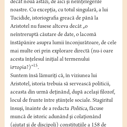
decât nouă astăzi, de aici şi neînţelegerile
noastre. Cu excepţia, cu totul singulară, a lui
Tucidide, istoriografia greacă de până la
Aristotel nu fusese altceva decât „o
neîntreruptă căutare de date, o lacomă
înstăpânire asupra lumii înconjurătoare, de cele
mai multe ori prin explorare directă (nu-i oare
acesta înţelesul iniţial al termenului
15
ἱστορία?)”
.
Suntem însă lămuriţi că, în viziunea lui
Aristotel, istoria trebuia să servească politicii,
aceasta din urmă deţinând, după acelaşi filozof,
locul de frunte între ştiinţele sociale. Stagiritul
însuşi, înainte de a redacta
Politica
, făcuse
muncă de istoric adunând şi colaţionând
(ajutat şi de discipoli) constituţiile a 158 de