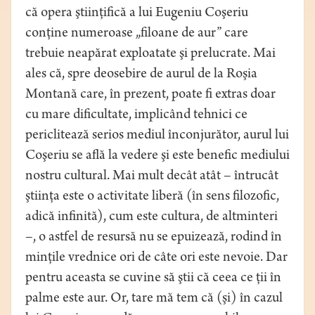
că opera ştiinţifică a lui Eugeniu Coşeriu
conţine numeroase „filoane de aur” care
trebuie neapărat exploatate şi prelucrate. Mai
ales că, spre deosebire de aurul de la Roşia
Montană care, în prezent, poate fi extras doar
cu mare dificultate, implicând tehnici ce
periclitează serios mediul înconjurător, aurul lui
Coşeriu se află la vedere şi este benefic mediului
nostru cultural. Mai mult decât atât – întrucât
ştiinţa este o activitate liberă (în sens filozofic,
adică infinită), cum este cultura, de altminteri
–, o astfel de resursă nu se epuizează, rodind în
minţile vrednice ori de câte ori este nevoie. Dar
pentru aceasta se cuvine să ştii că ceea ce ţii în
palme este aur. Or, tare mă tem că (şi) în cazul