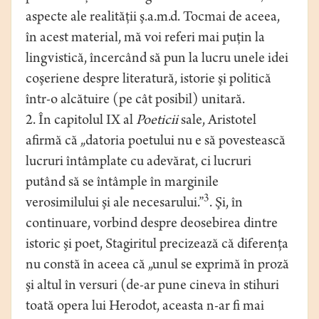
aspecte ale realităţii ş.a.m.d. Tocmai de aceea,
în acest material, mă voi referi mai puţin la
lingvistică, încercând să pun la lucru unele idei
coşeriene despre literatură, istorie şi politică
într-o alcătuire (pe cât posibil) unitară.
2. În capitolul IX al
Poeticii
sale, Aristotel
afirmă că „datoria poetului nu e să povestească
lucruri întâmplate cu adevărat, ci lucruri
putând să se întâmple în marginile
3
verosimilului şi ale necesarului.”
. Şi, în
continuare, vorbind despre deosebirea dintre
istoric şi poet, Stagiritul precizează că diferenţa
nu constă în aceea că „unul se exprimă în proză
şi altul în versuri (de-ar pune cineva în stihuri
toată opera lui Herodot, aceasta n-ar fi mai