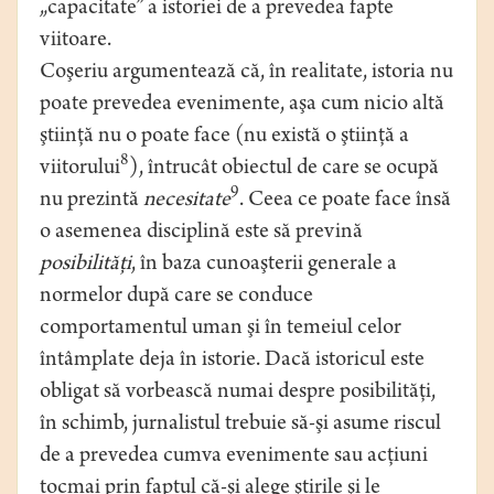
„capacitate” a istoriei de a prevedea fapte
viitoare.
Coşeriu argumentează că, în realitate, istoria nu
poate prevedea evenimente, aşa cum nicio altă
ştiinţă nu o poate face (nu există o ştiinţă a
8
viitorului
), întrucât obiectul de care se ocupă
9
nu prezintă
necesitate
. Ceea ce poate face însă
o asemenea disciplină este să prevină
posibilităţi
, în baza cunoaşterii generale a
normelor după care se conduce
comportamentul uman şi în temeiul celor
întâmplate deja în istorie. Dacă istoricul este
obligat să vorbească numai despre posibilităţi,
în schimb, jurnalistul trebuie să-şi asume riscul
de a prevedea cumva evenimente sau acţiuni
tocmai prin faptul că-şi alege ştirile şi le