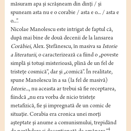
măsuram apa şi scrâşneam din dinţi / şi
spuneam asta nu e o corabie / asta e o... / asta e
o...”.
Nicolae Manolescu este intrigat de faptul că,
după mai bine de două decenii de la lansarea
Corăbiei
, Alex. Ştefănescu, în masiva sa
Istorie
a literaturii
, o caracterizează ca fiind o „poveste
simplă şi totuşi misterioasă, plină de un fel de
tristeţe cosmică”, dar şi „comică”. În realitate,
spune Manolescu în a sa (la fel de masivă)
Istorie...
, nu aceasta ar trebui să fie receptarea,
fiindcă „nu era vorba de nicio tristeţe
metafizică, fie şi impregnată de un comic de
situaţie. Corabia era cronica unei morţi
aşteptate şi anume a comunismului, trepidând
4