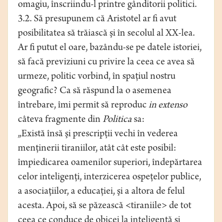
omagiu, înscriindu-l printre gânditorii politici.
3.2. Să presupunem că Aristotel ar fi avut
posibilitatea să trăiască şi în secolul al XX-lea.
Ar fi putut el oare, bazându-se pe datele istoriei,
să facă previziuni cu privire la ceea ce avea să
urmeze, politic vorbind, în spaţiul nostru
geografic? Ca să răspund la o asemenea
întrebare, îmi permit să reproduc
in extenso
câteva fragmente din
Politica
sa:
„Există însă şi prescripţii vechi în vederea
menţinerii tiraniilor, atât cât este posibil:
împiedicarea oamenilor superiori, îndepărtarea
celor inteligenţi, interzicerea ospeţelor publice,
a asociaţiilor, a educaţiei, şi a altora de felul
acesta. Apoi, să se păzească <tiraniile> de tot
ceea ce conduce de obicei la inteligenţă şi