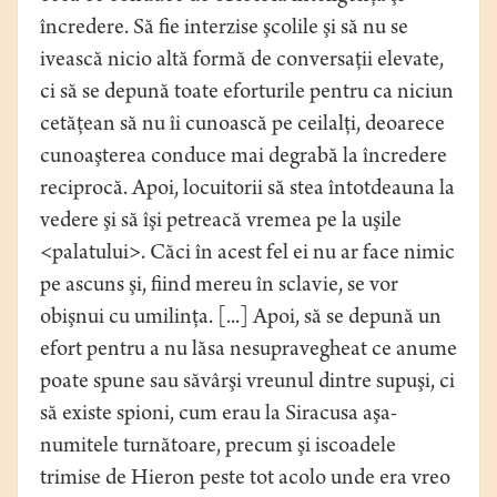
încredere. Să fie interzise şcolile şi să nu se
ivească nicio altă formă de conversaţii elevate,
ci să se depună toate eforturile pentru ca niciun
cetăţean să nu îi cunoască pe ceilalţi, deoarece
cunoaşterea conduce mai degrabă la încredere
reciprocă. Apoi, locuitorii să stea întotdeauna la
vedere şi să îşi petreacă vremea pe la uşile
<palatului>. Căci în acest fel ei nu ar face nimic
pe ascuns şi, fiind mereu în sclavie, se vor
obişnui cu umilinţa. [...] Apoi, să se depună un
efort pentru a nu lăsa nesupravegheat ce anume
poate spune sau săvârşi vreunul dintre supuşi, ci
să existe spioni, cum erau la Siracusa aşa-
numitele turnătoare, precum şi iscoadele
trimise de Hieron peste tot acolo unde era vreo