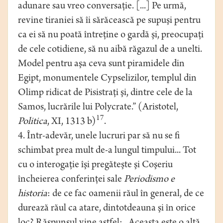
adunare sau vreo conversaţie. [...] Pe urmă,
revine tiraniei să îi sărăcească pe supuşi pentru
ca ei să nu poată întreţine o gardă şi, preocupaţi
de cele cotidiene, să nu aibă răgazul de a unelti.
Model pentru aşa ceva sunt piramidele din
Egipt, monumentele Cypselizilor, templul din
Olimp ridicat de Pisistraţi şi, dintre cele de la
Samos, lucrările lui Polycrate.” (Aristotel,
17
Politica
, XI, 1313 b)
.
4. Într-adevăr, unele lucruri par să nu se fi
schimbat prea mult de-a lungul timpului... Tot
cu o interogaţie îşi pregăteşte şi Coşeriu
încheierea conferinţei sale
Periodismo e
historia
: de ce fac oamenii răul în general, de ce
durează răul ca atare, dintotdeauna şi în orice