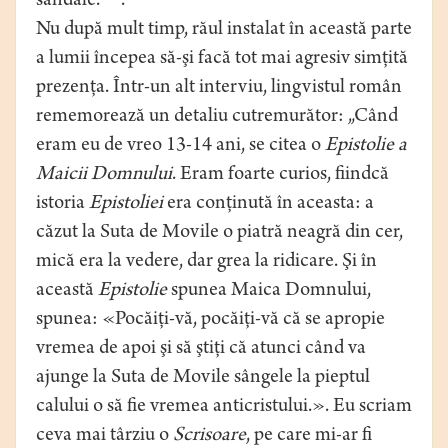
sandale.”
.
Nu după mult timp, răul instalat în această parte
a lumii începea să-şi facă tot mai agresiv simţită
prezenţa. Într-un alt interviu, lingvistul român
rememorează un detaliu cutremurător: „Când
eram eu de vreo 13-14 ani, se citea o
Epistolie a
Maicii Domnului
. Eram foarte curios, fiindcă
istoria
Epistoliei
era conţinută în aceasta: a
căzut la Suta de Movile o piatră neagră din cer,
mică era la vedere, dar grea la ridicare. Şi în
această
Epistolie
spunea Maica Domnului,
spunea: «Pocăiţi-vă, pocăiţi-vă că se apropie
vremea de apoi şi să ştiţi că atunci când va
ajunge la Suta de Movile sângele la pieptul
calului o să fie vremea anticristului.». Eu scriam
ceva mai târziu o
Scrisoare
, pe care mi-ar fi