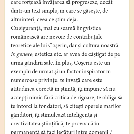
care forţează învăţarea să progreseze, decât
dintr-un text simplu, în care se găseşte, de
altminteri, ceea ce ştim deja.
Cu siguranţă, mai cu seamă lingvistica
românească are nevoie de contribuţiile
teoretice ale lui Coşeriu, dar şi cultura noastră
in genere
, estetica etc. ar avea de câştigat de pe
urma gândirii sale. În plus, Coşeriu este un
exemplu de urmat şi un factor inspirator în
numeroase privinţe: te învaţă care este
atitudinea corectă în ştiinţă, îţi impune să nu
accepţi nimic fără critica de rigoare, te obligă să
te întorci la fondatori, să citeşti operele marilor
gânditori, îţi stimulează inteligenţa şi
creativitatea ştiinţifică, te provoacă în
permanenţă să faci legături între domenii /