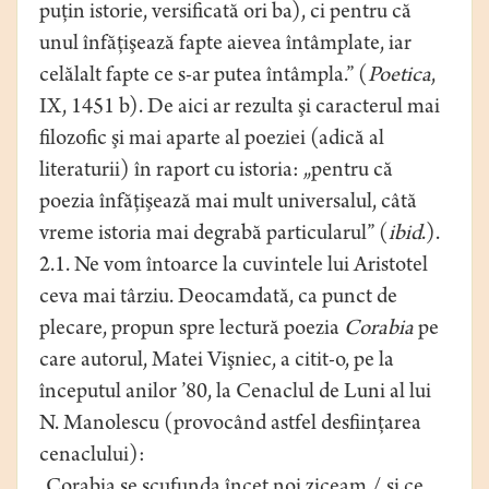
puţin istorie, versificată ori ba), ci pentru că
unul înfăţişează fapte aievea întâmplate, iar
celălalt fapte ce s-ar putea întâmpla.” (
Poetica
,
IX, 1451 b). De aici ar rezulta şi caracterul mai
filozofic şi mai aparte al poeziei (adică al
literaturii) în raport cu istoria: „pentru că
poezia înfăţişează mai mult universalul, câtă
vreme istoria mai degrabă particularul” (
ibid
.).
2.1. Ne vom întoarce la cuvintele lui Aristotel
ceva mai târziu. Deocamdată, ca punct de
plecare, propun spre lectură poezia
Corabia
pe
care autorul, Matei Vişniec, a citit-o, pe la
începutul anilor ’80, la Cenaclul de Luni al lui
N. Manolescu (provocând astfel desfiinţarea
cenaclului):
„Corabia se scufunda încet noi ziceam / şi ce