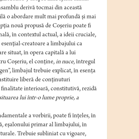
 ansamblu derivă tocmai din această
bilă o abordare mult mai profundă şi mai
pţia nouă propusă de Coşeriu poate fi
ală, în contextul actual, a ideii cruciale,
esenţial-creatoare a limbajului ca
e situat, în opera capitală a lui
tru Coşeriu, el conţine,
in nuce
, întregul
en”, limbajul trebuie explicat, în esenţa
nstituire liberă de conţinuturi
i finalitate interioară, constitutivă, rezidă
ituarea lui într-o lume proprie, a
damentale a vorbirii, poate fi înţeles, în
, eşalonului primar al limbajului, în
lturale. Trebuie subliniat cu vigoare,