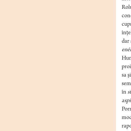
Rolu
conc
cupr
înţe
dar 
enér
Humb
proi
sa ş
semn
în
s
aspi
Porn
mod 
rapo