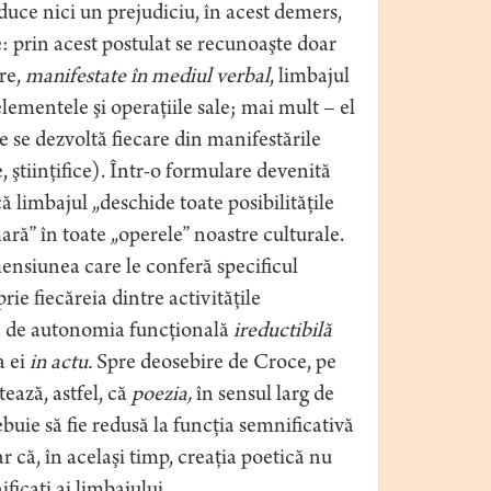
aduce nici un prejudiciu, în acest demers,
e: prin acest postulat se recunoaşte doar
are,
manifestate în mediul verbal
, limbajul
elementele şi operaţiile sale; mai mult – el
e se dezvoltă fiecare din manifestările
ce, ştiinţifice). Într-o formulare devenită
ă limbajul „deschide toate posibilităţile
mară” în toate „operele” noastre culturale.
imensiunea care le conferă specificul
rie fiecăreia dintre activităţile
ră de autonomia funcţională
ireductibilă
a ei
in actu.
Spre deosebire de Croce, pe
ează, astfel, că
poezia,
în sensul larg de
ebuie să fie redusă la funcţia semnificativă
r că, în acelaşi timp, creaţia poetică nu