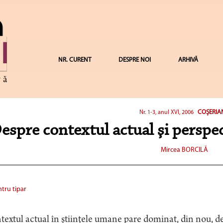
NR. CURENT
DESPRE NOI
ARHIVĂ
COŞERIA
Nr. 1-3, anul XVI, 2006
espre contextul actual şi perspec
Mircea BORCILĂ
tru tipar
extul actual în ştiinţele umane pare dominat, din nou, d