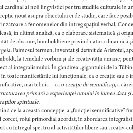
l cardinal al noii lingvistici pentru studiile culturale în
epţie nouă asupra obiectului ei de studiu, care face posi
inzătoare a fenomenelor din întreg spaţiul verbal. Conce
leasă, în ultimă analiză, ca o elaborare sistematică şi origin
atât de obscure, humboldtiene privind natura dinamică şi 
geia.
Faimosul termen, inventat şi definit de Aristotel, apar
oldt, la temeliile vorbirii şi ale creativităţii umane; pen
ect al integralismului. În gândirea „gigantului de la Tübing
i în toate manifestările lui funcţionale, ca o creaţie sau o i
ificative, mai tehnic – ca o
creaţie de semnificaţi
, a căre
tructurarea primară a experienţei omului în lumea dată şi s
raţiilor spirituale
.
ind de la această concepţie, a „funcţiei semnificative” fun
corect, rolul primordial acordat, în abordarea integralistă
rt cu întregul spectru al activităţilor libere sau creativ-cu