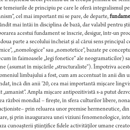
e fi înţeleasă decât pornind de la creaţia primară de semni
e temeiurile de principiu pe care le oferă integralismul p
ism”, cel mai important mi se pare, de departe,
fundamen
ndit mai întâi în disciplina de bază, dar valabil pentru şti
orarea acestui fundament se înscrie, desigur, într-un proc
 doua parte a secolului încheiat şi al cărui sens principal c
ice”, „nomologice” sau „nomotetice”, bazate pe conceptul po
cum în faimoasele „legi fonetice” ale neogramaticilor) s
e (asumat în mişcările „structuraliste”). Împotriva aceste
omeniul limbajului a fost, cum am accentuat în anii din ur
ndat, încă din anii ’20, cea mai importantă mişcare lingvi
it „umanist”. Ampla mişcare antipozitivistă s-a putut dezv
ea război mondial – fireşte, în sfera culturilor libere, non
cţioniste– prin reluarea unor premise hermeneutice, din aş
rare, şi prin inaugurarea unei viziuni fenomenologice, inten
aza cunoaşterii ştiinţifice fidele activităţilor umane creatoa