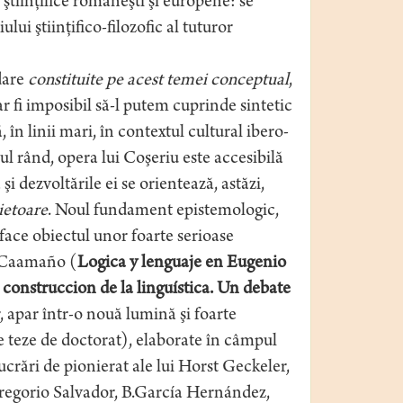
i ştiinţifice româneşti şi europene: se
ui ştiinţifico-filozofic al tuturor
dare
constituite pe acest temei conceptual
,
r fi imposibil să-l putem cuprinde sintetic
, în linii mari, în contextul cultural ibero-
ul rând, opera lui Coşeriu este accesibilă
şi dezvoltările ei se orientează, astăzi,
ietoare
. Noul fundament epistemologic,
face obiectul unor foarte serioase
o Caamaño (
Logica y lenguaje en Eugenio
 construccion de la linguística. Un debate
, apar într-o nouă lumină şi foarte
e teze de doctorat), elaborate în câmpul
ucrări de pionierat ale lui Horst Geckeler,
Gregorio Salvador, B.García Hernández,