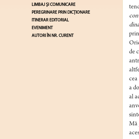
LIMBAJ ŞI COMUNICARE
ten
PEREGRINARE PRIN DICȚIONARE
con
ITINERAR EDITORIAL
din
EVENIMENT
prin
AUTORI ÎN NR. CURENT
Oric
de c
antr
altf
cea 
a do
al a
anve
sint
Mă g
aces