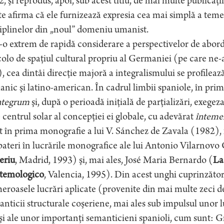
, şi reprodus, apoi, sub acest titlu, de mai multe publicaţi
e afirma că ele furnizează expresia cea mai simplă a temeiul
iplinelor din „noul” domeniu umanist.
-o extrem de rapidă considerare a perspectivelor de abor
olo de spaţiul cultural propriu al Germaniei (pe care ne-a
), cea dintâi direcţie majoră a integralismului se profilează
nic şi latino-american. În cadrul limbii spaniole, în prim
integrum
şi, după o perioadă iniţială de parţializări, exegeza 
 centrul solar al concepţiei ei globale, cu adevărat
înteme
t în prima monografie a lui V. Sánchez de Zavala (1982), 
ateri în lucrările monografice ale lui Antonio Vilarnov
eriu
, Madrid, 1993) şi, mai ales, José Maria Bernardo (
La
stemologico
, Valencia, 1995). Din acest unghi cuprinzător
roasele lucrări aplicate (provenite din mai multe zeci d
nticii structurale coşeriene, mai ales sub impulsul unor l
şi ale unor importanţi semanticieni spanioli, cum sunt: 