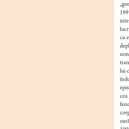
„gon
1991
inte
lucr
cu e
depl
nonp
tran
lui 
îndo
epis
cea 
feno
cor
oară