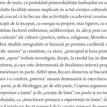
nte de toate, că postulatul primordialităţii limbajului nu 
rlalte facultăţi umane implicate în actul creaţiei-cultural
ul crucial că în fiecare din activităţile cu adevărat creato
icipă
de la început, cu energia
sa proprie, mai riguros, cu 
tituie factorul embrionar, nediferenţiat,
în, din
şi
prin
car
cializate” ale culturii (poetice, mitice, religioase, filozofi
bră, studiile integraliste se bazează pe premisa cardinală c
ific umane” şi constituie, ca atare, „principiul şi baza pri
te „opere” trebuie investigate, fireşte, la rândul lor, în d
nitoriu, şi care este determinată de finalitatea internă prop
meietoare în parte. Altfel spus, fiecare domeniu se bucu
are i-o conferă „puterea” umană dominantă în exercitare
 parte, şi de Heidegger, pe de altă parte, Coşeriu argument
erpretare a lumii” şi de „creaţie de lumi”, nu poate şi nu tr
mbajului, ca „structurare primară a experienţei în lume”, da