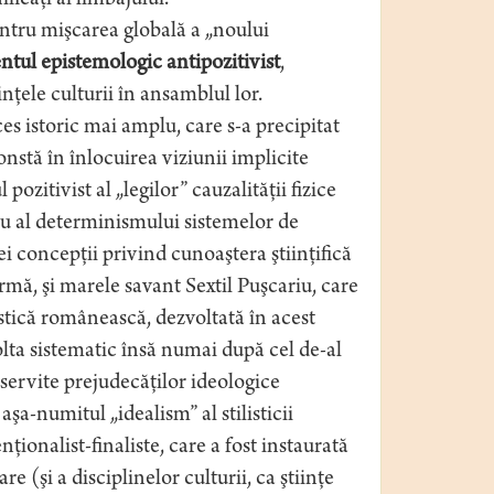
ficaţi ai limbajului.
entru mişcarea globală a „noului
tul epistemologic antipozitivist
,
inţele culturii în ansamblul lor.
es istoric mai amplu, care s-a precipitat
onstă în înlocuirea viziunii implicite
zitivist al „legilor” cauzalităţii fizice
au al determinismului sistemelor de
i concepţii privind cunoaştera ştiinţifică
mă, şi marele savant Sextil Puşcariu, care
stică românească, dezvoltată în acest
olta sistematic însă numai după cel de-al
aservite prejudecăţilor ideologice
a-numitul „idealism” al stilisticii
ţionalist-finaliste, care a fost instaurată
re (şi a disciplinelor culturii, ca ştiinţe