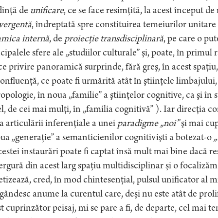
dinţă de
unificare
, ce se face resimţită, la acest început de
vergentă
, îndreptată spre constituirea temeiurilor unitare
amica
internă
, de
proiecţie transdisciplinară
, pe care o put
cipalele sfere ale „studiilor culturale” şi, poate, în primul 
e privire panoramică surprinde, fără greş, în acest spaţi
onfluenţă, ce poate fi urmărită atât în ştiinţele limbajului, c
opologie, în noua „familie” a ştiinţelor cognitive, ca şi în s
el, de cei mai mulţi, în „familia cognitivă” ). Iar direcţia c
a articulării inferenţiale a unei
paradigme „noi”
şi mai cu
ua „generaţie” a semanticienilor cognitivişti a botezat-o
„
cestei instaurări poate fi captat însă mult mai bine dacă 
rgură din acest larg spaţiu multidisciplinar şi o focaliză
etizează, cred, în mod chintesenţial, pulsul unificator al miş
ândesc anume la curentul care, deşi nu este atât de proli
t cuprinzător peisaj, mi se pare a fi, de departe, cel mai t