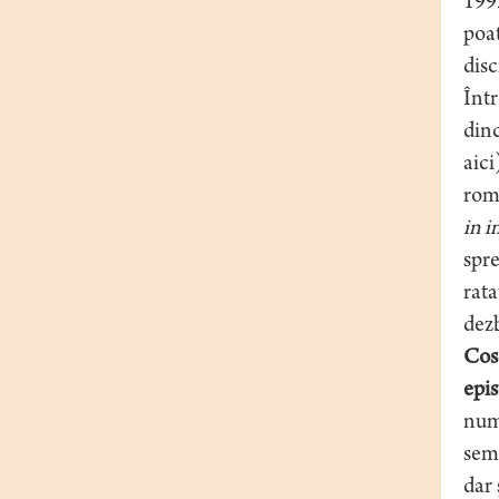
1992
poat
disc
Într
dinc
aici
roma
in 
spre
rata
dezb
Cos
epi
nume
sema
dar 