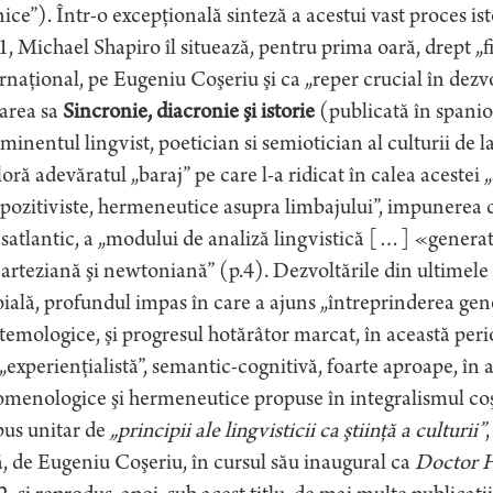
ice”). Într-o excepţională sinteză a acestui vast proces ist
, Michael Shapiro îl situează, pentru prima oară, drept „f
rnaţional, pe Eugeniu Coşeriu şi ca „reper crucial în dezvol
area sa
Sincronie, diacronie şi istorie
(publicată în spanio
minentul lingvist, poetician si semiotician al culturii de 
oră adevăratul „baraj” pe care l-a ridicat în calea acestei
ozitiviste, hermeneutice asupra limbajului”, impunerea c
satlantic, a „modului de analiză lingvistică […] «gener
carteziană şi newtoniană” (p.4). Dezvoltările din ultimel
ială, profundul impas în care a ajuns „întreprinderea gene
temologice, şi progresul hotărâtor marcat, în această peri
„experienţialistă”, semantic-cognitivă, foarte aproape, în
menologice şi hermeneutice propuse în integralismul coş
pus unitar de
„principii ale lingvisticii ca ştiinţă a culturii”
, de Eugeniu Coşeriu, în cursul său inaugural ca
Doctor H