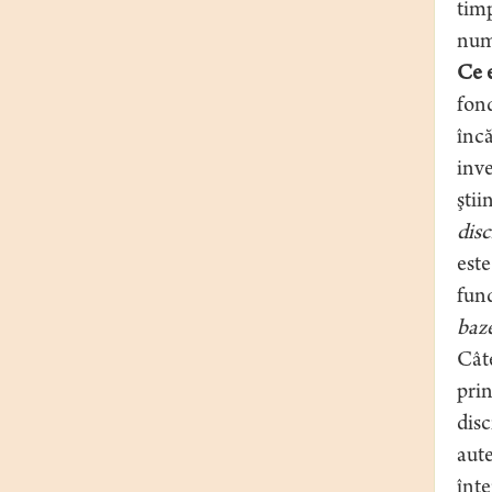
timp
num
Ce e
fond
încă
inve
ştii
disc
este
fund
baze
Câte
prin
disc
aute
înte