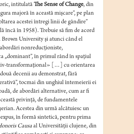
oric, intitulată
The Sense of Change
, din
igura majoră în această mişcare”, pe plan
tarea acestei întregi linii de gândire”
lă încă în 1958). Trebuie să fim de acord
la Brown University şi atunci când el
 „abordări nonreducţioniste,
a „dominant”, în primul rând în spaţiul
ativ-transformaţional» […] cu orientarea
e două decenii au demonstrat, fără
rativă”, tocmai din unghiul întemeierii ei
oadă, de abordări alternative, cum ar fi
 această privinţă, de fundamentele
erian. Acestea din urmă alcătuiesc un
, expus, în formă sintetică, pentru prima
onoris Causa
al Universităţii clujene, din