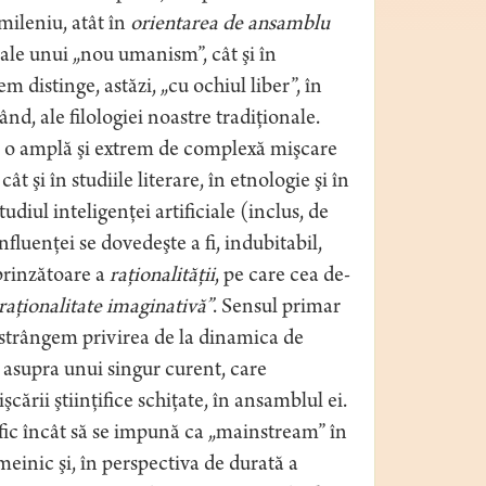
 mileniu, atât în
orientarea de ansamblu
 ale unui „nou umanism”, cât şi în
em distinge, astăzi, „cu ochiul liber”, în
rând, ale filologiei noastre tradiţionale.
u, o amplă şi extrem de complexă mişcare
ât şi în studiile literare, în etnologie şi în
tudiul inteligenţei artificiale (inclus, de
onfluenţei se dovedeşte a fi, indubitabil,
prinzătoare a
raţionalităţii
, pe care cea de-
raţionalitate imaginativă”
. Sensul primar
restrângem privirea de la dinamica de
m asupra unui singur curent, care
cării ştiinţifice schiţate, în ansamblul ei.
fic încât să se impună ca „mainstream” în
emeinic şi, în perspectiva de durată a