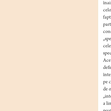
înai
celo
fapt
part
cons
„spe
cele
spec
Aces
defi
înte
pe c
de o
„int
a li