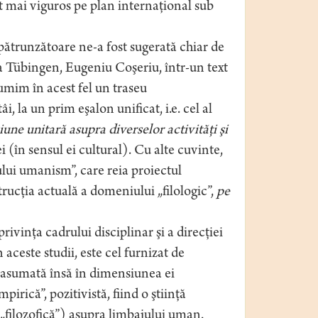
t mai viguros pe plan internaţional sub
ătrunzătoare ne-a fost sugerată chiar de
la Tübingen, Eugeniu Coşeriu, într-un text
numim în acest fel un traseu
i, la un prim eşalon unificat, i.e. cel al
iune unitară asupra diverselor activităţi şi
ei (în sensul ei cultural). Cu alte cuvinte,
lui umanism”, care reia proiectul
ucţia actuală a domeniului „filologic”,
pe
ivinţa cadrului disciplinar şi a direcţiei
aceste studii, este cel furnizat de
e asumată însă în dimensiunea ei
pirică”, pozitivistă, fiind o ştiinţă
„filozofică”) asupra limbajului uman.