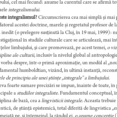
ului, cel mai fecund: anume la curentul care se afirmă to
ele
integralismului
.
ste integralismul?
Circumscrierea cea mai simplă şi mai p
atorul acestei doctrine, marele şi regretatul profesor de 
 inedit (o prelegere susţinută la Cluj, în 19 mai, 1999): 
stigaţional în studiile culturale care se articulează, mai întâ
nţelor limbajului, şi care promovează, pe acest temei,
o viz
ipline ale culturii
, inclusiv la nivelul global al antropologi
 vorba despre, într-o primă aproximaţie, un modùl al „nou
amental humboldtian, vizând, în ultimă instanţă, reconstr
le de principiu ale unei ştiinţe „integrale” a limbajului.
va foarte sumare precizări se impun, înainte de toate, în pr
cipale a
studiilor integraliste
. Fundamentul conceptual, în 
iplina de bază, cea a
lingvisticii integrale
. Aceasta trebui
ntică, de ştiinţă epistemică, total diferită de lingvistica „em
meiată pe, şi întemeind, la rândul ei,
o anume
concepţie
(