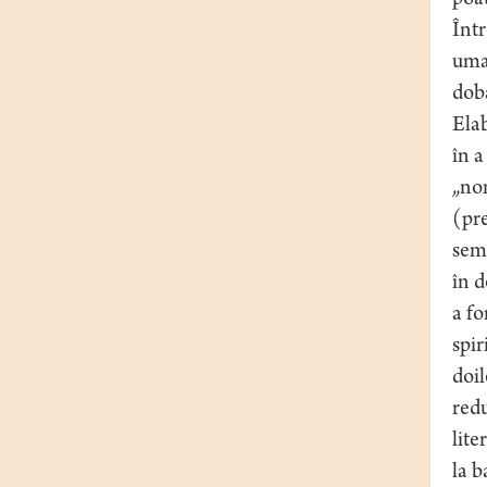
poat
Într
uman
dobâ
Elab
în a
„nom
(pre
semn
în d
a fo
spir
doil
redu
lite
la b