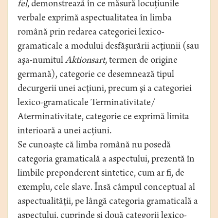
fel
, demonstrează în ce măsură locuţiunile
verbale exprimă aspectualitatea în limba
română prin redarea categoriei lexico-
gramaticale a modului desfăşurării acţiunii (sau
aşa-numitul
Aktionsart
, termen de origine
germană), categorie ce desemnează tipul
decurgerii unei acţiuni, precum şi a categoriei
lexico-gramaticale Terminativitate/
Aterminativitate, categorie ce exprimă limita
interioară a unei acţiuni.
Se cunoaşte că limba română nu posedă
categoria gramaticală a aspectului, prezentă în
limbile preponderent sintetice, cum ar fi, de
exemplu, cele slave. Însă câmpul conceptual al
aspectualităţii, pe lângă categoria gramaticală a
aspectului, cuprinde şi două categorii lexico-