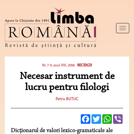
Toggl
naviga
RECENZII
Nr. 7-9, anul XVI, 2006
Necesar instrument de
lucru pentru filologi
Petru BUTUC
Facebook
Twitter
WhatsApp
Viber
Dicţionarul de valori lexico-gramaticale ale