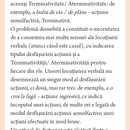
aceeaşi Terminativitate/ Aterminativitate: de
exemplu,
a bufni de râs / de plâns –
acţiune
semelfactivă, Terminativă.
O problemă deosebită a constituit-o necesitatea
de a consemna mai multe sensuri ale locuţiunii
verbale (atunci când este cazul), cu indicarea
tipului desfăşurării acţiunii şi a
Terminativităţii/ Aterminativităţii pentru
fiecare din ele. Uneori locuţiunea verbală nu
desemnează un singur mod al desfăşurării
acţiunii, ci două, mai rar trei: de exemplu,
a o
croi la fugă –
acţiune
ingresivă,
ce indică
începutul unei acţiuni, de multe ori e legată de
modul desfăşurării acţiunii
semelfactive
, unei
acţiuni efectuate în mod brusc.