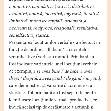
comitativă
,
cumulativă
(sativă)
, distributivă
,
evolutivă
,
finitivă
,
incoativă
,
ingresivă
,
iterativă
,
limitativă
,
monosecvenţială, orientată şi
neorientată
,
reciprocă
,
relaţională, rezultativă,
semelfactivă
,
statică.
Prezentarea locuţiunilor verbale s-a efectuat în
funcţie de ordinea alfabetică a cuvintelor
semnificative (verb sau nume). Prin bară au
fost indicate variantele unei locuţiuni verbale:
de exemplu,
a se avea bine / de bine, a avea
drept
/ dreptul, a avea gând / de gând / în gând,
care demonstrează variante diacronice sau
stilistice. Tot prin bară au fost separate pentru
identificare locuţiunile verbale productive, ce
indică acelaşi tip de desfăşurare a acţiunii şi