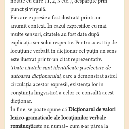
notate cu cifre (1, 2, 3 etc.), despărţite prin
punct şi virgulă.
Fiecare expresie a fost ilustrată printr-un
anumit context. În cazul expresiilor cu mai
multe sensuri, citatele au fost date după
explicaţia sensului respectiv. Pentru acest tip de
locuţiune verbală în dicţionar cel puţin un sens
este ilustrat printr-un citat reprezentativ.
Toate citatele sunt identificate şi selectate de
autoarea dicţionarului
, care a demonstrat astfel
circulaţia acestor expresii, existenţa lor în
conştiinţa lingvistică a celor ce consultă acest
dicţionar.
În fine, se poate spune că
Dicţionarul de valori
lexico-gramaticale ale locuţiunilor verbale
româneşti
este nu numai– cum s-ar părea la