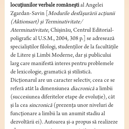
locuţiunilor verbale româneşti
al Angelei
Zgardan-Savin [
Modurile desfăşurării acţiunii
(Aktionsart) şi Terminativitate
/
Aterminativitate
, Chişinău, Centrul Editorial-
poligrafic al U.S.M., 2004, 308 p.] se adresează
specialiştilor filologi, studenţilor de la facultăţile
de Litere şi Limbi Moderne, dar şi publicului
larg care manifestă interes pentru problemele
de lexicologie, gramatică şi stilistică.
Dicţionarul are un caracter selectiv, ceea ce se
referă atât la dimensiunea
diacronică
a limbii
(succesiunea diferitelor etape de evoluţie), cât
şi la cea
sincronică
(prezenţa unor niveluri de
funcţionare a limbii la un anumit stadiu al
dezvoltării ei). Autoarea şi-a propus să realizeze