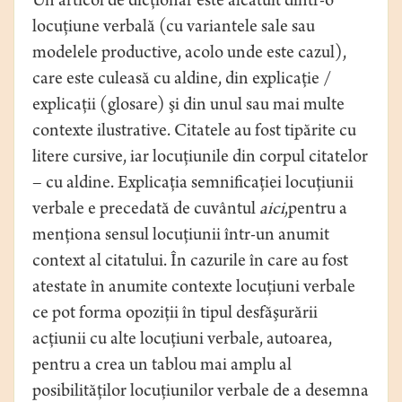
Un articol de dicţionar este alcătuit dintr-o
locuţiune verbală (cu variantele sale sau
modelele productive, acolo unde este cazul),
care este culeasă cu aldine, din explicaţie /
explicaţii (glosare) şi din unul sau mai multe
contexte ilustrative. Citatele au fost tipărite cu
litere cursive, iar locuţiunile din corpul citatelor
– cu aldine. Explicaţia semnificaţiei locuţiunii
verbale e precedată de cuvântul
aici
,pentru a
menţiona sensul locuţiunii într-un anumit
context al citatului. În cazurile în care au fost
atestate în anumite contexte locuţiuni verbale
ce pot forma opoziţii în tipul desfăşurării
acţiunii cu alte locuţiuni verbale, autoarea,
pentru a crea un tablou mai amplu al
posibilităţilor locuţiunilor verbale de a desemna