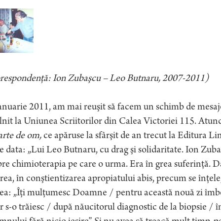
respondenţă: Ion Zubaşcu – Leo Butnaru, 2007-2011)
ianuarie 2011, am mai reuşit să facem un schimb de mesa
lnit la Uniunea Scriitorilor din Calea Victoriei 115. Atun
rte de om,
ce apăruse la sfârşit de an trecut la Editura Lim
 data: „Lui Leo Butnaru, cu drag şi solidaritate. Ion Zuba
re chimioterapia pe care o urma. Era în grea suferinţă. Dar 
rea, în conştientizarea apropiatului abis, precum se înţel
ea: „Îţi mulţumesc Doamne / pentru această nouă zi îmbe
r s-o trăiesc / după năucitorul diagnostic de la biopsie / î