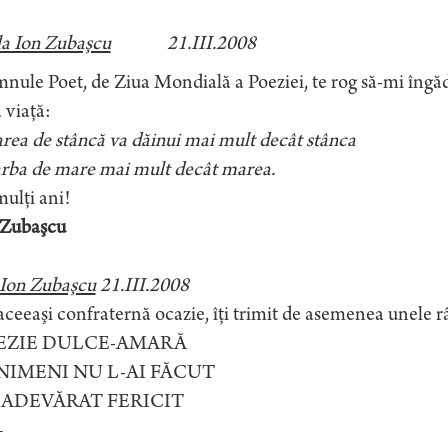
la Ion Zubaşcu
21.III.2008
ule Poet, de Ziua Mondială a Poeziei, te rog să-mi îngădu
 viaţă:
rea de stâncă va dăinui mai mult decât stânca
arba de mare mai mult decât marea.
ulţi ani!
 Zubaşcu
 Ion Zubaşcu
21.III.2008
ceeaşi confraternă ocazie, îţi trimit de asemenea unele r
EZIE DULCE-AMARĂ
NIMENI NU L-AI FĂCUT
 ADEVĂRAT FERICIT
–