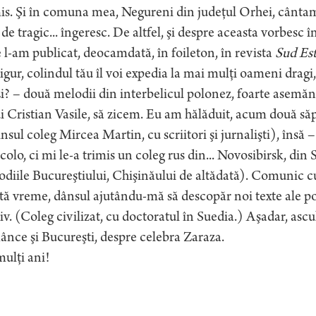
mis. Şi în comuna mea, Negureni din judeţul Orhei, cânt
 de tragic... îngeresc. De altfel, şi despre aceasta vorbes
 l-am publicat, deocamdată, în foileton, în revista
Sud Est
sigur, colindul tău îl voi expedia la mai mulţi oameni dragi,
i? – două melodii din interbelicul polonez, foarte asemăn
ui Cristian Vasile, să zicem. Eu am hălăduit, acum două să
insul coleg Mircea Martin, cu scriitori şi jurnalişti), însă 
colo, ci mi le-a trimis un coleg rus din... Novosibirsk, di
diile Bucureştiului, Chişinăului de altădată). Comunic c
ă vreme, dânsul ajutându-mă să descopăr noi texte ale po
v. (Coleg civilizat, cu doctoratul în Suedia.) Aşadar, ascul
nce şi Bucureşti, despre celebra Zaraza.
ulţi ani!