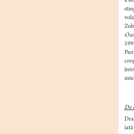
a so
stin
volu
Zub
Oam
199
Pan
creş
într
inte
De 
Dra
iată