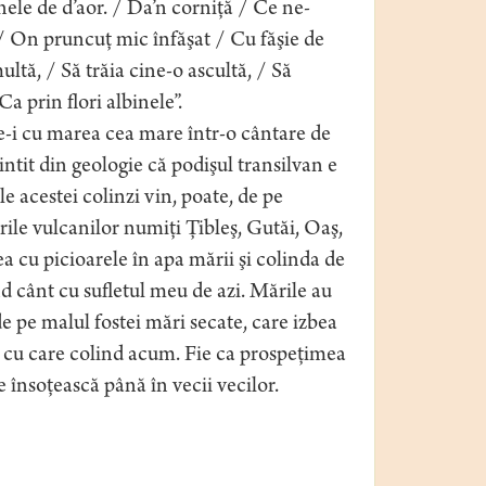
le de d’aor. / Da’n corniţă / Ce ne-
/ On pruncuţ mic înfăşat / Cu făşie de
tă, / Să trăia cine-o ascultă, / Să
a prin flori albinele”.
e-i cu marea cea mare într-o cântare de
tit din geologie că podişul transilvan e
le acestei colinzi vin, poate, de pe
rile vulcanilor numiţi Ţibleş, Gutăi, Oaş,
 cu picioarele în apa mării şi colinda de
ând cânt cu sufletul meu de azi. Mările au
 de pe malul fostei mări secate, care izbea
et, cu care colind acum. Fie ca prospeţimea
e însoţească până în vecii vecilor.