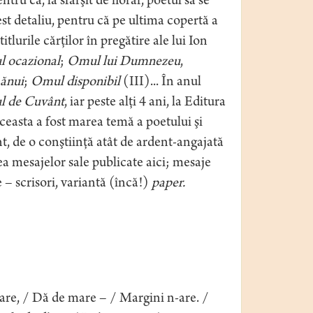
tru ca, la sfârşit de florar, poetul să se
st detaliu, pentru că pe ultima copertă a
itlurile cărţilor în pregătire ale lui Ion
 ocazional
;
Omul lui Dumnezeu
,
ănui
;
Omul disponibil
(III)... În anul
 de Cuvânt
, iar peste alţi 4 ani, la Editura
ceasta a fost marea temă a poetului şi
t, de o conştiinţă atât de ardent-angajată
tea mesajelor sale publicate aici; mesaje
 – scrisori, variantă (încă!)
paper.
re, / Dă de mare – / Margini n-are. /