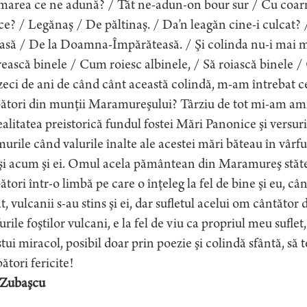
area ce ne adună? / Tăt ne-adun-on bour sur / Cu coarne
e? / Legănaş / De păltinaş. / Da’n leagăn cine-i culcat? 
să / De la Doamna-Împărăteasă. / Şi colinda nu-i mai mul
ească binele / Cum roiesc albinele, / Să roiască binele / C
eci de ani de când cânt această colindă, m-am întrebat c
ători din munţii Maramureşului? Târziu de tot mi-am amin
ealitatea preistorică fundul fostei Mări Panonice şi versuri
urile când valurile înalte ale acestei mări băteau în vârfu
şi acum şi ei. Omul acela pământean din Maramureş stătea
ători într-o limbă pe care o înţeleg la fel de bine şi eu, c
t, vulcanii s-au stins şi ei, dar sufletul acelui om cântător
urile foştilor vulcani, e la fel de viu ca propriul meu sufl
tui miracol, posibil doar prin poezie şi colindă sfântă, să t
ători fericite!
 Zubaşcu