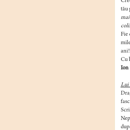
Cred
tău 
mai 
coli
Fie 
mile
ani!
Cu b
Ion
Lui
Dra
fasc
Scri
Nept
după