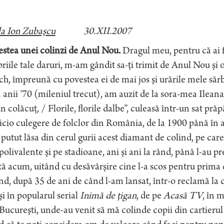
la Ion Zubaşcu
30.XII.2007
estea unei colinzi de Anul Nou.
Dragul meu, pentru că ai f
riile tale daruri, m-am gândit sa-ţi trimit de Anul Nou şi 
ch, împreună cu povestea ei de mai jos şi urările mele sărb
 anii ’70 (mileniul trecut), am auzit de la sora-mea Ilean
n colăcuţ, / Florile, florile dalbe”, culeasă într-un sat pră
icio culegere de folclor din România, de la 1900 până în a
putut lăsa din cerul gurii acest diamant de colind, pe care
 polivalente şi pe stadioane, ani şi ani la rând, până l-au pr
ă acum, uitând cu desăvârşire cine l-a scos pentru prima d
nd, după 35 de ani de când l-am lansat, într-o reclamă la
şi în popularul serial
Inimă de ţigan
, de pe
Acasă TV
, în 
Bucureşti, unde-au venit să mă colinde copii din cartierul