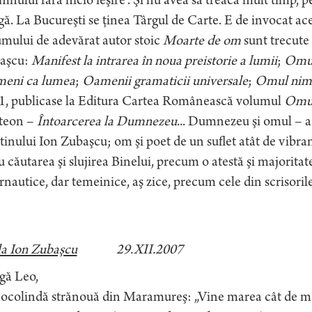
mnului fără nicio ieşire”. Şi nu avea să treacă mult timp, pen
gă. La Bucureşti se ţinea Târgul de Carte. E de invocat ace
mului de adevărat autor stoic
Moarte de om
sunt trecute t
aşcu:
Manifest la intrarea în noua preistorie a lumii
;
Omul
eni ca lumea
;
Oamenii gramaticii universale
;
Omul nim
1, publicase la Editura Cartea Românească volumul
Omul
teon –
Întoarcerea la Dumnezeu
... Dumnezeu şi omul – a
tinului Ion Zubaşcu; om şi poet de un suflet atât de vibran
u căutarea şi slujirea Binelui, precum o atestă şi majorita
rnautice, dar temeinice, aş zice, precum cele din scrisorile
la Ion Zubaşcu
29.XII.2007
gă Leo,
 ocolindă strănouă din Maramureş: „Vine marea cât de ma