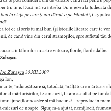
 că te poţi considera om de valoare când faci pentru popor
pentru tine. Dacă mă va întreba Dumnezeu la Judecata de 
bun în viaţa pe care ţi-am dăruit-o pe Pământ?
, i-aş pute
ndă.
ca tot ce ai scris tu mai bun (şi istoriile literare care te 
nii, de când vine din cerul strămoşilor, spre sufletul tău 
ucuria întâlnirilor noastre viitoare, florile, florile dalbe.
 Zubaşcu
 Ion Zubaşcu
30.XII.2007
gă Ion,
inante, înduioşătoare şi, totodată, înălţătoare mărturisiril
itor al mărturisirilor, te-am auzit, te-am ascultat pe fundal
unul juneţilor noastre şi mă bucur să... reproduc în memor
-miezuri de noapte. Sigur, m-a ajutat, nemijlocit, frumosul