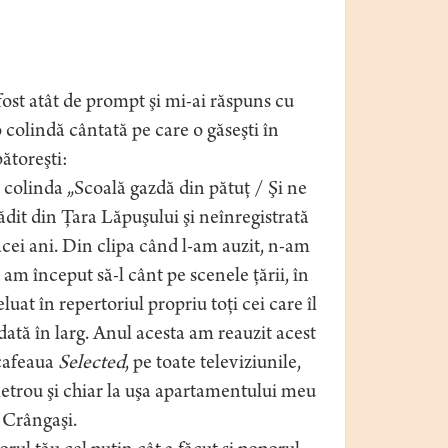
ost atât de prompt şi mi-ai răspuns cu
o colindă cântată pe care o găseşti în
ătoreşti:
a colinda „Scoală gazdă din pătuţ / Şi ne
pădit din Ţara Lăpuşului şi neînregistrată
cei ani. Din clipa când l-am auzit, n-am
 am început să-l cânt pe scenele ţării, în
eluat în repertoriul propriu toţi cei care îl
ată în larg. Anul acesta am reauzit acest
 cafeaua
Selected
, pe toate televiziunile,
metrou şi chiar la uşa apartamentului meu
 Crângaşi.