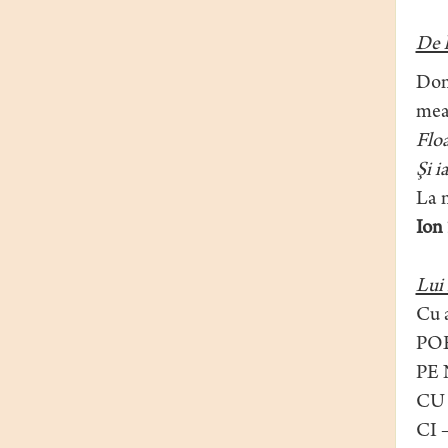
De 
Domn
mea
Floa
Şi i
La m
Ion
Lui
Cu a
PO
PE 
CU
CI 