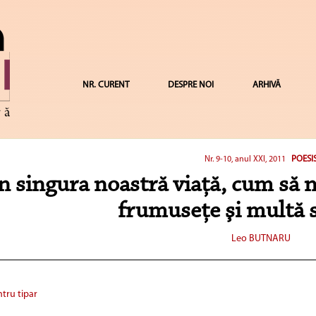
NR. CURENT
DESPRE NOI
ARHIVĂ
POESI
Nr. 9-10, anul XXI, 2011
n singura noastră viaţă, cum să 
frumuseţe şi multă 
Leo BUTNARU
tru tipar