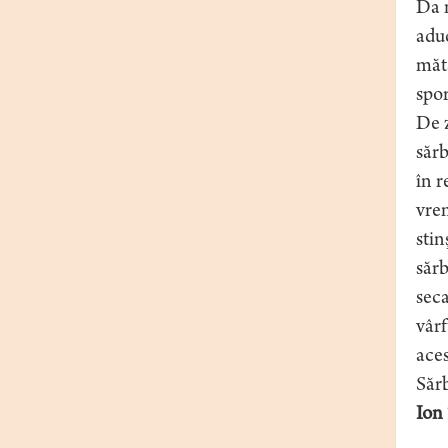
Da m
aduc
măta
spor
De z
sărb
în r
vrem
stin
sărb
seca
vârf
aces
Sărb
Ion