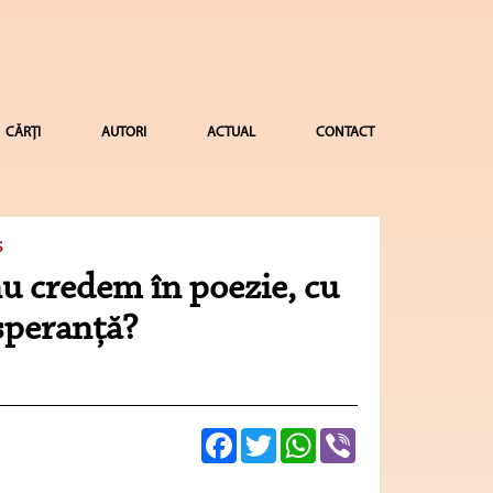
CĂRȚI
AUTORI
ACTUAL
CONTACT
S
nu credem în poezie, cu
speranţă?
Facebook
Twitter
WhatsApp
Viber