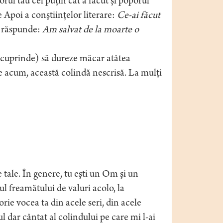
ul tău cel puţin cât a făcut şi poporul
Apoi a conştiinţelor literare:
Ce-ai făcut
a răspunde:
Am salvat de la moarte o
vor cuprinde) să dureze măcar atâtea
de acum, această colindă nescrisă. La mulţi
e tale. În genere, tu eşti un Om şi un
ul freamătului de valuri acolo, la
ie vocea ta din acele seri, din acele
 dar cântat al colindului pe care mi l-ai