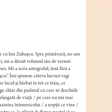
je cu Ion Zubaşcu. Spre primăvară, ne-am
ci, mi-a dăruit volumul său de versuri
es. Mi-a scris autograful, însă fără a
şcu”. Îmi spusese câteva lucruri vagi
lucid şi bărbat în tot ce trăia, ce
ege chiar din psalmul cu care se deschide
lşugată de viaţă / pe care nu mă mai
naintea întunericului / a nopţii ce vine /