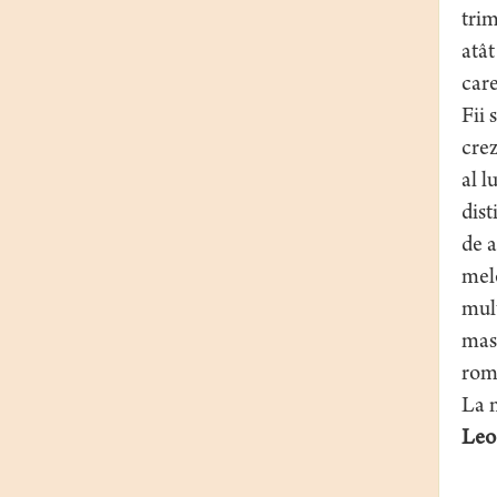
tri
atât
care
Fii 
crez
al l
dist
de a
melo
mult
masi
româ
La m
Leo