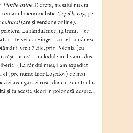
am
Florile dalbe
. E drept, mesajul nu era
c în romanul memorialistic
Copil la ruşi
, pe
 cultural
(are şi versiune online).
 prieteni. La rândul meu, îţi trimit – ce
ător – te vei convinge – cu cel românesc,
ptămâni, vreo 7 zile, prin Polonia (cu
– iarăşi curios! – melodiile nu le-am adus
n Siberia! (La rândul meu, i-am expediat
u el (pre nume Igor Loşcilov) de mai
eziei avangardei ruse, din care am tradus
tă şi tu aceste ziceri în poloneză despre...