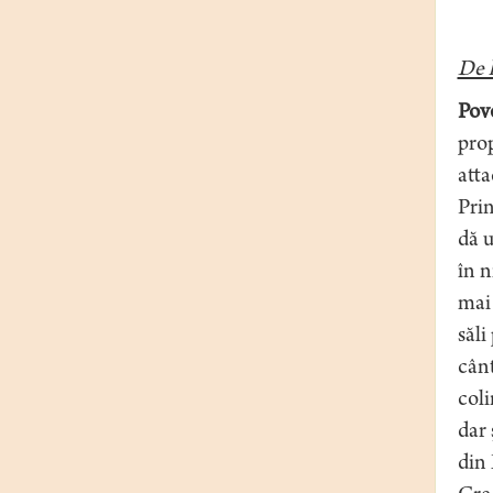
De 
Pov
prop
atta
Prin
dă u
în n
mai 
săli
cânt
coli
dar 
din 