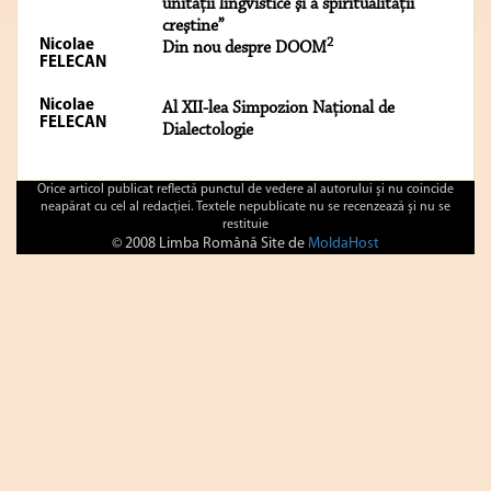
unităţii lingvistice şi a spiritualităţii
creştine”
2
Nicolae
Din nou despre DOOM
FELECAN
Nicolae
Al XII-lea Simpozion Naţional de
FELECAN
Dialectologie
Orice articol publicat reflectă punctul de vedere al autorului şi nu coincide
neapărat cu cel al redacţiei. Textele nepublicate nu se recenzează şi nu se
restituie
© 2008 Limba Română Site de
MoldaHost