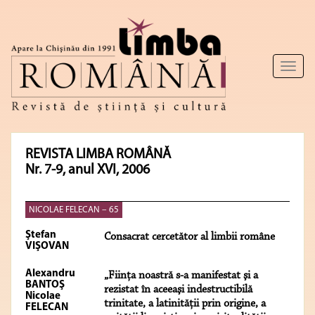
Toggl
naviga
REVISTA LIMBA ROMÂNĂ
Nr. 7-9, anul XVI, 2006
NICOLAE FELECAN – 65
Ştefan
Consacrat cercetător al limbii române
VIŞOVAN
Alexandru
„Fiinţa noastră s-a manifestat şi a
BANTOŞ
rezistat în aceeaşi indestructibilă
Nicolae
trinitate, a latinităţii prin origine, a
FELECAN