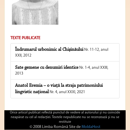
TEXTE PUBLICATE
Îndrumarul urbonimic al Chişinăului
Nr. 11-12, anul
XXII, 2012
Sate gemene cu denumiri identice
Nr. 1-4, anul XXIII,
2013
Anatol Eremia – o viață la straja patrimoniului
lingvistic național
Nr. 4, anul XXXI, 2021
Orice articol publicat reflectă punctul de vedere al autorului şi nu coincide
neapărat cu cel al redacţiei. Textele nepublicate nu se recenzează şi nu se
restituie
© 2008 Limba Română Site de
MoldaHost