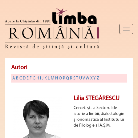
Toggl
naviga
Autori
A
B
C
D
E
F
G
H
I
J
K
L
M
N
O
P
Q
R
S
T
U
V
W
X
Y
Z
Lilia STEGĂRESCU
Cercet. şt. la Sectorul de
istorie a limbii, dialectologie
şi onomastică al Institutului
de Filologie al A.Ş.M.