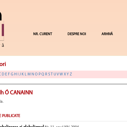
NR. CURENT
DESPRE NOI
ARHIVĂ
ori
C
D
E
F
G
H
I
J
K
L
M
N
O
P
Q
R
S
T
U
V
W
X
Y
Z
h Ó CANAINN
da.
E PUBLICATE