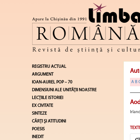
REGISTRU ACTUAL
Aut
ARGUMENT
A
B
IOAN-AUREL POP – 70
DIMENSIUNI ALE UNITĂŢII NOASTRE
LECŢIILE ISTORIEI
Aod
EX CIVITATE
Irlan
SINTEZE
CĂRŢI ŞI ATITUDINI
TEXT
POESIS
INEDIT