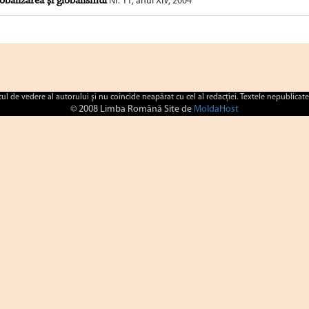
obalizarea şi globalismul
Nr. 11, anul XIV, 2004
ctul de vedere al autorului şi nu coincide neapărat cu cel al redacţiei. Textele nepublicate
© 2008 Limba Română Site de
MoldaHost