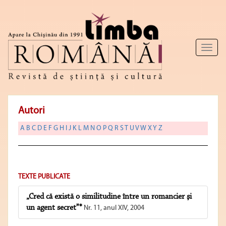
Toggl
naviga
Autori
A
B
C
D
E
F
G
H
I
J
K
L
M
N
O
P
Q
R
S
T
U
V
W
X
Y
Z
TEXTE PUBLICATE
„Cred că există o similitudine între un romancier şi
un agent secret”*
Nr. 11, anul XIV, 2004