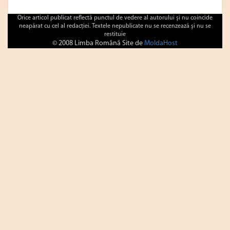
Orice articol publicat reflectă punctul de vedere al autorului şi nu coincide
neapărat cu cel al redacţiei. Textele nepublicate nu se recenzează şi nu se
restituie
© 2008 Limba Română Site de
MoldaHost