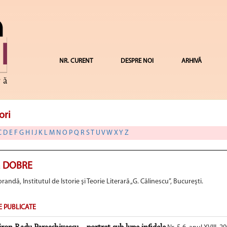
NR. CURENT
DESPRE NOI
ARHIVĂ
ori
C
D
E
F
G
H
I
J
K
L
M
N
O
P
Q
R
S
T
U
V
W
X
Y
Z
 DOBRE
randă, Institutul de Istorie şi Teorie Literară „G. Călinescu”, Bucureşti.
E PUBLICATE