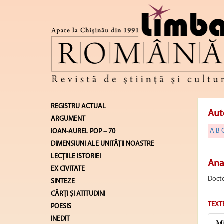
REGISTRU ACTUAL
Aut
ARGUMENT
A
B
IOAN-AUREL POP – 70
DIMENSIUNI ALE UNITĂŢII NOASTRE
LECŢIILE ISTORIEI
Ana
EX CIVITATE
Docto
SINTEZE
CĂRŢI ŞI ATITUDINI
TEXT
POESIS
INEDIT