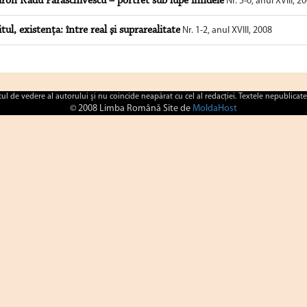
ron Radu Paraschivescu – portret sub lupe infidele
Nr. 5-6, anul XVIII, 2
tul, existenţa: între real şi suprarealitate
Nr. 1-2, anul XVIII, 2008
ctul de vedere al autorului şi nu coincide neapărat cu cel al redacţiei. Textele nepublicate
© 2008 Limba Română Site de
MoldaHost