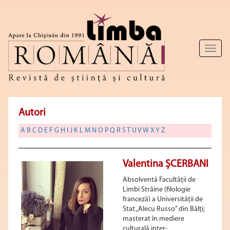
Toggl
naviga
Autori
A
B
C
D
E
F
G
H
I
J
K
L
M
N
O
P
Q
R
S
T
U
V
W
X
Y
Z
Valentina ȘCERBANI
Absolventă Facultății de
Limbi Străine (filologie
franceză) a Universității de
Stat „Alecu Russo” din Bălți;
masterat în mediere
culturală inter-