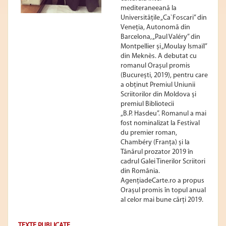
mediteraneeană la
Universitățile „Ca`Foscari” din
Veneția, Autonomă din
Barcelona, „Paul Valéry” din
Montpellier și „Moulay Ismaïl”
din Meknès. A debutat cu
romanul Orașul promis
(București, 2019), pentru care
a obținut Premiul Uniunii
Scriitorilor din Moldova și
premiul Bibliotecii
„B.P. Hasdeu”. Romanul a mai
fost nominalizat la Festival
du premier roman,
Chambéry (Franța) și la
Tânărul prozator 2019 în
cadrul Galei Tinerilor Scriitori
din România.
AgențiadeCarte.ro a propus
Orașul promis în topul anual
al celor mai bune cărți 2019.
TEXTE PUBLICATE