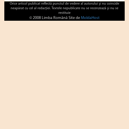
Orice articol publicat reflectă punctul de vedere al autorului şi nu coincide
neapărat cu cel al redacţiei. Textele nepublicate nu se recenzează şi nu se
restituie
© 2008 Limba Română Site de
MoldaHost