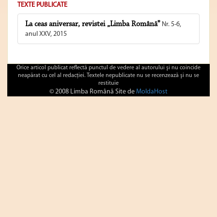
TEXTE PUBLICATE
La ceas aniversar, revistei „Limba Română”
Nr. 5-6,
anul XXV, 2015
Orice articol publicat reflectă punctul de vedere al autorului şi nu coincide
neapărat cu cel al redacţiei. Textele nepublicate nu se recenzează şi nu se
restituie
© 2008 Limba Română Site de
MoldaHost