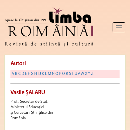
Toggl
naviga
Autori
A
B
C
D
E
F
G
H
I
J
K
L
M
N
O
P
Q
R
S
T
U
V
W
X
Y
Z
Vasile ŞALARU
Prof., Secretar de Stat,
Ministerul Educaţiei
şi Cercetării Ştiinţifice din
România.